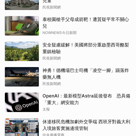
兒童
民視新聞網
泰校園槍手父母成箭靶！遭質疑平常不關心
兒
NOWNEWS今日新聞
安全疑慮緩解！美國將部分重啟墨西哥酪梨
重鎮檢驗
民視新聞網
神勇！德機場巴士司機「凌空一腳」踢落炸
藥無人機
民視新聞網
OpenAI：最新模型Astra延後發布 恐具備
「重大」網安能力
太報
休達移民危機加劇外交爭端 西班牙對義大利
入境旅客實施邊境管制
中央廣播電臺