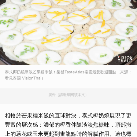
泰式椰奶燒擊敗芒果糯米飯！榮登TasteAtlas泰國最受歡迎甜點（來源：
看見泰國 VisionThai）
廣告（請繼續閱讀本文）
相較於芒果糯米飯的直球對決，泰式椰奶燒展現了更
豐富的層次感：濃郁的椰香伴隨淡淡焦糖味，頂部撒
上的蔥花或玉米更起到畫龍點睛的解膩作用。這也標