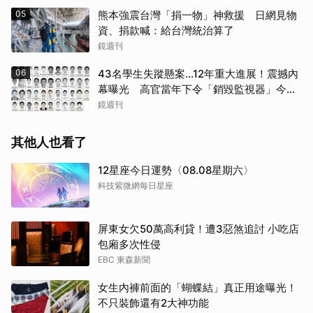
05
熊本強震台灣「捐一物」神救援 日網見物
資、捐款喊：給台灣統治算了
鏡週刊
06
43名學生失蹤懸案...12年重大進展！震撼內
幕曝光 高官當年下令「銷毀監視器」今遭
逮
鏡週刊
其他人也看了
12星座今日運勢〈08.08星期六〉
科技紫微網每日星座
屏東女欠50萬高利貸！遭3惡煞追討 小吃店
包廂多次性侵
EBC 東森新聞
女生內褲前面的「蝴蝶結」真正用途曝光！
不只裝飾還有2大神功能