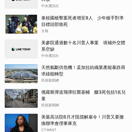
中央通訊社
泰校園槍擊案死者增至9人 少年槍手對準
目標頭部致死
太報
美參院通過數十名川普人事案 填補外交體
系空缺
中央通訊社
天然氣斷供危機！孟加拉紡織業產能暴跌尋
求綠能轉型
民視新聞網
俄羅斯彈道飛彈狂襲基輔 釀3死包括1名兒
童
民視新聞網
美最高法院6月才阻擋解雇令！川普又要撤
換聯準會理事庫克
CTWANT