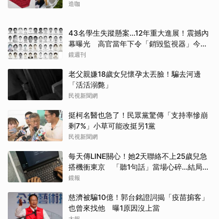
造咖
43名學生失蹤懸案...12年重大進展！震撼內
幕曝光 高官當年下令「銷毀監視器」今遭
逮
鏡週刊
老父親嫌18歲女兒懷孕太丟臉！騙去河邊
「活活溺斃」
民視新聞網
挺柯名醫也急了！民眾黨驚傳「支持率慘崩
剩7%」小草可能改挺另1黨
民視新聞網
每天傳LINE關心！她2天聯絡不上25歲兒急
搭機衝東京 「聽1句話」當場心碎...結局看
哭網
鏡報
慈濟被騙10億！郭台銘證詞揭「疫苗掮客」
也曾來找他 曝1原因沒上當
太報