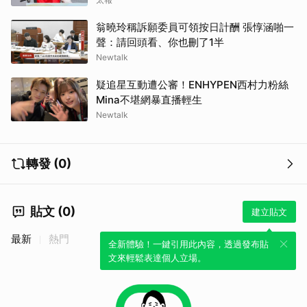
翁曉玲稱訴願委員可領按日計酬 張惇涵啪一
聲：請回頭看、你也刪了1半
Newtalk
疑追星互動遭公審！ENHYPEN西村力粉絲
Mina不堪網暴直播輕生
Newtalk
轉發 (0)
貼文 (0)
建立貼文
最新
熱門
全新體驗！一鍵引用此內容，透過發布貼
文來輕鬆表達個人立場。