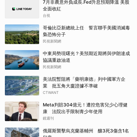
7月非農意外負成長.Fed升息預期降溫 美股
全面收紅
台視
哥倫比亞新總統上任 誓言聯手美國消滅毒
梟恐怖分子
民視新聞網
中東局勢現曙光？美預期近期將與伊朗達成
協議重啟油道
民視新聞網
美法院暫阻將「藥明康德」列中國軍方企
業 批五角大廈證據不準確
CTWANT
Meta判賠304億元！遭控危害兒少心理健
康 法院出手限制青少年使用
鏡週刊
俄羅斯襲擊烏克蘭基輔州 釀3死3傷含1名