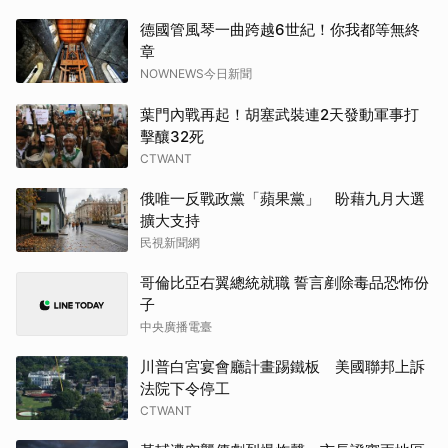
德國管風琴一曲跨越6世紀！你我都等無終
章
NOWNEWS今日新聞
葉門內戰再起！胡塞武裝連2天發動軍事打
擊釀32死
CTWANT
俄唯一反戰政黨「蘋果黨」 盼藉九月大選
擴大支持
民視新聞網
哥倫比亞右翼總統就職 誓言剷除毒品恐怖份
子
中央廣播電臺
川普白宮宴會廳計畫踢鐵板 美國聯邦上訴
法院下令停工
CTWANT