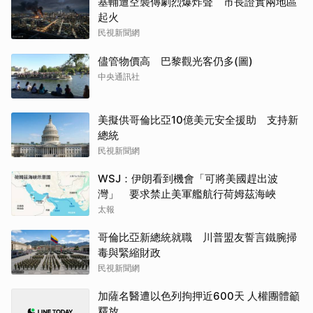
基輔遭空襲傳劇烈爆炸聲 市長證實兩地區
起火
民視新聞網
儘管物價高 巴黎觀光客仍多(圖)
中央通訊社
美擬供哥倫比亞10億美元安全援助 支持新
總統
民視新聞網
WSJ：伊朗看到機會「可將美國趕出波
灣」 要求禁止美軍艦航行荷姆茲海峽
太報
哥倫比亞新總統就職 川普盟友誓言鐵腕掃
毒與緊縮財政
民視新聞網
加薩名醫遭以色列拘押近600天 人權團體籲
釋放