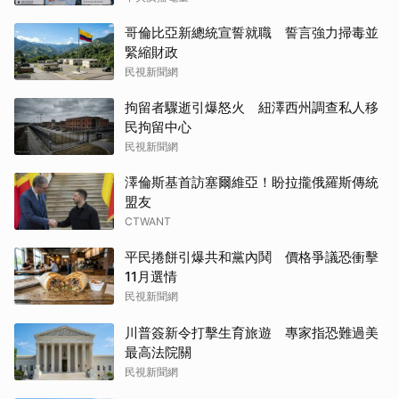
哥倫比亞新總統宣誓就職 誓言強力掃毒並
緊縮財政
民視新聞網
拘留者驟逝引爆怒火 紐澤西州調查私人移
民拘留中心
民視新聞網
澤倫斯基首訪塞爾維亞！盼拉攏俄羅斯傳統
盟友
CTWANT
平民捲餅引爆共和黨內鬨 價格爭議恐衝擊
11月選情
民視新聞網
川普簽新令打擊生育旅遊 專家指恐難過美
最高法院關
民視新聞網