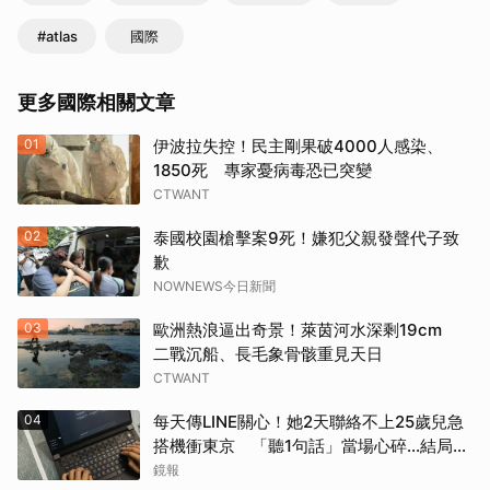
#atlas
國際
更多國際相關文章
01
伊波拉失控！民主剛果破4000人感染、
1850死 專家憂病毒恐已突變
CTWANT
02
泰國校園槍擊案9死！嫌犯父親發聲代子致
歉
NOWNEWS今日新聞
03
歐洲熱浪逼出奇景！萊茵河水深剩19cm
二戰沉船、長毛象骨骸重見天日
CTWANT
04
每天傳LINE關心！她2天聯絡不上25歲兒急
搭機衝東京 「聽1句話」當場心碎...結局看
哭網
鏡報