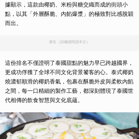
據顯示，這款由椰奶、米粉與糖交織而成的街頭小
點，以其「外層酥脆、內餡爆漿」的極致對比感脫穎
而出。
廣告（請繼續閱讀本文）
這份排名不僅證明了泰國甜點的魅力早已跨越國界，
更成功俘獲了全球不同文化背景饕客的心。泰式椰奶
燒濃郁順滑的椰奶香氣，包裹在酥脆外皮與柔軟內餡
之間，每一口精細的製作工藝，都深刻體現了泰國世
代相傳的飲食智慧與文化底蘊。