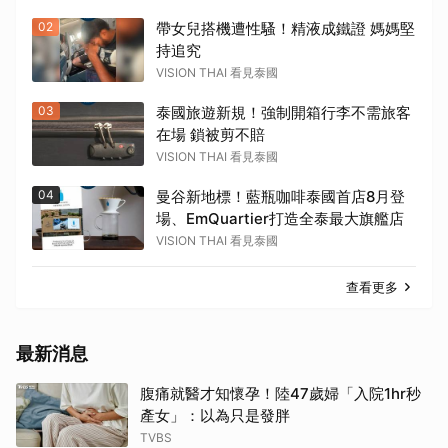
02
帶女兒搭機遭性騷！精液成鐵證 媽媽堅
持追究
VISION THAI 看見泰國
03
泰國旅遊新規！強制開箱行李不需旅客
在場 鎖被剪不賠
VISION THAI 看見泰國
04
曼谷新地標！藍瓶咖啡泰國首店8月登
場、EmQuartier打造全泰最大旗艦店
VISION THAI 看見泰國
查看更多
最新消息
腹痛就醫才知懷孕！陸47歲婦「入院1hr秒
產女」：以為只是發胖
TVBS