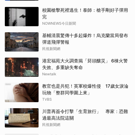
校園槍擊死裡逃生！泰師：槍手剛好子彈用
完
NOWNEWS今日新聞
基輔清晨驚傳十多起爆炸！烏克蘭當局發布
彈道飛彈警報
民視新聞網
港宏福苑大火調查揭「菸頭釀災」 6棟火警
失效、多重缺失奪命
Newtalk
教官也是共犯！英軍校爆性侵 17歲女淚淪
玩物「整群同學圍上來」
TVBS
川普再簽令打擊「生育旅行」 專家：恐難
過最高法院這關
民視新聞網