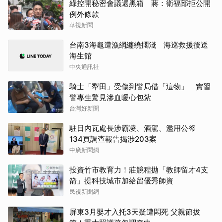
綠控開秘密會議還黑箱 蔣：衛福部拒公開
例外條款
華視新聞
台南3海龜遭漁網纏繞擱淺 海巡救援後送
海生館
中央通訊社
騎士「犁田」受傷到警局借「這物」 實習
警專生驚見滲血暖心包紮
台灣好新聞
駐日內瓦處長涉霸凌、酒駕、濫用公帑
134頁調查報告揭涉203案
中廣新聞網
投資竹市教育力！莊競程拋「教師留才4支
箭」提科技城市加給留優秀師資
民視新聞網
屏東3月嬰才入托3天疑遭悶死 父親節拔