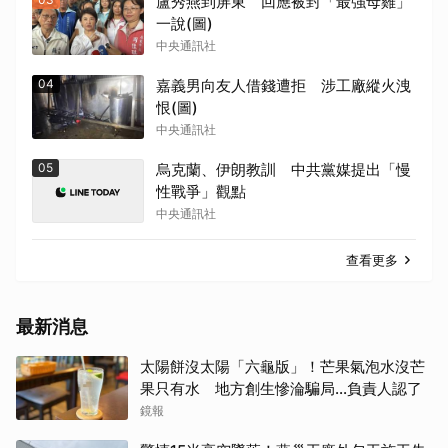
盧秀燕到屏東 回應被封「最強母雞」
一說(圖)
中央通訊社
04
嘉義男向友人借錢遭拒 涉工廠縱火洩
恨(圖)
中央通訊社
05
烏克蘭、伊朗教訓 中共黨媒提出「慢
性戰爭」觀點
中央通訊社
查看更多
最新消息
太陽餅沒太陽「六龜版」！芒果氣泡水沒芒
果只有水 地方創生慘淪騙局...負責人認了
鏡報