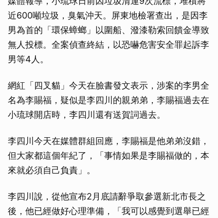
媒體報導，小琉球日前因垃圾清運9次流標，堆積將
近600噸垃圾，臭氣沖天。屏東地檢署查出，是因李
男為首的「環保蟑螂」以圍船、潑漆勒索回饋金導致
無人投標。全案偵查終結，以恐嚇危害安全罪起訴李
男等4人。
網紅「四叉貓」今天在臉書發文表示，涉案的李男全
名為李賜福，疑似是李四川的親弟弟，李賜福過去在
小琉球開店時，李四川還有送賀詞過去。
李四川今天在媒體群組回應，李賜福是他弟弟沒錯，
但大家都這個年紀了，「事情如果是李賜福做的，本
來就必須自己負責」。
李四川說，從他宣布2月底請辭爭取參選新北市長之
後，他已經做好心理準備，「我可以感覺到選舉已經