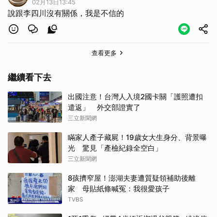
02月13日13:45
說跟李四川沒有關係，我是不信的
查看更多
繼續看下去
出國注意！台灣人入境2國卡關「護照遭扣
遣返」 外交部證實了
三立新聞網
瞞家人產子藏屍！19歲女大生身分、背景曝
光 驚見「產檢紀錄全空白」
三立新聞網
8孩擠窄屋！澎湖夫妻遭質疑領補助後離
家 母貼紙條喊冤：我很愛孩子
TVBS