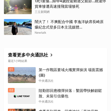
1死1重傷…婦帶4歲姪返鄉過父親節…繞違停
貨車慘遭高速撞飛當場慘死
三立新聞網
鬧大了！ 不爽配合中國 李逸洋缺席長崎原
爆紀念式登多日本主流媒體...
Newtalk
查看更多中央通訊社
取消
最近1小時結果
01
第一作戰區要域火殲實彈操演 場面震撼
(圖)
中央通訊社
02
陸勤部回應榴彈掉落：繫固帶快解鎖鬆
脫、未裝引信藥包
中央通訊社
03