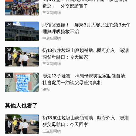
遣返」 外交部證實了
三立新聞網
04
悲傷父親節！ 屏東3月大嬰兒送托第3天午
睡無呼吸搶救不治
中廣新聞網
05
扔13孩住垃圾山爽領補助…縣府介入 澎湖
狠父母鬆口：今天回家
三立新聞網
06
澎湖13子疑雲 神隱母親突返家貼條自清
社會處周一約談父母釐清真相
鏡報
其他人也看了
扔13孩住垃圾山爽領補助…縣府介入 澎湖
狠父母鬆口：今天回家
三立新聞網