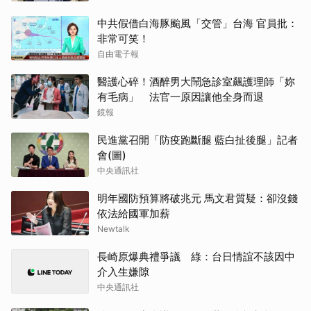
中共假借白海豚颱風「交管」台海 官員批：
非常可笑！
自由電子報
醫護心碎！酒醉男大鬧急診室飆護理師「妳
有毛病」 法官一原因讓他全身而退
鏡報
民進黨召開「防疫跑斷腿 藍白扯後腿」記者
會(圖)
中央通訊社
明年國防預算將破兆元 馬文君質疑：卻沒錢
依法給國軍加薪
Newtalk
長崎原爆典禮爭議 綠：台日情誼不該因中
介入生嫌隙
中央通訊社