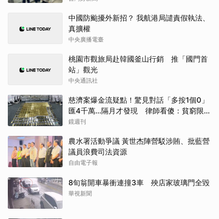
中國防颱擾外新招？ 我航港局譴責假執法、
真擴權
中央廣播電臺
桃園市觀旅局赴韓國釜山行銷 推「國門首
站」觀光
中央通訊社
慈濟案爆金流疑點！驚見對話「多按1個0」
匯4千萬…隔月才發現 律師看傻：貧窮限制
想像
鏡週刊
農水署活動爭議 黃世杰陣營駁涉賄、批藍營
議員浪費司法資源
自由電子報
8旬翁開車暴衝連撞3車 殃店家玻璃門全毀
華視新聞