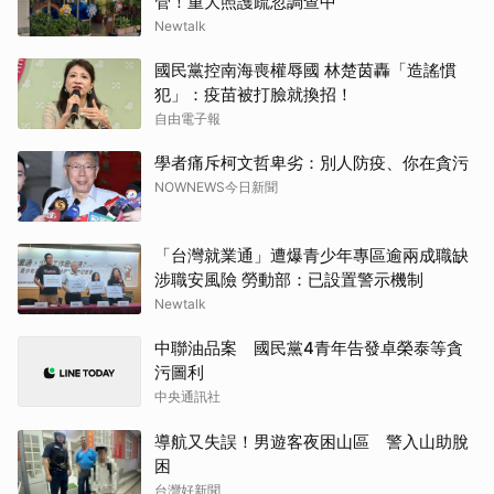
管！重大照護疏忽調查中
Newtalk
國民黨控南海喪權辱國 林楚茵轟「造謠慣
犯」：疫苗被打臉就換招！
自由電子報
學者痛斥柯文哲卑劣：別人防疫、你在貪污
NOWNEWS今日新聞
「台灣就業通」遭爆青少年專區逾兩成職缺
涉職安風險 勞動部：已設置警示機制
Newtalk
中聯油品案 國民黨4青年告發卓榮泰等貪
污圖利
中央通訊社
導航又失誤！男遊客夜困山區 警入山助脫
困
台灣好新聞