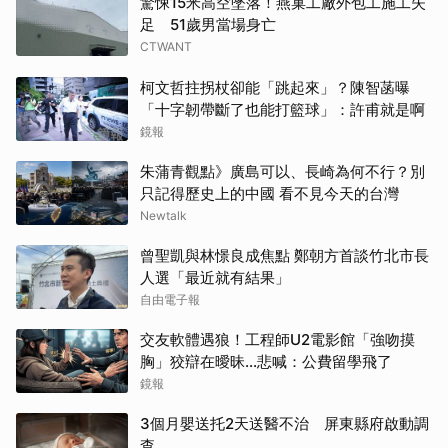
驚悚15米高空墜落！燕巢工廠外包工施工失
足 51歲男當場身亡
CTWANT
柯文哲拄拐杖卻能「跳起來」？陳智菡曝
「十字韌帶斷了也能打籃球」：許甫就是啊
鏡報
朱蒲青觀點》廣島可以、長崎為何不行？別
只記得歷史上的中國 看不見今天的台灣
Newtalk
曾聖凱與林憬良成焦點 鄭朝方首談竹北市長
人選「最近就有結果」
自由電子報
交友軟體遇狼！工程師U2電影館「強吻摸
胸」狡辯在曖昧...悲喊：公費留學飛了
鏡報
3個月嬰送托2天送醫不治 屏東縣府啟動調
查