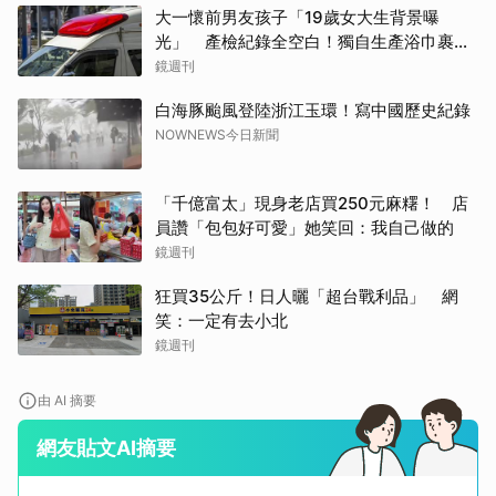
大一懷前男友孩子「19歲女大生背景曝
光」 產檢紀錄全空白！獨自生產浴巾裹嬰
屍藏家5天
鏡週刊
白海豚颱風登陸浙江玉環！寫中國歷史紀錄
NOWNEWS今日新聞
「千億富太」現身老店買250元麻糬！ 店
員讚「包包好可愛」她笑回：我自己做的
鏡週刊
狂買35公斤！日人曬「超台戰利品」 網
笑：一定有去小北
鏡週刊
由 AI 摘要
網友貼文AI摘要