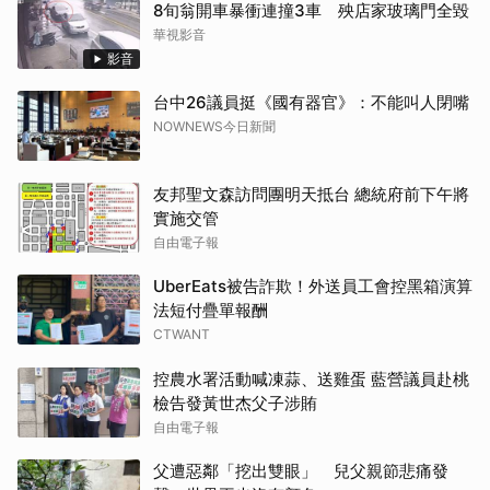
8旬翁開車暴衝連撞3車 殃店家玻璃門全毀
華視影音
影音
台中26議員挺《國有器官》：不能叫人閉嘴
NOWNEWS今日新聞
友邦聖文森訪問團明天抵台 總統府前下午將
實施交管
自由電子報
UberEats被告詐欺！外送員工會控黑箱演算
法短付疊單報酬
CTWANT
控農水署活動喊凍蒜、送雞蛋 藍營議員赴桃
檢告發黃世杰父子涉賄
自由電子報
父遭惡鄰「挖出雙眼」 兒父親節悲痛發