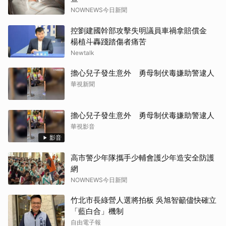
NOWNEWS今日新聞
控劉建國幹部攻擊失明議員車禍拿賠償金
楊植斗轟踐踏傷者痛苦
Newtalk
擔心兒子發生意外 勇母制伏毒嫌助警逮人
華視新聞
擔心兒子發生意外 勇母制伏毒嫌助警逮人
華視影音
影音
高市警少年隊攜手少輔會護少年造安全防護
網
NOWNEWS今日新聞
竹北市長綠營人選將拍板 吳旭智籲儘快確立
「藍白合」機制
自由電子報