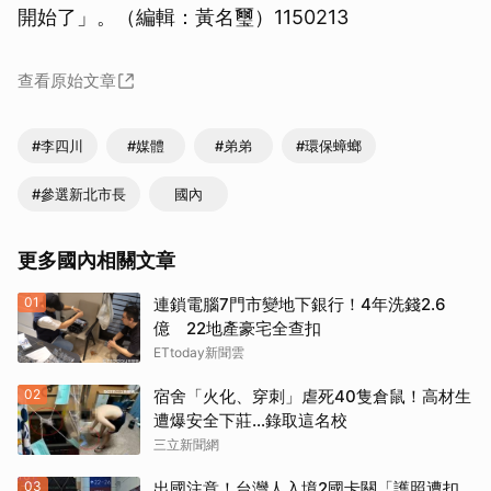
開始了」。（編輯：黃名璽）1150213
查看原始文章
#李四川
#媒體
#弟弟
#環保蟑螂
#參選新北市長
國內
更多國內相關文章
01
連鎖電腦7門市變地下銀行！4年洗錢2.6
億 22地產豪宅全查扣
ETtoday新聞雲
02
宿舍「火化、穿刺」虐死40隻倉鼠！高材生
遭爆安全下莊…錄取這名校
三立新聞網
03
出國注意！台灣人入境2國卡關「護照遭扣