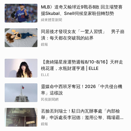
MLB》道奇又輸球近9戰吞8敗 回主場雙賽
揚Skubal、Snell伺候皇家盼扭轉頹勢
緯來體育新聞
同居後才發現女友「一驚人習慣」 男子崩
潰：每天都在突破我的結界
鏡報
【唐綺陽星座運勢週報8/10-8/16】天秤走
桃花運，水瓶財運亨通 | ELLE
ELLE
靈媒命中西班牙奪冠！2026「中共侵台機
率」這樣說
民視新聞網
丟臉丟到瑞士！駐日內瓦辦事處「內部檢
舉」申訴處長李冠德：濫用公帑、職場霸
凌、超速仔拒繳罰單 外交部要查了
鏡報