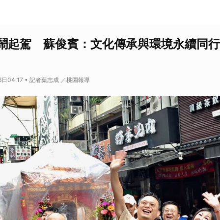
鬧起駕 蘇俊賓：文化傳承與環境永續同行
6日04:17 • 記者葉志成 ／桃園報導