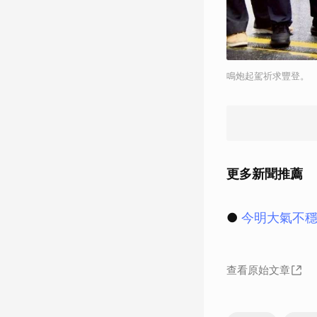
鳴炮起駕祈求豐登。
更多新聞推薦
●
今明大氣不
查看原始文章