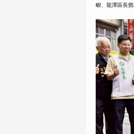
畯、龍潭區長鄧