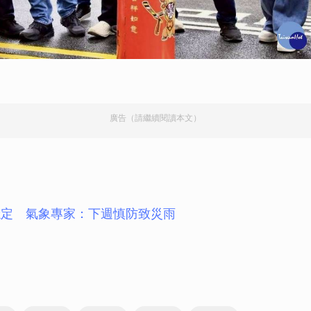
廣告（請繼續閱讀本文）
穩定 氣象專家：下週慎防致災雨