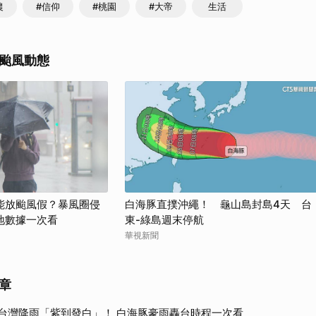
農
#信仰
#桃園
#大帝
生活
颱風動態
能放颱風假？暴風圈侵
白海豚直撲沖繩！ 龜山島封島4天 台
地數據一次看
東-綠島週末停航
華視新聞
章
台灣降雨「紫到發白」！ 白海豚豪雨轟台時程一次看