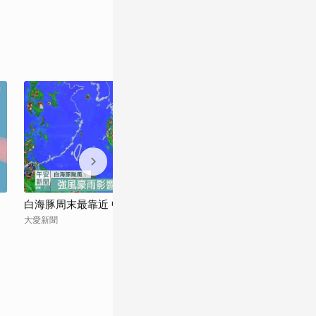
白海豚周末最靠近 中部以北戒慎防雨
白海豚來了！週
海上警戒恐閃不
大愛新聞
中廣新聞網