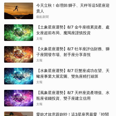
今天立秋！命理師:獅子、天秤等這5星座迎
貴人
藝點新聞
【土象星座運勢】8/7 金牛座積累資產、處
女座超前布局、魔羯座謹慎投資
太報
【火象星座運勢】8/7 牡羊座評估財務、獅
子座開發市場、射手座分享喜悅
太報
【水象星座運勢】8/7 巨蟹座成功在望、天
蠍座事業大展宏圖、雙魚座精打細算
太報
【風象星座運勢】8/7 天秤座資產增值、水
瓶座省錢投資、雙子座建立信用
太報
愛妳才故意跟妳吵！這3星座男最愛「吵鬧