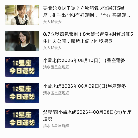
要開始發財了嗎？立秋節氣財運最旺5星
座，射手出門就有好運到，「他」整體運勢
將走上坡
女人我最大
8/7立秋節氣報到！8大禁忌習俗+財運最旺5
生肖大公開，屬豬正偏財同步增長
女人我最大
小孟老師2026年08月10日(一)星座運勢
清水孟星座塔羅
小孟老師2026年08月09日(日)星座運勢
清水孟星座塔羅
父親節!小孟老師2026年08月08日(六)星座
運勢
清水孟星座塔羅