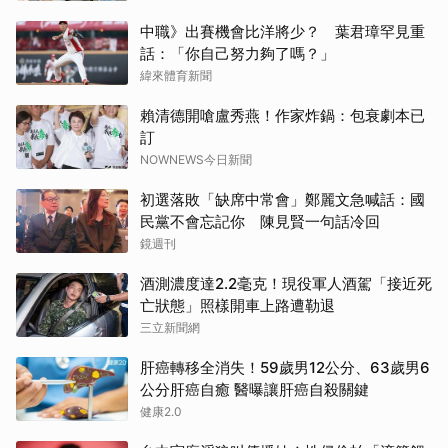
中職》出賽機會比洋將少？ 葉君璋罕見重
話：「你自己努力夠了嗎？」
緯來體育新聞
賴清德開嗆盧秀燕！作家炸鍋：包衰劇本已
訂
NOWNEWS今日新聞
初選落敗「缺席中常會」鄭麗文急喊話：國
民黨不會忘記你 陳見賢一句話冷回
鏡週刊
酒測濃度達2.2毫克！現役軍人酒駕「接近死
亡狀態」照樣開車上路遭勒退
三立新聞網
肝癌轉移全消失！59歲男12公分、63歲男6
公分肝癌自癒 醫曝讓肝癌自殺關鍵
健康2.0