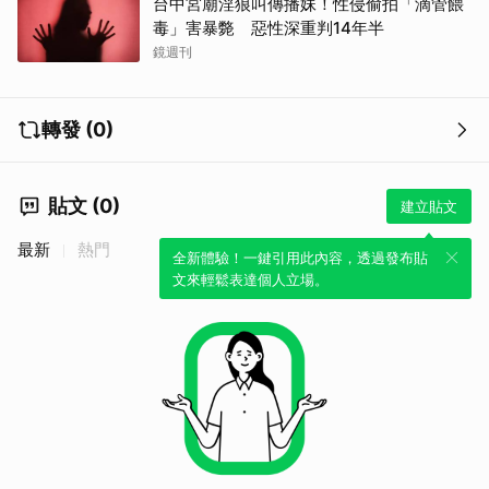
台中宮廟淫狼叫傳播妹！性侵偷拍「滴管餵
毒」害暴斃 惡性深重判14年半
鏡週刊
轉發 (0)
貼文 (0)
建立貼文
最新
熱門
全新體驗！一鍵引用此內容，透過發布貼
文來輕鬆表達個人立場。