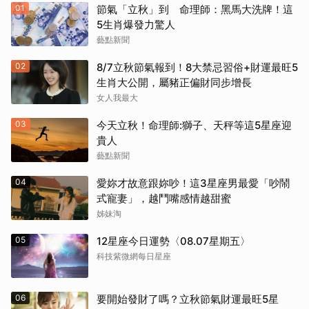
01
節氣「立秋」到 命理師：黑馬大洗牌！這
5生肖爆發力驚人
藝點新聞
02
8/7立秋節氣報到！8大禁忌習俗+財運最旺5
生肖大公開，屬豬正偏財同步增長
女人我最大
03
今天立秋！命理師:獅子、天秤等這5星座迎
貴人
藝點新聞
04
愛妳才故意跟妳吵！這3星座男最愛「吵鬧
式寵妻」，越鬥嘴感情越甜蜜
姊妹淘
05
12星座今日運勢〈08.07星期五〉
科技紫微網每日星座
06
要開始發財了嗎？立秋節氣財運最旺5星