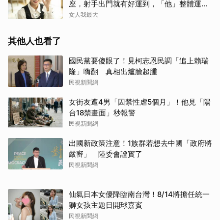
座，射手出門就有好運到，「他」整體運勢
將走上坡
女人我最大
其他人也看了
國民黨要傻眼了！見柯志恩民調「追上賴瑞
隆」嗨翻 真相出爐臉超腫
民視新聞網
女街友遭4男「囚禁性虐5個月」！他見「陽
台18禁畫面」秒報警
民視新聞網
出國新政策注意！1族群若想去中國「政府將
嚴審」 陸委會證實了
民視新聞網
仙氣日本女優降臨南台灣！8/14將擔任統一
獅女孩主題日開球嘉賓
民視新聞網