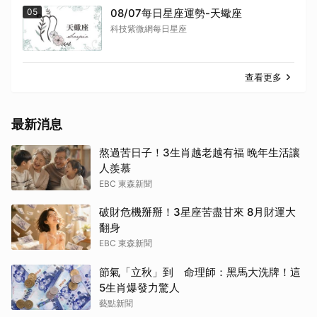
05
08/07每日星座運勢-天蠍座
科技紫微網每日星座
查看更多
最新消息
熬過苦日子！3生肖越老越有福 晚年生活讓
人羨慕
EBC 東森新聞
破財危機掰掰！3星座苦盡甘來 8月財運大
翻身
EBC 東森新聞
節氣「立秋」到 命理師：黑馬大洗牌！這
5生肖爆發力驚人
藝點新聞