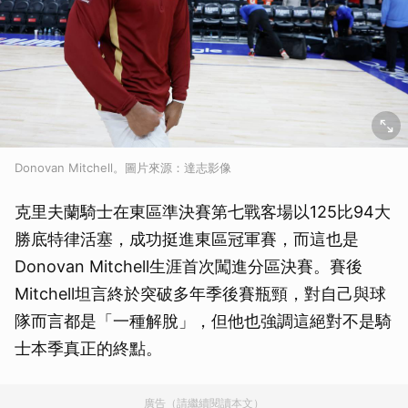
Donovan Mitchell。圖片來源：達志影像
克里夫蘭騎士在東區準決賽第七戰客場以125比94大
勝底特律活塞，成功挺進東區冠軍賽，而這也是
Donovan Mitchell生涯首次闖進分區決賽。賽後
Mitchell坦言終於突破多年季後賽瓶頸，對自己與球
隊而言都是「一種解脫」，但他也強調這絕對不是騎
士本季真正的終點。
廣告（請繼續閱讀本文）