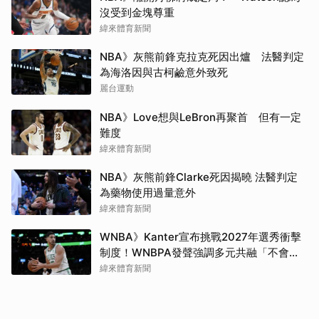
沒受到金塊尊重
緯來體育新聞
NBA》灰熊前鋒克拉克死因出爐 法醫判定
為海洛因與古柯鹼意外致死
麗台運動
NBA》Love想與LeBron再聚首 但有一定
難度
緯來體育新聞
NBA》灰熊前鋒Clarke死因揭曉 法醫判定
為藥物使用過量意外
緯來體育新聞
WNBA》Kanter宣布挑戰2027年選秀衝擊
制度！WNBPA發聲強調多元共融「不會成
為政治棋子」
緯來體育新聞