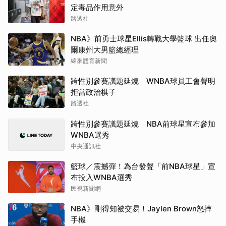
定毒品作用意外
路透社
NBA》前勇士球星Ellis轉戰大學籃球 出任奧
爾康州大男籃總經理
緯來體育新聞
跨性別參賽議題延燒 WNBA球員工會聲明
拒當政治棋子
路透社
跨性別參賽議題延燒 NBA前球星宣布參加
WNBA選秀
中央通訊社
籃球／震撼彈！為台發聲「前NBA球星」宣
布投入WNBA選秀
民視新聞網
NBA》剛得知被交易！Jaylen Brown怒摔
手機