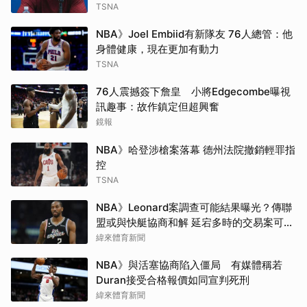
TSNA
NBA》Joel Embiid有新隊友 76人總管：他
身體健康，現在更加有動力
TSNA
76人震撼簽下詹皇 小將Edgecombe曝視
訊趣事：故作鎮定但超興奮
鏡報
NBA》哈登涉槍案落幕 德州法院撤銷輕罪指
控
TSNA
NBA》Leonard案調查可能結果曝光？傳聯
盟或與快艇協商和解 延宕多時的交易案可望
於開季前成行
緯來體育新聞
NBA》與活塞協商陷入僵局 有媒體稱若
Duran接受合格報價如同宣判死刑
緯來體育新聞