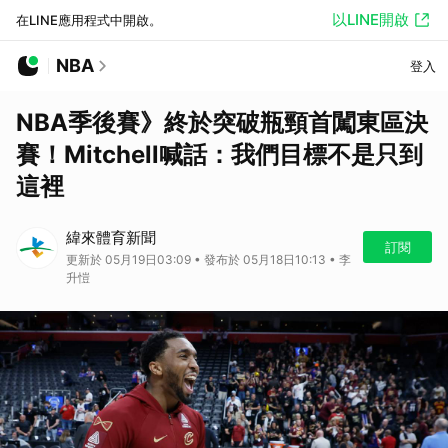
以LINE開啟
在LINE應用程式中開啟。
NBA
登入
NBA季後賽》終於突破瓶頸首闖東區決
賽！Mitchell喊話：我們目標不是只到
這裡
緯來體育新聞
訂閱
更新於 05月19日03:09 • 發布於 05月18日10:13 • 李
升愷