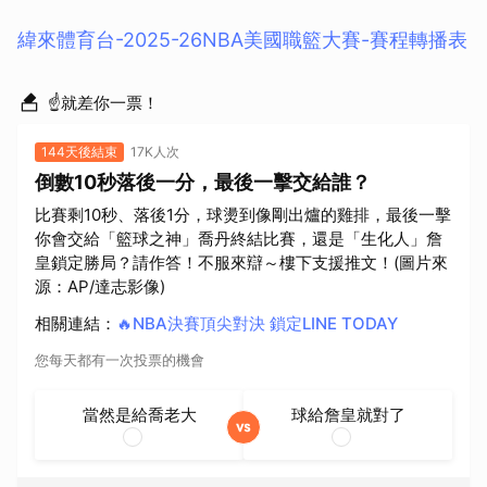
緯來體育台-2025-26NBA美國職籃大賽-賽程轉播表
☝就差你一票！
144天後結束
17K人次
倒數10秒落後一分，最後一擊交給誰？
比賽剩10秒、落後1分，球燙到像剛出爐的雞排，最後一擊
你會交給「籃球之神」喬丹終結比賽，還是「生化人」詹
皇鎖定勝局？請作答！不服來辯～樓下支援推文！(圖片來
源：AP/達志影像)
相關連結
：
🔥NBA決賽頂尖對決 鎖定LINE TODAY
您每天都有一次投票的機會
當然是給喬老大
球給詹皇就對了