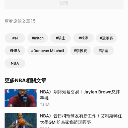
投票
查看原始文章
#el
#mitch
#騎士
#球隊
#冠軍賽
#NBA
#Donovan Mitchell
#季後賽
#活塞
NBA
更多NBA相關文章
NBA》剛得知被交易！Jaylen Brown怒摔
手機
TSNA
NBA》昔日柯瑞隊友有新工作！艾利斯轉任
大學GM 盼為家鄉籃球圓夢