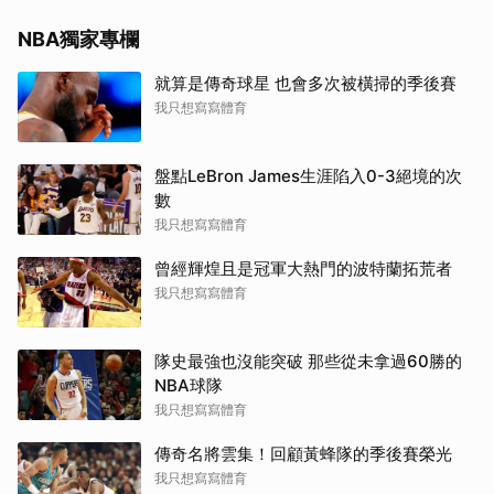
NBA獨家專欄
就算是傳奇球星 也會多次被橫掃的季後賽
我只想寫寫體育
盤點LeBron James生涯陷入0-3絕境的次
數
我只想寫寫體育
曾經輝煌且是冠軍大熱門的波特蘭拓荒者
我只想寫寫體育
隊史最強也沒能突破 那些從未拿過60勝的
NBA球隊
我只想寫寫體育
傳奇名將雲集！回顧黃蜂隊的季後賽榮光
我只想寫寫體育