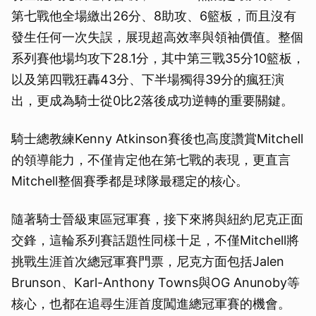
第七戰他全場繳出26分、8助攻、6籃板，而且沒有
發生任何一次失誤，展現超高效率與領袖價值。整個
系列賽他場均攻下28.1分，其中第三戰35分10籃板，
以及第四戰狂轟43分、下半場獨得39分的瘋狂演
出，更成為騎士從0比2落後成功逆轉的重要關鍵。
騎士總教練Kenny Atkinson賽後也高度讚賞Mitchell
的領導能力，不僅肯定他在第七戰的表現，更直言
Mitchell整個賽季都是球隊最穩定的核心。
隨著騎士晉級東區冠軍賽，接下來將與紐約尼克正面
交鋒，這輪系列賽話題性同樣十足，不僅Mitchell將
挑戰生涯首次總冠軍賽門票，尼克方面包括Jalen
Brunson、Karl-Anthony Towns與OG Anunoby等
核心，也都在追尋生涯首度闖進總冠軍賽的機會。