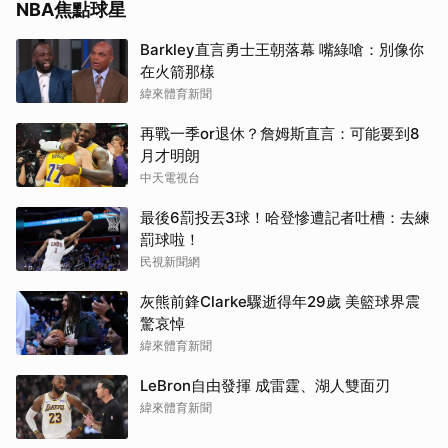
NBA焦點球星
Barkley直言勇士王朝落幕 嘴綠嗆：別像你
在火箭那樣
緯來體育新聞
再戰一季or退休？詹姆斯直言：可能要到8
月才明朗
中天電視台
最後6罰投丟3球！哈登慘遭記者吐槽：去練
罰球啦！
民視新聞網
灰熊前鋒Clarke驟逝得年29歲 美籃球界震
驚哀悼
緯來體育新聞
LeBron自由發揮 成雷霆、湖人雙面刃
緯來體育新聞