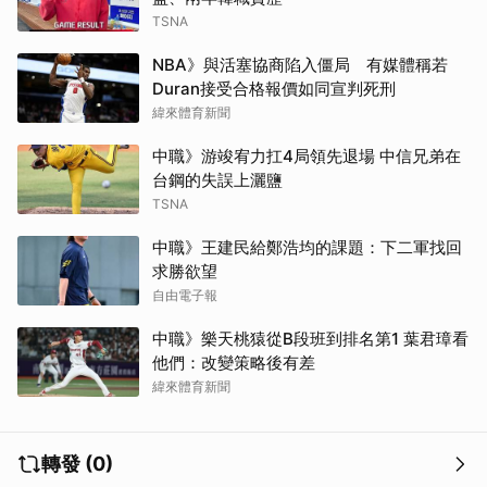
TSNA
NBA》與活塞協商陷入僵局 有媒體稱若
Duran接受合格報價如同宣判死刑
緯來體育新聞
中職》游竣宥力扛4局領先退場 中信兄弟在
台鋼的失誤上灑鹽
TSNA
中職》王建民給鄭浩均的課題：下二軍找回
求勝欲望
自由電子報
中職》樂天桃猿從B段班到排名第1 葉君璋看
他們：改變策略後有差
取消
緯來體育新聞
轉發 (0)