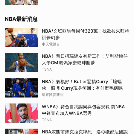
NBA最新消息
NBA/文班亞馬每周付323萬！找歐拉朱旺特
訓夢幻步
中天電視台
NBA》昔日柯瑞隊友有新工作！艾利斯轉任
大學GM 盼為家鄉籃球圓夢
TSNA
NBA》氣氛好！Butler惡搞Curry「蝙蝠
俠」照 引Curry現身笑回：有什麼毛病嗎
緯來體育新聞
WNBA》符合自我認同與包容規範 前NBA
中鋒宣布加入WNBA選秀
TSNA
NBA灰熊前鋒克拉克猝死 洛杉磯郡法醫認