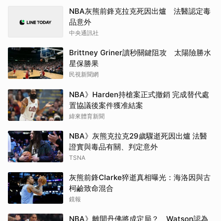
NBA灰熊前鋒克拉克死因出爐 法醫認定毒
品意外
中央通訊社
Brittney Griner讀秒關鍵阻攻 太陽險勝水
星保勝果
民視新聞網
NBA》Harden持槍案正式撤銷 完成替代處
置協議後案件獲准結案
緯來體育新聞
NBA》灰熊克拉克29歲驟逝死因出爐 法醫
證實與毒品有關、判定意外
TSNA
灰熊前鋒Clarke猝逝真相曝光：海洛因與古
柯鹼致命混合
鏡報
NBA》離開丹佛將成定局？ Watson認為