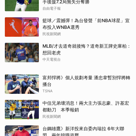
手後援7.2局無失分奪勝
自由電子報
籃球／震撼彈！為台發聲「前NBA球星」宣
布投入WNBA選秀
民視新聞網
MLB/才去道奇就後悔？道奇新王牌史庫柏：
想回老虎
中天電視台
富邦悍將》個人規劃考量 潘忠韋暫別悍將轉
播台
TSNA
中信兄弟壞消息！兩大主力張志豪、許基宏
都動刀 本季報銷
民視新聞網
台鋼雄鷹》新洋投來自委內瑞拉 6年大聯
盟、兩年韓職資歷