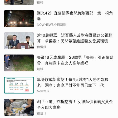
鏡報
漢光42》宜蘭部隊夜間急馳西部 第一視角
曝
NOWNEWS今日新聞
逾10萬觀眾、近百藝人反對在野黨砍公視預
算 卓榮泰：民間希望維護藝文發展環境
信傳媒
失蹤16天成腐屍！26歲男「失聯」引追債疑
雲 真相竟卡在比人高草叢裡
鏡報
單身族成新常態！每4人就有1人恐面臨獨
老 調查：家庭理財不能再只靠下一代
Newtalk
創「互道」詐騙慈濟！ 女律師供養義父黃金
全入四大庫房
鏡週刊