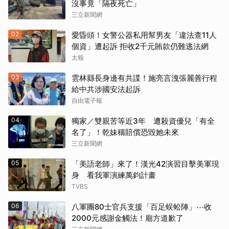
沒事竟「隔夜死亡」
三立新聞網
02
愛昏頭！女警公器私用幫男友「違法查11人
個資」遭起訴 拒收2千元賄款仍難逃法網
太報
03
雲林縣長身邊有共諜！施亮言洩張麗善行程
給中共涉國安法起訴
自由電子報
04
獨家／雙親苦等近3年 遭殺資優兒「有全
名了」！乾妹稱賠償恐毀她未來
三立新聞網
05
「美語老師」來了！漢光42演習目擊美軍現
身 看我軍演練萬鈞計畫
TVBS
06
八軍團80士官兵支援「百足蜈蚣陣」⋯收
2000元感謝金觸法！廟方道歉了