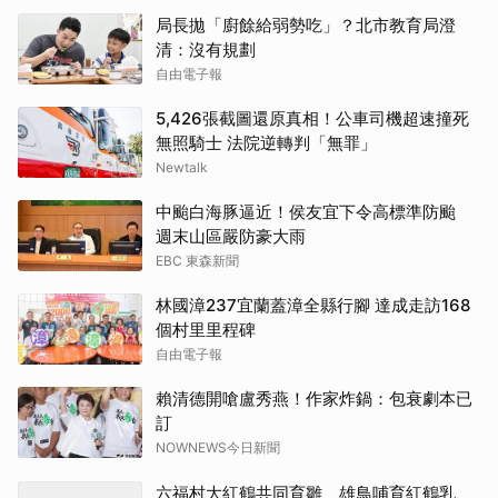
局長拋「廚餘給弱勢吃」？北市教育局澄
清：沒有規劃
自由電子報
5,426張截圖還原真相！公車司機超速撞死
無照騎士 法院逆轉判「無罪」
Newtalk
中颱白海豚逼近！侯友宜下令高標準防颱
週末山區嚴防豪大雨
EBC 東森新聞
林國漳237宜蘭蓋漳全縣行腳 達成走訪168
個村里里程碑
自由電子報
賴清德開嗆盧秀燕！作家炸鍋：包衰劇本已
訂
NOWNEWS今日新聞
六福村大紅鶴共同育雛 雄鳥哺育紅鶴乳、