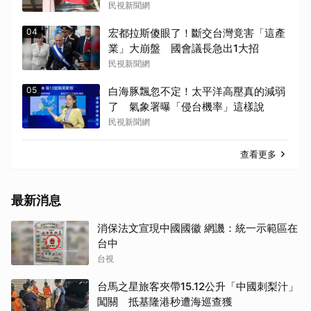
民視新聞網
04
宏都拉斯傻眼了！斷交台灣竟害「這產
業」大崩盤 國會議長急出1大招
民視新聞網
05
白海豚飄忽不定！太平洋高壓真的減弱
了 氣象署曝「侵台機率」這樣說
民視新聞網
查看更多
最新消息
消保法文宣現中國國徽 網譏：統一示範區在
台中
台視
台馬之星旅客夾帶15.12公升「中國刺梨汁」
闖關 抵基隆港秒遭海巡查獲