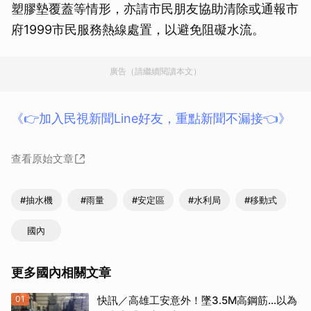
塑膠墊覆蓋等情形，亦請市民朋友協助清除或通報市
府1999市民服務熱線處置，以避免阻礙水流。
廣告（請繼續閱讀本文）
《👉加入民視新聞Line好友，重點新聞不漏接👈》
查看原始文章
#抽水機
#雨量
#安定區
#水利局
#移動式
國內
更多國內相關文章
01
快訊／高雄工安意外！墜3.5M高鋼筋…以為