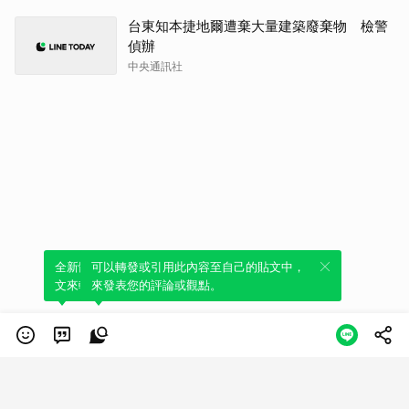
台東知本捷地爾遭棄大量建築廢棄物 檢警
偵辦
中央通訊社
全新體驗！一鍵引用此內容，透過發布貼
可以轉發或引用此內容至自己的貼文中，
文來輕鬆表達個人立場。
來發表您的評論或觀點。
類別
服務條款
隱私權政策
服務聲明