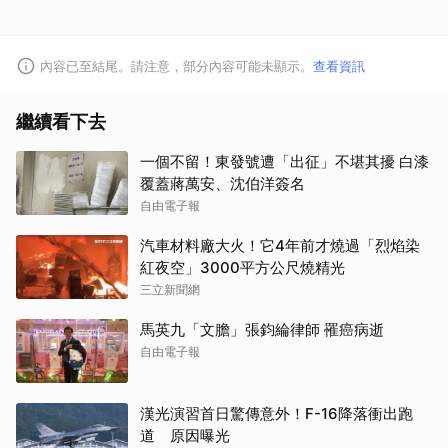
內容已至結尾。請注意，部分內容可能未顯示。
查看資訊
繼續看下去
一個不留！東發號遭「出征」不堪其擾 白漆
覆蓋蔣萬安、沈伯洋簽名
自由電子報
汽車材料廠大火！它4年前才燒過「烈焰染
紅夜空」3000平方公尺燒精光
三立新聞網
馬英九「文膽」張鈞綸律師 罹癌病逝
自由電子報
漢光演習首日驚傳意外！F-16降落衝出跑
道 原因曝光