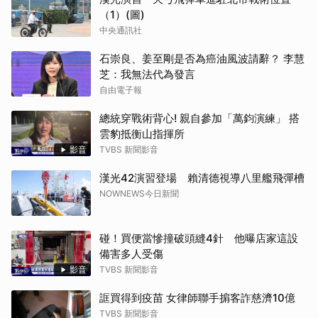
（1）(圖)
中央通訊社
石崇良、姜至剛是否為癌油風波請辭？ 李慧
芝：我無法代為發言
自由電子報
總統穿戰術背心! 親自參加「萬鈞演練」 搭
雲豹抵衡山指揮所
影音
TVBS 新聞影音
漢光42演習登場 賴清德視導八里艦飛彈槽
NOWNEWS今日新聞
碰！買便當慘撞破頭縫4針 他曝店家這設
備害多人受傷
影音
TVBS 新聞影音
誆買得到疫苗 女律師聯手掮客詐慈濟10億
TVBS 新聞影音