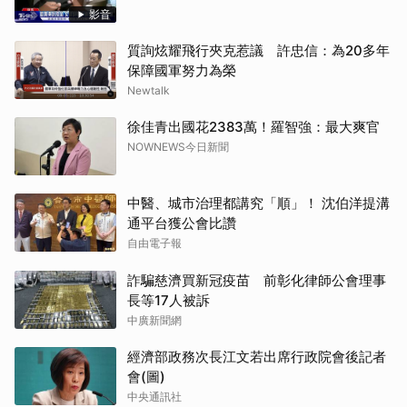
影音
質詢炫耀飛行夾克惹議 許忠信：為20多年
保障國軍努力為榮
Newtalk
徐佳青出國花2383萬！羅智強：最大爽官
NOWNEWS今日新聞
中醫、城市治理都講究「順」！ 沈伯洋提溝
通平台獲公會比讚
自由電子報
詐騙慈濟買新冠疫苗 前彰化律師公會理事
長等17人被訴
中廣新聞網
經濟部政務次長江文若出席行政院會後記者
會(圖)
中央通訊社