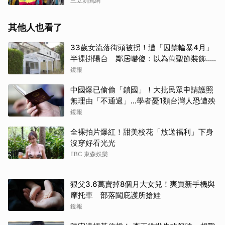
三立新聞網
其他人也看了
33歲女流落街頭被拐！遭「囚禁輪暴4月」
半裸掛陽台 鄰居嚇傻：以為萬聖節裝飾...
主謀竟與妻小同住
鏡報
中國爆已偷偷「鎖國」！大批民眾申請護照
無理由「不通過」...學者憂1類台灣人恐遭殃
鏡報
全裸拍片爆紅！甜美校花「放送福利」下身
沒穿好看光光
EBC 東森娛樂
狠父3.6萬賣掉8個月大女兒！爽買新手機與
摩托車 部落闖庇護所搶娃
鏡報