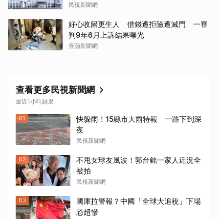
民視新聞網
好心收留更生人 借錢遭拒險遭滅門 一審
判9年6月上訴結果曝光
壹蘋新聞網
查看更多民視新聞網
最近1小時結果
01
快躲雨！15縣市大雨特報 一路下到深
夜
民視新聞網
02
不甩女球友風波！郭台銘一家人近況全
被拍
民視新聞網
03
國庫拉警報？中國「全球大追稅」下場
恐超慘