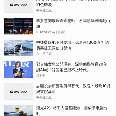
羽色轉淡
中央通訊社
李多慧開場玖壹壹壓軸 石岡熱氣球嗨翻山
城
NOWNEWS今日新聞
中捷藍線地下段要增千億還是1300億？ 議
員轟捷工局信口開河
自由電子報
郭台銘女兒公開現身！深耕偏鄉教育20年
談AI喊「背答案已跟不上時代」
鏡週刊
志願役加薪警消所得替代 政院：最晚10月
與立院溝通
中央通訊社
漢光42》特工入侵基隆港 雲豹甲車急出
動