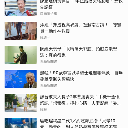
陳宏達槓黃偉哲！ 李正皓批失格怒嗆：想戰
先請辭
自由電子報
洋妞「穿透視高衩裝」逛越南古蹟！ 導覽
員一動作神救援
鏡週刊
阮經天喪母「眼睛每天都腫」拍戲崩潰想
逃：真的很累
壹蘋新聞網
超猛！90歲李富城拿碩士還能報氣象 自曝
擺脫憂鬱失智秘訣
壹蘋新聞網
嫁台玻夫人長子2年悲痛喪夫！手機千金憤
怒認「想報復」掙扎心情 夫妻歷經「委屈
與不平」只能安靜
鏡報
騙吃騙喝星二代1／約吃海底撈「只帶10
元」點貴的 別人代墊餐費邵逸翔從不還