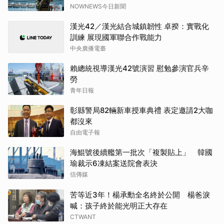
NOWNEWS今日新聞
漢光42／漢光結合城鎮韌性 卓揆：實戰化
訓練 展現國軍聯合作戰能力
中央廣播電臺
賴總統視導漢光42號演習 慰勉參演官兵辛
勞
青年日報
彰縣警局82輛新車授車典禮 表定邀請2大咖
都沒來
自由電子報
海鯤號後續艦第一批次「複製貼上」 韓國
瑜裁示6凍結案送院會表決
信傳媒
苦等近3年！楊承勳全名終於公開 楊爸淚
喊：孩子終於能光明正大存在
CTWANT