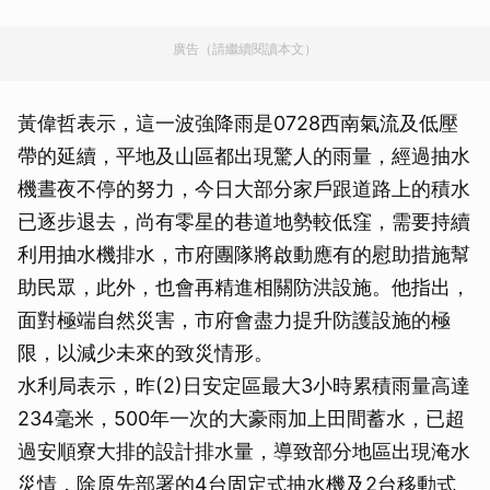
廣告（請繼續閱讀本文）
黃偉哲表示，這一波強降雨是0728西南氣流及低壓
帶的延續，平地及山區都出現驚人的雨量，經過抽水
機晝夜不停的努力，今日大部分家戶跟道路上的積水
已逐步退去，尚有零星的巷道地勢較低窪，需要持續
利用抽水機排水，市府團隊將啟動應有的慰助措施幫
助民眾，此外，也會再精進相關防洪設施。他指出，
面對極端自然災害，市府會盡力提升防護設施的極
限，以減少未來的致災情形。
水利局表示，昨(2)日安定區最大3小時累積雨量高達
234毫米，500年一次的大豪雨加上田間蓄水，已超
過安順寮大排的設計排水量，導致部分地區出現淹水
災情，除原先部署的4台固定式抽水機及2台移動式