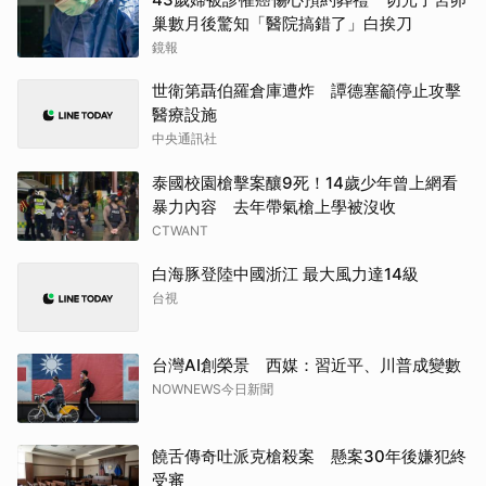
巢數月後驚知「醫院搞錯了」白挨刀
鏡報
世衛第聶伯羅倉庫遭炸 譚德塞籲停止攻擊
醫療設施
中央通訊社
泰國校園槍擊案釀9死！14歲少年曾上網看
暴力內容 去年帶氣槍上學被沒收
CTWANT
白海豚登陸中國浙江 最大風力達14級
台視
台灣AI創榮景 西媒：習近平、川普成變數
NOWNEWS今日新聞
饒舌傳奇吐派克槍殺案 懸案30年後嫌犯終
受審