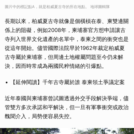
圖片中的標記點A，就是柏威夏古寺的所在地點。 地球圖輯隊
長期以來，柏威夏古寺就像是個橫槓在泰、柬雙邊關
係上的阻礙，例如2008年，柬埔寨官方想申請讓古
寺列入世界文化遺產的名單中，泰柬之間的衝突也是
從這年開始。儘管國際法院早於1962年裁定柏威夏
古寺屬於柬埔寨，但周邊土地權屬問題至今仍未解
決，因而時常成為兩國民粹情緒的引爆點。
【延伸閱讀】千年古寺屬於誰 泰柬領土爭議定案
近年泰國與柬埔寨曾試圖透過外交手段解決爭端，儘
管雙方多次承諾和平解決，但一旦有軍事衝突或政治
醜聞介入，局勢便容易失控。