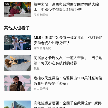
06
親中太慘！這國與台灣斷交國際捐助大縮
水 中國今年僅援助26萬台幣
民視新聞網
其他人也看了
MLB》李灝宇延長賽一棒定江山 代打致勝
安助老虎3比1擊敗巨人
緯來體育新聞
同居後才發現女友「一驚人習慣」 男子崩
潰：每天都在突破我的結界
鏡報
遭控收民進黨錢！名醫搬出500萬財產嗆賭
藍白粉直接變「俗辣」
自由電子報
高雄燒臘店遭砸！全因千金惹風流債…網路