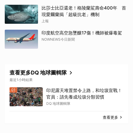
比莎士比亞還老！格陵蘭鯊壽命400年 首
現愛爾蘭揭「超級抗老」機制
上報
印度航空高空急墜釀17傷！機師被爆毒駕
NOWNEWS今日新聞
查看更多DQ 地球圖輯隊
最近1小時結果
01
印尼露天堆置禁令上路，和垃圾宣戰！
官員：請先養成垃圾分類習慣
DQ 地球圖輯隊
查看更多