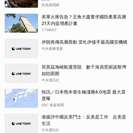
民視新聞網
美軍火庫告急？五角大廈要求國防產業高層
21天內提增產計畫
CTWANT
伊朗再傳高層異動 雷札伊接手最高國安機構
中央廣播電臺
荷莫茲海峽航運受阻 數千海員受困波斯灣
如陷囹圄
中央通訊社
快訊／日本熊本發生極淺層4.0地震 最大震
度曝
EBC 東森新聞
港媒評中國反美鬥士：反美是工作 赴美是
生活
中央通訊社