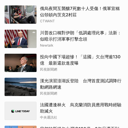
俄烏夜間互襲釀7死數十人受傷！俄軍宣稱
佔領頓內茨克2村莊
CTWANT
川普改口稱對伊朗「低調處理此事」法新：
似暗示打消軍事打擊念頭
Newtalk
投向中國下場超慘！「這國」欠台灣逾130
億 最新還款進度曝
民視新聞網
漢光演習澎湖反登陸 台灣首度測試調降行
動網路網速
民視新聞網
法國遭逢林火 烏克蘭消防員應用戰時經驗
助滅火
中央通訊社