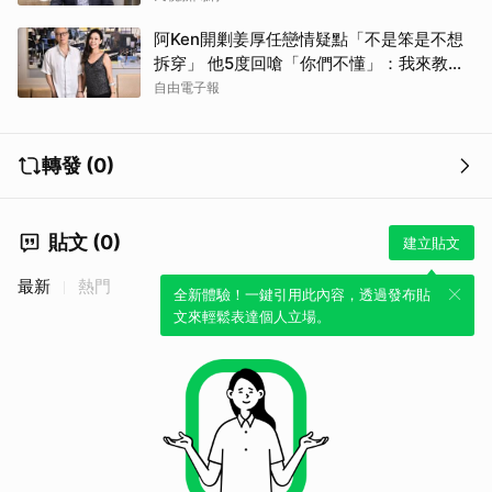
阿Ken開剿姜厚任戀情疑點「不是笨是不想
拆穿」 他5度回嗆「你們不懂」：我來教育
你們
自由電子報
轉發 (0)
貼文 (0)
建立貼文
最新
熱門
全新體驗！一鍵引用此內容，透過發布貼
文來輕鬆表達個人立場。