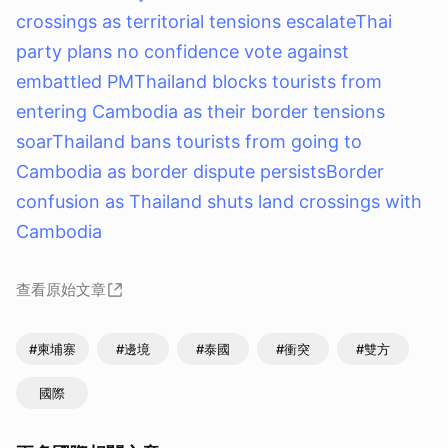
crossings as territorial tensions escalate
Thai
party plans no confidence vote against
embattled PM
Thailand blocks tourists from
entering Cambodia as their border tensions
soar
Thailand bans tourists from going to
Cambodia as border dispute persists
Border
confusion as Thailand shuts land crossings with
Cambodia
查看原始文章
#柬埔寨
#邊境
#泰國
#衝突
#雙方
國際