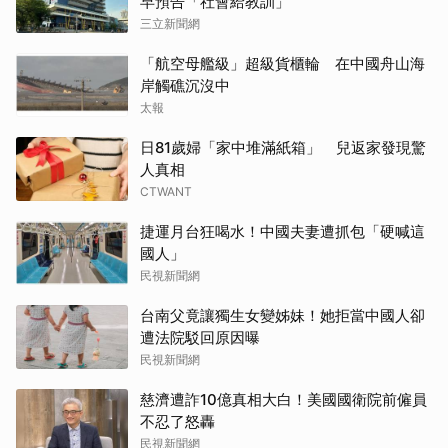
早預告「社會給教訓」
三立新聞網
「航空母艦級」超級貨櫃輪 在中國舟山海
岸觸礁沉沒中
太報
日81歲婦「家中堆滿紙箱」 兒返家發現驚
人真相
CTWANT
捷運月台狂喝水！中國夫妻遭抓包「硬喊這
國人」
民視新聞網
台南父竟讓獨生女變姊妹！她拒當中國人卻
遭法院駁回原因曝
民視新聞網
慈濟遭詐10億真相大白！美國國衛院前僱員
不忍了怒轟
民視新聞網