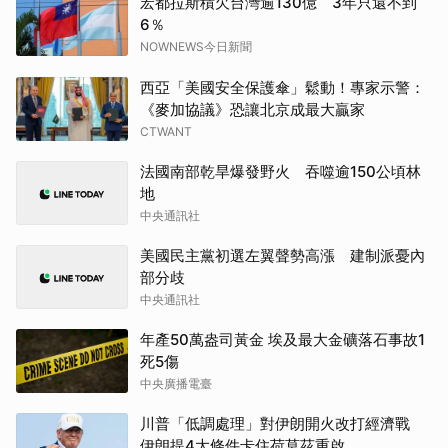
宏都拉斯積欠台灣逾130億 3年只還不到
6％
NOWNEWS今日新聞
西亞「美國安全保護傘」鬆動！專家示警：
《麥加協議》恐讓北京成最大贏家
CTWANT
法國南部乾旱爆發野火 吞噬逾150公頃林
地
中央通訊社
美國民主黨初選左翼聲勢高漲 建制派憂內
部分歧
中央通訊社
年產50萬盎司黃金 埃及最大金礦落石事故1
死5傷
中央廣播電臺
川普「低調處理」對伊朗開火改打經濟戰
伊朗提4大條件卡住荷莫茲重啟