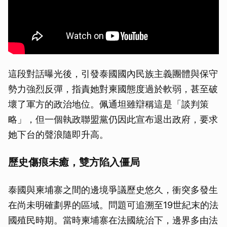
這段對話曝光後，引發泰國國內民族主義團體與保守
勢力強烈反彈，指責她對柬國態度過於軟弱，甚至破
壞了軍方的政治地位。佩通坦雖辯稱這是「談判策
略」，但一個執政聯盟黨仍因此宣布退出政府，要求
她下台的聲浪隨即升高。
歷史傷痕未癒，雙方陷入僵局
泰國與柬埔寨之間的邊境爭議歷史悠久，衝突多發生
在尚未明確劃界的區域。問題可追溯至19世紀末的法
國殖民時期。當時柬埔寨在法國統治下，邊界多由法