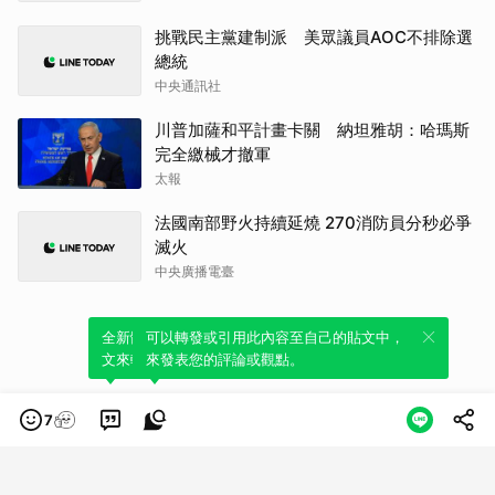
挑戰民主黨建制派 美眾議員AOC不排除選
總統
中央通訊社
川普加薩和平計畫卡關 納坦雅胡：哈瑪斯
完全繳械才撤軍
太報
法國南部野火持續延燒 270消防員分秒必爭
滅火
中央廣播電臺
全新體驗！一鍵引用此內容，透過發布貼
可以轉發或引用此內容至自己的貼文中，
文來輕鬆表達個人立場。
來發表您的評論或觀點。
7
類別