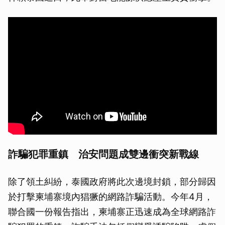
詐騙犯罪重鎮 治安問題成雙邊衝突新戰線
除了領土糾紛，泰國政府將此次邊境封鎖，部分歸因
於打擊柬埔寨境內猖獗的網路詐騙活動。今年4月，
聯合國一份報告指出，柬埔寨正迅速成為全球網路詐