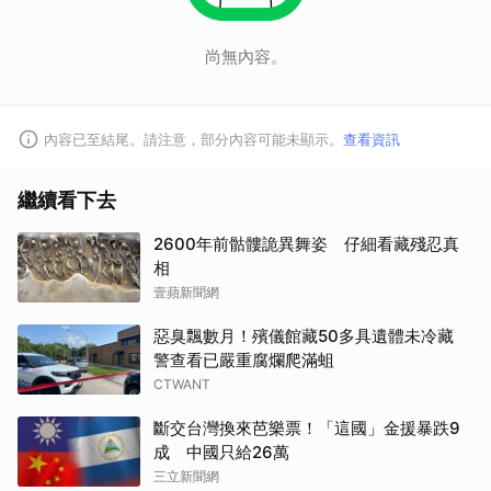
尚無內容。
內容已至結尾。請注意，部分內容可能未顯示。
查看資訊
繼續看下去
2600年前骷髏詭異舞姿 仔細看藏殘忍真
相
壹蘋新聞網
惡臭飄數月！殯儀館藏50多具遺體未冷藏
警查看已嚴重腐爛爬滿蛆
CTWANT
斷交台灣換來芭樂票！「這國」金援暴跌9
成 中國只給26萬
三立新聞網