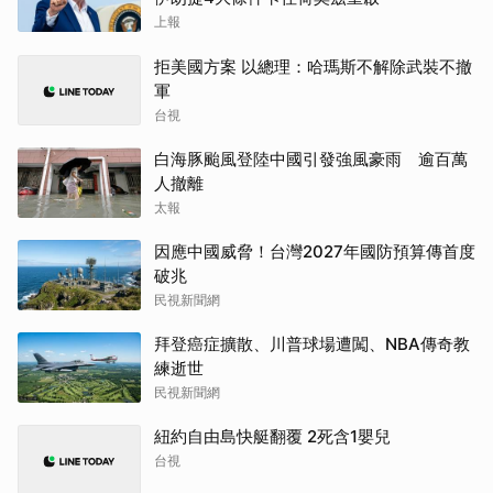
上報
拒美國方案 以總理：哈瑪斯不解除武裝不撤
軍
台視
白海豚颱風登陸中國引發強風豪雨 逾百萬
人撤離
太報
因應中國威脅！台灣2027年國防預算傳首度
破兆
民視新聞網
拜登癌症擴散、川普球場遭闖、NBA傳奇教
練逝世
民視新聞網
紐約自由島快艇翻覆 2死含1嬰兒
台視