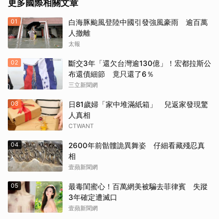
更多國際相關文章
01
白海豚颱風登陸中國引發強風豪雨 逾百萬
人撤離
太報
02
斷交3年「還欠台灣逾130億」！宏都拉斯公
布還債細節 竟只還了6％
三立新聞網
03
日81歲婦「家中堆滿紙箱」 兒返家發現驚
人真相
CTWANT
04
2600年前骷髏詭異舞姿 仔細看藏殘忍真
相
壹蘋新聞網
05
最毒閨蜜心！百萬網美被騙去菲律賓 失蹤
3年確定遭滅口
壹蘋新聞網