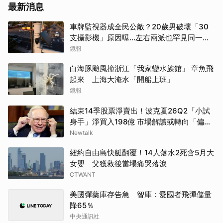
最新消息
車牌監視器成全民公敵？20歲男破壞「30
支攝影機」原因曝…左右兩派也罕見同一陣
線
鏡報
白海豚颱風撞浙江「我家變水族館」 章魚飛
起來 上海大淹水「開船上班」
鏡報
結束14季股票淨賣出！波克夏26Q2「小試
身手」淨買入198億 市場解讀或轉向「偏
多」
Newtalk
紐約自由島快艇翻覆！14人落水2死含5月大
女嬰 父獲救後當場痛哭落淚
CTWANT
美國彈藥庫存告急 智庫：愛國者飛彈儲量
降65％
中央通訊社