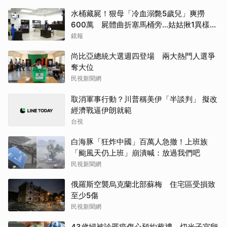
水桶藏屍！狠母「冷血溺斃5歲兒」爽撈
600萬 屍體曲折塞馬桶旁...姑姑揪1異樣破
案
鏡報
尚比亞總統大選週四登場 兩大熱門人選爭
奪大位
民視新聞網
取消軍事行動？川普稱美伊「半談判」 擬改
經濟戰逼伊朗就範
台視
白海豚「狂炸中國」百萬人急撤！上班族
「颱風天仍上班」崩潰喊：放過我們吧
民視新聞網
俄羅斯空襲烏克蘭北部蘇梅 住宅區受損致
至少5傷
民視新聞網
43歲婦被診罹癌傷心預約葬禮 切光子宮卵