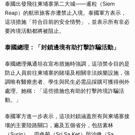
泰國出發飛往柬埔寨第二大城——暹粒（Siem
Reap）的航班旅客亦遭禁止入境。泰國軍方表示，
這項措施「符合目前的安全情勢」，並表示所有非必
要跨境活動都將被阻止。
泰國總理：「封鎖邊境有助打擊詐騙活動」
泰國總理佩通坦在宣布措施時強調，這項禁令目的是
防止人員前往柬埔寨的賭場及相關非法娛樂設施，強
調唯有醫療患者、學生與民生必需品採購可獲得例外
處理。她稱：「這些措施也有助於打擊跨境詐騙活
動。」
泰國軍方進一步表示，這項封鎖涵蓋所有與柬埔寨接
壤的主要陸路關口，遍及五個省分，包括素林
（Surin）、四色菊（Sri Sa Ket）與沙繳（Sa