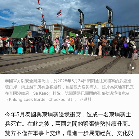
泰國軍方以安全疑慮為由，於2025年6月24日關閉通往柬埔寨的多處邊
境口岸，禁止幾乎所有旅客通行，包括觀光客與商人。照片為柬埔寨民眾
在泰國沙繳府（Sa Kaeo）排隊，試圖通過已關閉的孔侖勒邊境檢查站
（Khlong Luek Border Checkpoint）。 路透社
今年5月泰國與柬埔寨邊境衝突，造成一名柬埔寨士
兵死亡。在此之後，兩國之間的緊張情勢持續升高。
雙方不僅在軍事上交鋒，還進一步展開經貿、文化與