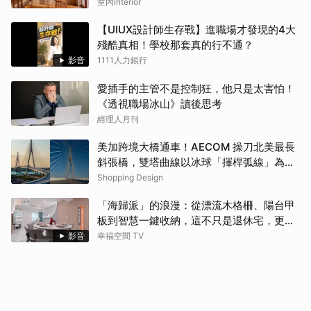
室內Interior
【UIUX設計師生存戰】進職場才發現的4大
殘酷真相！學校那套真的行不通？
影音
1111人力銀行
愛插手的主管不是控制狂，他只是太害怕！
《透視職場冰山》讀後思考
經理人月刊
美加跨境大橋通車！AECOM 操刀北美最長
斜張橋，雙塔曲線以冰球「揮桿弧線」為靈
感
Shopping Design
「海歸派」的浪漫：從漂流木格柵、陽台甲
板到智慧一鍵收納，這不只是退休宅，更是
遊子的心靈港灣！！
影音
幸福空間 TV