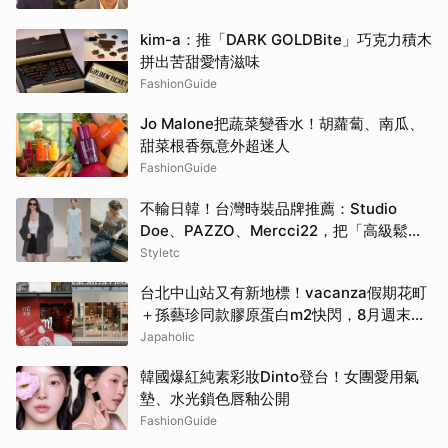
kim-a：推「DARK GOLDBite」巧克力積木
拼出苦甜愛情滋味
FashionGuide
Jo Malone把蔬菜變香水！胡蘿蔔、南瓜、
甜菜根香氛意外超迷人
FashionGuide
不輸日韓！台灣時裝品牌推薦：Studio
Doe、PAZZO、Mercci22，把「高級鬆弛
感」穿成日常
Styletc
台北中山站又有新地標！vacanza假期花町
＋孫藝珍同款膠原蛋白m2快閃，8月週末必
逛這2大爆款景點
Japaholic
韓國爆紅純素彩妝Dinto登台！女團愛用氣
墊、水光鎖色唇釉公開
FashionGuide