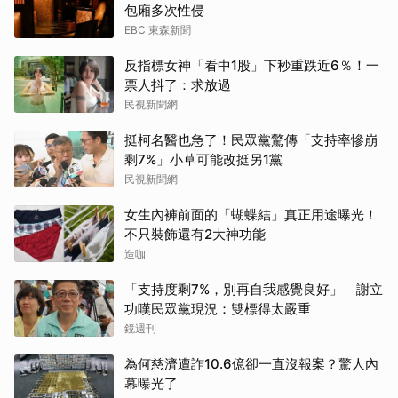
包廂多次性侵
EBC 東森新聞
反指標女神「看中1股」下秒重跌近6％！一
票人抖了：求放過
民視新聞網
取消
挺柯名醫也急了！民眾黨驚傳「支持率慘崩
剩7%」小草可能改挺另1黨
民視新聞網
女生內褲前面的「蝴蝶結」真正用途曝光！
不只裝飾還有2大神功能
造咖
「支持度剩7%，別再自我感覺良好」 謝立
功嘆民眾黨現況：雙標得太嚴重
鏡週刊
為何慈濟遭詐10.6億卻一直沒報案？驚人內
幕曝光了