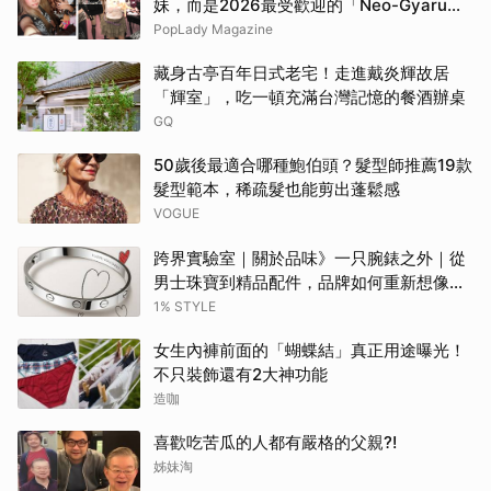
妹，而是2026最受歡迎的「Neo-Gyaru」
穿搭，把平成DNA穿進日常
PopLady Magazine
藏身古亭百年日式老宅！走進戴炎輝故居
「輝室」，吃一頓充滿台灣記憶的餐酒辦桌
GQ
50歲後最適合哪種鮑伯頭？髮型師推薦19款
髮型範本，稀疏髮也能剪出蓬鬆感
VOGUE
跨界實驗室｜關於品味》一只腕錶之外｜從
男士珠寶到精品配件，品牌如何重新想像當
代男性？
1% STYLE
女生內褲前面的「蝴蝶結」真正用途曝光！
不只裝飾還有2大神功能
造咖
喜歡吃苦瓜的人都有嚴格的父親?!
姊妹淘