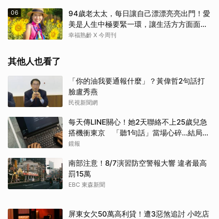
06
94歲老太太，每日讓自己漂漂亮亮出門！愛
美是人生中極要緊一環，讓生活方方面面，
更加豐富有樂趣
幸福熟齡 X 今周刊
其他人也看了
「你的油我要通報什麼」？黃偉哲2句話打
臉盧秀燕
民視新聞網
每天傳LINE關心！她2天聯絡不上25歲兒急
搭機衝東京 「聽1句話」當場心碎...結局看
哭網
鏡報
南部注意！8/7演習防空警報大響 違者最高
罰15萬
EBC 東森新聞
屏東女欠50萬高利貸！遭3惡煞追討 小吃店