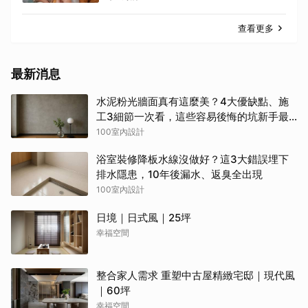
查看更多
最新消息
水泥粉光牆面真有這麼美？4大優缺點、施
工3細節一次看，這些容易後悔的坑新手最
常踩
100室內設計
浴室裝修降板水線沒做好？這3大錯誤埋下
排水隱患，10年後漏水、返臭全出現
100室內設計
日境｜日式風｜25坪
幸福空間
整合家人需求 重塑中古屋精緻宅邸｜現代風
｜60坪
幸福空間