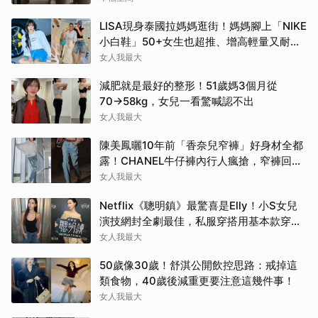
LISA現身泰國拉媽媽逛街！媽媽腳上「NIKE
小白鞋」50+女生也超推、增高輕量又耐
走！
女人我最大
減肥就是最好的整形！51歲媽3個月從
70→58kg，女兒一看驚喊認不出
女人我最大
陳美鳳曬10年前「香奈兒窄褲」好身材全都
露！CHANEL牛仔褲內行人瘋搶，窄褲回歸
必看這幾條
女人我最大
Netflix《聰明鎮》最驚喜是Elly！小S女兒
演技網封全劇最佳，私服穿搭用基本款穿出
高級感
女人我最大
50歲像30歲！舒淇公開飲控思路：戒掉這
類食物，40歲後減重更要注意這幾件事！
女人我最大