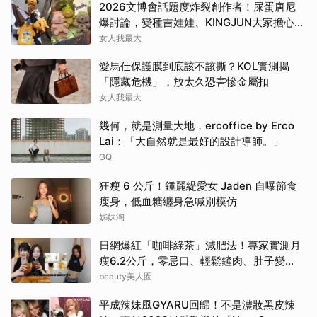
2026文博會話題度炸裂創作者！屎蛋唐尼
爆討論，變種吉娃娃、KINGJUN大家擔心買
不到
女人我最大
愛馬仕保護膜到底該不該撕？KOL實測揭
「隱藏危機」，放太久恐害慘金屬扣
女人我最大
幾何，就是測量大地，ercoffice by Erco
Lai：「大自然就是最好的設計導師。」
GQ
狂瘦 6 公斤！鍾麗緹愛女 Jaden 自曝節食
瘦身，低血糖纏身急喊別模仿
姊妹淘
日網爆紅「咖啡綠茶」減肥法！專家實測月
瘦6.2公斤，零忌口、輕鬆鏟肉、肚子變
小！
beauty美人圈
平成辣妹風GYARU回歸！不是濃妝黑皮辣