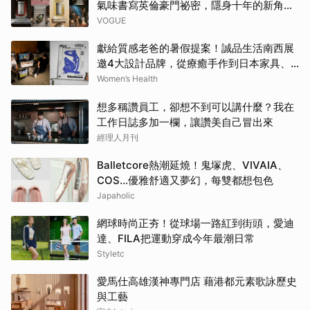
氣味書寫英倫豪門祕密，隱身十年的新角色
終於現身
VOGUE
獻給質感老爸的暑假提案！誠品生活南西展
邀4大設計品牌，從療癒手作到日本家具、
AI好禮寵愛全家 | Women's Health
Women’s Health
想多稱讚員工，卻想不到可以講什麼？我在
工作日誌多加一欄，讓讚美自己冒出來
經理人月刊
Balletcore熱潮延燒！鬼塚虎、VIVAIA、
COS…優雅舒適又夢幻，每雙都想包色
Japaholic
網球時尚正夯！從球場一路紅到街頭，愛迪
達、FILA把運動穿成今年最潮日常
Styletc
愛馬仕高雄漢神專門店 藉港都元素歌詠歷史
與工藝