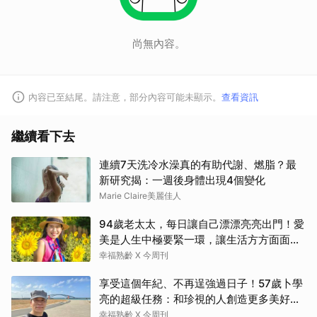
尚無內容。
內容已至結尾。請注意，部分內容可能未顯示。
查看資訊
繼續看下去
連續7天洗冷水澡真的有助代謝、燃脂？最
新研究揭：一週後身體出現4個變化
Marie Claire美麗佳人
94歲老太太，每日讓自己漂漂亮亮出門！愛
美是人生中極要緊一環，讓生活方方面面，
更加豐富有樂趣
幸福熟齡 X 今周刊
享受這個年紀、不再逞強過日子！57歲卜學
亮的超級任務：和珍視的人創造更多美好記
憶
幸福熟齡 X 今周刊