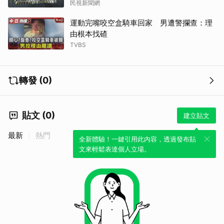
民視新聞網
運動完嘴咬空盒騎車回家 男遭警攔查：理
由根本找碴
TVBS
轉發 (0)
貼文 (0)
建立貼文
最新
熱門
全新體驗！一鍵引用此內容，透過發布貼
文來輕鬆表達個人立場。