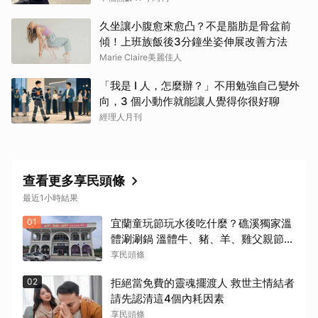
久坐讓小腹愈來愈凸？不是脂肪是骨盆前
傾！上班族飯後3分鐘坐姿伸展改善方法
Marie Claire美麗佳人
「我是 I 人，怎麼辦？」不用勉強自己變外
向，3 個小動作就能讓人覺得你很好聊
經理人月刊
查看更多享民頭條
最近1小時結果
01
宜蘭童玩節玩水後吃什麼？礁溪獨家溫
體涮涮鍋 溫體牛、豬、羊、雞父親節聚
餐新選擇
享民頭條
02
拒絕當免費的靈魂擺渡人 救世主情結者
請先認清這4個內耗因素
享民頭條