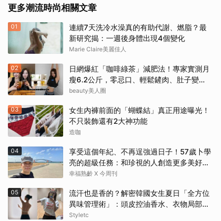
更多潮流時尚相關文章
01
連續7天洗冷水澡真的有助代謝、燃脂？最
新研究揭：一週後身體出現4個變化
Marie Claire美麗佳人
02
日網爆紅「咖啡綠茶」減肥法！專家實測月
瘦6.2公斤，零忌口、輕鬆鏟肉、肚子變
小！
beauty美人圈
03
女生內褲前面的「蝴蝶結」真正用途曝光！
不只裝飾還有2大神功能
造咖
04
享受這個年紀、不再逞強過日子！57歲卜學
亮的超級任務：和珍視的人創造更多美好記
憶
幸福熟齡 X 今周刊
05
流汗也是香的？解密韓國女生夏日「全方位
異味管理術」：頭皮控油香水、衣物局部消
臭，打造自帶母胎偽體香
Styletc