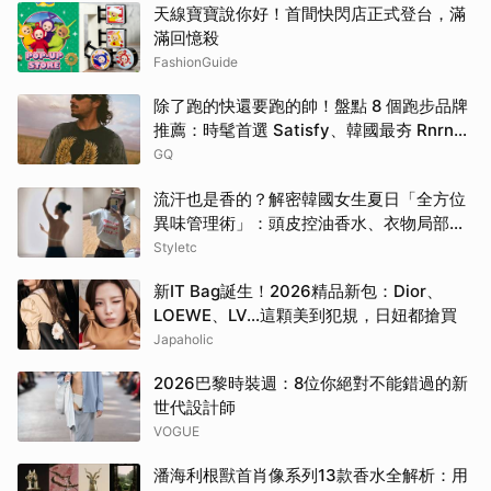
天線寶寶說你好！首間快閃店正式登台，滿
滿回憶殺
FashionGuide
除了跑的快還要跑的帥！盤點 8 個跑步品牌
推薦：時髦首選 Satisfy、韓國最夯 Rnrn
全都要擁有！
GQ
流汗也是香的？解密韓國女生夏日「全方位
異味管理術」：頭皮控油香水、衣物局部消
臭，打造自帶母胎偽體香
Styletc
新IT Bag誕生！2026精品新包：Dior、
LOEWE、LV…這顆美到犯規，日妞都搶買
Japaholic
2026巴黎時裝週：8位你絕對不能錯過的新
世代設計師
VOGUE
潘海利根獸首肖像系列13款香水全解析：用