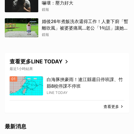
嚇壞：壓力好大
鏡報
婚後26年煮飯洗衣還得工作！人妻下廚「暫
離吹風」被婆婆痛罵…老公「1句話」讓她心
寒
鏡報
查看更多LINE TODAY
最近1小時結果
01
白海豚挾豪雨！連江縣週日停班課、竹
縣8校停課不停班
LINE TODAY
查看更多
最新消息