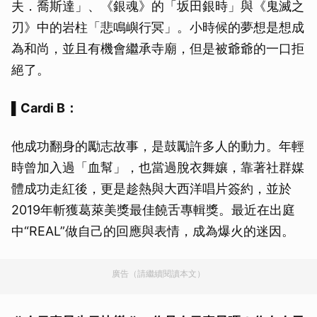
夫．喬斯達」、《銀魂》的「坂田銀時」與《鬼滅之
刃》中的岩柱「悲鳴嶼行冥」。小時候的夢想是想成
為和尚，並且有機會繼承寺廟，但是被爺爺的一口拒
絕了。
▌
Cardi B：
他成功翻身的勵志故事，是鼓勵許多人的動力。年輕
時曾加入過「血幫」，也當過脫衣舞孃，靠著社群媒
體成功走紅後，更是趁熱與大西洋唱片簽約，並於
2019年斬獲葛萊美獎最佳饒舌專輯獎。最近在出庭
中“REAL”做自己的回應與表情，成為爆火的迷因。
廣告（請繼續閱讀本文）