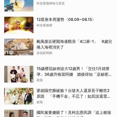
科技紫微網每日星座
12星座本周運勢〈08.09~08.15〉
科技紫微網
颱風接近硬闖海邊觀浪「4口家-1」 9歲兒
捲入海裡消失了
壹蘋新聞網
15歲櫻花妹倒追大12歲男！「交往1月就懷
孕」36歲升格當阿嬤 婚後得知「這秘密」
傻眼了
鏡報
婆媳隔空撕破臉？台玻夫人還原長子離世2
原因 「手機千金」不忍了：如其說還需要
離開嗎？
鏡報
國民黨要傻眼了！見柯志恩民調「追上賴瑞