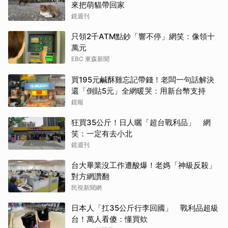
來把萌貓帶回家
鏡週刊
只領2千ATM點鈔「響不停」網笑：像領十
萬元
EBC 東森新聞
買195元鹹酥雞忘記帶錢！老闆一句話解決
還「倒貼5元」全網暖哭：用新台幣支持
鏡報
狂買35公斤！日人曬「超台戰利品」 網
笑：一定有去小北
鏡週刊
台大畢業沒工作遭酸爆！老媽「神級反殺」
對方網讚翻
民視新聞網
日本人「扛35公斤行李回國」 戰利品超級
台！萬人看傻：懂買欸