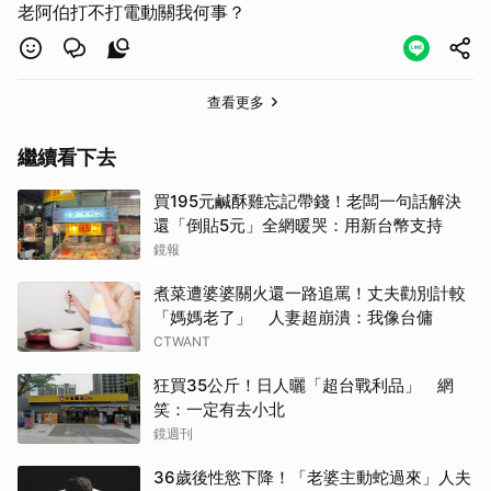
老阿伯打不打電動關我何事？
查看更多
繼續看下去
買195元鹹酥雞忘記帶錢！老闆一句話解決
還「倒貼5元」全網暖哭：用新台幣支持
鏡報
煮菜遭婆婆關火還一路追罵！丈夫勸別計較
「媽媽老了」 人妻超崩潰：我像台傭
CTWANT
狂買35公斤！日人曬「超台戰利品」 網
笑：一定有去小北
鏡週刊
36歲後性慾下降！「老婆主動蛇過來」人夫