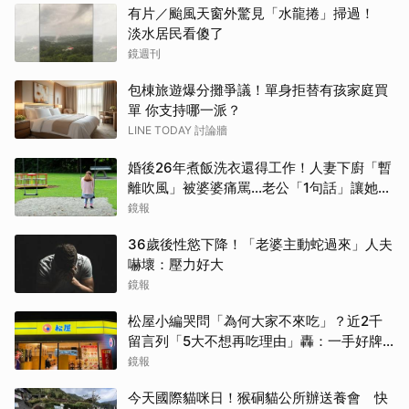
有片／颱風天窗外驚見「水龍捲」掃過！
淡水居民看傻了
鏡週刊
包棟旅遊爆分攤爭議！單身拒替有孩家庭買
單 你支持哪一派？
LINE TODAY 討論牆
婚後26年煮飯洗衣還得工作！人妻下廚「暫
離吹風」被婆婆痛罵…老公「1句話」讓她心
寒
鏡報
36歲後性慾下降！「老婆主動蛇過來」人夫
嚇壞：壓力好大
鏡報
松屋小編哭問「為何大家不來吃」？近2千
留言列「5大不想再吃理由」轟：一手好牌
打到爛
鏡報
今天國際貓咪日！猴硐貓公所辦送養會 快