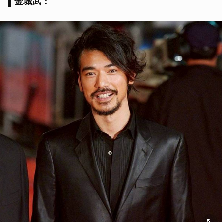
▌
金城武：