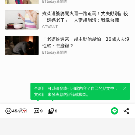
ETtoday新聞雲
煮菜遭婆婆關火還一路追罵！丈夫勸別計較
「媽媽老了」 人妻超崩潰：我像台傭
CTWANT
「老婆蛇過來」越主動他越怕 36歲人夫沒
性慾：怎麼辦？
ETtoday新聞雲
全新體驗！一鍵引用此內容，透過發布貼
可以轉發或引用此內容至自己的貼文中，
文來輕鬆表達個人立場。
來發表您的評論或觀點。
45
9
9
類別
服務條款
隱私權政策
服務聲明