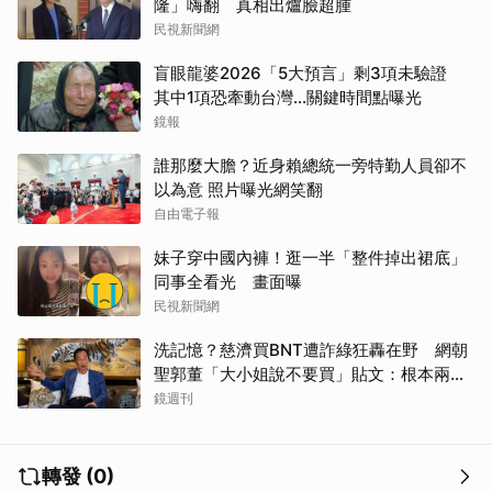
隆」嗨翻 真相出爐臉超腫
民視新聞網
盲眼龍婆2026「5大預言」剩3項未驗證
其中1項恐牽動台灣...關鍵時間點曝光
鏡報
誰那麼大膽？近身賴總統一旁特勤人員卻不
以為意 照片曝光網笑翻
自由電子報
妹子穿中國內褲！逛一半「整件掉出裙底」
同事全看光 畫面曝
民視新聞網
洗記憶？慈濟買BNT遭詐綠狂轟在野 網朝
聖郭董「大小姐說不要買」貼文：根本兩碼
事
鏡週刊
轉發 (0)