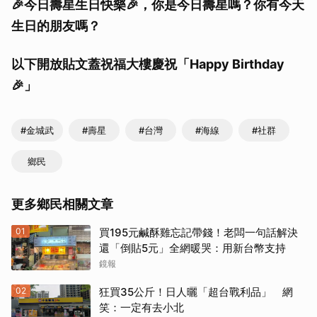
🎉今日壽星生日快樂🎉，你是今日壽星嗎？你有今天
生日的朋友嗎？
以下開放貼文蓋祝福大樓慶祝「Happy Birthday
🎉」
#金城武
#壽星
#台灣
#海線
#社群
鄉民
更多鄉民相關文章
01
買195元鹹酥雞忘記帶錢！老闆一句話解決
還「倒貼5元」全網暖哭：用新台幣支持
鏡報
02
狂買35公斤！日人曬「超台戰利品」 網
笑：一定有去小北