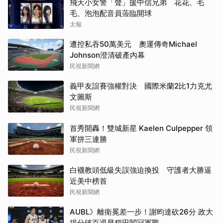
飛天小女警「聲」援中信兄弟 花花、毛
毛、泡泡配音員蒞臨開球
太報
遭控私吞50萬美元 奧運傳奇Michael
Johnson澄清破產內幕
民視新聞網
義甲友誼賽強權對決 國際米蘭2比1力克尤
文圖斯
民視新聞網
首秀開轟！雙城新星 Kaelen Culpepper 領
軍拼三連勝
民視新聞網
白襪教頭低級失誤強迫換投 守護者大勝逼
近美中榜首
民視新聞網
AUBL》離衛冕差一步！謝昀達砍26分 政大
得分破百退早稻田闖冠軍戰