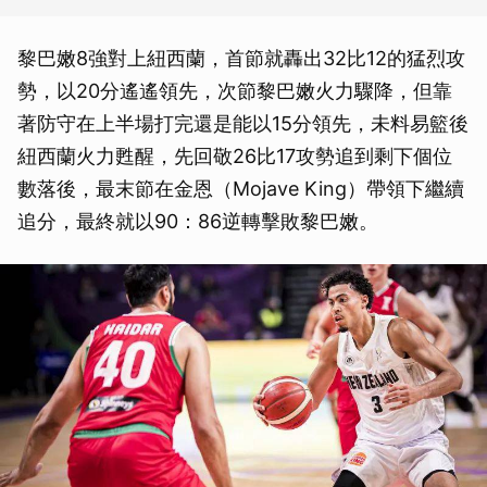
黎巴嫩8強對上紐西蘭，首節就轟出32比12的猛烈攻
勢，以20分遙遙領先，次節黎巴嫩火力驟降，但靠
著防守在上半場打完還是能以15分領先，未料易籃後
紐西蘭火力甦醒，先回敬26比17攻勢追到剩下個位
數落後，最末節在金恩（Mojave King）帶領下繼續
追分，最終就以90：86逆轉擊敗黎巴嫩。