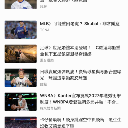
魚 親曝大聯盟卡關原因
鏡報
MLB》可能重回老虎？ Skubal：非常樂意
TSNA
足球》世紀婚禮本週登場！ C羅返鄉砸重
金包下五星飯店迎娶喬姬娜
麗台運動
日職喪屍煙彈風波！廣島球星與毒販合照曝
光 球團這舉動惹怒球迷
鏡報
WNBA》Kanter宣布挑戰2027年選秀衝擊
制度！WNBPA發聲強調多元共融「不會成
為政治棋子」
緯來體育新聞
卡仔搶劫啊！飛身跳躍空中抓飛鳥 硬生生
沒收艾德曼追平砲