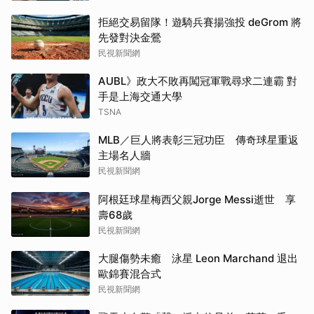
拒絕交易留隊！遊騎兵賽揚強投 deGrom 將
先發對決金鶯
民視新聞網
AUBL》政大不敗再闖冠軍戰尋求二連霸 對
手是上海交通大學
TSNA
MLB／巨人將表彰三冠功臣 傳奇球星重返
主場名人牆
民視新聞網
阿根廷球星梅西父親Jorge Messi逝世 享
壽68歲
民視新聞網
大腿傷勢未癒 泳星 Leon Marchand 退出
歐錦賽混合式
民視新聞網