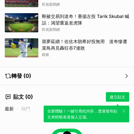
民視新聞網
剛被交易到道奇！賽揚左投 Tarik Skubal 喊
話：渴望重返老虎隊
民視新聞網
噩夢延續！佐佐木朗希好投無用 道奇慘遭
菜鳥再見轟狂吞7連敗
鏡報
轉發 (0)
貼文 (0)
建立貼文
最新
熱門
全新體驗！一鍵引用此內容，透過發布貼
文來輕鬆表達個人立場。