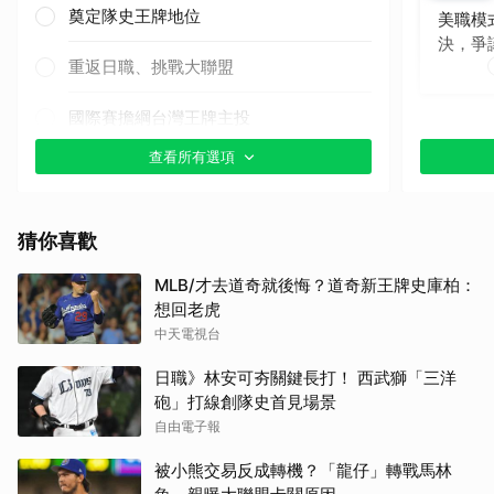
奠定隊史王牌地位
美職模
決，爭
重返日職、挑戰大聯盟
國際賽擔綱台灣王牌主投
查看所有選項
其他（歡迎貼文分享）
猜你喜歡
MLB/才去道奇就後悔？道奇新王牌史庫柏：
想回老虎
中天電視台
日職》林安可夯關鍵長打！ 西武獅「三洋
砲」打線創隊史首見場景
自由電子報
被小熊交易反成轉機？「龍仔」轉戰馬林