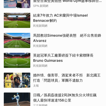
襲登台展堅實體態 World Gym盛事移師台
中開戰
SPN.新聞網
結束7年效力 AC米蘭與中場Ismael
Bennacer解約
民視新聞網
馬競教頭Simeone強硬表態 絕不出售前鋒
Alvarez
民視新聞網
英超冠軍兵工廠重磅簽下紐卡索聯隊長
Bruno Guimaraes
民視新聞網
婚外情、傷害罪、酒駕來者不拒 新北國王
打造「問題球員」軍團不遺餘力
太報
日職／孫易磊後援2局2K無失分火球狂飆
個人最快球速達156公里
三立新聞網