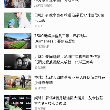
緯來體育新聞
日職》有效率也有球運 孫易磊17球速取6個
出局數
TSNA
7500萬鎊加盟兵工廠 巴西球星
Guimaraes：要創造歷史
民視新聞網
足球》豪爾赫辭世足壇巨星梅西痛失依靠
低調父親兼經紀人成就一代球王傳奇
麗台運動
棒球》彭政閔回饋基層 火星人降落苗栗打造
少棒嘉年華
麗台運動
網球》養傷4個月錯過兩大滿貫 艾卡拉茲
宣布9月拉沃盃復出
麗台運動