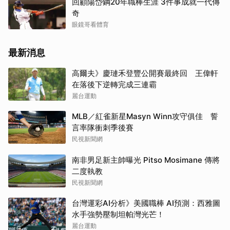
回顧陽岱鋼20年職棒生涯 3件事成就一代傳
奇
眼鏡哥看體育
最新消息
高爾夫》慶璉禾登豐公開賽最終回 王偉軒
在落後下逆轉完成三連霸
麗台運動
MLB／紅雀新星Masyn Winn攻守俱佳 誓
言率隊衝刺季後賽
民視新聞網
南非男足新主帥曝光 Pitso Mosimane 傳將
二度執教
民視新聞網
台灣運彩AI分析》美國職棒 AI預測：西雅圖
水手強勢壓制坦帕灣光芒！
麗台運動