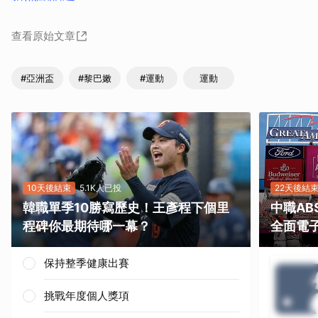
查看原始文章
#亞洲盃
#黎巴嫩
#運動
運動
10天後結束
5.1K人已投
22天後結
韓職單季10勝寫歷史！王彥程下個里
中職A
程碑你最期待哪一幕？
全面電
保持整季健康出賽
挑戰年度個人獎項