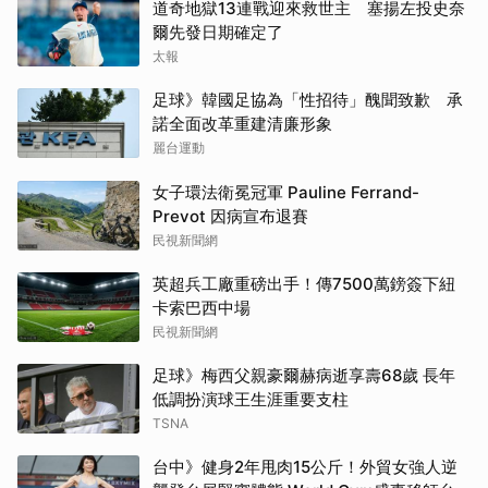
道奇地獄13連戰迎來救世主 塞揚左投史奈
爾先發日期確定了
太報
足球》韓國足協為「性招待」醜聞致歉 承
諾全面改革重建清廉形象
麗台運動
女子環法衛冕冠軍 Pauline Ferrand-
Prevot 因病宣布退賽
民視新聞網
英超兵工廠重磅出手！傳7500萬鎊簽下紐
卡索巴西中場
民視新聞網
足球》梅西父親豪爾赫病逝享壽68歲 長年
低調扮演球王生涯重要支柱
TSNA
台中》健身2年甩肉15公斤！外貿女強人逆