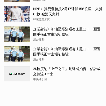
NPB》孫易磊後援2局17球飆156公里 火腿
0比6被樂天完封
緯來體育新聞
企業射箭》加油區爆滿還有主題曲！ 亞運
國手張正韋主場初體驗
麗台運動
企業射箭》加油區爆滿還有主題曲！ 亞運
國手張正韋主場初體驗
麗台運動
馬拉度納「上帝之手」足球將拍賣 估計成
交價達3.2億
中央通訊社