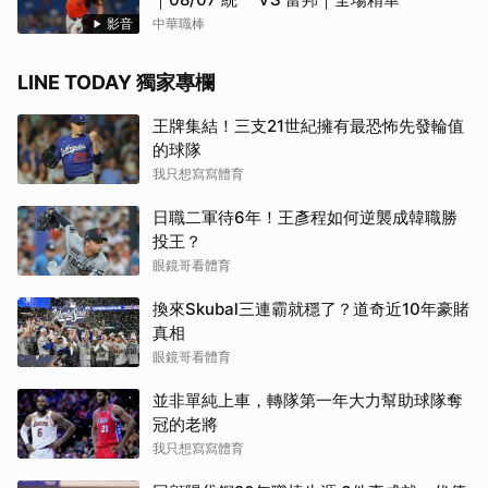
影音
中華職棒
LINE TODAY 獨家專欄
王牌集結！三支21世紀擁有最恐怖先發輪值
的球隊
我只想寫寫體育
日職二軍待6年！王彥程如何逆襲成韓職勝
投王？
眼鏡哥看體育
換來Skubal三連霸就穩了？道奇近10年豪賭
真相
眼鏡哥看體育
並非單純上車，轉隊第一年大力幫助球隊奪
冠的老將
我只想寫寫體育