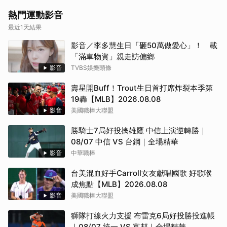
熱門運動影音
最近1天結果
影音／李多慧生日「砸50萬做愛心」！ 載
「滿車物資」親走訪偏鄉
影音
TVBS娛樂頭條
壽星開Buff！Trout生日首打席炸裂本季第
19轟【MLB】2026.08.08
影音
美國職棒大聯盟
勝騎士7局好投擒雄鷹 中信上演逆轉勝｜
08/07 中信 VS 台鋼｜全場精華
影音
中華職棒
台美混血好手Carroll女友獻唱國歌 好歌喉
成焦點【MLB】2026.08.08
影音
美國職棒大聯盟
獅隊打線火力支援 布雷克6局好投勝投進帳
｜08/07 統一 VS 富邦｜全場精華