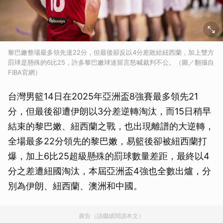
黎巴嫩整場最多領先達22分，但最後卻反以4分差敗給紐西蘭，加上雙方
罰球是懸殊的6比25，許多黎巴嫩球迷留言怒喊裁判不公。（圖／翻攝自
FIBA官網）
台灣男籃14日在2025年亞洲盃8強賽最多領先21
分，但最後卻遭伊朗以3分差逆轉淘汰，而15日稍早
結束的黎巴嫩、紐西蘭之戰，也出現離譜的大逆轉，
全場最多22分領先的黎巴嫩，易籃後卻被紐西蘭打
爆，加上6比25超級懸殊的罰球數量差距，最終以4
分之差遭紐國淘汰，本屆亞洲盃4強也全數出爐，分
別為伊朗、紐西蘭、澳洲和中國。
廣告（請繼續閱讀本文）