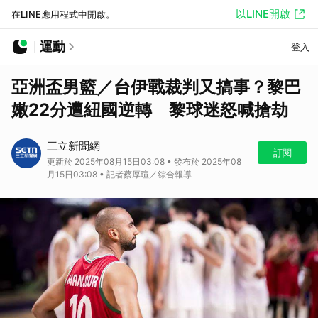
以LINE開啟
在LINE應用程式中開啟。
運動
登入
亞洲盃男籃／台伊戰裁判又搞事？黎巴
嫩22分遭紐國逆轉 黎球迷怒喊搶劫
三立新聞網
訂閱
更新於 2025年08月15日03:08 • 發布於 2025年08
月15日03:08 • 記者蔡厚瑄／綜合報導