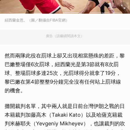
紐西蘭金恩。（圖／翻攝自FIBA官網）
廣告（請繼續閱讀本文）
然而兩隊此役在罰球上卻又出現相當懸殊的差距，黎
巴嫩整場僅6次罰球，紐西蘭光是第3節就有8次罰
球、整場罰球多達25次，光罰球得分就拿了19分，
黎巴嫩在第4節整整9分鐘完全沒有任何站上罰球線
的機會。
攤開裁判名單，其中兩人就是日前台灣伊朗之戰的日
本籍裁判加藤高木（Takaki Kato）以及哈薩克籍裁
判米赫耶夫（Yevgeniy Mikheyev），也讓裁判的吹