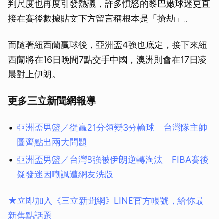
判尺度也再度引發熱議，許多憤怒的黎巴嫩球迷更直
接在賽後數據貼文下方留言稱根本是「搶劫」。
而隨著紐西蘭贏球後，亞洲盃4強也底定，接下來紐
西蘭將在16日晚間7點交手中國，澳洲則會在17日凌
晨對上伊朗。
更多三立新聞網報導
亞洲盃男籃／從贏21分領變3分輸球 台灣隊主帥
圖齊點出兩大問題
亞洲盃男籃／台灣8強被伊朗逆轉淘汰 FIBA賽後
疑發迷因嘲諷遭網友洗版
★立即加入《三立新聞網》LINE官方帳號，給你最
新焦點話題