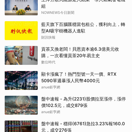
組
NOWNEWS今日新聞
藍天旗下百腦匯穩當包租公，獲利向上，轉
型AI吸宇樹機器人進駐
財訊快報
貢茶又換老闆！貝恩資本逾6.3億美元收
購，一次看懂貢茶20年易主史
數位時代
顯卡漲瘋了！熱門型號一天一價、RTX
5090單週暴漲人民幣4000元
anue鉅亨網
盤中速報 - 為升(2231)股價拉至漲停，漲停
價102.5元，成交879張
anue鉅亨網
盤中速報 - 穩得(6761)急拉3.23%報160.0
元，成交276張