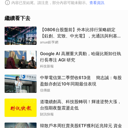
內容已至結尾。請注意，部分內容可能未顯示。
查看資訊
繼續看下去
【0806台股盤前】外本比排行策略鎖定
【鈺創、宏致、中光電】，光通訊與利基型
記憶體狂飆噴發！加權爆量大漲 1250 點放
anue鉅亨網
量突破 1.19 兆 外資大買 903 億創近期新高
Google AI 高層重大異動，哈薩比斯卸任執
行長專注 AGI 研究
科技新報
中華電信第二季營收613億 簡志誠：每股
盈餘亦創近10年同期最佳表現
信傳媒
道瓊續創高、科技股轉弱！輝達逆勢大漲，
台指期夜盤震盪走低
財訊快報
韓散戶本周狂賣美股ETF獲利近兆韓元 資金