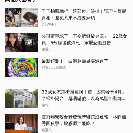
千千拍照總把「這部位」塗掉！護理人員揭
真相：避免惹來不必要麻煩
CTWANT
公司董事認了「下令把錢放金庫」 22歲女
員工5分鐘後被炸死！家屬悲慟擬告
鏡週刊
最新預測！ 白海豚颱風要減速了
ETtoday新聞雲
33歲女流落街頭被拐！遭「囚禁輪暴4月」
半裸掛陽台 鄰居嚇傻：以為萬聖節裝飾...
主謀竟與妻小同住
鏡報
盧秀燕緊咬台糖發現苯駢芘沒通報 林靜儀
秀圖反擊：脫膠原油能吃？
鏡週刊