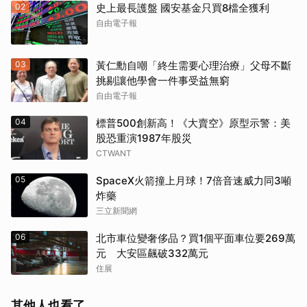
02
史上最長護盤 國安基金只買8檔全獲利
自由電子報
03
黃仁勳自嘲「終生需要心理治療」父母不斷
挑剔讓他學會一件事受益無窮
自由電子報
04
標普500創新高！《大賣空》原型示警：美
股恐重演1987年股災
CTWANT
05
SpaceX火箭撞上月球！7倍音速威力同3噸
炸藥
三立新聞網
06
北市車位變奢侈品？買1個平面車位要269萬
元 大安區飆破332萬元
住展
其他人也看了