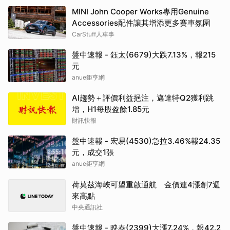
MINI John Cooper Works專用Genuine
Accessories配件讓其增添更多賽車氛圍
CarStuff人車事
盤中速報 - 鈺太(6679)大跌7.13%，報215
元
anue鉅亨網
AI趨勢＋評價利益挹注，邁達特Q2獲利跳
增，H1每股盈餘1.85元
財訊快報
盤中速報 - 宏易(4530)急拉3.46%報24.35
元，成交1張
anue鉅亨網
荷莫茲海峽可望重啟通航 金價連4漲創7週
來高點
中央通訊社
盤中速報 - 映泰(2399)大漲7.24%，報42.2