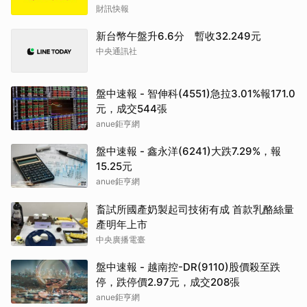
財訊快報
新台幣午盤升6.6分 暫收32.249元
中央通訊社
盤中速報 - 智伸科(4551)急拉3.01%報171.0
元，成交544張
anue鉅亨網
盤中速報 - 鑫永洋(6241)大跌7.29%，報
15.25元
anue鉅亨網
畜試所國產奶製起司技術有成 首款乳酪絲量
產明年上市
中央廣播電臺
盤中速報 - 越南控-DR(9110)股價殺至跌
停，跌停價2.97元，成交208張
anue鉅亨網