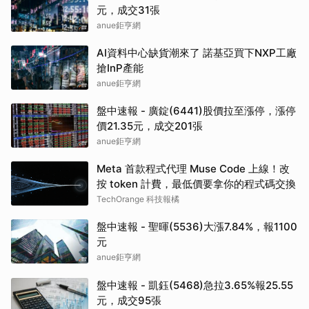
元，成交31張
anue鉅亨網
AI資料中心缺貨潮來了 諾基亞買下NXP工廠
搶InP產能
anue鉅亨網
盤中速報 - 廣錠(6441)股價拉至漲停，漲停
價21.35元，成交201張
anue鉅亨網
Meta 首款程式代理 Muse Code 上線！改
按 token 計費，最低價要拿你的程式碼交換
TechOrange 科技報橘
盤中速報 - 聖暉(5536)大漲7.84%，報1100
元
anue鉅亨網
盤中速報 - 凱鈺(5468)急拉3.65%報25.55
元，成交95張