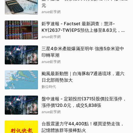
元
anue鉅亨網
鉅亨速報 - Factset 最新調查：慧洋-
KY(2637-TW)EPS預估上修至8.63元，預
估目標價為88元
anue鉅亨網
三星4奈米產能爆滿至明年 強推5奈米迎中
印轉單潮
anue鉅亨網
颱風最新動態｜白海豚8/7通過琉球，週六
日北部雨勢加大
數位時代
盤中速報 - 定穎投控(3715)股價拉至漲停，
漲停價120.0元，成交5,838張
anue鉅亨網
台股震盪力守44,400點！櫃買逆勢走強，
記憶體族群等接棒點火