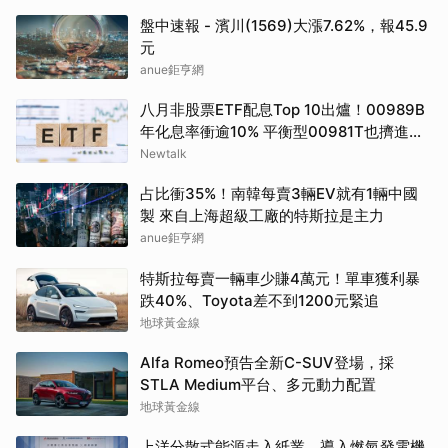
盤中速報 - 濱川(1569)大漲7.62%，報45.9
元
anue鉅亨網
八月非股票ETF配息Top 10出爐！00989B
年化息率衝逾10% 平衡型00981T也擠進前
四
Newtalk
占比衝35%！南韓每賣3輛EV就有1輛中國
製 來自上海超級工廠的特斯拉是主力
anue鉅亨網
特斯拉每賣一輛車少賺4萬元！單車獲利暴
跌40%、Toyota差不到1200元緊追
地球黃金線
Alfa Romeo預告全新C-SUV登場，採
STLA Medium平台、多元動力配置
地球黃金線
上洋分散式能源走入紙業 導入燃氣發電機