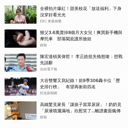
全裸拍片爆紅！甜美校花「放送福利」下身
沒穿好看光光
EBC 東森娛樂
狠父3.6萬賣掉8個月大女兒！爽買新手機與
摩托車 部落闖庇護所搶娃
鏡報
陳宏達槓黃偉哲！ 李正皓批失格怒嗆：想戰
先請辭
自由電子報
大谷雙響又寫紀錄！前9季306轟卡位「歷
史排行榜」 有望再衝前四名
民視新聞網
高鐵驚見家長「讓孩子當眾尿尿」！奶奶見
「尿液噴灑滿地」欣慰笑了…離譜畫面瘋傳
鏡報