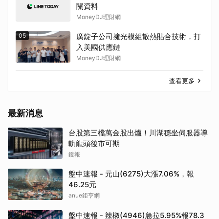
關資料
MoneyDJ理財網
05
廣錠子公司擁光模組散熱貼合技術，打
入美國供應鏈
MoneyDJ理財網
查看更多
取消
最新消息
台股第三檔萬金股出爐！川湖穩坐伺服器導
軌龍頭後市可期
鏡報
盤中速報 - 元山(6275)大漲7.06%，報
46.25元
anue鉅亨網
盤中速報 - 辣椒(4946)急拉5.95%報78.3