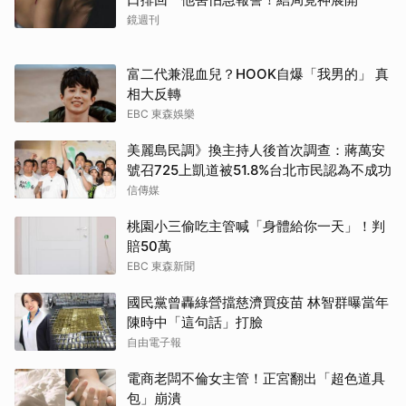
鏡週刊
富二代兼混血兒？HOOK自爆「我男的」 真
相大反轉
EBC 東森娛樂
美麗島民調》換主持人後首次調查：蔣萬安
號召725上凱道被51.8%台北市民認為不成功
信傳媒
桃園小三偷吃主管喊「身體給你一天」！判
賠50萬
EBC 東森新聞
國民黨曾轟綠營擋慈濟買疫苗 林智群曝當年
陳時中「這句話」打臉
自由電子報
電商老闆不倫女主管！正宮翻出「超色道具
包」崩潰