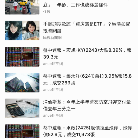
庭」 年齡、工作也成篩選條件
住展
手握頭期款該「買房還是ETF」？吳淡如揭
投資關鍵
民視新聞網
盤中速報 - 宏旭-KY(2243)大跌8.39%，報
39.3元
anue鉅亨網
盤中速報 - 鑫永洋(6241)急拉3.95%報15.8
元，成交269張
anue鉅亨網
澤倫斯基：今年上半年盟友防空飛彈交付量
僅去年三分之一
anue鉅亨網
盤中速報 - 承啟(2425)股價拉至漲停，漲停
價52.9元，成交11,973張