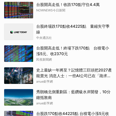
台股開高走低！收跌170點守住4.4萬
NOWNEWS今日新聞
台股終場跌170點收44225點 量縮失守季
線
中央通訊社
台股開高走低！終場下跌170點 台積電小
漲5元、收2370元
民視新聞網
史上最缺一年將至？記憶體三巨頭把2027產
能賣光 消息人士：一些AI公司已在「跪求晶
片」
anue鉅亨網
秀朗橋北側重劃區：藍鑽級水岸開發，10分
鐘抵敦南
anue鉅亨網
台股跌170點收44225點 台積電小漲5元收