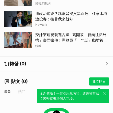
民視新聞網
遭政治霸凌？魏嘉賢揭父親命危、住家水塔
遭投毒：衝著我來就好
Newtalk
辣妹穿透視裝逛古蹟…高開衩「臀肉往裙外
擠」畫面瘋傳！導覽員「一句話」勸離被狂
讚
鏡報
轉發 (0)
貼文 (0)
建立貼文
最新
熱門
全新體驗！一鍵引用此內容，透過發布貼
文來輕鬆表達個人立場。