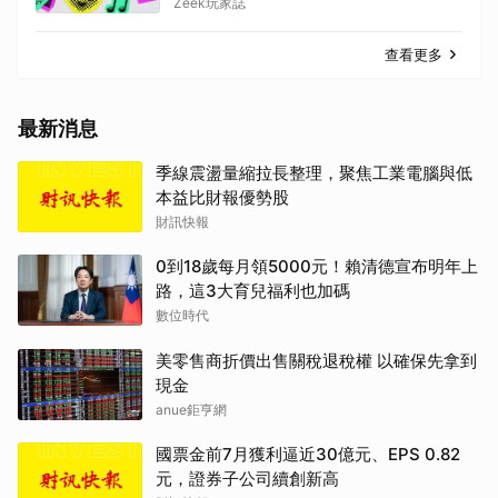
Zeek玩家誌
查看更多
最新消息
季線震盪量縮拉長整理，聚焦工業電腦與低
本益比財報優勢股
財訊快報
0到18歲每月領5000元！賴清德宣布明年上
路，這3大育兒福利也加碼
數位時代
美零售商折價出售關稅退稅權 以確保先拿到
現金
anue鉅亨網
國票金前7月獲利逼近30億元、EPS 0.82
元，證券子公司續創新高