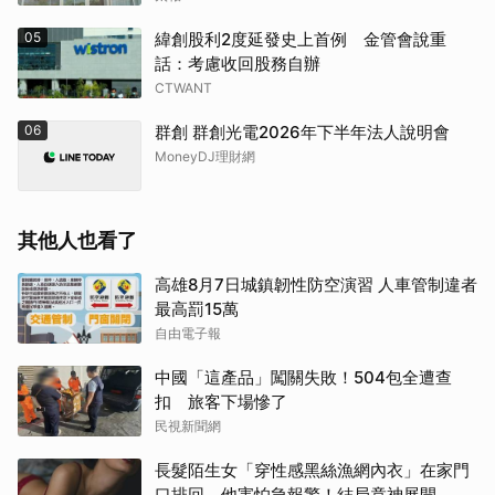
05
緯創股利2度延發史上首例 金管會說重
話：考慮收回股務自辦
CTWANT
06
群創 群創光電2026年下半年法人說明會
取消
MoneyDJ理財網
其他人也看了
高雄8月7日城鎮韌性防空演習 人車管制違者
最高罰15萬
自由電子報
中國「這產品」闖關失敗！504包全遭查
扣 旅客下場慘了
民視新聞網
長髮陌生女「穿性感黑絲漁網內衣」在家門
口排回 他害怕急報警！結局竟神展開