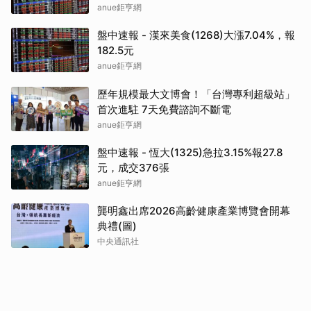
anue鉅亨網
盤中速報 - 漢來美食(1268)大漲7.04%，報
182.5元
anue鉅亨網
歷年規模最大文博會！「台灣專利超級站」
首次進駐 7天免費諮詢不斷電
anue鉅亨網
盤中速報 - 恆大(1325)急拉3.15%報27.8
元，成交376張
anue鉅亨網
龔明鑫出席2026高齡健康產業博覽會開幕
典禮(圖)
中央通訊社