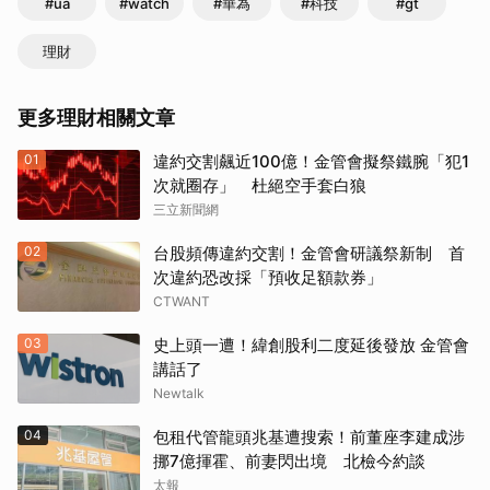
#ua
#watch
#華為
#科技
#gt
理財
更多理財相關文章
01
違約交割飆近100億！金管會擬祭鐵腕「犯1
次就圈存」 杜絕空手套白狼
三立新聞網
02
台股頻傳違約交割！金管會研議祭新制 首
次違約恐改採「預收足額款券」
CTWANT
03
史上頭一遭！緯創股利二度延後發放 金管會
講話了
Newtalk
04
包租代管龍頭兆基遭搜索！前董座李建成涉
挪7億揮霍、前妻閃出境 北檢今約談
太報