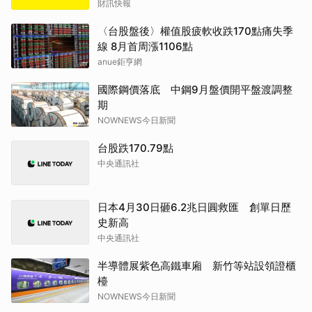
財訊快報
〈台股盤後〉權值股疲軟收跌170點痛失季
線 8月首周漲1106點
anue鉅亨網
國際鋼價落底 中鋼9月盤價開平盤渡調整
期
NOWNEWS今日新聞
台股跌170.79點
中央通訊社
日本4月30日砸6.2兆日圓救匯 創單日歷
史新高
中央通訊社
半導體展紫色高鐵車廂 新竹等站設領證櫃
檯
NOWNEWS今日新聞