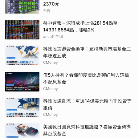
2370元
台視
盤中速報 - 深證成指上漲281.54點至
14391.6584點，漲幅2%
anue鉅亨網
科技股震盪資金換車！這檔新興市場基金三
年賺逾五成
CMoney
僅5人持有？看懂印度盧比反彈紅利與這檔
不配息基金
CMoney
科技股遇亂流！單週14億美元轉向非投資等
級債
CMoney
美國救日圓竟幫科技股護盤？看懂資金傳導
與台股基金