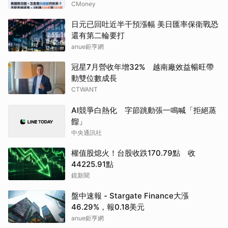
CMoney
日元已回吐近半干預漲幅 美日匯率保衛戰恐
還有第二輪要打
anue鉅亨網
冠星7月營收年增32% 越南廠效益暢旺帶
動雙位數成長
CTWANT
AI競爭白熱化 字節跳動張一鳴喊「拒絕蒸
餾」
中央通訊社
權值股熄火！台股收跌170.79點 收
44225.91點
鏡新聞
盤中速報 - Stargate Finance大漲
46.29%，報0.18美元
anue鉅亨網