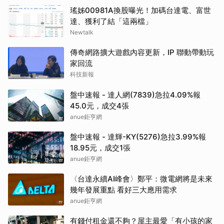
瑤姊00981A換股曝光！加碼台達電、富世
達、獲利了結「這兩檔」
Newtalk
傳奇網路擴大遊戲內容更新，IP 聯動帶動玩
家回流
科技新報
盤中速報 - 達人網(7839)急拉4.09%報
45.0元，成交4張
anue鉅亨網
盤中速報 - 達輝-KY(5276)急拉3.99%報
18.95元，成交1張
anue鉅亨網
〈台達永續AI峰會〉鄭平：微電網將是未來
幾年發展重點 看好三大應用需求
anue鉅亨網
有錢付租金還不夠？屋主最愛「有小孩的家