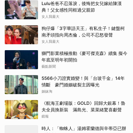
Lulu爸爸不忍落淚，後悔把女兒嫁給陳漢
典！父女感性同框過父親節
女人我最大
狗仔爆「3字華語天王」有私生子！鍵盤柯
南矛頭指向周杰倫，公司不忍怒發聲
女人我最大
獅門影業積極推動《麥可傑克森》續集 擬今
年底至明年初開拍
藝點新聞
5566小刀證實婚變！與「台玻千金」14年
情斷 豪門婚姻破裂主因曝光
姊妹淘
《航海王劇場版：GOLD》回歸大銀幕！魯
夫全員換新裝 滿島光、菜菜緒驚喜獻聲
鏡報
時人：「蜘蛛人」湯姆霍蘭德與辛蒂亞已辦