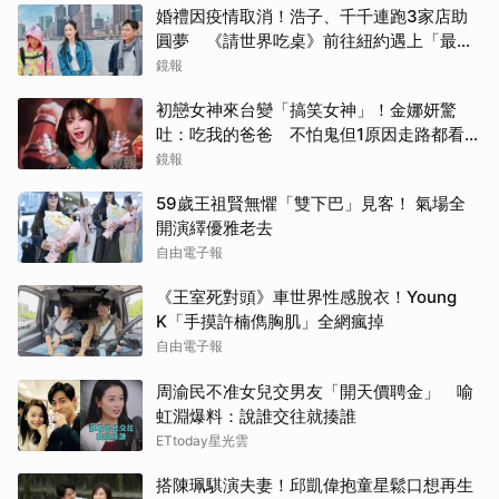
婚禮因疫情取消！浩子、千千連跑3家店助
圓夢 《請世界吃桌》前往紐約遇上「最多
限制」
鏡報
初戀女神來台變「搞笑女神」！金娜妍驚
吐：吃我的爸爸 不怕鬼但1原因走路都看地
上
鏡報
59歲王祖賢無懼「雙下巴」見客！ 氣場全
開演繹優雅老去
自由電子報
《王室死對頭》車世界性感脫衣！Young
K「手摸許楠儁胸肌」全網瘋掉
自由電子報
周渝民不准女兒交男友「開天價聘金」 喻
虹淵爆料：說誰交往就揍誰
ETtoday星光雲
搭陳珮騏演夫妻！邱凱偉抱童星鬆口想再生