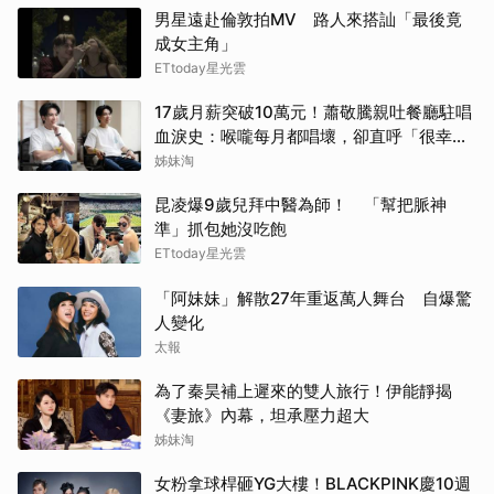
男星遠赴倫敦拍MV 路人來搭訕「最後竟
成女主角」
ETtoday星光雲
17歲月薪突破10萬元！蕭敬騰親吐餐廳駐唱
血淚史：喉嚨每月都唱壞，卻直呼「很幸
福」
姊妹淘
昆凌爆9歲兒拜中醫為師！ 「幫把脈神
準」抓包她沒吃飽
ETtoday星光雲
「阿妹妹」解散27年重返萬人舞台 自爆驚
人變化
太報
為了秦昊補上遲來的雙人旅行！伊能靜揭
《妻旅》內幕，坦承壓力超大
姊妹淘
女粉拿球桿砸YG大樓！BLACKPINK慶10週