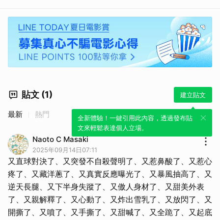
貼文 (1)
建立貼文
最新
熱門
全新體驗！一鍵引用此內容，透過發布貼
文來輕鬆表達個人立場。
Naoto C Masaki
2025年09月14日07:11
又直球對決了、又突發不自殺聲明了、又惹鼻酸了、又惹心
疼了、又藏洋蔥了、又真實反應曝光了、又暴風抽高了、又
逆天長腿、又下半身失蹤了、又傲人身材了、又甜美外表
了、又親解釋了、又心動了、又炸出雪乳了、又放閃了、又
開撕了、又噴了、又手撕了、又甜喊了、又全跪了、又起底