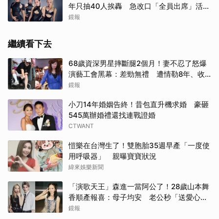
年只抽40人挨轟 急改口「全員出席」活動
場地曝光了
鏡報
繼續看下去
68歲資深男星摔斷腿2個月！妻不忍了怒爆
演藝工會黑幕：差勁無禮 遭情勒8年、收
二手探病禮
鏡報
小刀14年婚姻告終！昔包直升機求婚 豪砸
545萬辦婚禮還找連戰證婚
CTWANT
愷樂在台灣生了！雙胞胎35週早產「一度使
用呼吸器」 親曝寶寶狀況
緯來娛樂新聞
「演歌天王」森進一當阿公了！28歲山本舞
香順產報喜：母子均安 老公秒「送愛心」
閃炸
鏡報