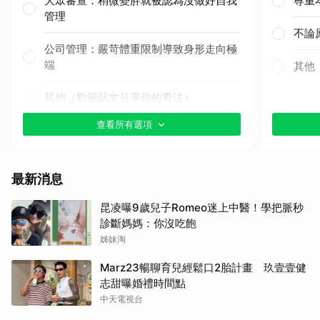
大眾審查：稍微變胖就被認為沒做好自我
尊重
管理
不論
公司管理：嚴苛體重限制導致身形走向極
端
其他
其他（歡迎貼文分享你的看法）
查看所有選項
最新消息
昆凌曝9歲兒子Romeo迷上中醫！學把脈秒
診斷媽媽：你沒吃飽
姊妹淘
Marz23暢聊育兒經鬆口2胎計畫 玖壹壹健
志甜曝婚禮時間點
中天電視台