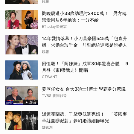
她是文盲我也喜歡！
鏡報
劉曉慶遭小38歲助理討2400萬！ 男方稱
戀愛同居6年她嗆：一分不給
ETtoday星光雲
14年愛情落幕！小刀昔豪砸545萬「包直升
機」求婚台玻千金 前副總統連戰是證婚人
鏡報
回憶殺！「阿妹妹」成軍30年驚喜合體 9
月登《東!帶我走》開唱
CTWANT
姜厚任女友 台大3碩士1博士 學霸身分惹議
TVBS 新聞影音
影音
湯姆霍蘭德、千黛亞低調完婚！ 「英國奢
華莊園辦派對」夢幻婚禮細節曝光
姊妹淘