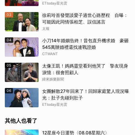
ETtoday星光雲
03
徐莉玲首發聲談愛子過世心路歷程 自曝：
可能因此同情張柏芝、誤信謠言
太報
04
小刀14年婚姻告終！昔包直升機求婚 豪砸
545萬辦婚禮還找連戰證婚
CTWANT
05
太像王凱！媽媽靈堂看到他哭了 摯友現身
淚憶：很會照顧人
緯來娛樂新聞
06
女團解散27年回來了！回歸家庭驚人現況曝
光：肚子先碰到肚子
ETtoday星光雲
其他人也看了
12星座今日運勢〈08.08星期六〉