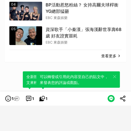
04
BP活動惹怒粉絲？ 女持高爾夫球桿衝
YG總部猛砸
EBC 東森娛樂
05
資深歌手「小秦漢」張海漢辭世享壽68
歲 好友證實噩耗
EBC 東森娛樂
查看更多
全新體驗！一鍵引用此內容，透過發布貼
可以轉發或引用此內容至自己的貼文中，
文來輕鬆表達個人立場。
來發表您的評論或觀點。
1
1
1
類別
服務條款
隱私權政策
服務聲明
© LINE Plus Corporation