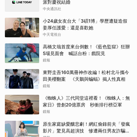
派對慶祝結婚
中央通訊社
小24歲女友台大「3碩1博」學歷遭疑造假
姜厚任護愛：還是喜歡她
中天電視台
高橋文哉首度來台倒數！《藍色監獄》狂辦
5場見面會 喊話台粉：戲院見
鏡報
東野圭吾160萬冊神作改編！松村北斗攜今
田美櫻翻案 《天鵝與蝙蝠》揭人性真相
鏡報
《蜘蛛人》三代同堂這裡看！《蜘蛛人：無
家日》曾創20億票房 秒衝排行榜亞軍
鏡報
原生家庭缺愛釀悲劇！網紅偷錄前夫「發瘋
影片」驚見高超演技 慘遭兩任男友詐騙