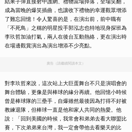
結果子彈直接射中護網、禮物當場掉落，全場笑翻，
成為當晚的爆笑插曲，也讓收下禮物的幸運觀眾增添
了難忘回憶！令人驚喜的是，在演出前，前中職有
「不死鳥」之稱的明星投手郭泓志也特地現身探班為
李玖哲加油打氣，兩人在後台互動熱絡，更在演出時
在場邊觀賞演出為演出增添不少亮點。
廣告（請繼續閱讀本文）
對李玖哲來說，這次站上大巨蛋舞台不只是演唱會的
舞台體驗，更像是與棒球的緣分再續。他回憶小時候
曾是棒球隊的三壘手，自爆雖然最後因為打得不好被
教練退隊，但棒球一直是他和家人共同的熱愛。他
說：「回到美國的時候，我常會和弟弟去看大聯盟比
賽，下次弟弟來台灣，我一定會帶他去看樂天的比