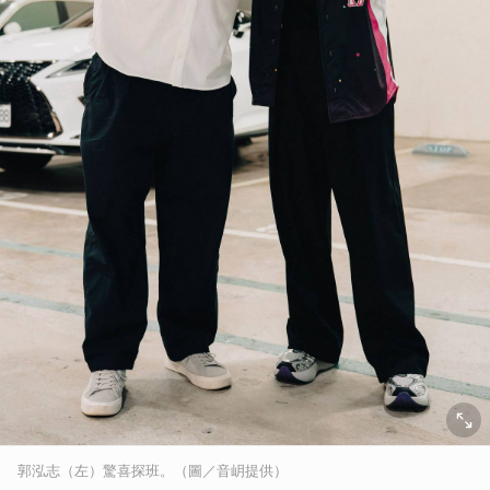
郭泓志（左）驚喜探班。（圖／音岄提供）