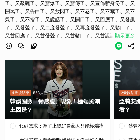
了、又敲碗了、又驚爆了、又驚傳了、又宣佈新身份了、又
開罵了、又告白了、又放閃了、又不忍了、又不藏了、又不
躲了、又不捨了、又說話了、又開口了、又回應了、又發飆
了、又發聲了、又二度發聲了、又再度發聲了、又鬆口了、
又首回應了、又首發聲了、又首鬆口了、又首說話了、又出
顯示更多
手了、又出事了、又曝光了、又全跪了、又全認了、又全怒
了、又全說了、又全暈了、又心疼了 、又崩潰了、又淚揭
了、又驚呆了、又親揭了、又怒揭了、又超狂了、又自爆
取消
了、又嚇傻了、又嚇呆了、又傻眼了、又淚訴了、又淚崩
了、又淚吐了、又淚灑了、又看哭了、又掉淚了、又暴動
了、又震怒了、又怒飆了、又震驚了、又震撼了、又嗨翻
了、又反擊了、又道真相了、又炸鍋了、又抖出了、又氣炸
4天後結束
553人已投
2天後結束
了、又吐了、又高EQ回應了、又證實了、又回答了、又澄
韓娛圈掀「骨感瘦」現象！極端風潮
亞莉安
清了、又歪摟了、又開轟了、「震撼彈！小時候驚爆不讀
主因是？
看？
書，長大無預警當記者！」
鏡頭需求：為了上鏡好看藝人只能極端瘦
儘管