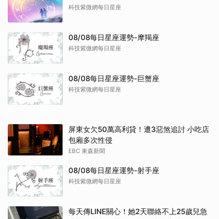
科技紫微網每日星座
08/08每日星座運勢-摩羯座
科技紫微網每日星座
08/08每日星座運勢-巨蟹座
科技紫微網每日星座
屏東女欠50萬高利貸！遭3惡煞追討 小吃店
包廂多次性侵
EBC 東森新聞
08/08每日星座運勢-射手座
科技紫微網每日星座
每天傳LINE關心！她2天聯絡不上25歲兒急