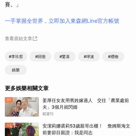
賽。」
一手掌握全世界，立即加入東森網Line官方帳號
查看原始文章
#李玖哲
#回憶
#驚喜
#球迷
#禮物
娛樂
更多娛樂相關文章
01
姜厚任女友用舊姓嫁過人 交往「農業處前
夫」3個月就閃婚
鏡週刊
02
安潔莉娜裘莉53歲親哥出櫃！ 詹姆斯海文
前妻節目親證：我是同志