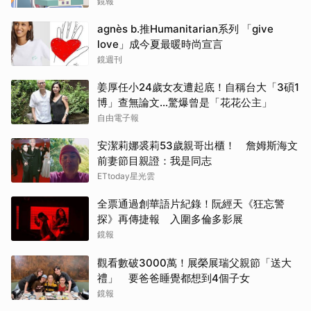
2000多萬
鏡報
agnès b.推Humanitarian系列 「give
love」成今夏最暖時尚宣言
鏡週刊
姜厚任小24歲女友遭起底！自稱台大「3碩1
博」查無論文…驚爆曾是「花花公主」
自由電子報
安潔莉娜裘莉53歲親哥出櫃！ 詹姆斯海文
前妻節目親證：我是同志
ETtoday星光雲
全票通過創華語片紀錄！阮經天《狂忘警
探》再傳捷報 入圍多倫多影展
鏡報
觀看數破3000萬！展榮展瑞父親節「送大
禮」 要爸爸睡覺都想到4個子女
鏡報