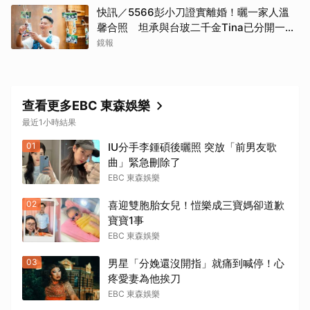
快訊／5566彭小刀證實離婚！曬一家人溫
馨合照 坦承與台玻二千金Tina已分開一段
時間
鏡報
查看更多EBC 東森娛樂
最近1小時結果
01
IU分手李鍾碩後曬照 突放「前男友歌
曲」緊急刪除了
EBC 東森娛樂
02
喜迎雙胞胎女兒！愷樂成三寶媽卻道歉
寶寶1事
EBC 東森娛樂
03
男星「分娩還沒開指」就痛到喊停！心
疼愛妻為他挨刀
EBC 東森娛樂