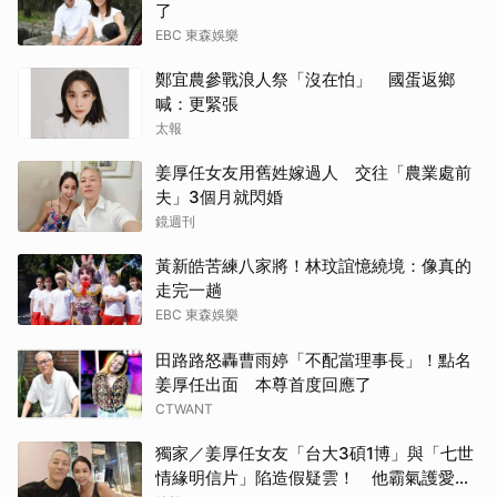
了
EBC 東森娛樂
鄭宜農參戰浪人祭「沒在怕」 國蛋返鄉
喊：更緊張
太報
姜厚任女友用舊姓嫁過人 交往「農業處前
夫」3個月就閃婚
鏡週刊
黃新皓苦練八家將！林玟誼憶繞境：像真的
走完一趟
EBC 東森娛樂
田路路怒轟曹雨婷「不配當理事長」！點名
姜厚任出面 本尊首度回應了
CTWANT
獨家／姜厚任女友「台大3碩1博」與「七世
情緣明信片」陷造假疑雲！ 他霸氣護愛：