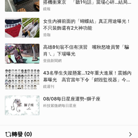
搭機衝東京 「聽1句話」當場心碎...結局看
哭網
鏡報
女生內褲前面的「蝴蝶結」真正用途曝光！
不只裝飾還有2大神功能
造咖
高雄8旬翁不信有演習 嘴秋怒嗆員警「騙
肖ㄟ」下場曝光
壹蘋新聞網
43名學生失蹤懸案...12年重大進展！震撼內
幕曝光 高官當年下令「銷毀監視器」今遭
逮
鏡週刊
08/08每日星座運勢-獅子座
科技紫微網每日星座
轉發 (0)