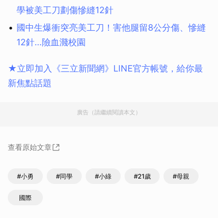
學被美工刀劃傷慘縫12針
國中生爆衝突亮美工刀！害他腿留8公分傷、慘縫
12針…險血濺校園
★立即加入《三立新聞網》LINE官方帳號，給你最
新焦點話題
廣告（請繼續閱讀本文）
查看原始文章
#小勇
#同學
#小綠
#21歲
#母親
國際