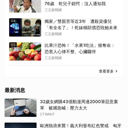
76歲 乾兒子錯愕：沒人通知我
三立新聞網
04
獨家／雙親苦等近3年 遭殺資優兒
「有全名了」！乾妹稱賠償恐毀她未來
三立新聞網
05
比果汁恐怖！「水果1吃法」狠奪命：
恐害人心律不整、心臟驟停
三立新聞網
查看更多
最新消息
32歲女網購43億動漫周邊2000筆惡意棄
單 被捕急喊：壓力太大
CTWANT
歐洲熱浪來襲！義大利發布紅色警戒 匈牙