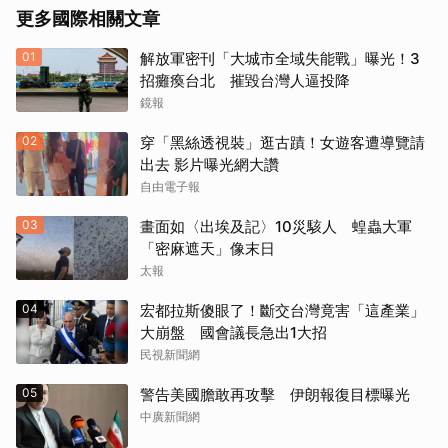
更多國際相關文章
01
解放軍密刊「大城市全域失能戰」曝光！3
招癱瘓台北 摧毀台灣人逼投降
鏡報
02
穿「黑絲透視裝」逛古蹟！女遊客遭導覽請
出去 影片曝光網大讚
自由電子報
03
畫面如〈出埃及記〉10災駭人 蝗蟲大軍
「密麻遮天」像末日
太報
04
宏都拉斯傻眼了！斷交台灣竟害「這產業」
大崩盤 國會議長急出1大招
民視新聞網
05
警告美國膽敢再攻擊 伊朗報復目標曝光
中廣新聞網