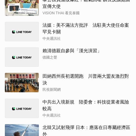
宣傳大使
VISION THAI 看見泰國
法媒：美不滿法方批評 法駐美大使任命案
罕見卡關
中央通訊社
賴清德親自參與「漢光演習」
德國之聲
田納西州長初選開跑 川普兩大盟友激烈對
決
民視新聞網
中共出入境新規 陸委會：科技從業者風險
較高
中央通訊社
北韓又試射飛彈 日本：應落在日專屬經濟區
外