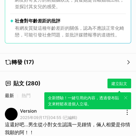
並探討其女兒的感受。
社會對年齡差距的批評
有網友質疑這種年齡差距的關係，認為不應該正常化畸
戀，可能引發社會問題，並批評媒體報導的道德性。
轉發 (17)
貼文 (280)
建立貼文
最新
熱門
全新體驗！一鍵引用此內容，透過發布貼
文來輕鬆表達個人立場。
Version
2025年09月17日04:55 (已編輯)
這還好吧…男生從小對女生認識一見鍾情，倆人相愛是你情
我願的阿！！