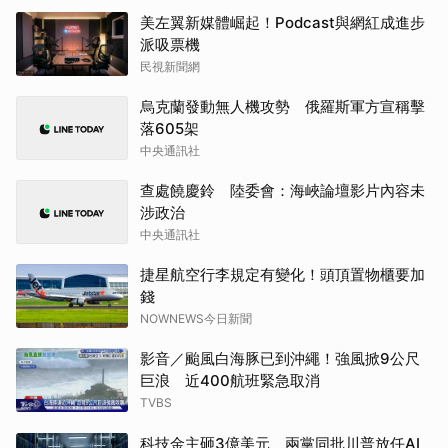
美左翼新媒體崛起！Podcast與網紅成進步
派吸票機
民視新聞網
烏克蘭發動無人機攻勢 俄羅斯軍方宣稱擊
落605架
中央通訊社
查處饒慶鈴 陸委會：海峽論壇影片內容未
涉政治
中央通訊社
捷星航空行李規定有變化！頭頂置物櫃要加
錢
NOWNEWS今日新聞
影音／颱風白海豚已到沖繩！強風掀9公尺
巨浪 近400航班緊急取消
TVBS
科技金主砸3億美元 兩黨同批川普放任AI