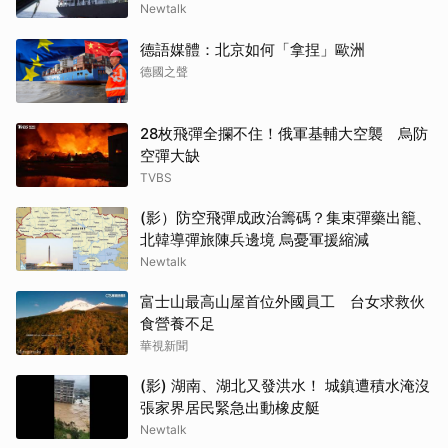
Newtalk
德語媒體：北京如何「拿捏」歐洲
德國之聲
28枚飛彈全攔不住！俄軍基輔大空襲 烏防
空彈大缺
TVBS
(影）防空飛彈成政治籌碼？集束彈藥出籠、
北韓導彈旅陳兵邊境 烏憂軍援縮減
Newtalk
富士山最高山屋首位外國員工 台女求救伙
食營養不足
華視新聞
(影) 湖南、湖北又發洪水！ 城鎮遭積水淹沒
張家界居民緊急出動橡皮艇
Newtalk