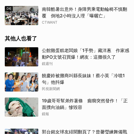
06
南韓酷暑出意外！身障男乘電動輪椅不慎翻
覆 倒地2小時沒人理「曝曬亡」
CTWANT
其他人也看了
公館雞蛋糕老闆娘「1手勢」藏洋蔥 作家感
動PO文號召買爆！網友：這攤很久了
鏡週刊
饒慶鈴被攤商叫縣長妹妹！蔡小英「冷噴1
句」他抖爆
民視新聞網
19歲哥哥幫弟炸薯條 癲癇突然發作！「正
面撲向油鍋」慘毀容
鏡報
郭台銘女球友緋聞翻頁了？曾馨瑩練舞備戰