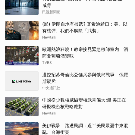
威脅
民視新聞網
(影) 伊朗自承有核武? 瓦希迪鬆口：美、以
有核彈、我們不解除「武裝」
Newtalk
歐洲熱浪狂燒！教宗接見緊急移師室內 酒
商憂葡萄酒變味
TVBS
遭控招募哥倫比亞傭兵參與俄烏戰爭 俄羅
斯駁斥
中央通訊社
中國從少數核威懾變核武常備大國! 美正在
研擬機密核戰略應對
Newtalk
美伊戰爭 路透民調：過半美民眾憂中東混
亂、台海衝突