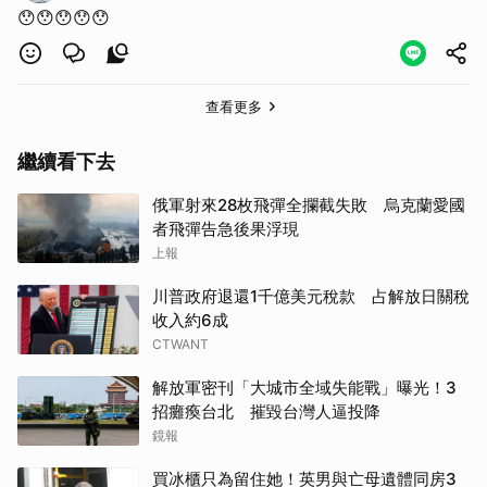
😯😯😯😯😯
查看更多
繼續看下去
俄軍射來28枚飛彈全攔截失敗 烏克蘭愛國
者飛彈告急後果浮現
上報
川普政府退還1千億美元稅款 占解放日關稅
收入約6成
CTWANT
解放軍密刊「大城市全域失能戰」曝光！3
招癱瘓台北 摧毀台灣人逼投降
鏡報
買冰櫃只為留住她！英男與亡母遺體同房3