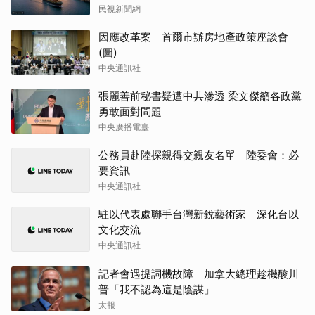
民視新聞網
因應改革案 首爾市辦房地產政策座談會
(圖)
中央通訊社
張麗善前秘書疑遭中共滲透 梁文傑籲各政黨
勇敢面對問題
中央廣播電臺
公務員赴陸探親得交親友名單 陸委會：必
要資訊
中央通訊社
駐以代表處聯手台灣新銳藝術家 深化台以
文化交流
中央通訊社
記者會遇提詞機故障 加拿大總理趁機酸川
普「我不認為這是陰謀」
太報