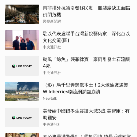
南非排外抗議引發移民潮 服裝廠缺工面臨
倒閉危機
民視新聞網
駐以代表處聯手台灣新銳藝術家 深化台以
文化交流(圖)
中央通訊社
颱風「鯨魚」襲菲律賓 豪雨引發土石流釀
4死
中央通訊社
（影）烏千里奔襲俄本土！2大煉油廠遇襲
Wildberries物流網瀕臨崩潰
Newtalk
美發給中國留學生簽證大減3成 美智庫：有
助國安
中央通訊社
泰公務員濃妝爆紅！霸氣回嗆 鎮長反讓她當