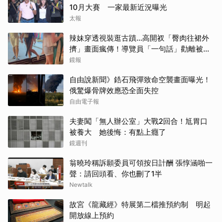
10月大賽 一家最新近況曝光
太報
辣妹穿透視裝逛古蹟…高開衩「臀肉往裙外
擠」畫面瘋傳！導覽員「一句話」勸離被狂
讚
鏡報
自由說新聞》鋯石飛彈致命空襲畫面曝光！
俄驚爆骨牌效應恐全面失控
自由電子報
夫妻闖「無人辦公室」大戰2回合！尪胃口
被養大 她後悔：有點上癮了
鏡週刊
翁曉玲稱訴願委員可領按日計酬 張惇涵啪一
聲：請回頭看、你也刪了1半
Newtalk
故宮《龍藏經》特展第二檔推預約制 明起
開放線上預約