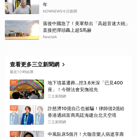
年
NOWNEWS今日新聞
落後中國急了！美軍祭出「高超音速大砲」
直接把彈頭轟上超5馬赫
Newtalk
查看更多三立新聞網
最近1小時結果
01
地下墳墓遷葬…挖3.6米深「已見400
座」！今辦法會安撫祖先
三立新聞網
02
詐慈濟10億自己也被騙！律師借2億給
香港通緝富商馬廷海建台北天空塔
三立新聞網
03
中風臥床5個月！大咖音樂人病逝享壽