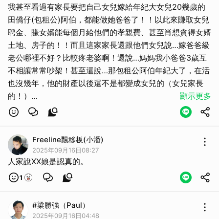
我甚至看過有家長要把自己女兒嫁給年紀大女兒20幾歲的
田僑仔(包租公)阿伯，都能做她爸爸了！！以此來賺取女兒
聘金、賺女婿能每個月給他們的孝親費、甚至肖想貪得女婿
土地、房子的！！而且這家家長還跟他們女兒說…嫁爸爸級
老公哪裡不好？比較疼老婆啊！還說…媽媽我小爸爸3歲互
不相讓常常吵架！甚至還說…那包租公阿伯年紀大了，在活
也沒幾年，他的財產以後還不是都變成女兒的（女兒家長
的！）
顯示更多
養女兒長大賣錢的概念！！把人當成豬，養豬長大送去屠宰
取消
場賣錢，非常邪惡…👹👹👹 這家的女兒有這種爸媽真的蠻
可憐的…命運被禽獸父母操作！！父母還常PUA情勒她…我
Freeline飄移板(小潘)
都是為女兒你好，子女乖乖聽父母的話、孝順父母天經地義
2025年09月16日08:27
啊，不然子女會下地獄喔！女兒你不會想下地獄吧！？
人家說XX娘是認真的。
很噁心變態的家庭、家長！！這媽媽很像鄉下來的貪錢販賣
1
人口的愚婦！！應該是她會下地獄！！🙄🙄🙄
#梁勝強（Paul）
2025年09月16日04:48