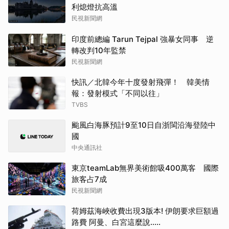
利熄燈抗高溫
民視新聞網
印度前總編 Tarun Tejpal 強暴女同事 逆
轉改判10年監禁
民視新聞網
快訊／北韓今年十度發射飛彈！ 韓美情
報：發射模式「不同以往」
TVBS
颱風白海豚預計9至10日自浙閩沿海登陸中
國
中央通訊社
東京teamLab無界美術館吸400萬客 國際
旅客占7成
民視新聞網
荷姆茲海峽收費出現3版本! 伊朗要求巨額過
路費 阿曼、白宮這麼說.....