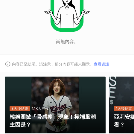
尚無內容。
內容已至結尾。請注意，部分內容可能未顯示。
查看資訊
3天後結束
1.1K人已投
1天後結束
韓娛圈掀「骨感瘦」現象！極端風潮
亞莉安
主因是？
看？