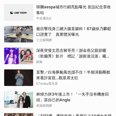
韓團aespa城市行銷亮點曝光 首設紀念章收
集站
中央通訊社
被目擊現身三總大腸直腸科！67歲徐乃麟鬆
口證實了 真實體況曝光
三立新聞網
深夜突發文思念豬哥亮！謝金燕父親節曬
《歌廳秀》影片 標記「謝新達活派」藏洋
蔥
鏡報
直擊／白海豚颱風也擋不住！半個演藝圈都
來看許富凱...觀眾席太狂
ETtoday星光雲
林煒力拼3年後上市！「一失手沒有機會回
頭」當自己的Angle
壹蘋新聞網
「3碩1博」遭疑造假！姜厚任小24歲女友發