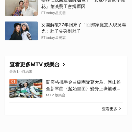
花」創演藝工會揭原因
ETtoday星光雲
女團解散27年回來了！回歸家庭驚人現況曝
光：肚子先碰到肚子
ETtoday星光雲
查看更多MTV 娛樂台
最近1小時結果
01
閻奕格攜手金曲級團隊葛大為、陶山推
全新單曲〈起始畫面〉變身上班族破關
冒險
MTV 娛樂台
查看更多