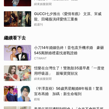
緯來娛樂新聞
GUCCI七夕推出《愛情有戲》 文淇、宋威
龍、田曦薇演繹愛情三重奏
鏡週刊
繼續看下去
小刀14年婚姻告終！昔包直升機求婚 豪砸
545萬辦婚禮還找連戰證婚
CTWANT
愷樂在台灣生了！雙胞胎35週早產「一度使
用呼吸器」 親曝寶寶狀況
緯來娛樂新聞
《半澤直樹》56歲男星離婚8年報喜！驚喜
宣布再婚 加碼：新生命報到
鏡報
姜厚任親回遭騙財騙色！「女友不會辣手摧