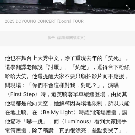
2025 DOYOUNG CONCERT [Doors] TOUR
廣告（請繼續閱讀本文）
他也在舞台上大秀中文，除了重現去年的「笑死」，
還學翻譯老師說「討厭」、「約定」，逗得台下粉絲
哈哈大笑。他還提醒大家不要只顧拍影片而不應援，
問現場：「你們不會這樣對我，對吧？」。演唱
〈First Step〉時，道英騎著單車緩緩登場，由於其
他場都是飛向天空，她解釋因為場地限制，所以只能
在地上騎。在〈Be My Light〉時聽到滿場應援，讓
他驚呼「嚇一跳」，而〈Luminous〉看到大家開手
電筒應援，除了稱讚「真的很漂亮，差點要哭了」，