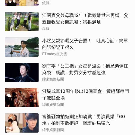
鏡報
江國賓父兼母職12年！歡歡離世未再婚 父
親節收愛女簡訊喊：我很滿足
鏡報
小煜父親節曬父子合照！ 吐真心話：簡單
的話卻記了很久
ETtoday星光雲
劉宇寧「公主抱」女星超溫柔！抱兄弟像扛
麻袋 網讚：對男女分寸感超強
緯來娛樂新聞
淺堤成軍10周年祭出12個盲盒 黃鐙輝串門
子驚豔全場
緯來娛樂新聞
富婆砸錢拍短劇狂加吻戲！男演員爆「60
場」拍到不敢拒絕 離譜結局曝光
緯來娛樂新聞