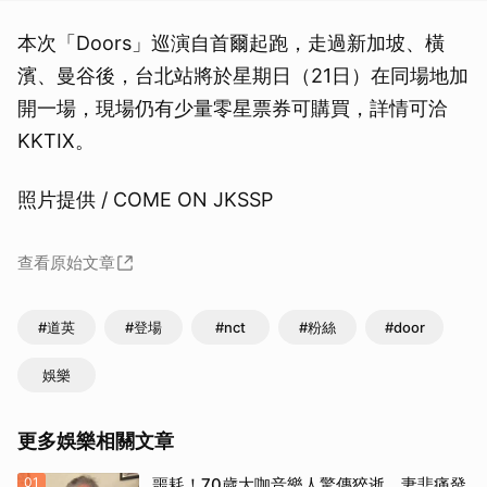
本次「Doors」巡演自首爾起跑，走過新加坡、橫
濱、曼谷後，台北站將於星期日（21日）在同場地加
開一場，現場仍有少量零星票券可購買，詳情可洽
KKTIX。
照片提供 / COME ON JKSSP
查看原始文章
#道英
#登場
#nct
#粉絲
#door
娛樂
更多娛樂相關文章
01
噩耗！70歲大咖音樂人驚傳猝逝 妻悲痛發