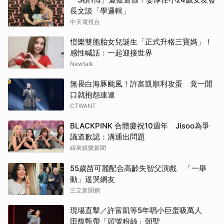
長文談「學邏輯」
中天電視台
愷樂雙胞胎女兒誕生「正式升格三寶媽」！
感性喊話：一起迎接世界
Newtalk
無畏白海豚颱風！許富凱順利攻蛋 竟一開
口就抱怨連連
CTWANT
BLACKPINK 合體慶祝10週年 Jisoo為爭
議道歉認：溝通出問題
緯來娛樂新聞
55歲苗可麗配合高齡失智父演戲 「一舉
動」逼哭網友
三立新聞網
現場直擊／許富凱等5年唱小巨蛋吸萬人
田馥甄帶「頭號粉絲」朝聖