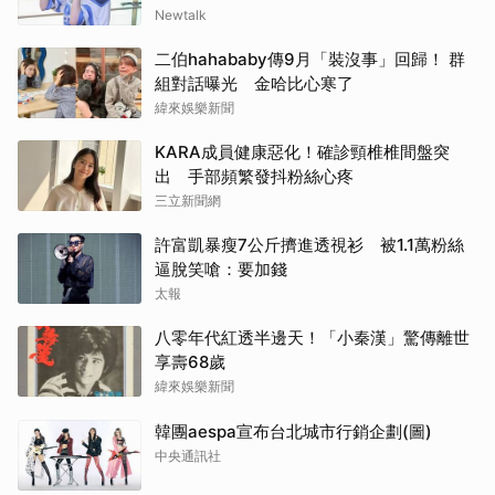
Newtalk
二伯hahababy傳9月「裝沒事」回歸！ 群
組對話曝光 金哈比心寒了
緯來娛樂新聞
KARA成員健康惡化！確診頸椎椎間盤突
出 手部頻繁發抖粉絲心疼
三立新聞網
許富凱暴瘦7公斤擠進透視衫 被1.1萬粉絲
逼脫笑嗆：要加錢
太報
八零年代紅透半邊天！「小秦漢」驚傳離世
享壽68歲
緯來娛樂新聞
韓團aespa宣布台北城市行銷企劃(圖)
中央通訊社