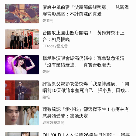
廖峻中風前妻「父親節餵飯照顧」 兒曬溫
馨背影感慨：不計前嫌的真愛
鏡週刊
台團攻上圓山飯店開唱！ 黃鐙輝突衝上
台：相見恨晚
ETtoday星光雲
楊丞琳演唱會爆滿仍躺槍！寬魚緊急澄清
「沒有業績衰退」 真實營收曝光
鏡報
許富凱父親節攻蛋突爆「我是神經病」！開
唱前10天做這事整死自己 張小燕、田馥甄
不畏「白海豚」朝聖
鏡報
蕭敬騰認「愛小孩」卻選擇不生！心疼林有
慧身體受苦：讓她決定
緯來娛樂新聞
OH YA DJ 木木迎接26歲生日許願：「我要