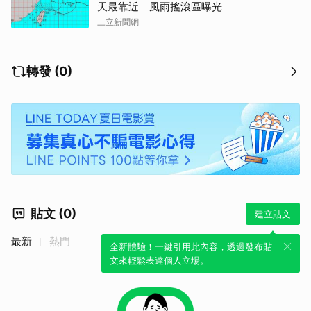
天最靠近 風雨搖滾區曝光
三立新聞網
轉發 (0)
貼文 (0)
建立貼文
最新
熱門
全新體驗！一鍵引用此內容，透過發布貼
取消
文來輕鬆表達個人立場。