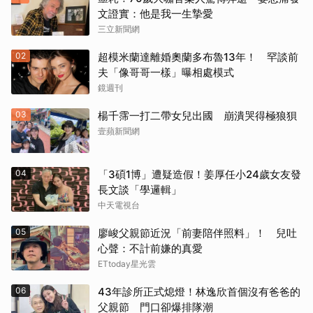
文證實：他是我一生摯愛
三立新聞網
02
超模米蘭達離婚奧蘭多布魯13年！ 罕談前
夫「像哥哥一樣」曝相處模式
鏡週刊
03
楊千霈一打二帶女兒出國 崩潰哭得極狼狽
壹蘋新聞網
04
「3碩1博」遭疑造假！姜厚任小24歲女友發
長文談「學邏輯」
中天電視台
05
廖峻父親節近況「前妻陪伴照料」！ 兒吐
心聲：不計前嫌的真愛
ETtoday星光雲
06
43年診所正式熄燈！林逸欣首個沒有爸爸的
父親節 門口卻爆排隊潮