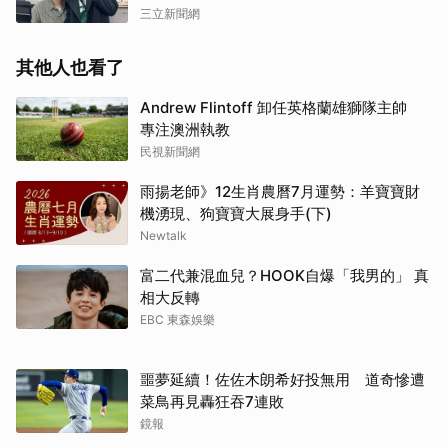
三立新聞網
其他人也看了
Andrew Flintoff 卸任英格蘭雄獅隊主帥
專注澳洲執教
民視新聞網
雨揚老師》12生肖農曆7月運勢：羊寶寶財
機湧現、狗寶寶大展身手(下)
Newtalk
富二代兼混血兒？HOOK自爆「我男的」 真
相大反轉
EBC 東森娛樂
噩夢延續！佐佐木朗希好投無用 道奇慘遭
菜鳥再見轟狂吞7連敗
鏡報