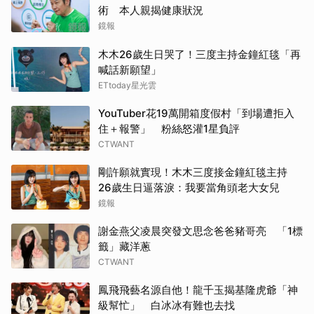
術 本人親揭健康狀況
鏡報
木木26歲生日哭了！三度主持金鐘紅毯「再
喊話新願望」
ETtoday星光雲
YouTuber花19萬開箱度假村「到場遭拒入
住＋報警」 粉絲怒灌1星負評
CTWANT
剛許願就實現！木木三度接金鐘紅毯主持
26歲生日逼落淚：我要當角頭老大女兒
鏡報
謝金燕父凌晨突發文思念爸爸豬哥亮 「1標
籤」藏洋蔥
CTWANT
鳳飛飛藝名源自他！龍千玉揭基隆虎爺「神
級幫忙」 白冰冰有難也去找