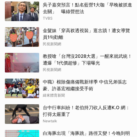
吳子嘉突預言！點名藍營1大咖「早晚被抓進
去關」 曝綠營想法
TVBS
金髮妹「穿高衩透視裝」逛古蹟！遭女導覽
員1句勸離
民視新聞網
教授嗆「台灣沒2028大選」一醒來就武統！
遭爆「1代價超慘」下場曝光
民視新聞網
中職》根除傷痛備戰新球季 中信兄弟張志
豪、許基宏相繼接受手術
緯來體育新聞
台中行車糾紛！老伯持刀砍人反遭K.O 網：
打得太嚴重了
Newtalk
白海豚出現「海豚跳」路徑又變！今晚到明