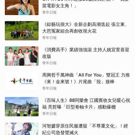
當電影女主角！」
青年日報
《綜藝玩很大》全新企劃高潮迭起 張立東、
大芭冤家組合再創收視火花
青年日報
《消費高手》業績強強滾 主持人姚宜萱喜迎
改版
青年日報
周興哲千萬神曲「All For You」雙冠王 力推
《來！金來號！》片尾曲「殼」接棒
青年日報
《百味人生》88同樂會 江國賓收女兒暖心祝
福 亮哲曝「巨型卷軸卡片」感動爆棚
青年日報
河智媛穿原住民服遭疑「不尊重文化」！經
紀公司急發聲滅火