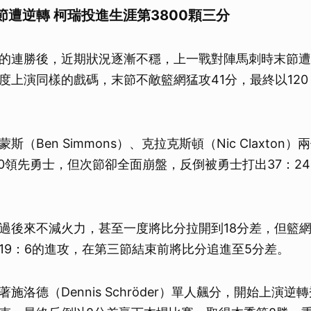
節遭逆轉 柯瑞投進生涯第3800顆三分
的連勝後，近期狀況逐漸不穩，上一戰對陣馬刺時末節遭
度上演同樣的戲碼，末節不敵籃網猛攻41分，最終以120
斯（Ben Simmons）、克拉克斯頓（Nic Claxton
30領先勇士，但次節卻全面崩盤，反倒被勇士打出37：2
。
過後來不減火力，甚至一度將比分拉開到18分差，但籃
19：6的進攻，在第三節結束前將比分追進至5分差。
施洛德（Dennis Schröder）單人飆分，開始上演