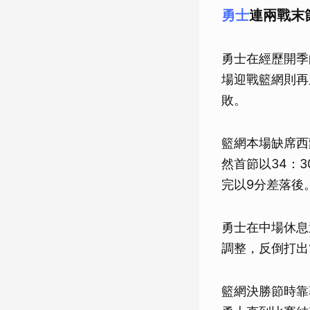
勇士
連兩戰末
勇士在經歷開季
場迎戰籃網則再
敗。
籃網本場缺席西蒙
然首節以34：
完以9分差落後
勇士在中場休息
調整，反倒打出
籃網決勝節時靠著