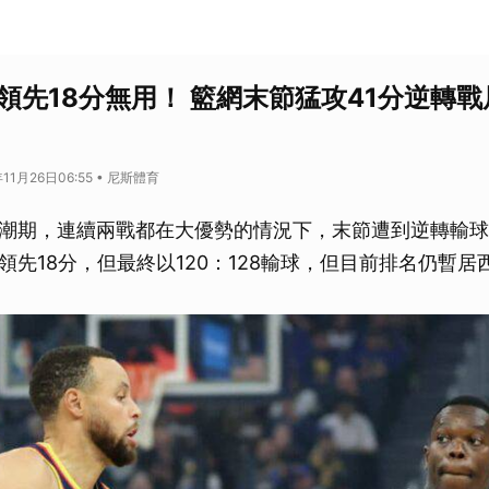
領先18分無用！ 籃網末節猛攻41分逆轉戰
11月26日06:55 • 尼斯體育
潮期，連續兩戰都在大優勢的情況下，末節遭到逆轉輸球
領先18分，但最終以120：128輸球，但目前排名仍暫居