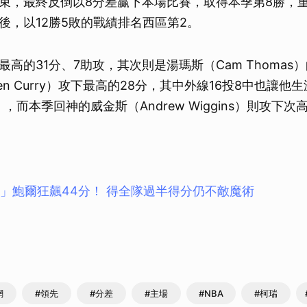
束，最終反倒以8分差贏下本場比賽，取得本季第8勝，
後，以12勝5敗的戰績排名西區第2。
高的31分、7助攻，其次則是湯瑪斯（Cam Thomas
hen Curry）攻下最高的28分，其中外線16投8中也讓
」，而本季回神的威金斯（Andrew Wiggins）則攻下次
弟」鮑爾狂飆44分！ 得全隊過半得分仍不敵魔術
網
#領先
#分差
#主場
#NBA
#柯瑞