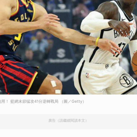
無用！ 籃網末節猛攻41分逆轉戰局 （圖／Getty）
廣告（請繼續閱讀本文）