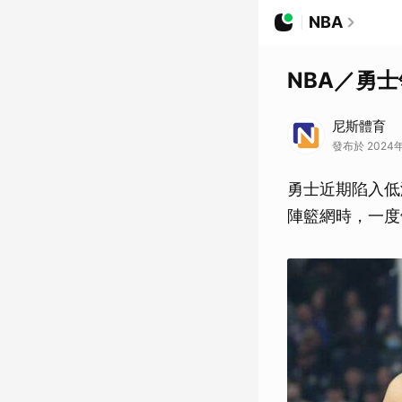
NBA
NBA／勇士
尼斯體育
發布於 2024年
勇士近期陷入低
陣籃網時，一度