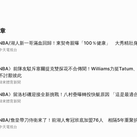
文章
NBA/湖人新一哥滿血回歸！東契奇親曝「100％健康」 大秀精壯
中天電視台
NBA》前隊友駁斥塞爾提克雙探花不合傳聞！Williams力挺Tatum
不討厭彼此
緯來體育新聞
NBA》留洛杉磯迎接全新挑戰！八村壘曝轉投快艇原因 「這是最適
緯來體育新聞
NBA/詹皇帶刀侍衛來了！前湖人奪冠班底加盟76人 相隔5年重聚
中天電視台