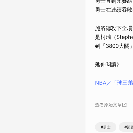
勇士直到比賽結
勇士在連續吞敗
施洛德攻下全場最
是柯瑞（Step
到「3800大關
延伸閱讀》
NBA／「球三
查看原始文章
#勇士
#籃