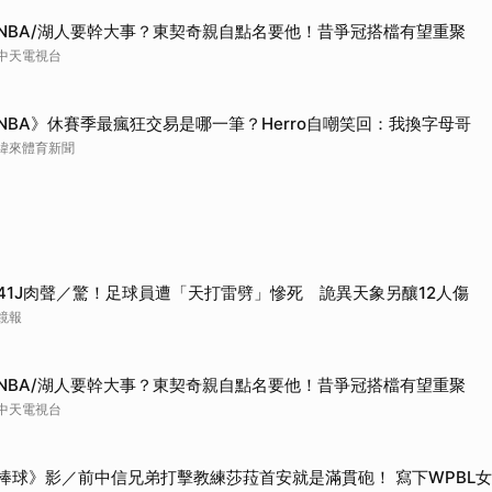
取消
NBA/湖人要幹大事？東契奇親自點名要他！昔爭冠搭檔有望重聚
中天電視台
NBA》休賽季最瘋狂交易是哪一筆？Herro自嘲笑回：我換字母哥
緯來體育新聞
41J肉聲／驚！足球員遭「天打雷劈」慘死 詭異天象另釀12人傷
鏡報
NBA/湖人要幹大事？東契奇親自點名要他！昔爭冠搭檔有望重聚
中天電視台
棒球》影／前中信兄弟打擊教練莎菈首安就是滿貫砲！ 寫下WPBL