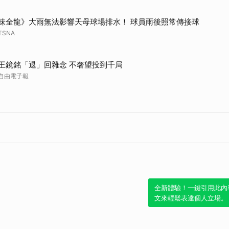
味全龍》大雨無法影響天母球場排水！ 球員雨後照常傳接球
TSNA
王鏡銘「退」回雜念 不奢望投到千局
自由電子報
全新體驗！一鍵引用此內
文來輕鬆表達個人立場。