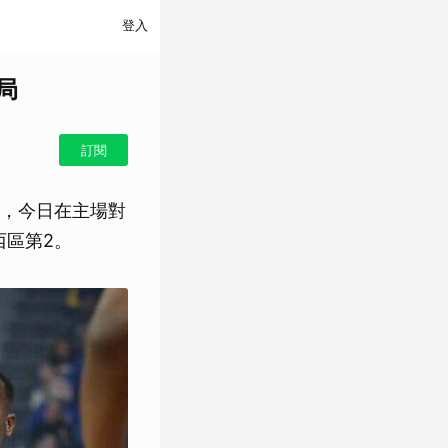
登入
局
訂閱
，今日在主場對
西區第2。