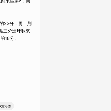
重回東區第8，而
）的23分，勇士則
他生涯三分進球數來
高的18分。
#施洛德