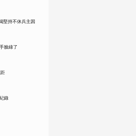
」揭堅持不休兵主因
手臉綠了
差距
紀錄