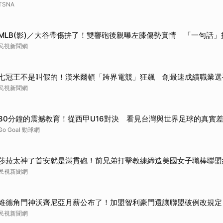
TSNA
MLB(影)／大谷帶傷拚了！雙響砲後親曝左膝傷勢實情 「一句話
民視新聞網
七冠王不是叫假的！漢米爾頓「跨界電競」狂飆 創最速成績職業選
民視新聞網
30分鐘的震撼教育！從西甲U16對決 看見台灣與世界足球的真實
Go Goal 勁球網
莎菈太神了首安就是滿貫砲！前兄弟打擊教練締造美國女子職棒聯盟
民視新聞網
維德角門神沃齊尼亞月薪公布了！加盟智利豪門還讓聯盟破例改規定
民視新聞網