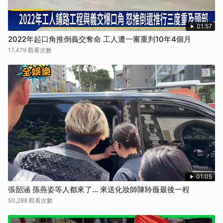
01:57
2022年起口角推倒義交奪命 工人遭一審重判10年4個月
17,479 觀看次數
01:05
張韶涵 孫燕姿等人都來了... 來送化妝師陳聆薇最後一程
50,288 觀看次數