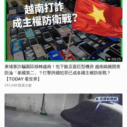
09:25
柬埔寨詐騙園區移轉越南！包下飯店蓋巨型機房 越南鐵腕開查
防淪「泰國第二」？打擊跨國犯罪已成各國主權防衛戰？
【TODAY 看世界】
241,498 觀看次數