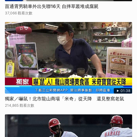
苗通霄男騎車外出失聯16天 自摔草叢堆成腐屍
37,066 觀看次數
01:38
獨家／嚇鼠！北市龍山商場「米奇」從天降 還見整窩老鼠
214,865 觀看次數