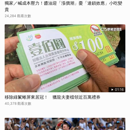
獨家／喊成本壓力！醬油迎「漲價潮」憂「連鎖效應」小吃變
貴
24,284 觀看次數
01:16
移除綠鬣蜥屏東居冠！ 獵龍夫妻檔領近百萬禮券
40,378 觀看次數