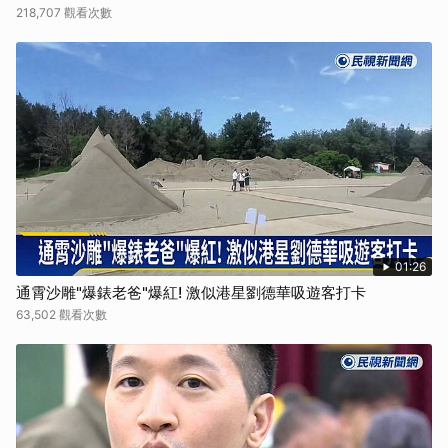
218,707 觀看次數
01:26
通霄沙雕"爆錶老爸"爆紅! 激似港星劉德華吸遊客打卡
63,502 觀看次數