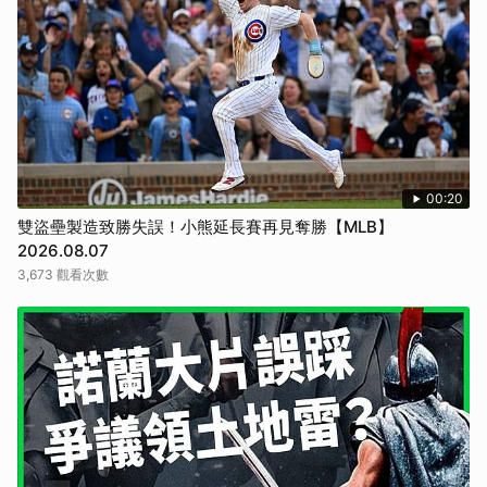
00:20
雙盜壘製造致勝失誤！小熊延長賽再見奪勝【MLB】
2026.08.07
3,673 觀看次數