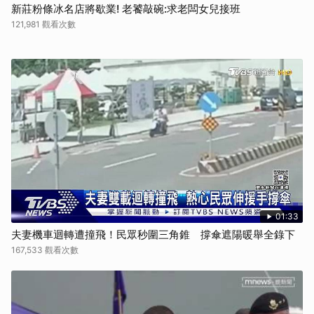
新莊粉條冰名店將歇業! 老饕敲碗:求老闆女兒接班
121,981 觀看次數
01:33
夫妻機車迴轉遭撞飛！民眾秒圍三角錐 撐傘遮陽暖舉全錄下
167,533 觀看次數