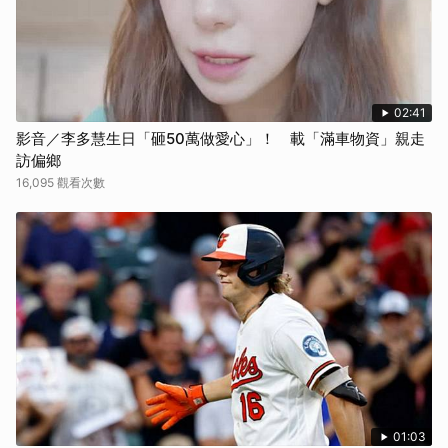
02:41
影音／李多慧生日「砸50萬做愛心」！ 載「滿車物資」親走
訪偏鄉
16,095 觀看次數
01:03