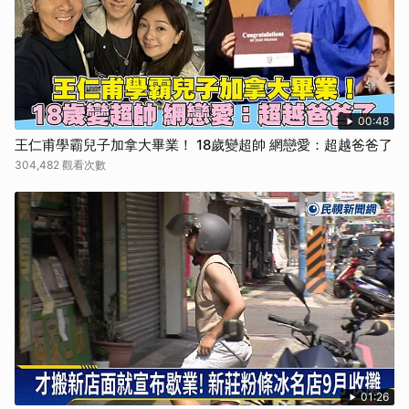
00:48
王仁甫學霸兒子加拿大畢業！ 18歲變超帥 網戀愛：超越爸爸了
304,482 觀看次數
01:26