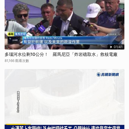
01:41
多瑙河水位剩10公分！ 羅馬尼亞「炸岩礁取水」救核電廠
81,166 觀看次數