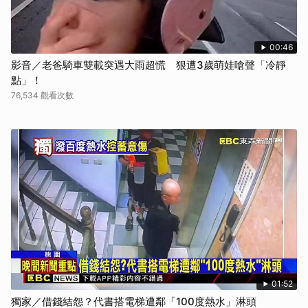
00:46
影音／老爸騎車雙載突遇大雨超慌 狠遭3歲萌娃嗆聲「冷靜
點」！
76,534 觀看次數
01:52
獨家／借錢結怨？代書搭電梯遭鄰「100度熱水」淋頭