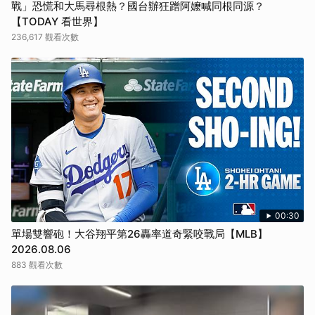
戰」恐慌和大馬尋根熱？國台辦狂蹭阿嬤喊同根同源？
【TODAY 看世界】
236,617 觀看次數
00:30
單場雙響砲！大谷翔平第26轟率道奇緊咬戰局【MLB】
2026.08.06
883 觀看次數