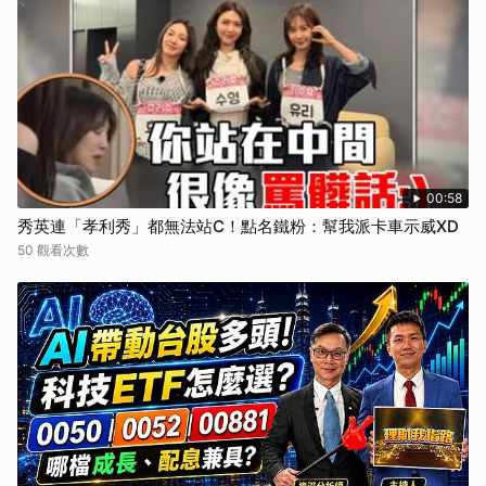
00:58
秀英連「孝利秀」都無法站C！點名鐵粉：幫我派卡車示威XD
50 觀看次數