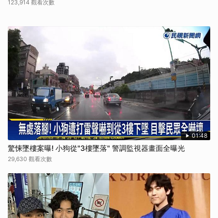
123,914 觀看次數
01:48
驚悚墜樓案曝! 小狗從"3樓墜落" 警調監視器畫面全曝光
29,630 觀看次數