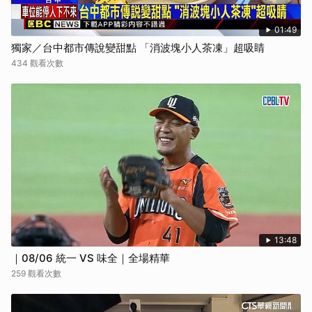
01:49
獨家／台中都市傳說變甜點 「消波塊小人茶凍」超吸睛
434 觀看次數
13:48
｜08/06 統一 VS 味全｜全場精華
259 觀看次數