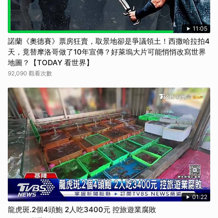
11:05
諾蘭《奧德賽》票房狂賣，取景地卻是爭議領土！西撒哈拉拍4
天，竟替摩洛哥做了10年宣傳？好萊塢大片可能悄悄改寫世界
地圖？【TODAY 看世界】
92,090 觀看次數
01:22
龍虎斑.2個4頭鮑 2人吃3400元 控旅遊業腐敗