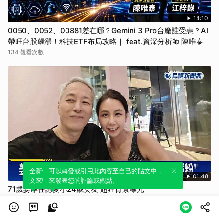
14:10
0050、0052、00881差在哪？Gemini 3 Pro台廠誰受惠？AI
帶旺台股飆漲！科技ETF布局攻略｜ feat.資深分析師 陳唯泰
134 觀看次數
全新體驗！一鍵引用此內容，透過發布貼
可以轉發或引用此內容至自己的貼文中，
01:48
文來輕鬆表達個人立場。
來發表您的評論或觀點。
71歲姜厚任認愛小24歲女友 超狂背景曝光
26 觀看次數