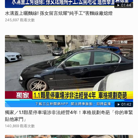
01:44
水溝蓋上曬麵線! 孫女留言炫耀"純手工"害麵線廠熄燈
245,697 觀看次數
01:42
獨家／1.1顆星停車場涉非法經營4年！車格規劃奇葩「你的車緊
貼他家門」
140,869 觀看次數