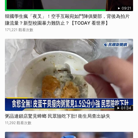
09:21
韓國學生瘋「夜叉」！空手互毆宛如鬥陣俱樂部，背後為拍片
賺流量？新型校園暴力難防止？【TODAY 看世界】
171,221 觀看次數
01:34
粥品連鎖店驚見蟑螂 民眾險吃下肚! 衛生局查出缺失
11,292 觀看次數