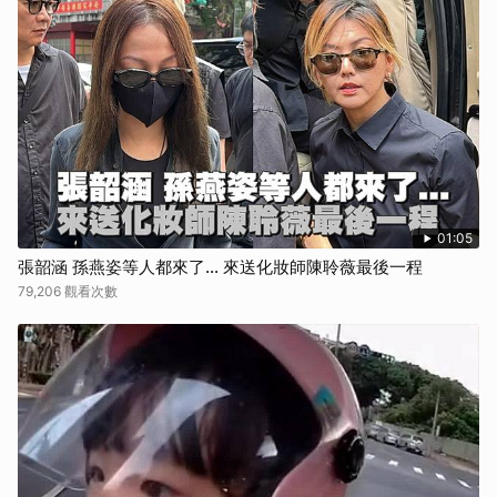
01:05
張韶涵 孫燕姿等人都來了... 來送化妝師陳聆薇最後一程
79,206 觀看次數