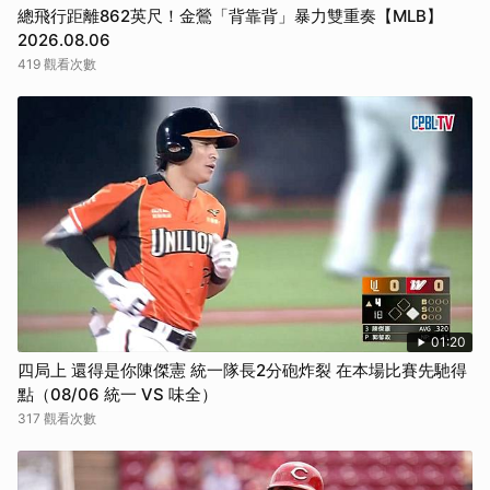
總飛行距離862英尺！金鶯「背靠背」暴力雙重奏【MLB】
2026.08.06
419 觀看次數
01:20
四局上 還得是你陳傑憲 統一隊長2分砲炸裂 在本場比賽先馳得
點（08/06 統一 VS 味全）
317 觀看次數