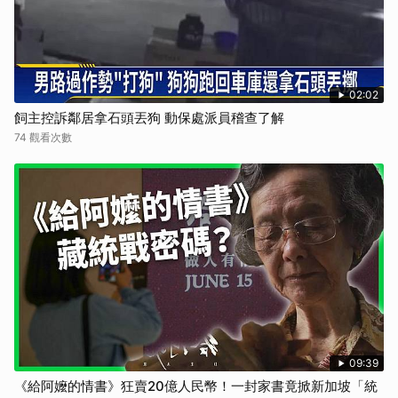
02:02
飼主控訴鄰居拿石頭丟狗 動保處派員稽查了解
74 觀看次數
09:39
《給阿嬤的情書》狂賣20億人民幣！一封家書竟掀新加坡「統