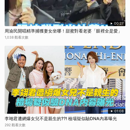
00:27
周渝民開唱精準捕獲妻女坐哪！甜蜜對看老婆「眼裡全是愛」
1,038 觀看次數
01:08
李翊君遭網爆女兒不是親生的??! 檢場疑似驗DNA內幕曝光
292 觀看次數