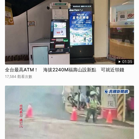
01:35
全台最高ATM！ 海拔2240M福壽山設新點 可就近領錢
17,584 觀看次數