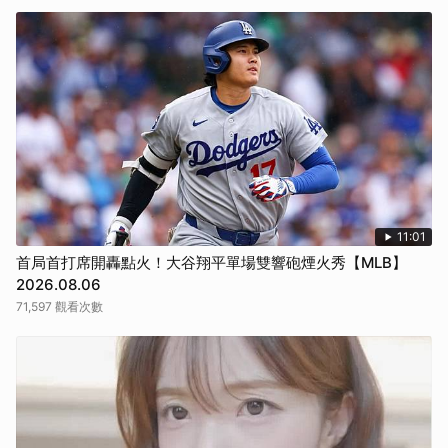
11:01
首局首打席開轟點火！大谷翔平單場雙響砲煙火秀【MLB】
2026.08.06
71,597 觀看次數