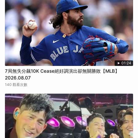
01:24
7局無失分飆10K Cease絕好調演出卻無關勝敗【MLB】
2026.08.07
140 觀看次數