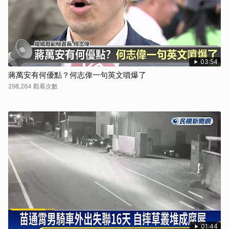
03:54
蔣萬安有何優點？何志偉一句英文噴爆了
298,264 觀看次數
01:44