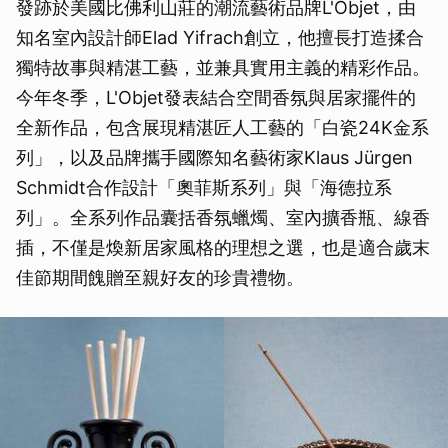
發跡於美國比佛利山莊的潮流藝術品牌L'Objet，由
知名室內設計師Elad Yifrach創立，他擅長打造揉合
獨特故事與精湛工藝，並兼具實用主義的精彩作品。
今年冬季，L'Objet發表結合空間香氛與居家擺件的
全新作品，包含展現精湛匠人工藝的「白瓷24K金系
列」，以及品牌攜手國際知名藝術家Klaus Jürgen
Schmidt合作設計「奧菲斯系列」與「海德拉系
列」。全系列作品囊括香氛蠟燭、室內擴香瓶、線香
插，不僅是煥新居家風格的理想之選，也是適合歲末
佳節期間餽贈至親好友的珍貴禮物。