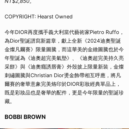
NT$2,850。
COPYRIGHT: Hearst Owned
今年DIOR再度攜手義大利當代藝術家Pietro Ruffo，
為Dior聖誕譜寫新篇章，獻上全新《2024迪奧聖誕
金燦凡爾賽》限量圖騰，而這華美的金緻圖騰也於今
年聖誕為《迪奧超完美氣墊》、《迪奧超完美持久亮
采餅》與《迪奧癮誘唇膏》外殼披上限量新裝，金燦
刺繡圖騰與Christian Dior燙金飾帶相互呼應，將凡
爾賽的奢華意象完美烙印於DIOR彩妝經典單品上，
既是彩妝品也是奢華的配件，更是今年限量的聖誕珍
藏。
BOBBI BROWN