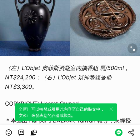
（左）L’Objet 奧菲斯酒瓶室內擴香組 黑/500ml，
NT$24,200；（右）L’Objet 眾神幣線香插
NT$3,300。
COPYRIGHT: Hearst Owned
全新體驗！一鍵引用此內容，透過發布貼
可以轉發或引用此內容至自己的貼文中，
文來輕鬆表達個人立場。
來發表您的評論或觀點。
＊本文由 Harper's BAZAAR Taiwan 報導，未經授
權同意不得轉載＊