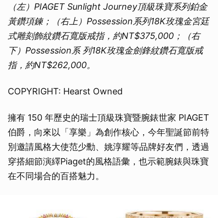
（左）PIAGET Sunlight Journey頂級珠寶系列鉑金
黃鑽項鍊；（右上）Possession系列18K玫瑰金宮廷
式雕刻飾紋鑽石寬版戒指，約NT$375,000；（右
下）Possession系 列18K玫瑰金劍鋒紋鑽石寬版戒
指，約NT$262,000。
COPYRIGHT: Hearst Owned
擁有 150 年歷史的瑞士頂級珠寶暨腕錶世家 PIAGET
伯爵，向來以「享樂」為創作核心，今年聖誕節前特
別邀請風格大使范少勳、姚淳耀等品牌好友們，透過
穿搭細節演繹Piaget的風格語彙，也示範腕錶與珠寶
在不同場合的百搭魅力。