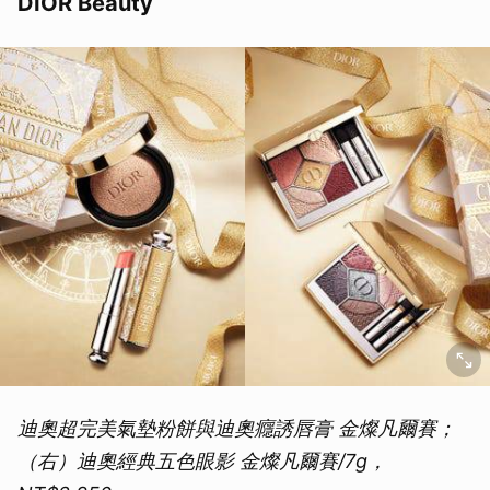
DIOR Beauty
迪奧超完美氣墊粉餅與迪奧癮誘唇膏 金燦凡爾賽；
（右）迪奧經典五色眼影 金燦凡爾賽/7g，