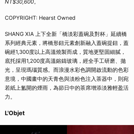
NT$30,600。
COPYRIGHT: Hearst Owned
SHANG XIA 上下全新「橋淡彩蓋碗及對杯」延續橋
系列經典元素，將橋形鈕元素創新融入蓋碗提鈕，蓋
碗經1,300度以上高溫燒製而成，質地更堅固細膩，
底托採用1,200度高溫鎔鑄玻璃，經全手工研磨、拋
光，呈現瑪瑙質感。而浪漫水彩色調開啟流動的色彩
意境，中國畫中的天青色與淡粉色注入茶器中，則宛
若紙上氳開的煙雨，為節日中的茶席增添淡雅輕盈活
力。
L'Objet