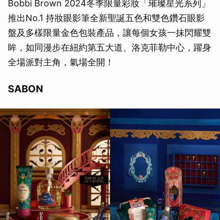
Bobbi Brown 2024冬季限量彩妝「璀璨星光系列」
推出No.1 持妝眼影筆全新聖誕五色和雙色鑽石眼影
盤及多樣限量金色包裝產品，讓每個女孩一抹閃耀雙
眸，如同漫步在紐約第五大道、洛克菲勒中心，躍身
全場派對主角，氣場全開！
SABON