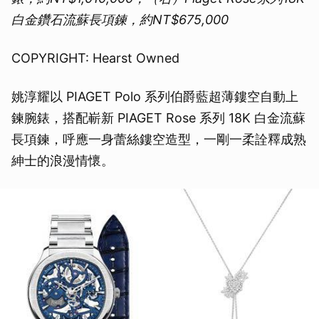
取消
白金鑽石流蘇長項鍊，約NT$675,000
COPYRIGHT: Hearst Owned
姚淳耀以 PIAGET Polo 系列伯爵藍超薄鏤空自動上
鍊腕錶，搭配嶄新 PIAGET Rose 系列 18K 白金流蘇
長項鍊，呼應一身蕾絲鏤空造型，一剛一柔詮釋成熟
紳士的浪漫情懷。