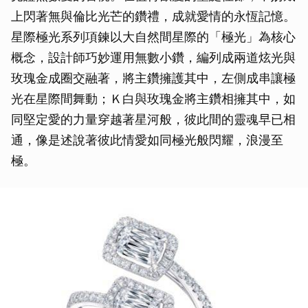
上閃著無與倫比光芒的鑽禮，成就愛情的永恆記憶。
星際極光系列項鍊以大自然間星際的「極光」為核心
概念，設計師巧妙運用無數小鑽，編列成兩道炫光與
玫瑰金成圈交融著，將主鑽擁護其中，左側成串讓極
光在星際間舞動；Ｋ白與玫瑰金將主鑽相擁其中，如
同堅定愛的力量穿越著星河般，彼此間的靈魂早已相
通，像是述說著彼此情愛如同極光般閃耀，浪漫至
極。