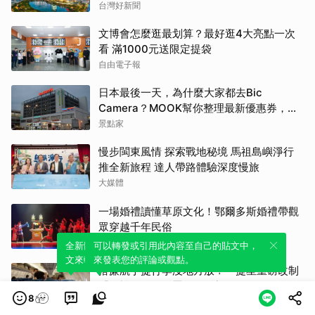
新風潮
台灣好新聞
文博會怎麼逛最划算？最好逛4大亮點一次
看 滿1000元送限定提袋
自由電子報
日本最後一天，為什麼大家都去Bic
Camera？MOOK幫你整理最新優惠券，行
前趕快存手機，結帳直接用，最高省10%
景點家
慢步閩東風情 探索戰地秘境 馬祖島嶼淨行
推全新旅程 達人帶路體驗深度慢旅
大媒體
一場婚禮讀懂草原文化！鄂爾多斯婚禮帶觀
眾穿越千年民俗
中華日報
全新體驗！一鍵引用此內容，透過發布貼
可以轉發或引用此內容至自己的貼文中，
文來輕鬆表達個人立場。
來發表您的評論或觀點。
搭廉航手提行李沒地方放？ 捷星重磅改制
「登機箱放頭頂置物箱要加錢」
8
鏡週刊