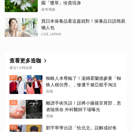
園「鷺草」珍貴現身
旅奇傳媒
買日本保養品看這篇就對！保養品日語簡易
懶人包
LIVE JAPAN
查看更多造咖
最近1小時結果
01
蜘蛛人本尊輸了！湯姆霍蘭德參賽「蜘
蛛人模仿秀」，慘遭千黛亞親手淘汰
造咖
02
離譜手術失誤！誤將小腸接至胃部，患
者險喪命 外科醫師下場曝光
造咖
03
劉宇寧學台語「恰北北」誤解成好爸