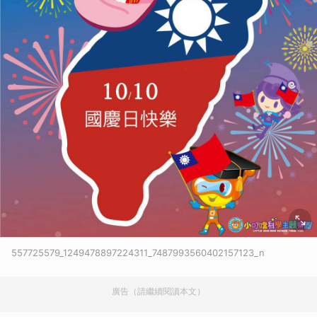
557725579_1249478897224311_7487993560402157123_n
廣告（請繼續閱讀本文）