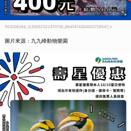
553008284_1230052322470735_8640414304420728547_n
圖片來源：九九峰動物樂園