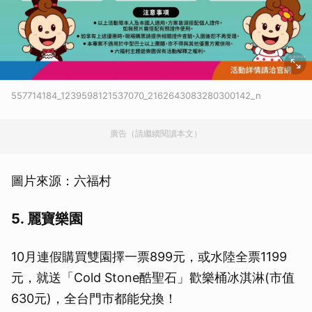
557714184_1239598121537070_2162643083280300142_n
廣告（請繼續閱讀本文）
圖片來源：六福村
5. 麗寶樂園
10月連假購買雙園擇一票899元，或水陸全票1199
元，就送「Cold Stone酷聖石」歡樂桶冰淇淋(市值
630元)，全台門市都能兌換！