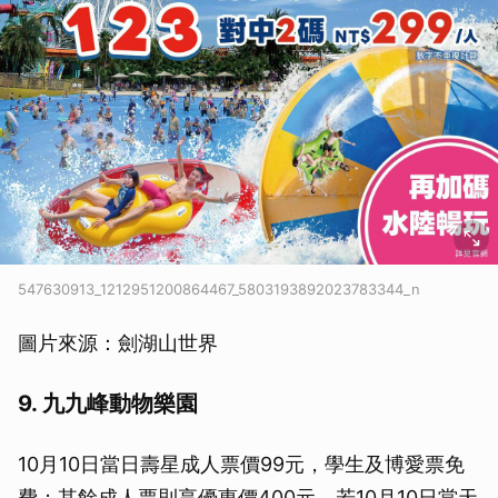
547630913_1212951200864467_5803193892023783344_n
圖片來源：劍湖山世界
9. 九九峰動物樂園
10月10日當日壽星成人票價99元，學生及博愛票免
費；其餘成人票則享優惠價400元。若10月10日當天