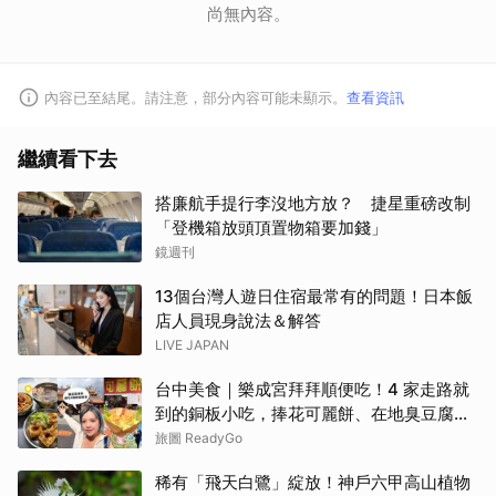
尚無內容。
內容已至結尾。請注意，部分內容可能未顯示。
查看資訊
繼續看下去
搭廉航手提行李沒地方放？ 捷星重磅改制
「登機箱放頭頂置物箱要加錢」
鏡週刊
13個台灣人遊日住宿最常有的問題！日本飯
店人員現身說法＆解答
LIVE JAPAN
台中美食｜樂成宮拜拜順便吃！4 家走路就
到的銅板小吃，捧花可麗餅、在地臭豆腐、
烤甜甜圈一次收
旅圖 ReadyGo
稀有「飛天白鷺」綻放！神戶六甲高山植物