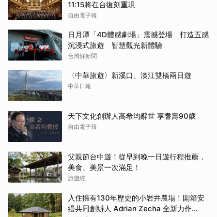
11:15將在台復刻重現
自由電子報
日月潭「4D體感劇場」震撼登場 打造五感
沉浸式旅遊 智慧觀光新體驗
台灣好新聞
〈中華旅遊〉新溪口、淡江雙橋兩日遊
中華日報
天下文化創辦人高希均辭世 享耆壽90歲
自由電子報
父親節台中遊！從早到晚一日遊行程推薦，
美食、美景一次滿足！
旅遊經
入住擁有130年歷史的小岩井農場！開箱安
縵共同創辦人 Adrian Zecha 全新力作