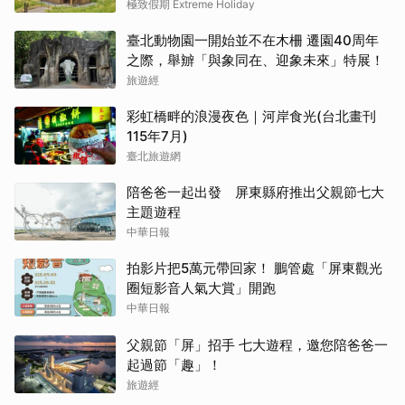
「AZUMA FARM KOIWAI」體驗最高級的
極致假期 Extreme Holiday
奢華
臺北動物園一開始並不在木柵 遷園40周年
之際，舉辧「與象同在、迎象未來」特展！
旅遊經
彩虹橋畔的浪漫夜色｜河岸食光(台北畫刊
115年7月)
臺北旅遊網
陪爸爸一起出發 屏東縣府推出父親節七大
主題遊程
中華日報
拍影片把5萬元帶回家！ 鵬管處「屏東觀光
圈短影音人氣大賞」開跑
中華日報
父親節「屏」招手 七大遊程，邀您陪爸爸一
起過節「趣」！
旅遊經