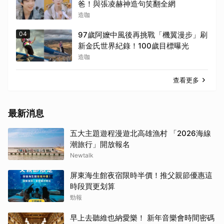
爸！與張凌赫神造句笑翻全網
造咖
04
97歲阿嬤中風後再挑戰「機翼漫步」刷
新金氏世界紀錄！100歲目標曝光
造咖
查看更多
最新消息
五大主題遊程漫遊北高雄漁村 「2026海線
潮旅行」開放報名
Newtalk
屏東海生館夜宿限時半價！推父親節優惠這
時段買更划算
勁報
早上去聽維也納愛樂！ 新年音樂會時間密碼