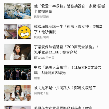
他「愛愛一半暴斃」遭強摘器官！家屬1招喊
卡驚揭黑幕
民視新聞網
韓國瑜協商講一半「司法正義女神」突喊2
字！他秒傻眼
民視新聞網
丁柔安保險箱遭竊「700萬元全被偷」！
兇手竟是他...嘆：提前穿幫
ETtoday星光雲
中國「底層人戾氣重」！江蘇女PO文爆共
鳴 3關鍵原因曝光
鏡報
被問是不是中共同路人？鄭麗文表態了
自由電子報
姜厚任女友竟是國際級科學家！智商