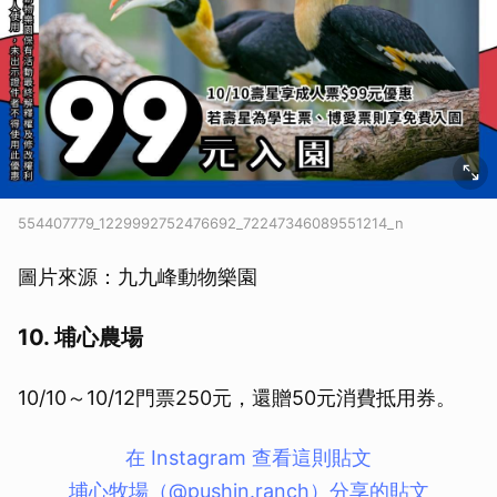
554407779_1229992752476692_72247346089551214_n
圖片來源：九九峰動物樂園
10. 埔心農場
10/10～10/12門票250元，還贈50元消費抵用券。
在 Instagram 查看這則貼文
埔心牧場（@pushin.ranch）分享的貼文