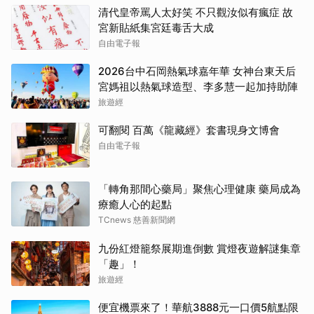
清代皇帝罵人太好笑 不只觀汝似有瘋症 故
宮新貼紙集宮廷毒舌大成
自由電子報
2026台中石岡熱氣球嘉年華 女神台東天后
宮媽祖以熱氣球造型、李多慧一起加持助陣
旅遊經
可翻閱 百萬《龍藏經》套書現身文博會
自由電子報
「轉角那間心藥局」聚焦心理健康 藥局成為
療癒人心的起點
TCnews 慈善新聞網
九份紅燈籠祭展期進倒數 賞燈夜遊解謎集章
「趣」！
旅遊經
便宜機票來了！華航3888元一口價5航點限