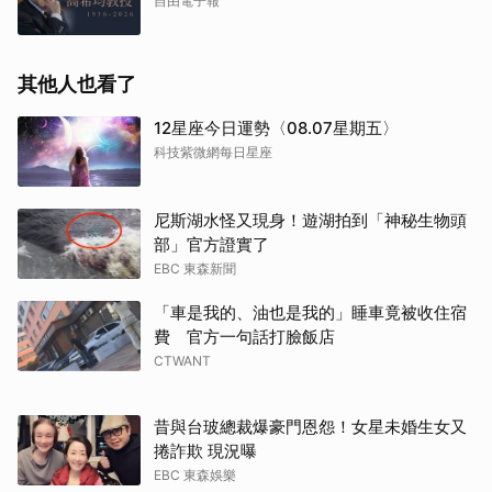
自由電子報
其他人也看了
12星座今日運勢〈08.07星期五〉
科技紫微網每日星座
尼斯湖水怪又現身！遊湖拍到「神秘生物頭
部」官方證實了
EBC 東森新聞
「車是我的、油也是我的」睡車竟被收住宿
費 官方一句話打臉飯店
CTWANT
昔與台玻總裁爆豪門恩怨！女星未婚生女又
捲詐欺 現況曝
EBC 東森娛樂