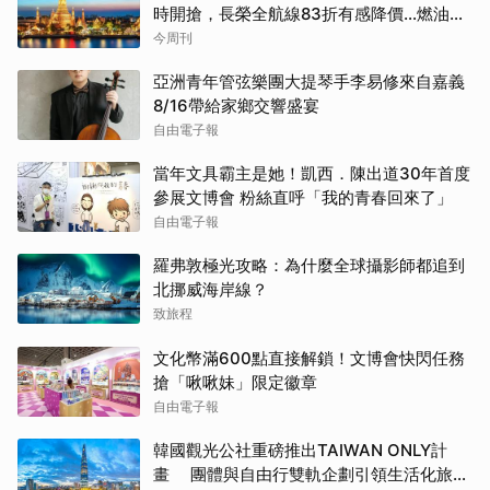
時開搶，長榮全航線83折有感降價…燃油稅
8/9調漲早買早省
今周刊
亞洲青年管弦樂團大提琴手李易修來自嘉義
8/16帶給家鄉交響盛宴
自由電子報
當年文具霸主是她！凱西．陳出道30年首度
參展文博會 粉絲直呼「我的青春回來了」
自由電子報
羅弗敦極光攻略：為什麼全球攝影師都追到
北挪威海岸線？
致旅程
文化幣滿600點直接解鎖！文博會快閃任務
搶「啾啾妹」限定徽章
自由電子報
韓國觀光公社重磅推出TAIWAN ONLY計
畫 團體與自由行雙軌企劃引領生活化旅遊