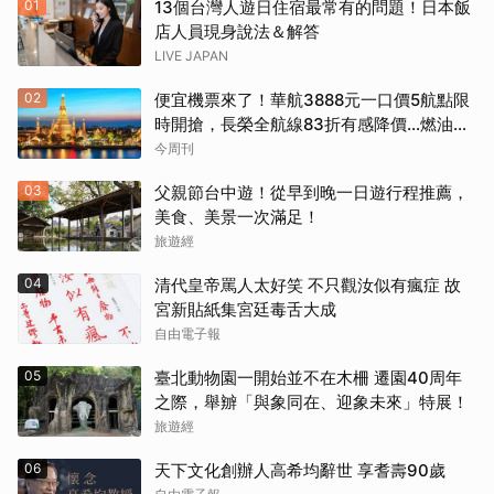
01
13個台灣人遊日住宿最常有的問題！日本飯
店人員現身說法＆解答
LIVE JAPAN
02
便宜機票來了！華航3888元一口價5航點限
時開搶，長榮全航線83折有感降價…燃油稅
8/9調漲早買早省
今周刊
03
父親節台中遊！從早到晚一日遊行程推薦，
美食、美景一次滿足！
旅遊經
04
清代皇帝罵人太好笑 不只觀汝似有瘋症 故
宮新貼紙集宮廷毒舌大成
自由電子報
05
臺北動物園一開始並不在木柵 遷園40周年
之際，舉辧「與象同在、迎象未來」特展！
旅遊經
06
天下文化創辦人高希均辭世 享耆壽90歲