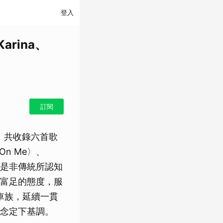
登入
arina、
訂閱
n》，共收錄六首歌
On Me〉、
Man」是非傳統所認知
富足的態度，服
r、飆車族，延續一貫
念定下基調。