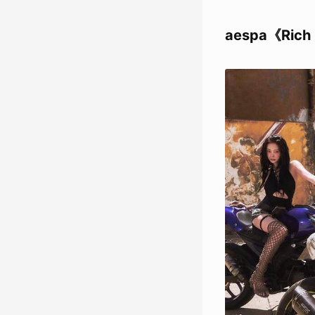
aespa《R