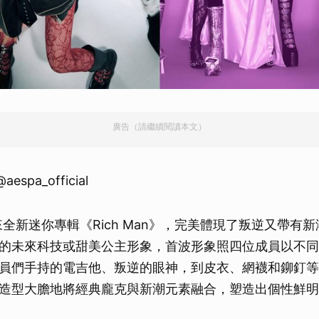
取消
廣告（請繼續閱讀本文）
aespa_official
 帶來全新迷你專輯《Rich Man》，完美體現了叛逆又帶有
的未來科技或甜美公主形象，首波形象照四位成員以不同
員們手持的電吉他、叛逆的眼神，到皮衣、網襪和鉚釘等
造型大膽地將經典龐克與新潮元素融合，塑造出個性鮮明