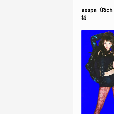
aespa《R
搭