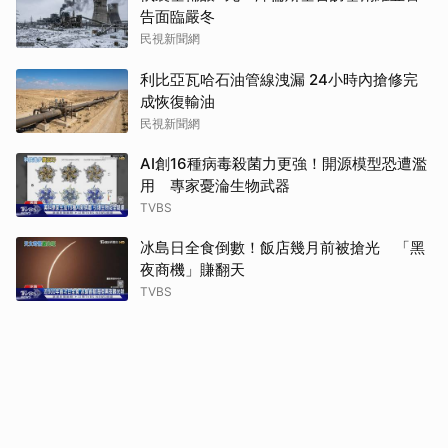
告面臨嚴冬
民視新聞網
利比亞瓦哈石油管線洩漏 24小時內搶修完
成恢復輸油
民視新聞網
AI創16種病毒殺菌力更強！開源模型恐遭濫
用 專家憂淪生物武器
TVBS
冰島日全食倒數！飯店幾月前被搶光 「黑
夜商機」賺翻天
TVBS