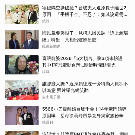
婆媳隔空撕破臉？台玻夫人還原長子離世2
原因 「手機千金」不忍了：如其說還需要
離開嗎？
鏡報
國民黨要傻眼了！見柯志恩民調「追上賴瑞
隆」嗨翻 真相出爐臉超腫
民視新聞網
盲眼龍婆2026「5大預言」剩3項未驗證
其中1項恐牽動台灣...關鍵時間點曝光
鏡報
誰那麼大膽？近身賴總統一旁特勤人員卻不
以為意 照片曝光網笑翻
自由電子報
5566小刀爆離婚台玻千金！14年豪門婚碎
原因曝 岳母徐莉玲風暴意外揭家族祕辛
鏡週刊
洗記憶？慈濟買BNT遭詐綠狂轟在野 網朝