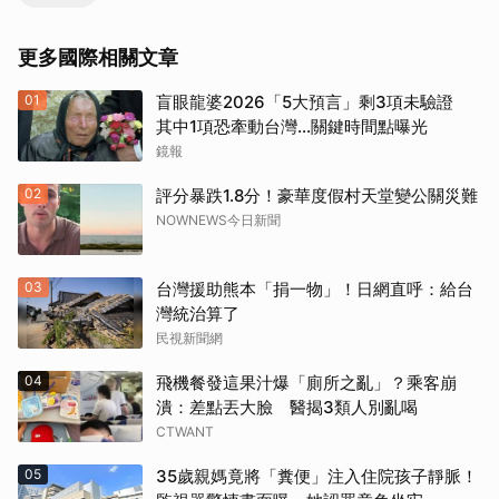
更多國際相關文章
01
盲眼龍婆2026「5大預言」剩3項未驗證
其中1項恐牽動台灣...關鍵時間點曝光
鏡報
02
評分暴跌1.8分！豪華度假村天堂變公關災難
NOWNEWS今日新聞
03
台灣援助熊本「捐一物」！日網直呼：給台
灣統治算了
民視新聞網
04
飛機餐發這果汁爆「廁所之亂」？乘客崩
潰：差點丟大臉 醫揭3類人別亂喝
CTWANT
05
35歲親媽竟將「糞便」注入住院孩子靜脈！