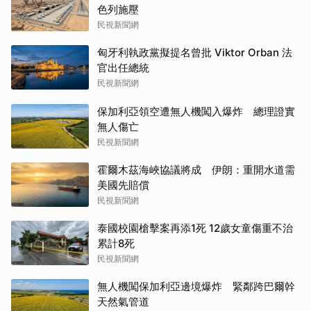
色列施壓
民視新聞網
匈牙利執政黨擬提名曾批 Viktor Orban 法
官出任總統
民視新聞網
保加利亞領空遭無人機闖入爆炸 總理證實
無人傷亡
民視新聞網
霍爾木茲海峽協議將成 伊朗：重開水道需
美國先賠償
民視新聞網
泰國校園槍擊案再添1死 12歲女童傷重不治
累計8死
民視新聞網
無人機闖保加利亞邊境爆炸 緊鄰跨巴爾幹
天然氣管道