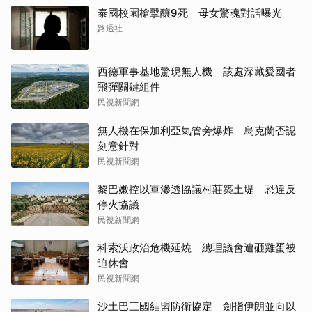
泰國校園槍擊釀9死 母女驚魂對話曝光
路透社
西德軍事基地驚現無人機 該處深藏愛國者
飛彈關鍵組件
民視新聞網
無人機在保加利亞氣管旁爆炸 烏克蘭否認
刻意針對
民視新聞網
黎巴嫩控以軍滲透協議村莊築土堤 恐違反
停火協議
民視新聞網
科索沃政治危機延燒 總理議會遭砸雞蛋被
迫休會
民視新聞網
沙土巴三國結盟防衛協定 劍指伊朗並向以