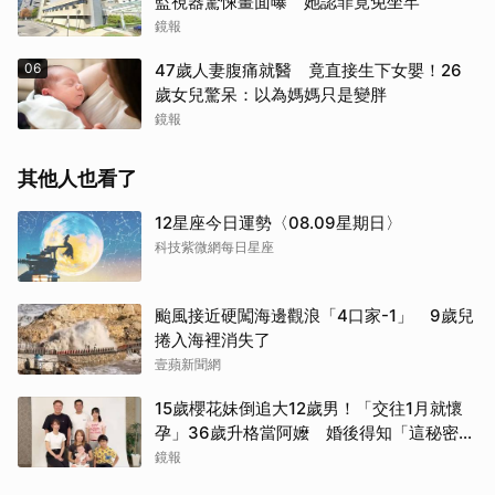
監視器驚悚畫面曝 她認罪竟免坐牢
鏡報
06
47歲人妻腹痛就醫 竟直接生下女嬰！26
歲女兒驚呆：以為媽媽只是變胖
鏡報
其他人也看了
12星座今日運勢〈08.09星期日〉
科技紫微網每日星座
颱風接近硬闖海邊觀浪「4口家-1」 9歲兒
捲入海裡消失了
壹蘋新聞網
15歲櫻花妹倒追大12歲男！「交往1月就懷
孕」36歲升格當阿嬤 婚後得知「這秘密」
傻眼了
鏡報