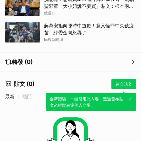
聖郭董「大小姐說不要買」貼文：根本兩碼
事
鏡週刊
蔣萬安拒向陳時中道歉！竟又怪罪中央缺疫
苗 綠委金句怒轟了
民視新聞網
轉發 (0)
貼文 (0)
建立貼文
最新
熱門
全新體驗！一鍵引用此內容，透過發布貼
取消
文來輕鬆表達個人立場。