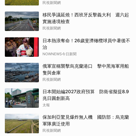
民視新聞網
移民爭議延燒！西班牙反擊義大利 週六起
實施邊境檢查
民視新聞網
日本熱浪奪命！26歲斐濟橄欖球員中暑後不
治
NOWNEWS今日新聞
俄軍宣稱襲擊烏克蘭港口 擊中黑海軍用船
隻與倉庫
民視新聞網
日本開始編2027政府預算 防衛省擬提8.9
兆日圓創新高
太報
保加利亞驚見爆炸無人機 國防部：烏克蘭
軍隊廣泛使用
民視新聞網