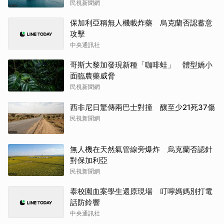
民視新聞網
保加利亞稱無人機載炸藥 烏克蘭否認蓄意
攻擊
中央通訊社
哥斯大黎加發現新種「咖啡蛙」 體型嬌小
面臨農藥威脅
民視新聞網
西非尼日驚傳兩巴士對撞 釀至少21死37傷
民視新聞網
無人機在天然氣管線旁爆炸 烏克蘭否認針
對保加利亞
民視新聞網
泰校園血案學生還原現場 叮嚀媽媽別打電
話防鈴響
中央通訊社