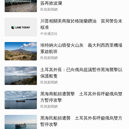
簽再掀波瀾
民視新聞網
川普相關美商擬於格陵蘭鑽油 當局警告未
核准
中央通訊社
埃特納火山噴發火山灰 義大利西西里機場
重啟航班
民視新聞網
土耳其外長：已向俄烏提議暫停黑海襲擊以
保護船隻
民視新聞網
黑海商船頻遭襲擊 土耳其外長呼籲俄烏雙
方暫停攻擊
民視新聞網
黑海民船頻遭襲 土耳其外長呼籲俄烏雙方
暫停攻擊