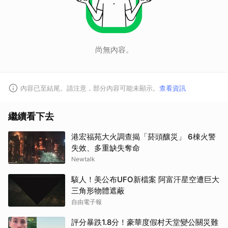
尚無內容。
內容已至結尾。請注意，部分內容可能未顯示。
查看資訊
繼續看下去
港宏福苑大火調查揭「菸頭釀災」 6棟火警
失效、多重缺失奪命
Newtalk
駭人！美公布UFO新檔案 阿富汗星空遭巨大
三角形物體遮蔽
自由電子報
評分暴跌1.8分！豪華度假村天堂變公關災難