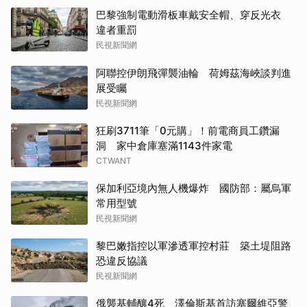
巴黎強制電動滑板車戴安全帽、穿反光衣
違者重罰
民視新聞網
阿聯控伊朗飛彈襲油輪 荷姆茲海峽談判進
展受矚
民視新聞網
狂刷3711筆「0元購」！前電商員工鑽漏
洞 家中倉庫塞滿1143件家電
CTWANT
保加利亞境內無人機爆炸 國防部：屬烏軍
常用型號
民視新聞網
黎巴嫩指控以軍滲透軍控村莊 築土堤阻路
恐違反協議
民視新聞網
俄襲基輔釀4死 澤倫斯基首訪塞爾維亞警