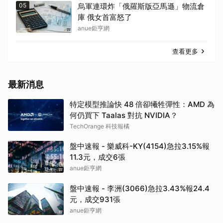
05
烏軍連環炸「俄羅斯版亞馬遜」物流倉
庫 俄女首富怒了
anue鉅亨網
查看更多
最新消息
特定模型推論快 48 倍卻犧牲彈性：AMD 為
何仍買下 Taalas 對抗 NVIDIA？
TechOrange 科技報橘
盤中速報 - 樂威科-KY(4154)急拉3.15%報
11.3元，成交6張
anue鉅亨網
盤中速報 - 李洲(3066)急拉3.43%報24.4
元，成交931張
anue鉅亨網