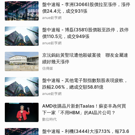
盤中速報 - 李洲(3066)股價拉至漲停，漲停
價24.4元，成交931張
anue鉅亨網
盤中速報 - 博磊(3581)股價殺至跌停，跌停
價110.5元，成交949張
anue鉅亨網
京沅鎢鈷黃聖玹遭他殺破案後 聯友金屬連
續好幾天漲停
信傳媒
盤中速報 - 其他電子類指數類股表現疲軟，
跌幅2.06%，總成交額58.81億
anue鉅亨網
AMD收購晶片新創Taalas！蘇姿丰為何買
下一家「不用HBM」的AI晶片公司？
數位時代
盤中速報 - 利機(3444)大漲7.13%，報73.6