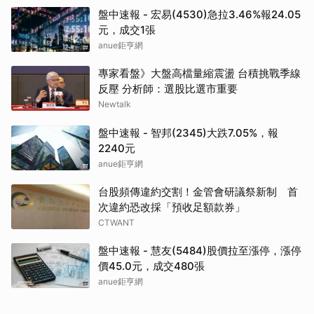
盤中速報 - 宏易(4530)急拉3.46%報24.05
元，成交1張
anue鉅亨網
專家看盤》大盤高檔量縮震盪 台積挑戰季線
反壓 分析師：選股比選市重要
Newtalk
盤中速報 - 智邦(2345)大跌7.05%，報
2240元
anue鉅亨網
台股頻傳違約交割！金管會研議祭新制 首
次違約恐改採「預收足額款券」
CTWANT
盤中速報 - 慧友(5484)股價拉至漲停，漲停
價45.0元，成交480張
anue鉅亨網