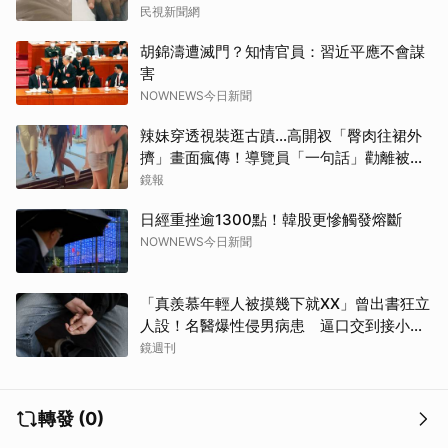
民視新聞網
胡錦濤遭滅門？知情官員：習近平應不會謀
害
NOWNEWS今日新聞
辣妹穿透視裝逛古蹟…高開衩「臀肉往裙外
擠」畫面瘋傳！導覽員「一句話」勸離被狂
讚
鏡報
日經重挫逾1300點！韓股更慘觸發熔斷
NOWNEWS今日新聞
「真羨慕年輕人被摸幾下就XX」曾出書狂立
人設！名醫爆性侵男病患 逼口交到接小孩
鬧鐘響才停
鏡週刊
轉發 (0)