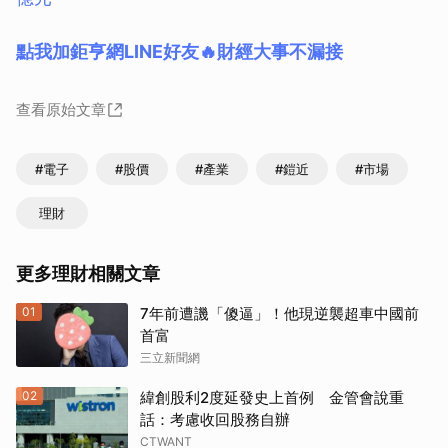
點我加鉅亨網LINE好友🔥財經大事不漏接
查看原始文章
#電子
#股價
#產業
#鎧近
#市場
理財
更多理財相關文章
01
7年前遭譏「傻逼」！他現逆襲超車中國前
首富
三立新聞網
02
緯創股利2度延發史上首例 金管會說重
話：考慮收回股務自辦
CTWANT