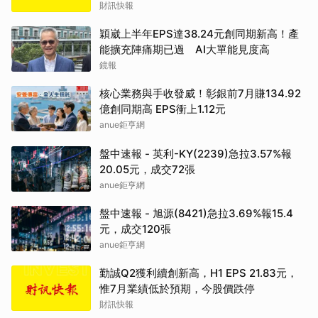
財訊快報
穎崴上半年EPS達38.24元創同期新高！產
能擴充陣痛期已過 AI大單能見度高
鏡報
核心業務與手收發威！彰銀前7月賺134.92
億創同期高 EPS衝上1.12元
anue鉅亨網
盤中速報 - 英利-KY(2239)急拉3.57%報
20.05元，成交72張
anue鉅亨網
盤中速報 - 旭源(8421)急拉3.69%報15.4
元，成交120張
anue鉅亨網
勤誠Q2獲利續創新高，H1 EPS 21.83元，
惟7月業績低於預期，今股價跌停
財訊快報