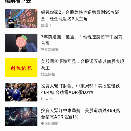
繼續看下去
錢鏡你家2／台股急跌他逆勢買到95％滿
倉 杜金龍點名3大主角
鏡週刊
7年前遭譏「傻逼」！他現逆襲超車中國前
首富
三立新聞網
美股週四漲跌互見，台股週五或以個股表現
為主
財訊快報
投資人緊盯財報、中東局勢！美股道瓊跌
464點 台積電ADR漲1.01%
Newtalk
投資人緊盯中東局勢 美股道瓊跌464點、
台積電ADR漲逾1％
中廣新聞網