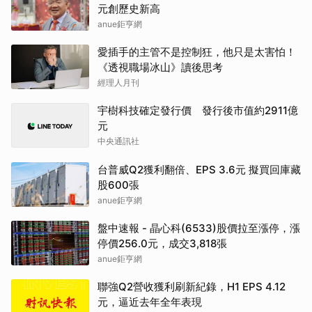
元創歷史新高
anue鉅亨網
愛插手的主管不是控制狂，他只是太害怕！
《透視職場冰山》讀後思考
經理人月刊
宇樹科技確定發行價 發行後市值約2911億
元
中央通訊社
台普威Q2獲利翻倍、EPS 3.6元 擬買回庫藏
股600張
anue鉅亨網
盤中速報 - 晶心科(6533)股價拉至漲停，漲
停價256.0元，成交3,818張
anue鉅亨網
聯強Q2營收獲利刷新紀錄，H1 EPS 4.12
元，逼近去年全年表現