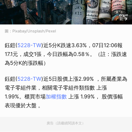
圖：Pixabay/Unsplash/Pexel
鈺鎧(
5228-TW
)近5分K跌速3.63%，07日12:06報
17.1元，成交1張，今日跌幅為0.58％。（註：漲跌速
為5分K的漲跌幅）
鈺鎧(
5228-TW
)近5日股價上漲2.99% ，所屬產業為
電子零組件業，相關電子零組件類指數 上漲
1.99%。櫃買市場
加權指數
上漲 1.99%， 股價漲幅
表現優於大盤 。
廣告（請繼續閱讀本文）