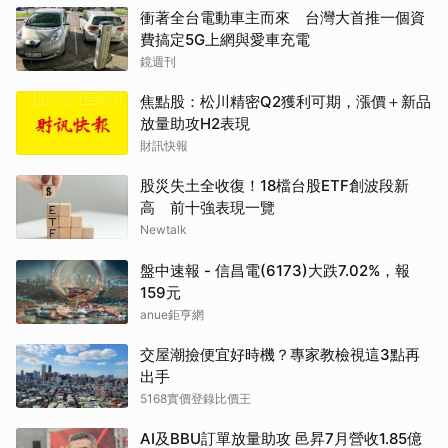
衝著全台電動車主而來 台灣大首推一個資
費搞定5G上網與愛車充電
鏡週刊
焦點股：松川精密Q2獲利可期，漲價＋新品
放量助攻H2表現
財訊快報
股災失土全收復！18檔台股ETF創波段新
高 前十強表現一覽
Newtalk
盤中速報 - 信昌電(6173)大跌7.02%，報
159元
anue鉅亨網
交屋潮撿便宜好時機？專家教檢視這3點再
出手
5168實價登錄比價王
AI及BBU訂單放量助攻 邑昇7月營收1.85億