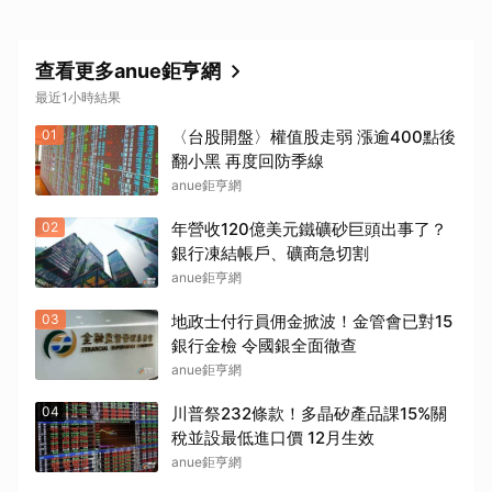
查看更多anue鉅亨網
最近1小時結果
01
〈台股開盤〉權值股走弱 漲逾400點後
翻小黑 再度回防季線
取消
anue鉅亨網
02
年營收120億美元鐵礦砂巨頭出事了？
銀行凍結帳戶、礦商急切割
anue鉅亨網
03
地政士付行員佣金掀波！金管會已對15
銀行金檢 令國銀全面徹查
anue鉅亨網
04
川普祭232條款！多晶矽產品課15%關
稅並設最低進口價 12月生效
anue鉅亨網