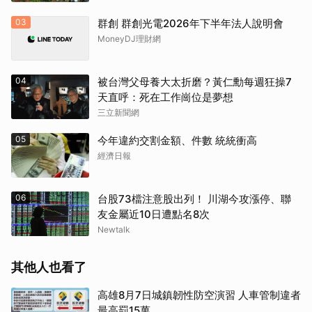
03
群創 群創光電2026年下半年法人說明會
MoneyDJ理財網
04
被台灣父母養大太折磨？黃仁勳每週狂操7
天直呼：死在工作崗位是夢想
三立新聞網
05
今年違約交割金額、件數 統統衝高
經濟日報
06
台股73檔注意股出列！ 川湖今攻漲停、聯
友金屬近10日遭點名8次
Newtalk
其他人也看了
高雄8月7日城鎮韌性防空演習 人車管制違者
最高罰15萬