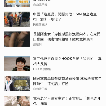
自由電子報
中國「這產品」闖關失敗！504包全遭查
扣 旅客下場慘了
民視新聞網
長髮陌生女「穿性感黑絲漁網內衣」在家門
口排回 他害怕急報警！結局竟神展開
鏡週刊
富二代兼混血兒？HOOK自爆「我男的」 真
相大反轉
EBC 東森娛樂
國民黨曾轟綠營擋慈濟買疫苗 林智群曝當年
陳時中「這句話」打臉
自由電子報
電商老闆不倫女主管！正宮翻出「超色道具
包」崩潰