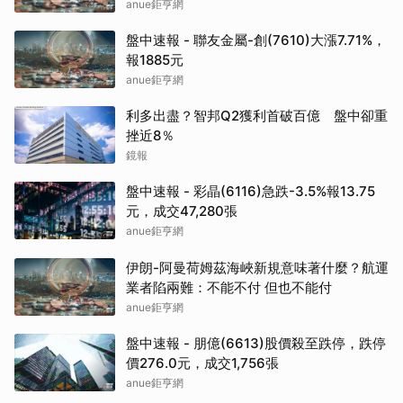
anue鉅亨網
盤中速報 - 聯友金屬-創(7610)大漲7.71%，
報1885元
anue鉅亨網
利多出盡？智邦Q2獲利首破百億 盤中卻重
挫近8％
鏡報
盤中速報 - 彩晶(6116)急跌-3.5%報13.75
元，成交47,280張
anue鉅亨網
伊朗-阿曼荷姆茲海峽新規意味著什麼？航運
業者陷兩難：不能不付 但也不能付
anue鉅亨網
盤中速報 - 朋億(6613)股價殺至跌停，跌停
價276.0元，成交1,756張
anue鉅亨網