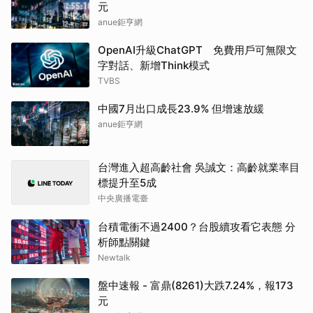
元
anue鉅亨網
OpenAI升級ChatGPT 免費用戶可無限文
字對話、新增Think模式
TVBS
中國7月出口成長23.9% 但增速放緩
anue鉅亨網
台灣進入超高齡社會 吳誠文：高齡就業率目
標提升至5成
中央廣播電臺
台積電衝不過2400？台股續攻看它表態 分
析師點關鍵
Newtalk
盤中速報 - 富鼎(8261)大跌7.24%，報173
元