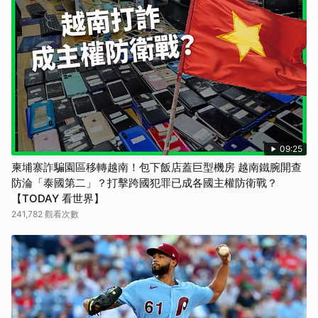
09:25
柬埔寨詐騙園區移轉越南！包下飯店蓋巨型機房 越南鐵腕開查
防淪「泰國第二」？打擊跨國犯罪已成各國主權防衛戰？
【TODAY 看世界】
241,782 觀看次數