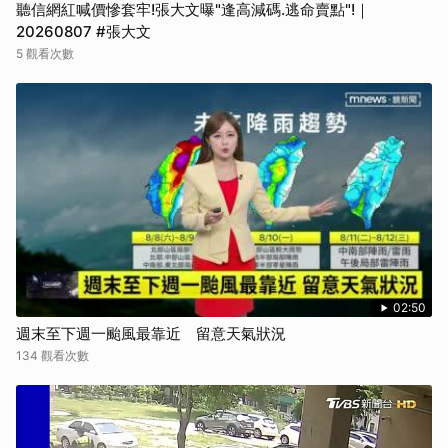
聽信網紅喊價慘套牢!張大文曝"逢高減碼.逃命賣點"!｜
20260807 #張大文
5 觀看次數
02:50
週末至下週一颱風最靠近 留意天氣狀況
134 觀看次數