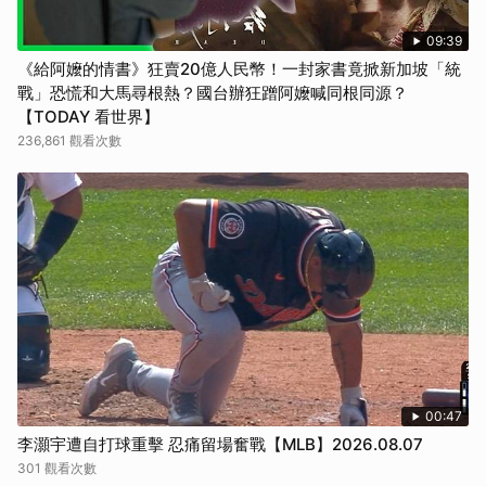
09:39
《給阿嬤的情書》狂賣20億人民幣！一封家書竟掀新加坡「統
戰」恐慌和大馬尋根熱？國台辦狂蹭阿嬤喊同根同源？
【TODAY 看世界】
236,861 觀看次數
00:47
李灝宇遭自打球重擊 忍痛留場奮戰【MLB】2026.08.07
301 觀看次數