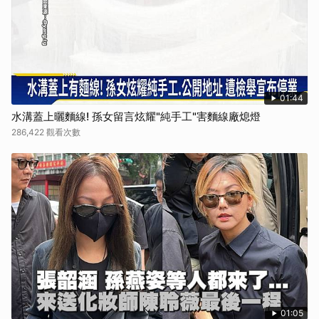
01:44
水溝蓋上曬麵線! 孫女留言炫耀"純手工"害麵線廠熄燈
286,422 觀看次數
01:05