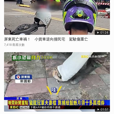
01:24
屏東死亡車禍！ 小貨車逆向撞民宅 駕駛傷重亡
7,418 觀看次數
01:57