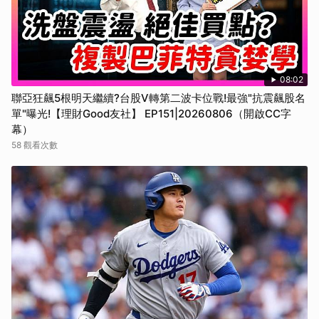
08:02
聯亞狂飆5根明天繼續?台股V轉第二波卡位戰!最強"抗震飆股名
單"曝光!【理財Good友社】 EP151|20260806（開啟CC字
幕）
58 觀看次數