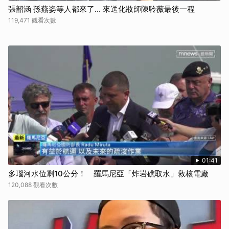
張韶涵 孫燕姿等人都來了... 來送化妝師陳聆薇最後一程
119,471 觀看次數
01:41
多瑙河水位剩10公分！ 羅馬尼亞「炸岩礁取水」救核電廠
120,088 觀看次數