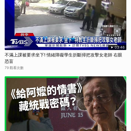
03:46
不滿上課被要求坐下! 情緒障礙學生折斷掃把攻擊女老師 右眼
恐盲
79 觀看次數