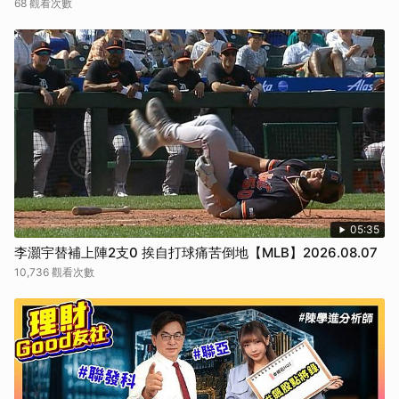
68 觀看次數
05:35
李灝宇替補上陣2支0 挨自打球痛苦倒地【MLB】2026.08.07
10,736 觀看次數