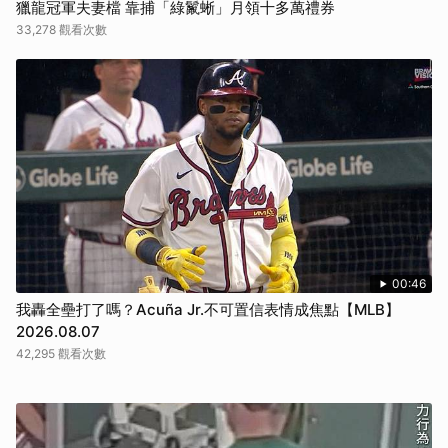
獵龍冠軍夫妻檔 靠捕「綠鬣蜥」月領十多萬禮券
33,278 觀看次數
00:46
我轟全壘打了嗎？Acuña Jr.不可置信表情成焦點【MLB】
2026.08.07
42,295 觀看次數