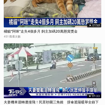
01:53
橘貓"阿咪"走失4個多月 飼主加碼20萬懸賞獎金
451 觀看次數
01:33
夫妻機車迴轉遭撞飛！民眾秒圍三角錐 撐傘遮陽暖舉全錄下