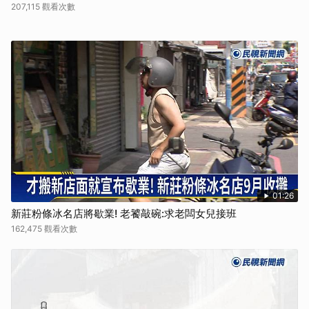
207,115 觀看次數
01:26
新莊粉條冰名店將歇業! 老饕敲碗:求老闆女兒接班
162,475 觀看次數