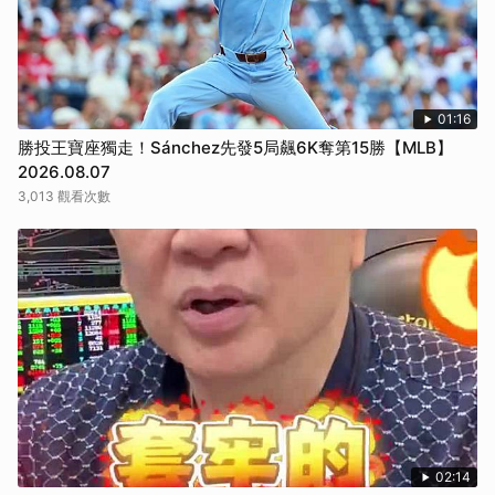
01:16
勝投王寶座獨走！Sánchez先發5局飆6K奪第15勝【MLB】
2026.08.07
3,013 觀看次數
02:14