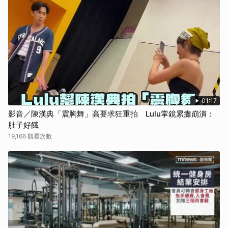
取消
01:17
影音／陳漢典「震胸舞」高要求狂重拍 Lulu掌鏡累癱崩潰：
肚子好餓
19,166 觀看次數