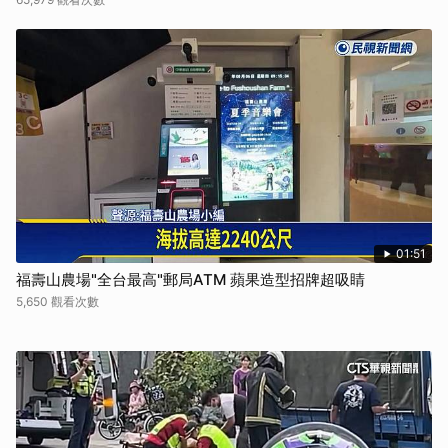
01:51
福壽山農場"全台最高"郵局ATM 蘋果造型招牌超吸睛
5,650 觀看次數