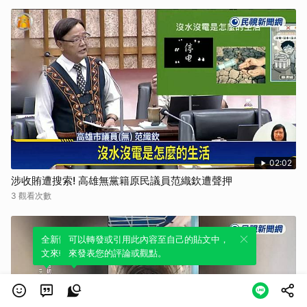
02:02
涉收賄遭搜索! 高雄無黨籍原民議員范織欽遭聲押
3 觀看次數
全新體驗！一鍵引用此內容，透過發布貼
可以轉發或引用此內容至自己的貼文中，
文來輕鬆表達個人立場。
來發表您的評論或觀點。