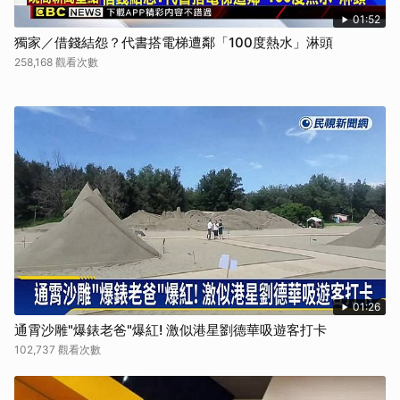
01:52
獨家／借錢結怨？代書搭電梯遭鄰「100度熱水」淋頭
258,168 觀看次數
01:26
通霄沙雕"爆錶老爸"爆紅! 激似港星劉德華吸遊客打卡
102,737 觀看次數