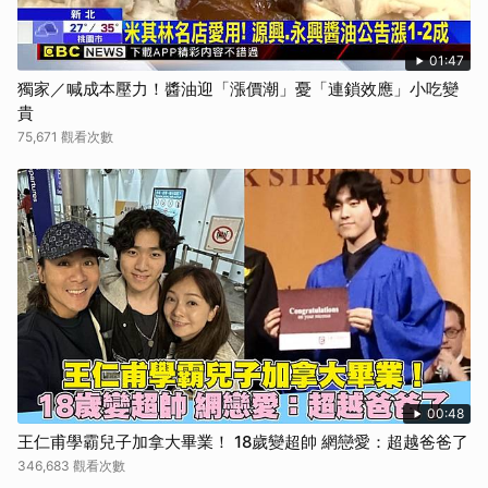
01:47
獨家／喊成本壓力！醬油迎「漲價潮」憂「連鎖效應」小吃變
貴
75,671 觀看次數
00:48
王仁甫學霸兒子加拿大畢業！ 18歲變超帥 網戀愛：超越爸爸了
346,683 觀看次數