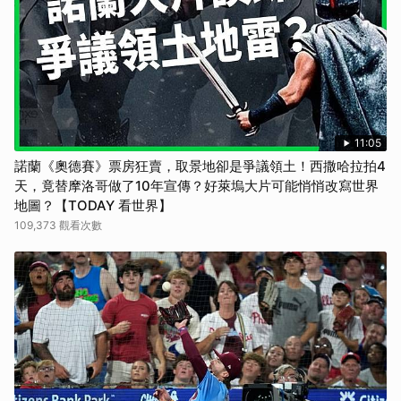
11:05
諾蘭《奧德賽》票房狂賣，取景地卻是爭議領土！西撒哈拉拍4
天，竟替摩洛哥做了10年宣傳？好萊塢大片可能悄悄改寫世界
地圖？【TODAY 看世界】
109,373 觀看次數