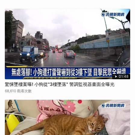
01:48
驚悚墜樓案曝! 小狗從"3樓墜落" 警調監視器畫面全曝光
68,610 觀看次數