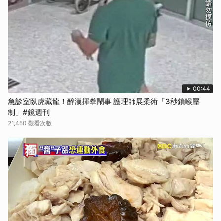
00:44
急診室臥虎藏龍！醉漢揮拳鬧事 護理師展柔術「3秒鎖喉壓
制」#鏡週刊
21,450 觀看次數