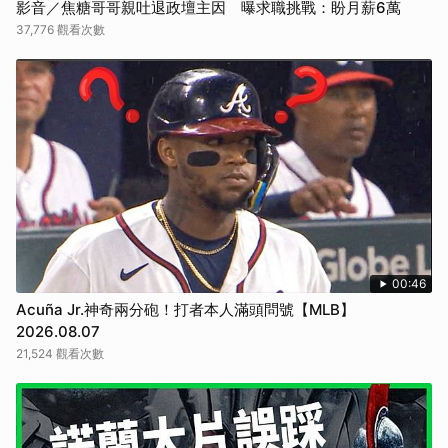
影音／焦糖哥哥親吐退政壇主因 曝求職挑戰：盼月薪6萬
37,776 觀看次數
00:46
Acuña Jr.神奇兩分砲！打者本人滿頭問號【MLB】
2026.08.07
21,524 觀看次數