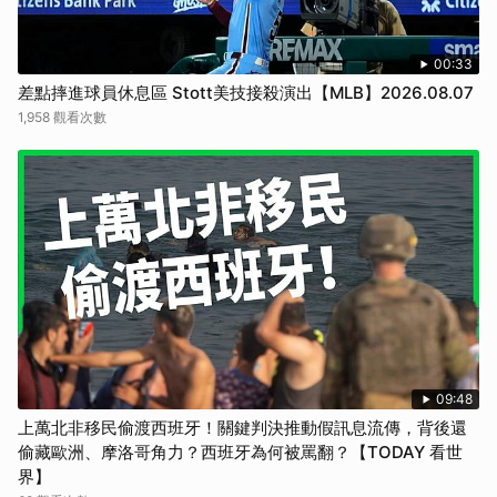
00:33
差點摔進球員休息區 Stott美技接殺演出【MLB】2026.08.07
1,958 觀看次數
09:48
上萬北非移民偷渡西班牙！關鍵判決推動假訊息流傳，背後還
偷藏歐洲、摩洛哥角力？西班牙為何被罵翻？【TODAY 看世
界】