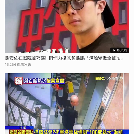
00:33
孫安佐在戲院被巧遇!! 悄悄力挺爸爸孫鵬「滿臉驕傲全被拍」
16,254 觀看次數