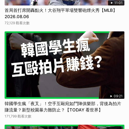
11:01
首局首打席開轟點火！大谷翔平單場雙響砲煙火秀【MLB】
2026.08.06
72,129 觀看次數
09:21
韓國學生瘋「夜叉」！空手互毆宛如鬥陣俱樂部，背後為拍片
賺流量？新型校園暴力難防止？【TODAY 看世界】
171,799 觀看次數