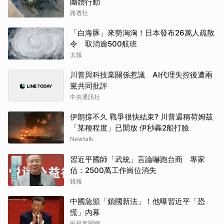
團體行動
路透社
「白海豚」來勢洶洶！日本發布26萬人疏散
令 取消逾500航班
太報
川普與科技業關係惹議 AI代理失控後遭兩
黨共同批評
中央通訊社
伊朗撐不久 戰爭很快結束? 川普還稱荷姆茲
「某種程度」已開放 伊秒轟2船打臉
Newtalk
習近平國師「武統」言論嚇跑台商 專家
估：2500萬工作崗位消失
鏡報
中國急頒「鎖國新法」！他曝習近平「恐
慌」內幕
民視新聞網