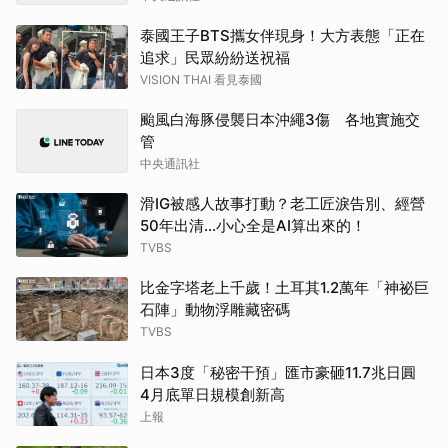
泰國王子BTS攜女伴現身！大方表態「正在
追求」民眾紛紛送祝福
VISION THAI 看見泰國
颱風白海豚侵襲日本沖繩3傷 各地實施交
管
中央通訊社
滑IG被感人故事打動？老工匠淚告別、經營
50年出清…小心全是AI算出來的！
TVBS
比金字塔老上千歲！土耳其1.2萬年「神祕巨
石陣」動物浮雕藏密碼
TVBS
日本3度「秘密干預」匯市豪砸11.7兆日圓
4月底單日規模創新高
上報