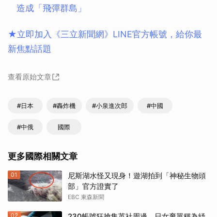
造成「飛彈群島」
★立即加入《三立新聞網》LINE官方帳號，給你最
新焦點話題
查看原始文章
#日本
#轟炸機
#小泉進次郎
#中國
#中俄
國際
更多國際相關文章
01
尼斯湖水怪又現身！遊湖拍到「神秘生物頭
部」官方證實了
EBC 東森新聞
02
230帳號狂搶集英社周邊 日女棄單稱為紓