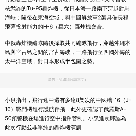
核武器的Tu-95轟炸機，從日本海一路南下穿越對馬
海峽；隨後在東海空域，與中國解放軍2架具備長程
飛彈投射能力的H-6（轟六）轟炸機會合。
中俄轟炸機編隊隨後採取共同編隊飛行，穿越沖繩本
島與宮古島之間的宮古海峽，一路飛行至四國外海的
太平洋空域，對日本形成半包圍之勢。
廣告（請繼續閱讀本文）
小泉指出，飛行途中還有多達8架次的中國殲-16（J-
16）戰鬥機進行護航伴飛，此外更確認了俄羅斯A-
50預警機在場進行空中指揮管制。小泉進次郎認為
此次行動並非單純的轟炸機演訓。