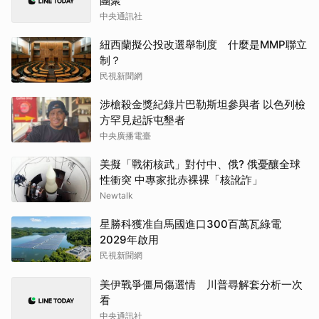
團聚
中央通訊社
紐西蘭擬公投改選舉制度 什麼是MMP聯立
制？
民視新聞網
涉槍殺金獎紀錄片巴勒斯坦參與者 以色列檢
方罕見起訴屯墾者
中央廣播電臺
美擬「戰術核武」對付中、俄? 俄憂釀全球
性衝突 中專家批赤裸裸「核訛詐」
Newtalk
星勝科獲准自馬國進口300百萬瓦綠電
2029年啟用
民視新聞網
美伊戰爭僵局傷選情 川普尋解套分析一次
看
中央通訊社