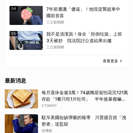
04
7年前遭譏「傻逼」！他現逆襲超車中
國前首富
三立新聞網
05
我不是清潔員！保全「拒倒垃圾」上班
3天被炒 找法院討公道結果出爐
三立新聞網
查看更多
最新消息
每月退休金逾3萬！74歲獨居翁怕花完121萬
存款「1餐只吃1片吐司」 半年後暴瘦嚇壞
女兒
CTWANT
駁斥美國短缺彈藥的報導 川普揚言抓「洩
密者」送監獄
信傳媒