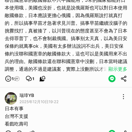
聯合國憲章的敵國條款不只中國能用，5常的國家都能對日
本使用哦，美國也没折，也就是說俄羅斯也可以對日本使用
敵國條款，日本應該更擔心俄國，因為俄羅斯說打就真打
的，所以搞事早苗才急著求見川普。搞事早苗繼續没腦子的
挑釁找打，真被揍了，以川普現在的態度甚至不會為了日本
去得罪普丁，也不會制裁俄國。搞事别太天真，以為美日安
保條約就萬事ok，美國有太多辦法說詞不出兵，美日安保
條約没聯和國憲章的敵國條款大，這也可以是美國用來不出
取消
兵的理由。敵國條款還在聯和國憲章中没刪，日本當時建議
調整，通過的不過是建議案，實際上没刪所以才還存在，刪
顯示更多
除得聯和國大會通過，再送至各國由各國國會通過，最後送
1
1
回5常全體通過才能刪，當時根本没健入刪除議程，日本只
是混淆視聽，安撫日本人民好沖高民調罷了
瑞璋YB
2025年12月10日19:22
日本有事
台灣不支援
看戲吃壽司