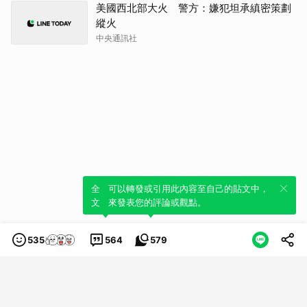
美國西北部大火 警方：嫌犯坦承縝密策劃
縱火
中央通訊社
全新體驗！一鍵引用此內容，透過發布貼
可以轉發或引用此內容至自己的貼文中，
文來輕鬆表達個人立場。
來發表您的評論或觀點。
535
564
579
類別
服務條款
隱私權政策
服務聲明