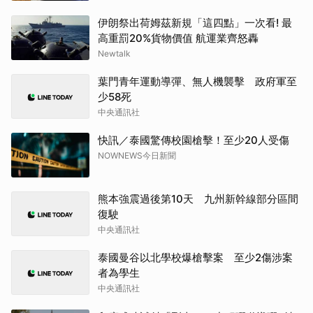
伊朗祭出荷姆茲新規「這四點」一次看! 最
高重罰20%貨物價值 航運業齊怒轟
Newtalk
葉門青年運動導彈、無人機襲擊 政府軍至
少58死
中央通訊社
快訊／泰國驚傳校園槍擊！至少20人受傷
NOWNEWS今日新聞
熊本強震過後第10天 九州新幹線部分區間
復駛
中央通訊社
泰國曼谷以北學校爆槍擊案 至少2傷涉案
者為學生
中央通訊社