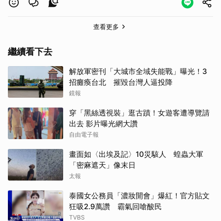
查看更多
繼續看下去
解放軍密刊「大城市全域失能戰」曝光！3
招癱瘓台北 摧毀台灣人逼投降
鏡報
穿「黑絲透視裝」逛古蹟！女遊客遭導覽請
出去 影片曝光網大讚
自由電子報
畫面如〈出埃及記〉10災駭人 蝗蟲大軍
「密麻遮天」像末日
太報
泰國女公務員「濃妝開會」爆紅！官方貼文
狂吸2.9萬讚 霸氣回嗆酸民
TVBS