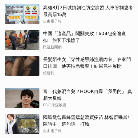
高雄8月7日城鎮韌性防空演習 人車管制違者
最高罰15萬
自由電子報
中國「這產品」闖關失敗！504包全遭查
扣 旅客下場慘了
民視新聞網
長髮陌生女「穿性感黑絲漁網內衣」在家門
口排回 他害怕急報警！結局竟神展開
鏡週刊
富二代兼混血兒？HOOK自爆「我男的」 真
相大反轉
EBC 東森娛樂
國民黨曾轟綠營擋慈濟買疫苗 林智群曝當年
陳時中「這句話」打臉
自由電子報