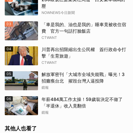
壓
NOWNEWS今日新聞
03
「車是我的、油也是我的」睡車竟被收住宿
費 官方一句話打臉飯店
CTWANT
04
川普再出招限縮出生公民權 簽行政命令打
擊「生育旅遊」
CTWANT
05
解放軍密刊「大城市全域失能戰」曝光！3
招癱瘓台北 摧毀台灣人逼投降
鏡報
06
年薪484萬工作太操！59歲翁決定不做了
「半退休」收入竟翻倍
鏡報
其他人也看了