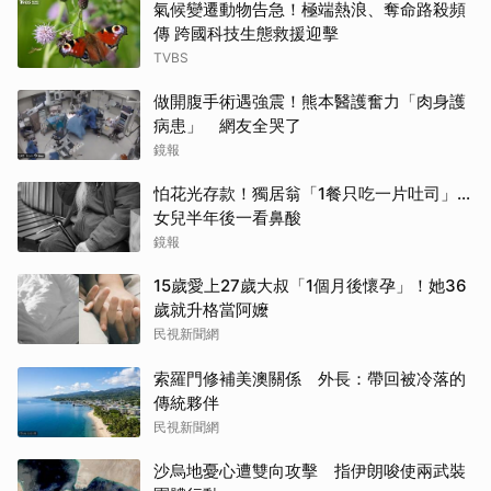
氣候變遷動物告急！極端熱浪、奪命路殺頻
傳 跨國科技生態救援迎擊
TVBS
做開腹手術遇強震！熊本醫護奮力「肉身護
病患」 網友全哭了
鏡報
怕花光存款！獨居翁「1餐只吃一片吐司」...
女兒半年後一看鼻酸
鏡報
15歲愛上27歲大叔「1個月後懷孕」！她36
歲就升格當阿嬤
民視新聞網
索羅門修補美澳關係 外長：帶回被冷落的
傳統夥伴
民視新聞網
沙烏地憂心遭雙向攻擊 指伊朗唆使兩武裝