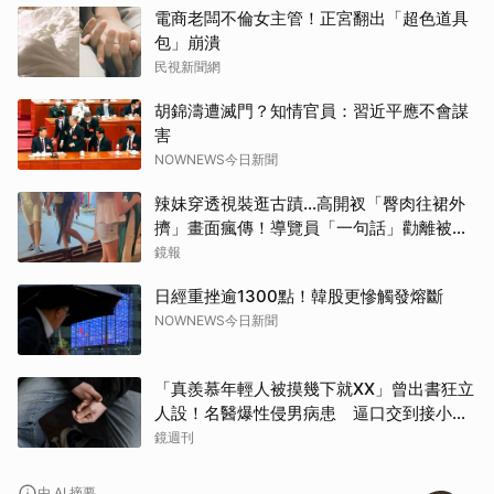
電商老闆不倫女主管！正宮翻出「超色道具
包」崩潰
民視新聞網
胡錦濤遭滅門？知情官員：習近平應不會謀
害
NOWNEWS今日新聞
辣妹穿透視裝逛古蹟…高開衩「臀肉往裙外
擠」畫面瘋傳！導覽員「一句話」勸離被狂
讚
鏡報
日經重挫逾1300點！韓股更慘觸發熔斷
NOWNEWS今日新聞
「真羨慕年輕人被摸幾下就XX」曾出書狂立
人設！名醫爆性侵男病患 逼口交到接小孩
鬧鐘響才停
鏡週刊
由 AI 摘要