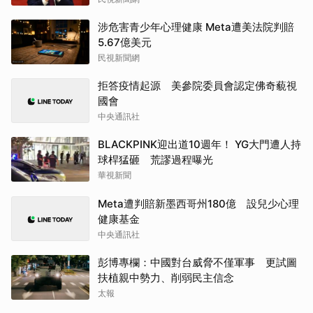
涉危害青少年心理健康 Meta遭美法院判賠
5.67億美元
民視新聞網
拒答疫情起源 美參院委員會認定佛奇藐視
國會
中央通訊社
BLACKPINK迎出道10週年！ YG大門遭人持
球桿猛砸 荒謬過程曝光
華視新聞
Meta遭判賠新墨西哥州180億 設兒少心理
健康基金
中央通訊社
彭博專欄：中國對台威脅不僅軍事 更試圖
扶植親中勢力、削弱民主信念
太報