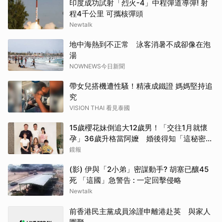
印度成功試射「烈火-4」中程彈道導彈! 射
程4千公里 可攜核彈頭
Newtalk
地中海熱到不正常 泳客消暑不成卻像在泡
湯
NOWNEWS今日新聞
帶女兒搭機遭性騷！精液成鐵證 媽媽堅持追
究
VISION THAI 看見泰國
15歲櫻花妹倒追大12歲男！「交往1月就懷
孕」36歲升格當阿嬤 婚後得知「這秘密」
傻眼了
鏡報
(影) 伊與「2小弟」密謀動手? 胡塞已釀45
死 「這國」急警告 : 一定回擊侵略
Newtalk
前香港民主黨成員涂謹申離港赴英 與家人