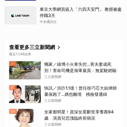
東京大學網頁嵌入「六四天安門」 教授被處
停職3天
中央通訊社
查看更多三立新聞網
最近1小時結果
01
獨家／綠博小火車失控…害夫妻成死
別！害命司機是海軍雇員：無駕駛經驗
三立新聞網
02
快訊／涉詐1.1億！曾任徐巧芯大姑律師
棄保跑了…媽也離境 桃檢發通緝
三立新聞網
03
全家都明星！資深女星辭世享耆壽94
歲 演員兒悲洩臨終前病況
三立新聞網