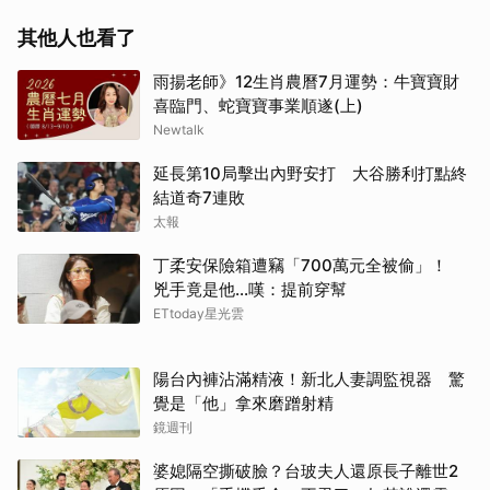
其他人也看了
雨揚老師》12生肖農曆7月運勢：牛寶寶財
喜臨門、蛇寶寶事業順遂(上)
Newtalk
延長第10局擊出內野安打 大谷勝利打點終
結道奇7連敗
太報
丁柔安保險箱遭竊「700萬元全被偷」！
兇手竟是他...嘆：提前穿幫
ETtoday星光雲
陽台內褲沾滿精液！新北人妻調監視器 驚
覺是「他」拿來磨蹭射精
鏡週刊
婆媳隔空撕破臉？台玻夫人還原長子離世2