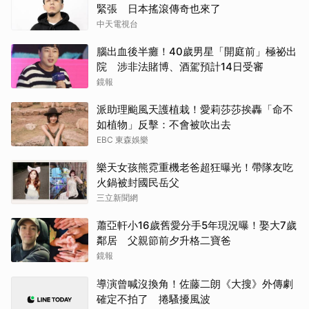
緊張 日本搖滾傳奇也來了
中天電視台
腦出血後半癱！40歲男星「開庭前」極祕出
院 涉非法賭博、酒駕預計14日受審
鏡報
派助理颱風天護植栽！愛莉莎莎挨轟「命不
如植物」反擊：不會被吹出去
EBC 東森娛樂
樂天女孩熊霓重機老爸超狂曝光！帶隊友吃
火鍋被封國民岳父
三立新聞網
蕭亞軒小16歲舊愛分手5年現況曝！娶大7歲
鄰居 父親節前夕升格二寶爸
鏡報
導演曾喊沒換角！佐藤二朗《大搜》外傳劇
確定不拍了 捲騷擾風波