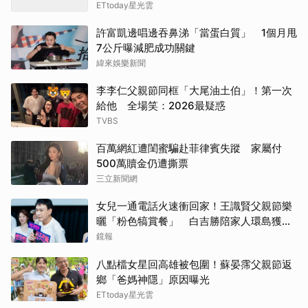
ETtoday星光雲
許富凱邊唱邊吞鼻涕「當蛋白質」 1個月甩
7公斤曝減肥成功關鍵
緯來娛樂新聞
李李仁父親節同框「大尾油土伯」！第一次
給他 全場笑：2026最疑惑
TVBS
百萬網紅遭閨蜜騙赴菲律賓失蹤 家屬付
500萬贖金仍遭撕票
三立新聞網
女兒一通電話火速衝回家！王識賢父親節樂
曬「粉色犒賞餐」 白吉勝陪家人環島獲封
「最狂老爸」
鏡報
八點檔女星回高雄被包圍！蘇晏霈父親節返
鄉「爸媽神隱」原因曝光
ETtoday星光雲