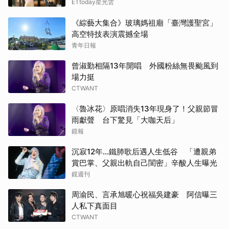
ETtoday星光雲
《綜藝大集合》玻璃媽祖廟「臺灣護聖宮」
高空特技表演震撼全場
青年日報
曾淑勤相隔13年開唱 外國粉絲無畏颱風到
場力挺
CTWANT
〈魯冰花〉原唱消失13年現身了！父親節冒
雨獻聲 台下驚見「大咖天后」
鏡報
沉寂12年…鐵肺歌后遇人生低谷 「遭親弟
賞巴掌、父親出軌自己閨密」辛酸人生曝光
鏡週刊
周渝民、言承旭暖心祝福吳建豪 阿信曝三
人私下真面目
CTWANT