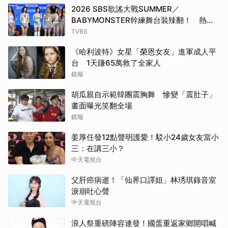
2026 SBS歌謠大戰SUMMER／
BABYMONSTER幹練舞台裝辣翻！ 熱情
邀舞：跟我們一起跳
TVBS
《哈利波特》女星「榮恩女友」進軍成人平
台 1天賺65萬救了全家人
鏡報
胡瓜親自示範韓團震胸舞 慘變「震肚子」
畫面曝光笑翻全場
鏡報
姜厚任發12點聲明護愛！駁小24歲女友當小
三：在講三小？
中天電視台
父肝癌病逝！「仙界口譯姐」林琇琪錄音室
淚崩吐心聲
中天電視台
浪人祭重磅陣容連發！國蛋重返家鄉開唱喊