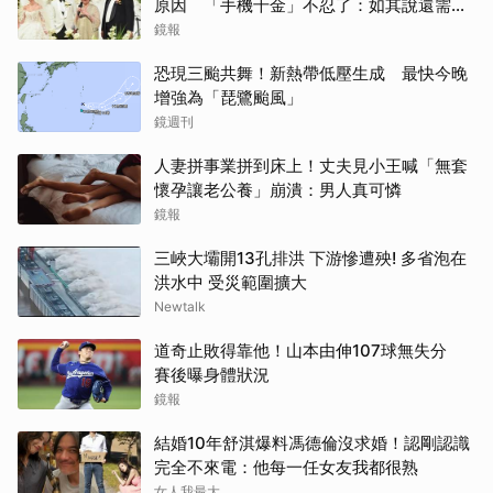
原因 「手機千金」不忍了：如其說還需要
離開嗎？
鏡報
恐現三颱共舞！新熱帶低壓生成 最快今晚
增強為「琵鷺颱風」
鏡週刊
人妻拼事業拼到床上！丈夫見小王喊「無套
懷孕讓老公養」崩潰：男人真可憐
鏡報
三峽大壩開13孔排洪 下游慘遭殃! 多省泡在
洪水中 受災範圍擴大
Newtalk
道奇止敗得靠他！山本由伸107球無失分
賽後曝身體狀況
鏡報
結婚10年舒淇爆料馮德倫沒求婚！認剛認識
完全不來電：他每一任女友我都很熟
女人我最大