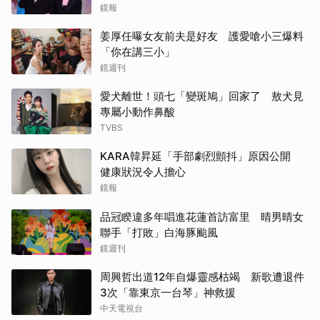
鏡報
姜厚任曝女友前夫是好友 護愛嗆小三爆料
「你在講三小」
鏡週刊
愛犬離世！頭七「變斑鳩」回家了 敖犬見
專屬小動作鼻酸
TVBS
KARA韓昇延「手部劇烈顫抖」原因公開
健康狀況令人擔心
鏡報
品冠睽違多年唱進花蓮首訪富里 晴男晴女
聯手「打敗」白海豚颱風
鏡週刊
周興哲出道12年自爆靈感枯竭 新歌遭退件
3次「靠東京一台琴」神救援
中天電視台