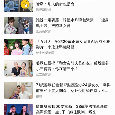
嗆爆：別人的命也是命
民視新聞網
誰說一定要露！韓星水炸彈包緊緊 「連身
戰士裝」被誇新女神
壹蘋新聞網
「五月天」冠佑20歲正妹女兒遭AI合成不雅
影片 小玫瑰堅強發聲
緯來娛樂新聞
姜厚任親揭「和女友前夫是好友」反駁童芯
小三傳言：你在講三小？
三立新聞網
71歲姜厚任發聲12點護愛小24歲女友！曝與
前夫私下驚人關係 意外受討論自嘲：不要
紅過蘇志燮
鏡報
情斷身家1500億富商！38歲梁洛施牽新歡
高調認愛 生3子「絕佳狀態」曝光