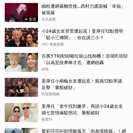
鐵粉遭網暴離世後...西村力露面喊「幸福」
被罵爆
影音
非凡娛樂
小24歲女友背景遭起底！姜厚任12點聲明
「駁小三傳聞」：你在講三小？
EBC 東森娛樂
百萬YTR跳50噸垃圾山找相機！澎湖民宿辯
「以為是按摩棒才丟」遭網砲轟
鏡報
姜厚任小兩輪女友遭起底！親揭12點爭議
反擊「暈船破財」
民視新聞網
姜厚任「老牛找到嫩草」再談小24歲女友
揭七世情緣駁拐坑、暈船破財
鏡週刊
愛莉莎莎叫助理颱風天「肉身護植栽」！網