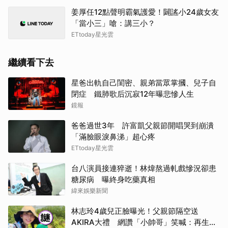
姜厚任12點聲明霸氣護愛！闢謠小24歲女友
「當小三」嗆：講三小？
ETtoday星光雲
繼續看下去
星爸出軌自己閨密、親弟當眾掌摑、兒子自
閉症 鐵肺歌后沉寂12年曝悲慘人生
鏡報
爸爸過世3年 許富凱父親節開唱哭到崩潰
「滿臉眼淚鼻涕」超心疼
ETtoday星光雲
台八演員接連猝逝！林煒熬過軋戲慘況卻患
糖尿病 曝終身吃藥真相
緯來娛樂新聞
林志玲4歲兒正臉曝光！父親節隔空送
AKIRA大禮 網讚「小帥哥」笑喊：再生一