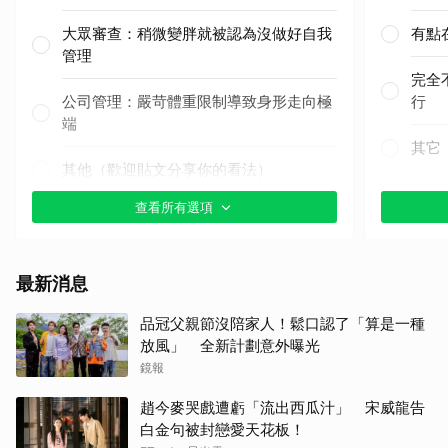
大眾審查：稍微變胖就被認為沒做好自我
有點
管理
完全
公司管理：嚴苛體重限制導致身形走向極
行
端
其它
其他（歡迎貼文分享你的看法）
查看所有選項
最新消息
品冠父親節沒陪家人！鬆口認了「算是一種
放風」 全新計劃意外曝光
鏡報
趙今麥哭戲遭虧「流出西瓜汁」 宋威龍告
白金句被封戀愛天花板！