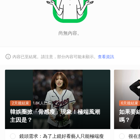
尚無內容。
內容已至結尾。請注意，部分內容可能未顯示。
查看資訊
2天後結束
1.8K人已投
6天後結束
韓娛圈掀「骨感瘦」現象！極端風潮
如果要
主因是？
嗎？
鏡頭需求：為了上鏡好看藝人只能極端瘦
很在