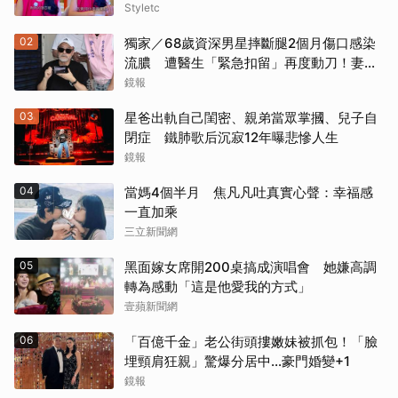
Styletc
02
獨家／68歲資深男星摔斷腿2個月傷口感染
流膿 遭醫生「緊急扣留」再度動刀！妻心
力交瘁曝現況
鏡報
03
星爸出軌自己閨密、親弟當眾掌摑、兒子自
閉症 鐵肺歌后沉寂12年曝悲慘人生
鏡報
04
當媽4個半月 焦凡凡吐真實心聲：幸福感
一直加乘
三立新聞網
05
黑面嫁女席開200桌搞成演唱會 她嫌高調
轉為感動「這是他愛我的方式」
壹蘋新聞網
06
「百億千金」老公街頭摟嫩妹被抓包！「臉
埋頸肩狂親」驚爆分居中...豪門婚變+1
鏡報