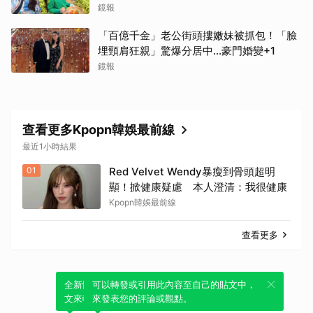
個
鏡報
「百億千金」老公街頭摟嫩妹被抓包！「臉
埋頸肩狂親」驚爆分居中...豪門婚變+1
鏡報
查看更多Kpopn韓娛最前線
最近1小時結果
01
Red Velvet Wendy暴瘦到骨頭超明
顯！掀健康疑慮 本人澄清：我很健康
Kpopn韓娛最前線
查看更多
全新體驗！一鍵引用此內容，透過發布貼
可以轉發或引用此內容至自己的貼文中，
文來輕鬆表達個人立場。
來發表您的評論或觀點。