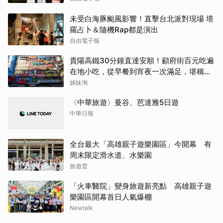
未受白海豚颱風影響！直擊台北派對現場 塔
羅占卜＆隨機Rap都是演出
自由電子報
貴陽高鐵30分鐘直達安順！顧府街百元吃遍
在地小吃，從早餐到宵夜一次滿足，堪稱貴
州「小吃王國」
姊妹淘
〈中華旅遊〉曼谷、芭達雅5日遊
中華日報
全台最大「高雄親子遊樂園區」今開幕 有
周末限定滑水道、水樂園
旅遊雲
「火車醫院」變身旅遊新亮點 高雄親子遊
樂園區開幕首日人氣爆棚
Newtalk