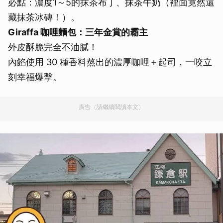
必點：濃度1～5的抹茶布丁、抹茶牛奶（裡面竟然還
藏抹茶冰磚！）。
Giraffa 咖哩麵包：三年金賞的霸主
外皮酥脆完全不油膩！
內餡使用 30 種香料熬出的濃厚咖哩＋起司，一咬立
刻幸福爆擊。
廣告（請繼續閱讀本文）