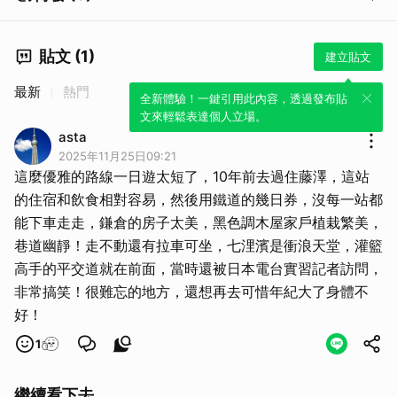
貼文 (1)
建立貼文
最新
熱門
全新體驗！一鍵引用此內容，透過發布貼
文來輕鬆表達個人立場。
asta
2025年11月25日09:21
這麼優雅的路線一日遊太短了，10年前去過住藤澤，這站
的住宿和飲食相對容易，然後用鐵道的幾日券，沒每一站都
能下車走走，鎌倉的房子太美，黑色調木屋家戶植栽繁美，
巷道幽靜！走不動還有拉車可坐，七浬濱是衝浪天堂，灌籃
高手的平交道就在前面，當時還被日本電台實習記者訪問，
非常搞笑！很難忘的地方，還想再去可惜年紀大了身體不
好！
1
繼續看下去