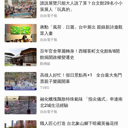
誰說展覽只能大人說了算？台文館29名小小
策展人「玩真的」
自由電子報
蔣勳「風荷．日麗」台中展出 親錄新詩邀觀
眾入畫
自由電子報
百年官舍華麗轉身！西螺客町文化館8/8開
館揭開政權變遷史
觀傳媒
高雄人好忙！假日景點再+1 全台最大免門
票親子樂園開幕
TVBS
融化蠟塊飄散特殊氣味 「指尖儀式」串連南
北2城生活經驗
自由電子報
職人匠心打造 台北象山腳下暗藏英倫花徑