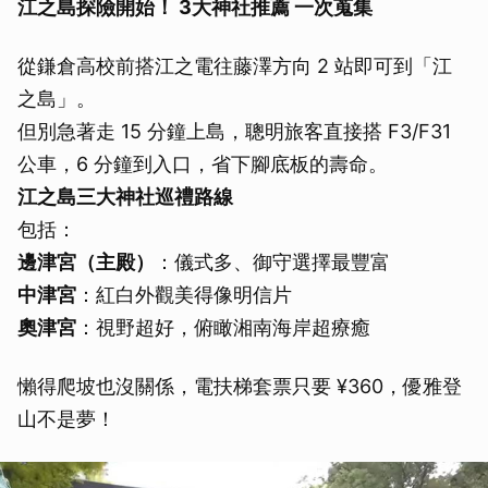
江之島探險開始！ 3大神社推薦 一次蒐集
從鎌倉高校前搭江之電往藤澤方向 2 站即可到「江
之島」。
但別急著走 15 分鐘上島，聰明旅客直接搭 F3/F31
公車，6 分鐘到入口，省下腳底板的壽命。
江之島三大神社巡禮路線
包括：
邊津宮（主殿）
：儀式多、御守選擇最豐富
中津宮
：紅白外觀美得像明信片
奧津宮
：視野超好，俯瞰湘南海岸超療癒
懶得爬坡也沒關係，電扶梯套票只要 ¥360，優雅登
山不是夢！