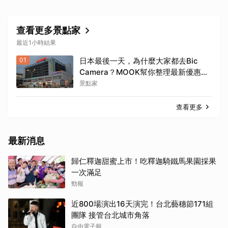
查看更多景點家
最近1小時結果
01
日本最後一天，為什麼大家都去Bic
Camera？MOOK幫你整理最新優惠
券，行前趕快存手機，結帳直接用，最
景點家
高省10%
查看更多
最新消息
歸仁釋迦甜蜜上市！吃釋迦騎鐵馬果園採果
一次滿足
勁報
近800場演出16天演完！台北藝穗節171組
團隊 接管台北城市角落
自由電子報