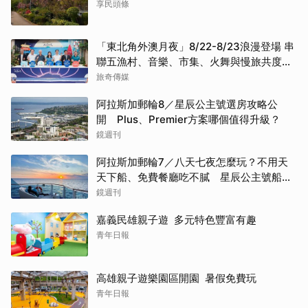
享民頭條
「東北角外澳月夜」8/22-8/23浪漫登場 串
聯五漁村、音樂、市集、火舞與慢旅共度夏
夜
旅奇傳媒
阿拉斯加郵輪8／星辰公主號選房攻略公
開 Plus、Premier方案哪個值得升級？
鏡週刊
阿拉斯加郵輪7／八天七夜怎麼玩？不用天
天下船、免費餐廳吃不膩 星辰公主號船上
一日生活公開
鏡週刊
嘉義民雄親子遊 多元特色豐富有趣
青年日報
高雄親子遊樂園區開園 暑假免費玩
青年日報