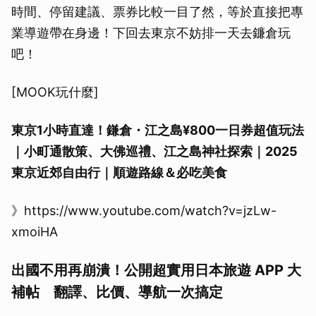
時間、停留建議、票券比較一目了然，等於直接把專
業導遊帶在身邊！下回去東京不妨排一天去鐮倉玩
吧！
[MOOK玩什麼]
東京1小時直達！鎌倉・江之島¥800一日券超值玩法
｜小町通散策、大佛巡禮、江之島神社探索｜2025
東京近郊自由行｜順遊路線＆必吃美食
》https://www.youtube.com/watch?v=jzLw-
xmoiHA
出國不用再崩潰！公開超實用日本旅遊 APP 大
補帖 翻譯、比價、導航一次搞定