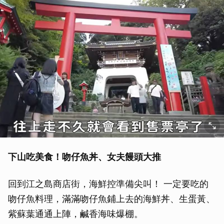
下山吃美食！吻仔魚丼、女夫饅頭大推
回到江之島商店街，海鮮控準備尖叫！ 一定要吃的
吻仔魚料理，滿滿吻仔魚鋪上去的海鮮丼、生蛋黃、
紫蘇葉通通上陣，鹹香海味爆棚。