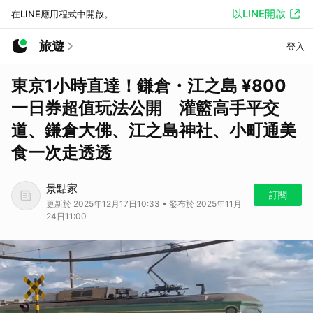
以LINE開啟
在LINE應用程式中開啟。
旅遊
登入
東京1小時直達！鎌倉・江之島 ¥800
一日券超值玩法公開 灌籃高手平交
道、鎌倉大佛、江之島神社、小町通美
食一次走透透
景點家
訂閱
更新於 2025年12月17日10:33 • 發布於 2025年11月
24日11:00