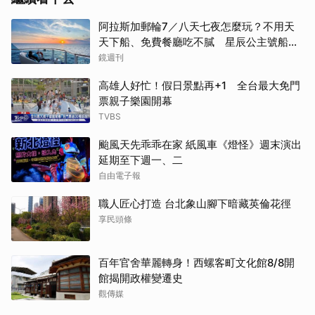
阿拉斯加郵輪7／八天七夜怎麼玩？不用天
天下船、免費餐廳吃不膩 星辰公主號船上
一日生活公開
鏡週刊
高雄人好忙！假日景點再+1 全台最大免門
票親子樂園開幕
TVBS
颱風天先乖乖在家 紙風車《燈怪》週末演出
延期至下週一、二
自由電子報
職人匠心打造 台北象山腳下暗藏英倫花徑
享民頭條
百年官舍華麗轉身！西螺客町文化館8/8開
館揭開政權變遷史
觀傳媒