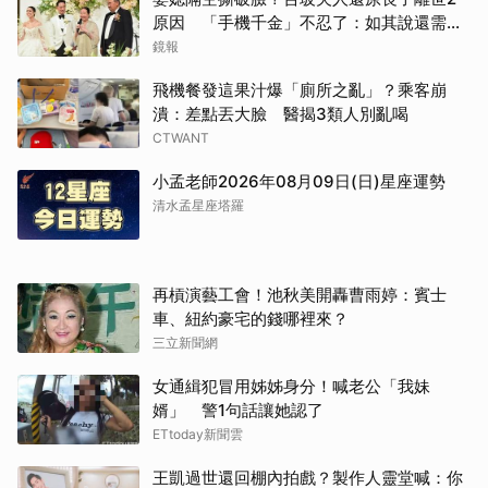
原因 「手機千金」不忍了：如其說還需要
離開嗎？
鏡報
飛機餐發這果汁爆「廁所之亂」？乘客崩
潰：差點丟大臉 醫揭3類人別亂喝
CTWANT
小孟老師2026年08月09日(日)星座運勢
清水孟星座塔羅
再槓演藝工會！池秋美開轟曹雨婷：賓士
車、紐約豪宅的錢哪裡來？
三立新聞網
女通緝犯冒用姊姊身分！喊老公「我妹
婿」 警1句話讓她認了
ETtoday新聞雲
王凱過世還回棚內拍戲？製作人靈堂喊：你