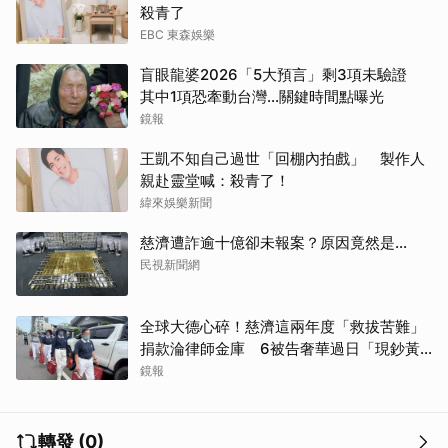
殺青了
EBC 東森娛樂
盲眼龍婆2026「5大預言」剩3項未驗證
其中1項恐牽動台灣...關鍵時間點曝光
鏡報
王凱不知自己過世「回棚內拍戲」 製作人
親赴靈堂喊：殺青了！
緯來娛樂新聞
慈濟遭詐逾十億卻未報案？原因竟然是...
民視新聞網
全球大德心碎！慈濟這兩年度「救拔苦難」
捐款淪律師金庫 6被告奢華過日「現鈔黃
金淹腳目」
鏡報
轉發 (0)