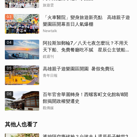
旅遊雲
03
「火車醫院」變身旅遊新亮點 高雄親子遊
樂園區開幕首日人氣爆棚
Newtalk
04
阿拉斯加郵輪7／八天七夜怎麼玩？不用天
天下船、免費餐廳吃不膩 星辰公主號船上
一日生活公開
鏡週刊
05
高雄親子遊樂園區開園 暑假免費玩
青年日報
06
百年官舍華麗轉身！西螺客町文化館8/8開
館揭開政權變遷史
觀傳媒
其他人也看了
婆媳隔空撕破臉？台玻夫人還原長子離世2