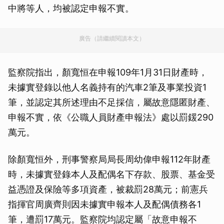
中將等人，均被認定申報不實。
廣告（請繼續閱讀本文）
監察院指出，顏寬恒在申報109年1月31日財產時，
未據實登錄以他人名義持有的汽車2筆及事業投資1
筆，並認定其所述理由不足採信，屬故意隱匿財產、
申報不實，依《公職人員財產申報法》處以罰鍰290
萬元。
除顏寬恒外，刑事警察局局長周幼偉申報112年財產
時，未據實登錄本人及配偶名下存款、股票、基金受
益憑證及保險等多項資產，被裁罰28萬元；前憲兵
指揮官周廣齊則因未據實申報本人及配偶債務各1
筆，遭罰17萬元。監察院均認定屬「故意申報不