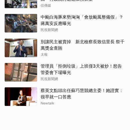
信傳媒
中颱白海豚來勢洶洶「會放颱風整備假」？
蔣萬安反應曝光
民視新聞網
別讓民主被賣掉 新北檢察長致信里長 祭千
萬獎金查賄
太報
管理員「拒倒垃圾」上班僅3天被炒！怒告
管委會下場曝光
民視新聞網
蔡英文點頭出任蘇巧慧競總主委！她證實：
很早就一口答應
Newtalk