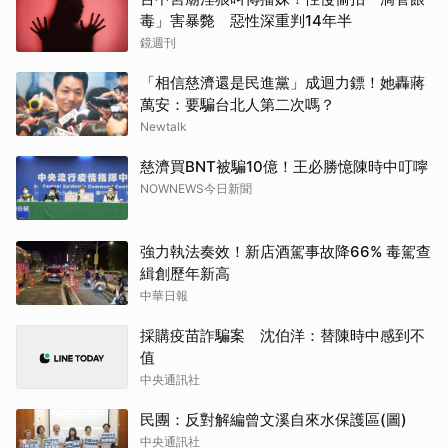
毒」害暴斃 惡性深重判14年半
鏡週刊
「相信慈濟還是民進黨」成迴力鏢！她轟蔣
萬安：要騙台北人第二次嗎？
Newtalk
慈濟買BNT被騙10億！王必勝憶陳時中叮嚀
NOWNEWS今日新聞
強力執法奏效！新店酒駕事故降66% 毒駕查
緝創歷年新高
中華日報
採購疫苗詐騙案 沈伯洋：替陳時中感到不
值
中央通訊社
民團：反對解編曾文溪自來水保護區(圖)
中央通訊社