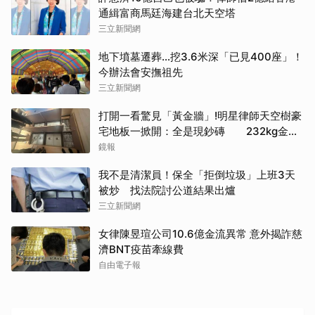
通緝富商馬廷海建台北天空塔
三立新聞網
地下墳墓遷葬…挖3.6米深「已見400座」！
今辦法會安撫祖先
三立新聞網
打開一看驚見「黃金牆」!明星律師天空樹豪
宅地板一掀開：全是現鈔磚 232kg金山
震撼影像曝
鏡報
我不是清潔員！保全「拒倒垃圾」上班3天
被炒 找法院討公道結果出爐
三立新聞網
女律陳昱瑄公司10.6億金流異常 意外揭詐慈
濟BNT疫苗牽線費
取消
自由電子報