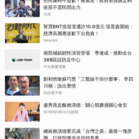
拒向陳時中道歉！蔣萬安：政府若採購足夠
疫苗不需民間出力
台視
幫買BNT疫苗竟遭詐10.6億元 張景森開砲：
慈濟高層應道歉下台負責！
Newtalk
南部城鎮韌性演習登場 季連成：推動全台
368區設防災中心
中央廣播電臺
劉和然嗆蘇巧慧「三鶯線干你什麼事」 李四
川稱：說出實情
自由電子報
盧秀燕反酸賴清德：關心我勝過關心食安
NOWNEWS今日新聞
總統賴清德要完成「台灣之盾」最後一塊拼
圖 行政院將送追加預算案