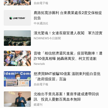
自由電子報
農路拓寬涉圖利 台東農業處長2度交保檢提
抗告
中央通訊社
漢光驚魂！女連長寢室遭人夜闖 軍方證實
NOWNEWS今日新聞
昔嗆「相信慈濟還民進黨」疫苗戰翻車！遭
詐10億真相曝 她轟蔣萬安、柯文哲道歉
Newtalk
慈濟買BNT被騙10億案 溫朗東列藍白昔批
「政府擋疫苗」言論
自由電子報
北檢出手查兆基案！董座李建成遭帶回偵
訊 投資人憂數百萬血本無歸
鏡週刊