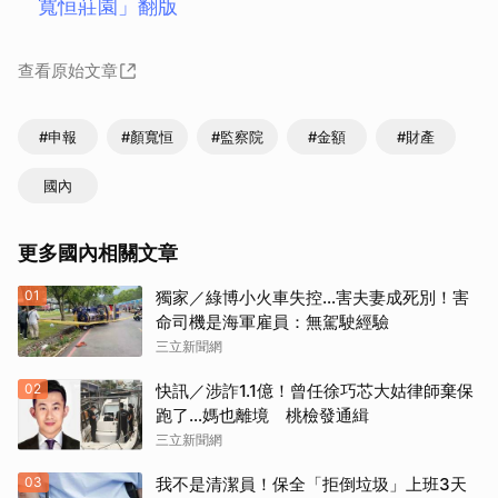
寬恒莊園」翻版
查看原始文章
#申報
#顏寬恒
#監察院
#金額
#財產
國內
更多國內相關文章
01
獨家／綠博小火車失控…害夫妻成死別！害
命司機是海軍雇員：無駕駛經驗
三立新聞網
02
快訊／涉詐1.1億！曾任徐巧芯大姑律師棄保
跑了…媽也離境 桃檢發通緝
三立新聞網
03
我不是清潔員！保全「拒倒垃圾」上班3天