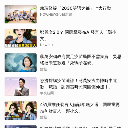
賴瑞隆提「2030雙語之都」七大行動
NOWNEWS今日新聞
鄭麗文2.0？ 國民黨發布AI發言人「鄭小
文」
Newtalk
蔣萬安稱政府買足疫苗民團不需集資 吳思
瑤批未道歉還「死鴨子嘴硬」
鏡報
慈濟採購疫苗遭詐！蔣萬安沒向陳時中道
歉 喊話「謝謝當時民間團體伸援手」
華視新聞
4議員擔任發言人備戰年底大選 國民黨再
推AI發言人「鄭小文」
鏡報