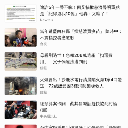
遭詐5年一聲不吭！四叉貓揪慈濟聲明重點
是「記得還我10億」他轟：太瞎了！
Newtalk
當年遭藍白狂轟「擋慈濟買疫苗」 陳時中：
不實指控者應道歉
台視
母親剛過世！急領206萬遺產「扣還費
用」 父子倆違法遭判刑
鏡報
火煙冒出！沙鹿水電行清晨陷火海1家4口驚
逃 72歲嬤受困3樓消防架梯救人
鏡報
總預算案卡關 蔡其昌喊話趕快協商討論
(圖)
中央通訊社
台中宮廟淫狼叫傳播妹！性侵偷拍「滴管餵