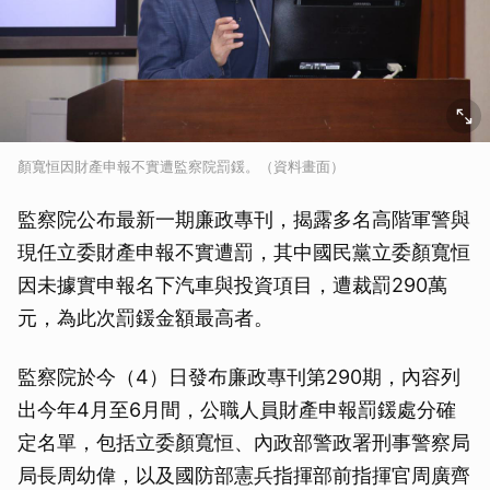
顏寬恒因財產申報不實遭監察院罰鍰。（資料畫面）
監察院公布最新一期廉政專刊，揭露多名高階軍警與
現任立委財產申報不實遭罰，其中國民黨立委顏寬恒
因未據實申報名下汽車與投資項目，遭裁罰290萬
元，為此次罰鍰金額最高者。
監察院於今（4）日發布廉政專刊第290期，內容列
出今年4月至6月間，公職人員財產申報罰鍰處分確
定名單，包括立委顏寬恒、內政部警政署刑事警察局
局長周幼偉，以及國防部憲兵指揮部前指揮官周廣齊