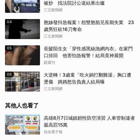
被炒 找法院討公道結果出爐
三立新聞網
04
胞姊發抖急報案！怨雙胞胎兄長期失業 23
歲男狂砍16刀奪命
三立新聞網
05
長髮陌生女「穿性感黑絲漁網內衣」在家門
口排回 他害怕急報警！結局竟神展開
鏡週刊
06
大逆轉！3歲童「吃火鍋打翻雞湯」胸口遭
燙傷 媽媽怒告負責人結局曝
三立新聞網
其他人也看了
高雄8月7日城鎮韌性防空演習 人車管制違者
最高罰15萬
自由電子報