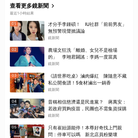
查看更多鏡新聞
最近1小時結果
01
才分手李鍾碩！ IU社群「前前男友」
無預警現聲掀議論
鏡新聞
02
農場文狂洗「離婚、女兒不是檢場
的」 李翊君闢謠：李媽一度當真
鏡新聞
03
《請世界吃桌》滷肉爆紅 陳隨意不藏
私公開食譜！5食材滷出一鍋香
鏡新聞
04
昔稱相信慈濟還是民進黨？ 蔣萬安：
若政府買夠疫苗，民團也不需集資採購
鏡新聞
05
只有崔始源能停！本尊好奇找上門親
問：停車可以嗎 新北店員粉樂壞