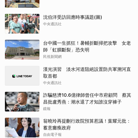
沈伯洋受訪回應時事議題(圖)
中央通訊社
台中國一生抓狂！暑輔折斷掃把攻擊 女老
師「虹膜斷裂」恐失明
民視新聞網
漢光演習 淡水河道阻絕設置防共軍溯河直
取首都
中央通訊社
詐騙慈濟10.6億律師曾任中市府顧問 蔡其
昌批盧秀燕：潮水退了才知誰沒穿褲子
鏡報
翁曉玲再提刪行政院預算惹議！葉耀元批：
蓄意癱瘓政府
自由電子報