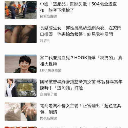
中國「這產品」闖關失敗！504包全遭查
扣 旅客下場慘了
民視新聞網
長髮陌生女「穿性感黑絲漁網內衣」在家門
口排回 他害怕急報警！結局竟神展開
鏡週刊
富二代兼混血兒？HOOK自爆「我男的」 真
相大反轉
EBC 東森娛樂
國民黨曾轟綠營擋慈濟買疫苗 林智群曝當年
陳時中「這句話」打臉
自由電子報
電商老闆不倫女主管！正宮翻出「超色道具
包」崩潰
民視新聞網