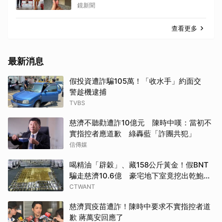
鏡新聞
查看更多
最新消息
假投資遭詐騙105萬！「收水手」約面交
警趁機逮捕
TVBS
慈濟不聽勸遭詐10億元 陳時中嘆：當初不
實指控者應道歉 綠轟藍「詐團共犯」
信傳媒
喝精油「辟穀」、藏158公斤黃金！假BNT
騙走慈濟10.6億 豪宅地下室竟挖出乾鮑金
庫
CTWANT
慈濟買疫苗遭詐！陳時中要求不實指控者道
歉 蔣萬安回應了