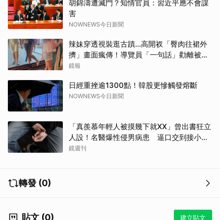
胡錦濤遭滅門？知情官員：習近平應不會謀
害
NOWNEWS今日新聞
辣妹穿透視裝逛古蹟…高開衩「臀肉往裙外
擠」畫面瘋傳！導覽員「一句話」勸離被狂
讚
鏡報
日經重挫逾1300點！韓股更慘觸發熔斷
NOWNEWS今日新聞
「真羨慕年輕人被摸幾下就XX」曾出書狂立
人設！名醫爆性侵男病患 逼口交到接小孩
鬧鐘響才停
鏡週刊
轉發 (0)
貼文 (0)
建立貼文