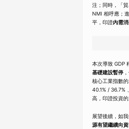
注；同時，「貿易
NMI 相呼應
平，印證
內需消
本次導致 GD
基礎建設暫停
，
核心工業指數的水泥
40.1% / 36
高，印證投資的
展望後續，如
源有望繼續向資