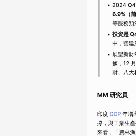
2024 
6.9%（
等服務類
投資是 Q
中，營建業
展望新財年
據，12
財、八大
MM 研究員
印度
GDP
年增率
撐，與工業生產
來看，「農林漁業