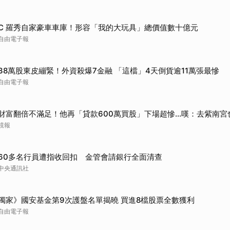
C 羅秀自家豪車車庫！形容「我的大玩具」總價值數十億元
自由電子報
38萬股東皮繃緊！外資殺爆7金融 「這檔」4天倒貨逾11萬張最慘
自由電子報
財富翻倍不滿足！他再「貸款600萬買股」下場超慘...嘆：去紫南宮
鏡報
60多名行員遭指收回扣 金管會請銀行全面清查
中央通訊社
獨家》國安基金第9次護盤名單揭曉 買進8檔股票全數獲利
自由電子報