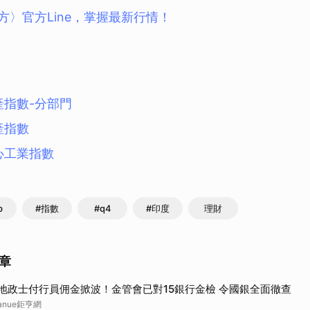
取消
方〉官方Line，掌握最新行情！
產指數-分部門
產指數
心工業指數
p
#指數
#q4
#印度
理財
章
地政士付行員佣金掀波！金管會已對15銀行金檢 令國銀全面徹查
anue鉅亨網