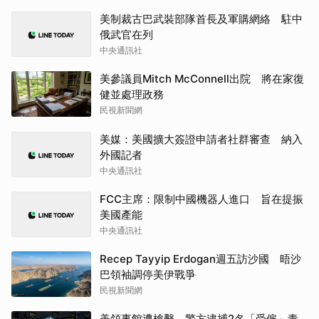
美制裁古巴武裝部隊首長及軍購網絡 駐中
俄武官在列
中央通訊社
美參議員Mitch McConnell出院 將在家復
健並處理政務
民視新聞網
美媒：美國擴大簽證申請者社群審查 納入
外國記者
中央通訊社
FCC主席：限制中國機器人進口 旨在提振
美國產能
中央通訊社
Recep Tayyip Erdogan週五訪沙國 晤沙
巴領袖調停美伊戰爭
民視新聞網
美領事館遭槍擊 警方逮捕2名「受僱」青