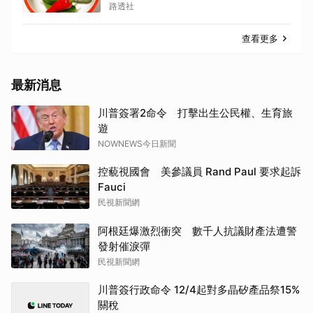
路透社
查看更多
最新消息
川普簽署2命令 打擊出生公民權、生育旅
遊
NOWNEWS今日新聞
控藐視國會 美參議員 Rand Paul 要求起訴
Fauci
民視新聞網
阿根廷爆激烈衝突 數千人抗議財產法遭警
發射催淚彈
民視新聞網
川普簽行政命令 12/4起對多晶矽產品祭15%
關稅