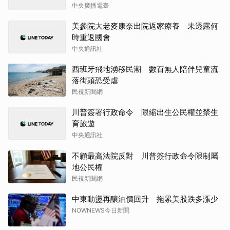
中央廣播電臺
美參院大老麥康奈出院返家療養 未透露何
時重返國會
中央通訊社
西班牙飛地湧移民潮 數百無人陪伴兒童流
落街頭恐受虐
民視新聞網
川普簽署行政命令 限縮出生公民權並禁生
育旅遊
中央通訊社
不顧最高法院反對 川普簽行政命令限制屬
地公民權
民視新聞網
中東動盪再釀油價回升 拖累美股跌多漲少
NOWNEWS今日新聞