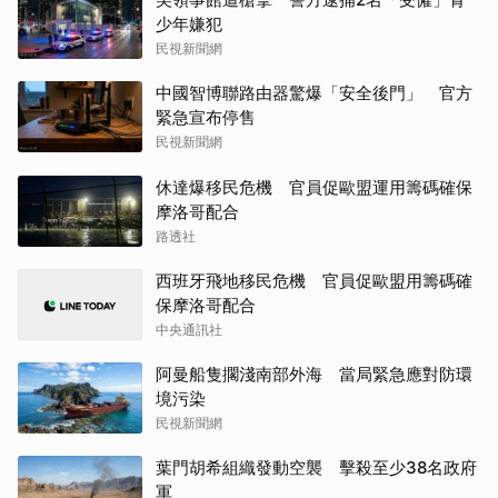
少年嫌犯
民視新聞網
中國智博聯路由器驚爆「安全後門」 官方
緊急宣布停售
民視新聞網
休達爆移民危機 官員促歐盟運用籌碼確保
摩洛哥配合
路透社
西班牙飛地移民危機 官員促歐盟用籌碼確
保摩洛哥配合
中央通訊社
阿曼船隻擱淺南部外海 當局緊急應對防環
境污染
民視新聞網
葉門胡希組織發動空襲 擊殺至少38名政府
軍