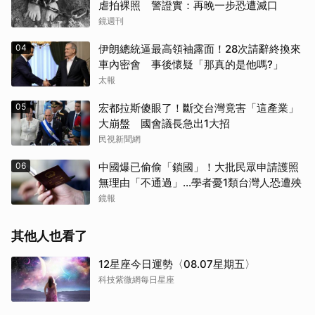
虐拍裸照 警證實：再晚一步恐遭滅口
鏡週刊
04
伊朗總統逼最高領袖露面！28次請辭終換來
車內密會 事後懷疑「那真的是他嗎?」
太報
05
宏都拉斯傻眼了！斷交台灣竟害「這產業」
大崩盤 國會議長急出1大招
民視新聞網
06
中國爆已偷偷「鎖國」！大批民眾申請護照
無理由「不通過」...學者憂1類台灣人恐遭殃
鏡報
其他人也看了
12星座今日運勢〈08.07星期五〉
科技紫微網每日星座