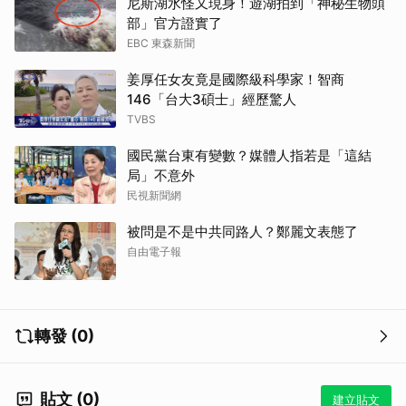
尼斯湖水怪又現身！遊湖拍到「神秘生物頭
部」官方證實了
EBC 東森新聞
姜厚任女友竟是國際級科學家！智商
146「台大3碩士」經歷驚人
TVBS
國民黨台東有變數？媒體人指若是「這結
局」不意外
民視新聞網
被問是不是中共同路人？鄭麗文表態了
自由電子報
轉發 (0)
貼文 (0)
建立貼文