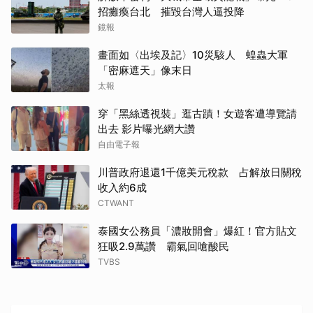
招癱瘓台北 摧毀台灣人逼投降
鏡報
畫面如〈出埃及記〉10災駭人 蝗蟲大軍
「密麻遮天」像末日
太報
穿「黑絲透視裝」逛古蹟！女遊客遭導覽請
出去 影片曝光網大讚
自由電子報
川普政府退還1千億美元稅款 占解放日關稅
收入約6成
CTWANT
泰國女公務員「濃妝開會」爆紅！官方貼文
狂吸2.9萬讚 霸氣回嗆酸民
TVBS