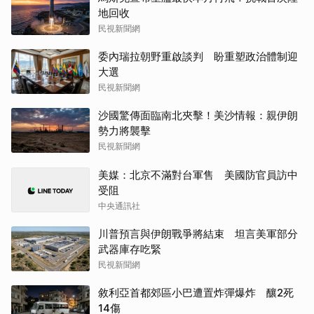
地回收
民視新聞網
委內瑞拉朝野重啟談判 盼重塑政治體制迎
大選
民視新聞網
沙國驚傳面臨南北夾擊！美沙情報：親伊朗
勢力將襲擊
民視新聞網
美媒：北京不滿對台軍售 美國防官員訪中
受阻
中央通訊社
川普預言與伊朗戰爭將結束 坦言美軍部分
武器庫存吃緊
民視新聞網
敘利亞首都郊區小巴遭置炸彈爆炸 釀2死
14傷