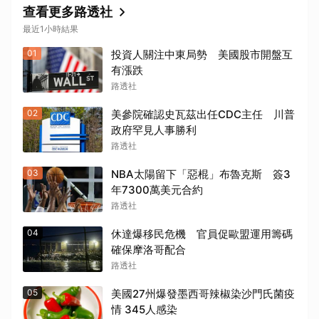
查看更多路透社
最近1小時結果
01
投資人關注中東局勢 美國股市開盤互
有漲跌
路透社
取消
02
美參院確認史瓦茲出任CDC主任 川普
政府罕見人事勝利
路透社
03
NBA太陽留下「惡棍」布魯克斯 簽3
年7300萬美元合約
路透社
04
休達爆移民危機 官員促歐盟運用籌碼
確保摩洛哥配合
路透社
05
美國27州爆發墨西哥辣椒染沙門氏菌疫
情 345人感染