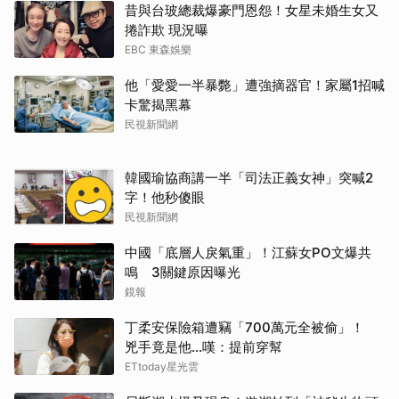
昔與台玻總裁爆豪門恩怨！女星未婚生女又
捲詐欺 現況曝
EBC 東森娛樂
他「愛愛一半暴斃」遭強摘器官！家屬1招喊
卡驚揭黑幕
民視新聞網
韓國瑜協商講一半「司法正義女神」突喊2
字！他秒傻眼
民視新聞網
中國「底層人戾氣重」！江蘇女PO文爆共
鳴 3關鍵原因曝光
鏡報
丁柔安保險箱遭竊「700萬元全被偷」！
兇手竟是他...嘆：提前穿幫
ETtoday星光雲