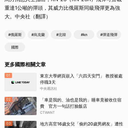
重達1公噸的彈頭，其威力比俄羅斯同級飛彈更為強
大。中央社（翻譯）
#俄羅斯
#烏克蘭
#北韓
#kn
#彈道飛彈
國際
更多國際相關文章
01
東京大學網頁嵌入「六四天安門」 教授被處
停職3天
中央通訊社
02
「車是我的、油也是我的」睡車竟被收住宿
費 官方一句話打臉飯店
CTWANT
03
地方高官16歲女兒「偷約20歲男網友」遭性