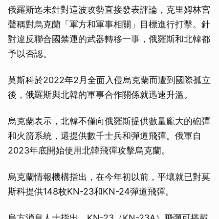
俄羅斯迄未針對這波攻勢直接發表評論，克里姆林宮
聲稱對烏克蘭「軍方和軍事相關」目標進行打擊。針
對違反聯合國禁運的武器轉移一事，俄羅斯和北韓都
予以否認。
莫斯科於2022年2月全面入侵烏克蘭而遭到國際孤立
後，俄羅斯與北韓的軍事合作關係就迅速升溫。
烏克蘭表示，北韓不僅向俄羅斯提供數量龐大的砲彈
和火箭系統，還提供數千士兵和彈道飛彈。俄軍自
2023年底開始使用北韓飛彈攻擊烏克蘭。
烏克蘭情報機構指出，在今年初以前，平壤就已對莫
斯科提供148枚KN-23和KN-24彈道飛彈。
烏方消息人士指出，KN-23（KN-23A）飛彈可搭載