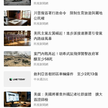
民視新聞網
川普擬簽署行政命令 限制生育旅遊與屬地
公民權
民視新聞網
美民主黨左翼崛起！進步派接連勝選引發黨
內路線風暴
民視新聞網
葉門內戰再起！胡希武裝飛彈襲擊政府軍
釀至少58死
民視新聞網
敘利亞首都郊區車輛爆炸 至少2死13傷
中央通訊社
美媒：美國將審查外國記者社群媒體 擴大
簽證篩檢
民視新聞網