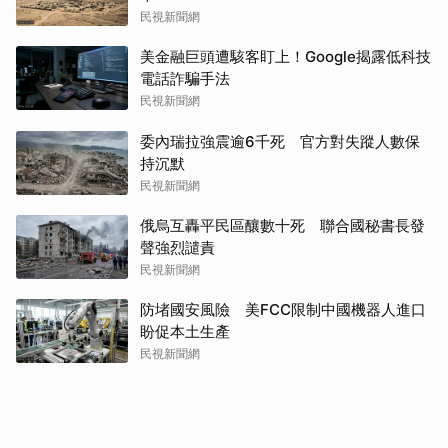
民視新聞網
美金融巨頭遭駭客盯上！Google揭露低科技
電話詐騙手法
民視新聞網
委內瑞拉強震逾6千死 官方對失蹤人數保
持沉默
民視新聞網
俄烏互轟平民區釀數十死 聯合國秘書長發
聲強烈譴責
民視新聞網
防堵國安風險 美FCC限制中國機器人進口
盼促本土生產
民視新聞網