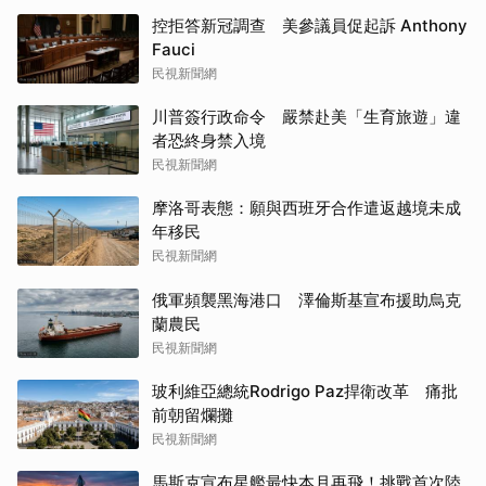
控拒答新冠調查 美參議員促起訴 Anthony
Fauci
民視新聞網
川普簽行政命令 嚴禁赴美「生育旅遊」違
者恐終身禁入境
民視新聞網
摩洛哥表態：願與西班牙合作遣返越境未成
年移民
民視新聞網
俄軍頻襲黑海港口 澤倫斯基宣布援助烏克
蘭農民
民視新聞網
玻利維亞總統Rodrigo Paz捍衛改革 痛批
前朝留爛攤
民視新聞網
馬斯克宣布星艦最快本月再飛！挑戰首次陸