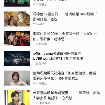
中天電視台
馮德倫52歲生日！ 舒淇結婚10年甜曬「一
家四口照」慶祝
CTWANT
李李仁當爸20年！全家福合體「大尾油土
伯」網看傻：超迷惑
三立新聞網
jo0ji、yama強碰白海豚仍爆滿
UVERworld宣布11月攻台開專場
中天電視台
讓助理颱風天站陽台「肉身護植栽」惹議
愛莉莎莎喊冤：他不會被吹走
中天電視台
吳東諺結婚10年超寵妻！「主動帶娃」羨煞
人妻女星 她認了：心很酸
EBC 東森娛樂