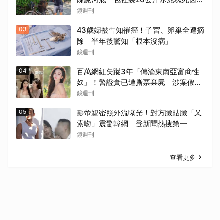
謎
鏡週刊
03
43歲婦被告知罹癌！子宮、卵巢全遭摘
除 半年後驚知「根本沒病」
鏡週刊
04
百萬網紅失蹤3年「傳淪東南亞富商性
奴」！警證實已遭撕票棄屍 涉案假閨
密近況曝光
鏡週刊
05
影帝親密照外流曝光！對方臉貼臉「又
索吻」震驚韓網 登新聞熱搜第一
鏡週刊
查看更多