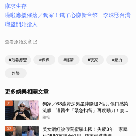
隊求生存
啦啦應援催落／獨家！鐵了心賺新台幣 李珠熙台灣
職籃開始搶人
查看原始文章
#范姜彥豐
#粿粿
#經濟
#玩家
#壓力
娛樂
更多娛樂相關文章
01
獨家／68歲資深男星摔斷腿2個月傷口感染
流膿 遭醫生「緊急扣留」再度動刀！妻心
力交瘁曝現況
鏡報
02
美女網紅被假閨蜜騙出國！失蹤3年 家屬
付2580萬贖金沒用…確定已遭撕票