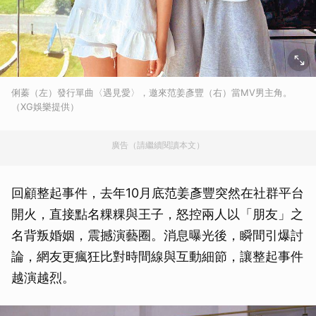
俐蓁（左）發行單曲〈遇見愛〉，邀來范姜彥豐（右）當MV男主角。
（XG娛樂提供）
廣告（請繼續閱讀本文）
回顧整起事件，去年10月底范姜彥豐突然在社群平台
開火，直接點名粿粿與王子，怒控兩人以「朋友」之
名背叛婚姻，震撼演藝圈。消息曝光後，瞬間引爆討
論，網友更瘋狂比對時間線與互動細節，讓整起事件
越演越烈。