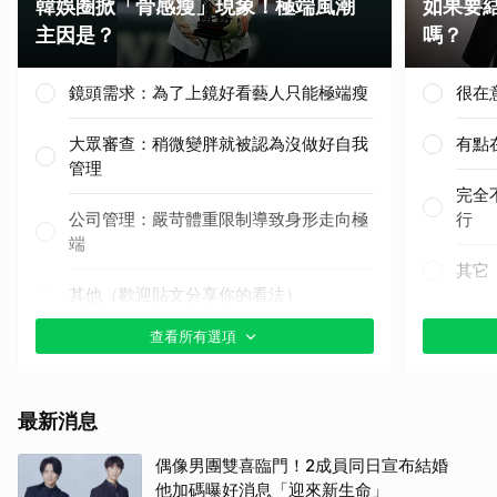
韓娛圈掀「骨感瘦」現象！極端風潮
如果要
主因是？
嗎？
鏡頭需求：為了上鏡好看藝人只能極端瘦
很在
大眾審查：稍微變胖就被認為沒做好自我
有點
管理
完全
公司管理：嚴苛體重限制導致身形走向極
行
端
其它
其他（歡迎貼文分享你的看法）
查看所有選項
最新消息
偶像男團雙喜臨門！2成員同日宣布結婚
他加碼曝好消息「迎來新生命」