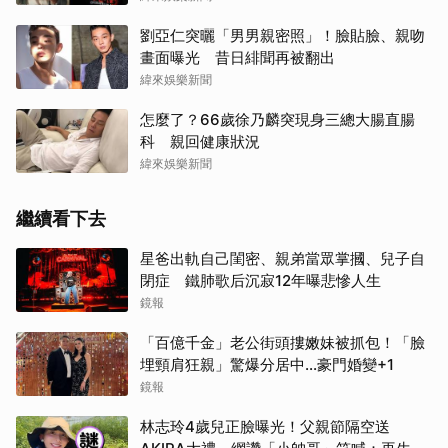
劉亞仁突曬「男男親密照」！臉貼臉、親吻
畫面曝光 昔日緋聞再被翻出
緯來娛樂新聞
怎麼了？66歲徐乃麟突現身三總大腸直腸
科 親回健康狀況
緯來娛樂新聞
繼續看下去
星爸出軌自己閨密、親弟當眾掌摑、兒子自
閉症 鐵肺歌后沉寂12年曝悲慘人生
鏡報
「百億千金」老公街頭摟嫩妹被抓包！「臉
埋頸肩狂親」驚爆分居中...豪門婚變+1
鏡報
林志玲4歲兒正臉曝光！父親節隔空送