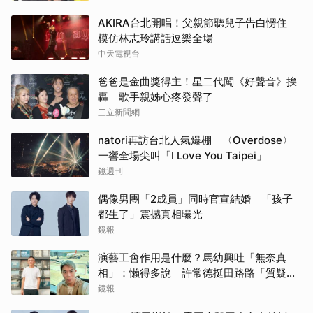
AKIRA台北開唱！父親節聽兒子告白愣住
模仿林志玲講話逗樂全場
中天電視台
爸爸是金曲獎得主！星二代闖《好聲音》挨
轟 歌手親姊心疼發聲了
三立新聞網
natori再訪台北人氣爆棚 〈Overdose〉
一響全場尖叫「I Love You Taipei」
鏡週刊
偶像男團「2成員」同時官宣結婚 「孩子
都生了」震撼真相曝光
鏡報
演藝工會作用是什麼？馬幼興吐「無奈真
相」：懶得多說 許常德挺田路路「質疑曹
雨婷神隱」
鏡報