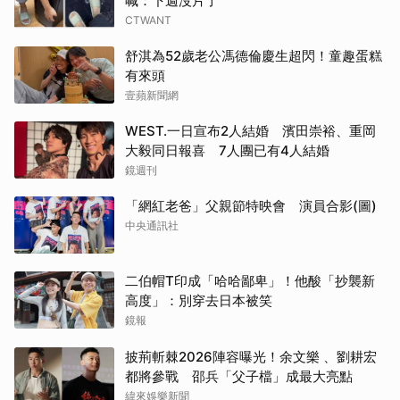
喊：下週沒片了
CTWANT
舒淇為52歲老公馮德倫慶生超閃！童趣蛋糕
有來頭
壹蘋新聞網
WEST.一日宣布2人結婚 濱田崇裕、重岡
大毅同日報喜 7人團已有4人結婚
鏡週刊
「網紅老爸」父親節特映會 演員合影(圖)
中央通訊社
二伯帽T印成「哈哈鄙卑」！他酸「抄襲新
高度」：別穿去日本被笑
鏡報
披荊斬棘2026陣容曝光！余文樂 、劉耕宏
都將參戰 邵兵「父子檔」成最大亮點
緯來娛樂新聞