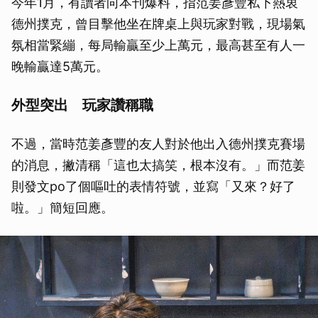
今年1月，有讀者向本刊爆料，指范姜彥豐私下熱衷
德州撲克，曾目擊他坐在牌桌上與玩家對戰，現場氣
氛相當緊繃，每局輸贏至少上萬元，最高甚至有人一
晚輸贏達5萬元。
外型突出 玩家讚稱職
不過，當時范姜彥豐的友人對於他出入德州撲克賽場
的消息，撇清稱「這也太搞笑，根本沒有。」而范姜
則發文po了個嘔吐的表情符號，並寫「又來？好了
啦。」簡短回應。