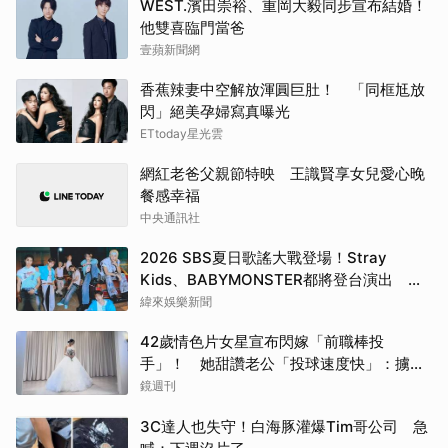
WEST.濱田崇裕、重岡大毅同步宣布結婚！
他雙喜臨門當爸
壹蘋新聞網
香蕉辣妻中空解放渾圓巨肚！ 「同框尪放
閃」絕美孕婦寫真曝光
ETtoday星光雲
網紅老爸父親節特映 王識賢享女兒愛心晚
餐感幸福
中央通訊社
2026 SBS夏日歌謠大戰登場！Stray
Kids、BABYMONSTER都將登台演出 陣
容直播時間一次看
緯來娛樂新聞
42歲情色片女星宣布閃嫁「前職棒投
手」！ 她甜讚老公「投球速度快」：擄獲
我的心
鏡週刊
3C達人也失守！白海豚灌爆Tim哥公司 急