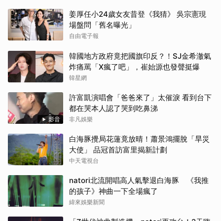
姜厚任小24歲女友昔登《我猜》 吳宗憲現
場盤問「舊名曝光」
自由電子報
韓國地方政府竟把國旗印反？！SJ金希澈氣
炸痛罵「X瘋了吧」，崔始源也發聲挺爆
韓星網
許富凱演唱會「爸爸來了」太催淚 看到台下
都在哭本人認了哭到吃鼻涕
影音
非凡娛樂
白海豚攪局花蓮竟放晴！蕭景鴻擺脫「旱災
大使」 品冠首訪富里揭新計劃
中天電視台
natori北流開唱高人氣擊退白海豚 《我推
的孩子》神曲一下全場瘋了
緯來娛樂新聞