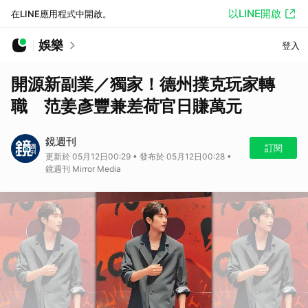
以LINE開啟
在LINE應用程式中開啟。
娛樂
登入
開源新副業／獨家！德州撲克玩家轉
職 范姜彥豐兼差荷官日賺萬元
鏡週刊
訂閱
更新於 05月12日00:29 • 發布於 05月12日00:28 •
鏡週刊 Mirror Media