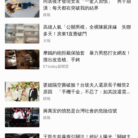
同居後才發現女友「一驚人習慣」 男子崩
潰：每天都在突破我的結界
鏡報
高雄人氣「公關男模」全裸陳屍床緣 失聯
多天！房東1直覺破門
太報
摩鐵約砲拒戴保險套 暴力男怒打女網友！
搜出改造槍、手銬
ETtoday新聞雲
婆媳隔空撕破臉？台玻夫人還原長子離世2
原因 「手機千金」不忍了：如其說還需要
離開嗎？
鏡報
蔣萬安的憤怒是台灣社會的危險信號
鏡報
王凱生前暴瘦引關注！經紀人曝光「關鍵主