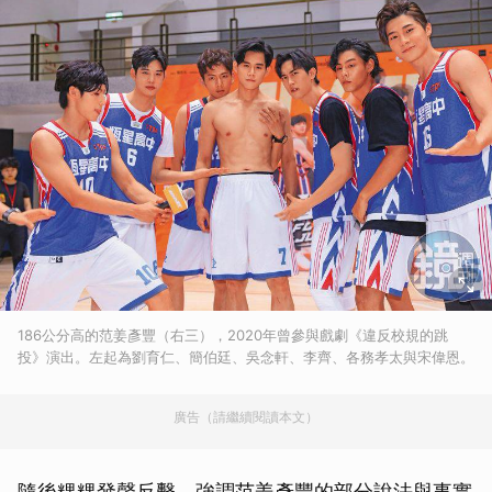
186公分高的范姜彥豐（右三），2020年曾參與戲劇《違反校規的跳
投》演出。左起為劉育仁、簡伯廷、吳念軒、李齊、各務孝太與宋偉恩。
廣告（請繼續閱讀本文）
隨後粿粿發聲反擊，強調范姜彥豐的部分說法與事實