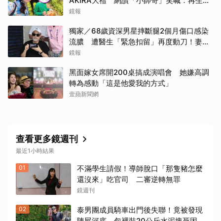
AKIRA大禮 網讚「小帥哥」笑喊：再生一
個
鏡報
獨家／68歲資深男星摔斷腿2個月傷口感染
流膿 遭醫生「緊急扣留」再度動刀！妻心
力交瘁曝現況
鏡報
黑面嫁女席開200桌搞成演唱會 她嫌高調
轉為感動「這是他愛我的方式」
壹蘋新聞網
查看更多鏡週刊
最近1小時結果
01
不滿學生請假！導師脫口「那隻豬怎麼
還沒來」吃官司 二審逆轉無罪
鏡週刊
02
泰男團成員騎車出門後失聯！竟被發現
陳屍河底 包裡裝20公斤水泥塊死因成