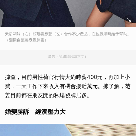
天后闆妹（右）找范姜彥豐（左）合作不少產品，在他低潮時給予幫助。
（翻攝自范姜彥豐臉書）
廣告（請繼續閱讀本文）
據查，目前男性荷官行情大約時薪400元，再加上小
費，一天工作下來收入有機會接近萬元。據了解，范
姜目前都在朋友開的私場發牌居多。
婚變勝訴 經濟壓力大