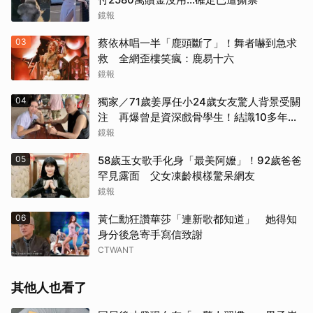
鏡報
03
蔡依林唱一半「鹿頭斷了」！舞者嚇到急求
救 全網歪樓笑瘋：鹿易十六
鏡報
04
獨家／71歲姜厚任小24歲女友驚人背景受關
注 再爆曾是資深戲骨學生！結識10多年私
下為人曝光
鏡報
05
58歲玉女歌手化身「最美阿嬤」！92歲爸爸
罕見露面 父女凍齡模樣驚呆網友
鏡報
06
黃仁勳狂讚華莎「連新歌都知道」 她得知
身分後急寄手寫信致謝
CTWANT
其他人也看了