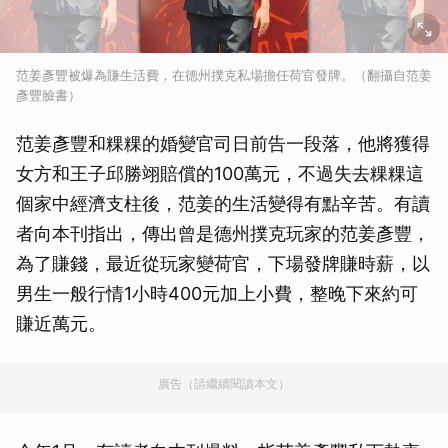
范姜彥豐被爆為賺生活費，在德州撲克私場擔任荷官發牌。（翻攝自范姜
彥豐臉書）
范姜彥豐和粿粿的婚變官司日前告一段落，他將獲得
女方和王子邱勝翊賠償的100萬元，不過失去粿粿這
個家中經濟支柱後，范姜的生活變得有點辛苦。有讀
者向本刊指出，傳出曾是德州撲克玩家的范姜彥豐，
為了賺錢，最近從玩家變荷官，下場發牌賺時薪，以
男生一般行情1小時400元加上小費，整晚下來約可
賺近萬元。
廣告（請繼續閱讀本文）