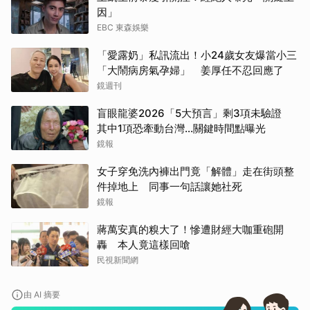
因」
EBC 東森娛樂
「愛露奶」私訊流出！小24歲女友爆當小三
「大鬧病房氣孕婦」 姜厚任不忍回應了
鏡週刊
盲眼龍婆2026「5大預言」剩3項未驗證
其中1項恐牽動台灣...關鍵時間點曝光
鏡報
女子穿免洗內褲出門竟「解體」走在街頭整
件掉地上 同事一句話讓她社死
鏡報
蔣萬安真的糗大了！慘遭財經大咖重砲開
取消
轟 本人竟這樣回嗆
民視新聞網
由 AI 摘要