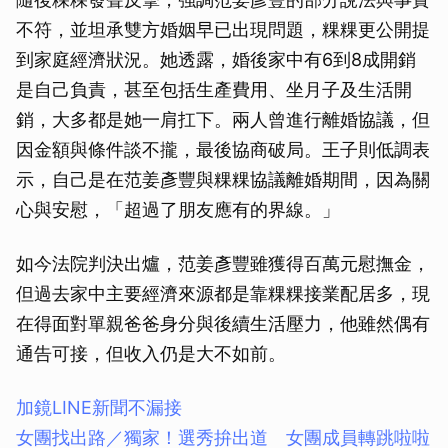
不符，並坦承雙方婚姻早已出現問題，粿粿更公開提
到家庭經濟狀況。她透露，婚後家中有6到8成開銷
是自己負責，甚至包括生產費用、坐月子及生活開
銷，大多都是她一肩扛下。兩人曾進行離婚協議，但
因金額與條件談不攏，最後協商破局。王子則低調表
示，自己是在范姜彥豐與粿粿協議離婚期間，因為關
心與安慰，「超過了朋友應有的界線。」
如今法院判決出爐，范姜彥豐雖獲得百萬元慰撫金，
但過去家中主要經濟來源都是靠粿粿接業配居多，現
在得面對單親爸爸身分與後續生活壓力，他雖然偶有
通告可接，但收入仍是大不如前。
加鏡LINE新聞不漏接
女團找出路／獨家！選秀拚出道 女團成員轉跳啦啦