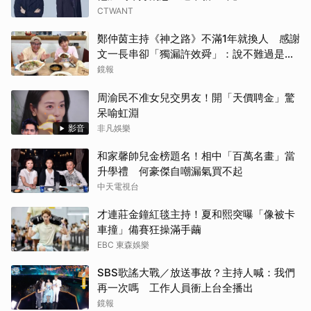
CTWANT
鄭仲茵主持《神之路》不滿1年就換人 感謝
文一長串卻「獨漏許效舜」：說不難過是騙
人的
鏡報
周渝民不准女兒交男友！開「天價聘金」驚
呆喻虹淵
影音
非凡娛樂
和家馨帥兒金榜題名！相中「百萬名畫」當
升學禮 何豪傑自嘲漏氣買不起
中天電視台
才連莊金鐘紅毯主持！夏和熙突曝「像被卡
車撞」備賽狂操滿手繭
EBC 東森娛樂
SBS歌謠大戰／放送事故？主持人喊：我們
再一次嗎 工作人員衝上台全播出
鏡報