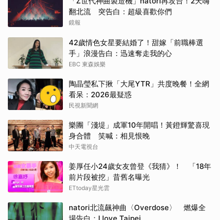
「Z世代神曲製造機」natori再攻台！2天嗨
翻北流 突告白：超級喜歡你們
鏡報
42歲情色女星要結婚了！甜嫁「前職棒選
手」浪漫告白：迅速奪走我的心
EBC 東森娛樂
陶晶瑩私下揪「大尾YTR」共度晚餐！全網
看呆：2026最疑惑
民視新聞網
樂團「淺堤」成軍10年開唱！黃鐙輝驚喜現
身合體 笑喊：相見恨晚
中天電視台
姜厚任小24歲女友曾登《我猜》！ 「18年
前片段被挖」昔舊名曝光
ETtoday星光雲
natori北流飆神曲〈Overdose〉 燃爆全
場告白：I love Taipei