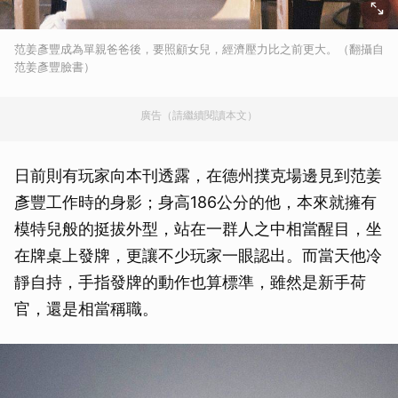
范姜彥豐成為單親爸爸後，要照顧女兒，經濟壓力比之前更大。（翻攝自
范姜彥豐臉書）
廣告（請繼續閱讀本文）
日前則有玩家向本刊透露，在德州撲克場邊見到范姜
彥豐工作時的身影；身高186公分的他，本來就擁有
模特兒般的挺拔外型，站在一群人之中相當醒目，坐
在牌桌上發牌，更讓不少玩家一眼認出。而當天他冷
靜自持，手指發牌的動作也算標準，雖然是新手荷
官，還是相當稱職。