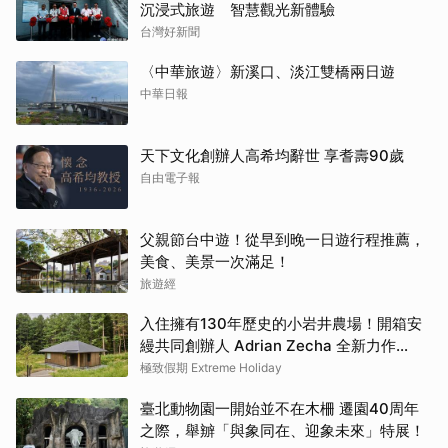
沉浸式旅遊 智慧觀光新體驗
台灣好新聞
〈中華旅遊〉新溪口、淡江雙橋兩日遊
中華日報
天下文化創辦人高希均辭世 享耆壽90歲
自由電子報
父親節台中遊！從早到晚一日遊行程推薦，
美食、美景一次滿足！
旅遊經
入住擁有130年歷史的小岩井農場！開箱安
縵共同創辦人 Adrian Zecha 全新力作
「AZUMA FARM KOIWAI」體驗最高級的
極致假期 Extreme Holiday
奢華
臺北動物園一開始並不在木柵 遷園40周年
之際，舉辧「與象同在、迎象未來」特展！