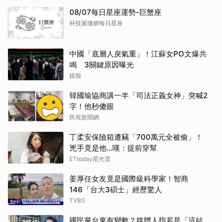
08/07每日星座運勢-巨蟹座
科技紫微網每日星座
中國「底層人戾氣重」！江蘇女PO文爆共
鳴 3關鍵原因曝光
鏡報
韓國瑜協商講一半「司法正義女神」突喊2
字！他秒傻眼
民視新聞網
丁柔安保險箱遭竊「700萬元全被偷」！
兇手竟是他...嘆：提前穿幫
ETtoday星光雲
姜厚任女友竟是國際級科學家！智商
146「台大3碩士」經歷驚人
TVBS
國民黨台東有變數？媒體人指若是「這結