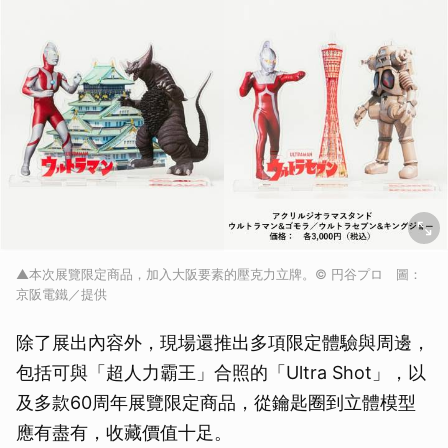
▲本次展覽限定商品，加入大阪要素的壓克力立牌。© 円谷プロ 圖：
京阪電鐵／提供
除了展出內容外，現場還推出多項限定體驗與周邊，
包括可與「超人力霸王」合照的「Ultra Shot」，以
及多款60周年展覽限定商品，從鑰匙圈到立體模型
應有盡有，收藏價值十足。