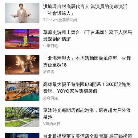
洪毓璟自封底層代言人 當演員的使命演活
「社會邊緣人」
TCnews 慈善新聞網
草原史詩躍上舞台 《千古馬頌》寫下人與馬
最深刻的情誼
中華日報
「北海潮與火」本周活動因颱風停辦 火舞
秀延至8/16
旅遊雲
高雄最大親子遊樂園8/8開幕！30項設施免
費玩、YOYO家族嗨翻暑假
旅奇傳媒
享沐時光每間房都能泡湯，還有超大戶外溫
泉池
V妞的旅行
台北板橋馥華艾美酒店全新開幕 感官藝術策