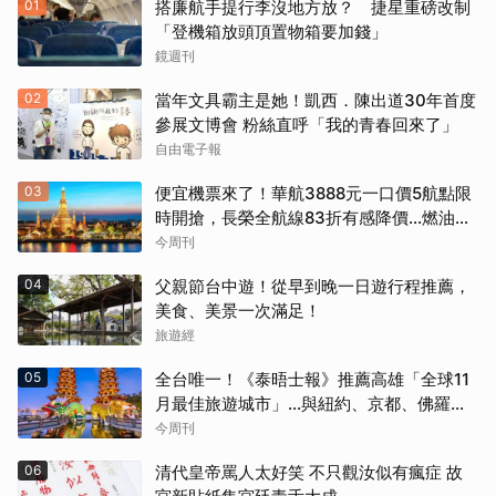
01
搭廉航手提行李沒地方放？ 捷星重磅改制
「登機箱放頭頂置物箱要加錢」
鏡週刊
02
當年文具霸主是她！凱西．陳出道30年首度
參展文博會 粉絲直呼「我的青春回來了」
自由電子報
03
便宜機票來了！華航3888元一口價5航點限
時開搶，長榮全航線83折有感降價…燃油稅
8/9調漲早買早省
今周刊
04
父親節台中遊！從早到晚一日遊行程推薦，
美食、美景一次滿足！
旅遊經
05
全台唯一！《泰晤士報》推薦高雄「全球11
月最佳旅遊城市」…與紐約、京都、佛羅倫
斯共同入榜，理由曝光
今周刊
06
清代皇帝罵人太好笑 不只觀汝似有瘋症 故