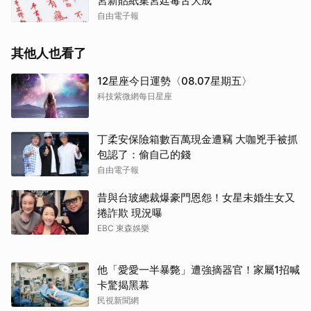
宮新貼紙集宮廷毒舌大成
自由電子報
其他人也看了
12星座今日運勢〈08.07星期五〉
科技紫微網每日星座
丁柔安保險箱數百萬現金遭竊 大咖兇手被抓
包認了：偷自己的錢
自由電子報
昔與台玻總裁爆豪門恩怨！女星未婚生女又
捲詐欺 現況曝
EBC 東森娛樂
他「愛愛一半暴斃」遭強摘器官！家屬1招喊
卡驚揭黑幕
民視新聞網