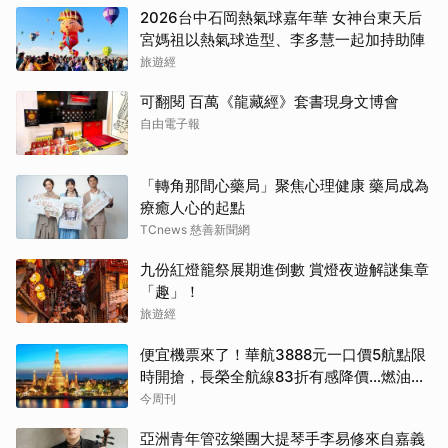
2026台中石岡熱氣球嘉年華 女神台東天后
宮媽祖以熱氣球造型、李多慧一起加持助陣
旅遊經
可翻閱 百萬《龍藏經》套書現身文博會
自由電子報
「轉角那間心藥局」聚焦心理健康 藥局成為
療癒人心的起點
TCnews 慈善新聞網
九份紅燈籠祭展期進倒數 賞燈夜遊解謎集章
「趣」！
旅遊經
便宜機票來了！華航3888元一口價5航點限
時開搶，長榮全航線83折有感降價…燃油稅
8/9調漲早買早省
今周刊
亞洲青年管弦樂團大提琴手李易修來自嘉義