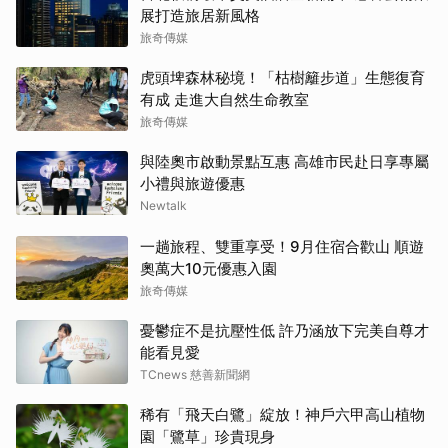
展打造旅居新風格
旅奇傳媒
虎頭埤森林秘境！「枯樹籬步道」生態復育
有成 走進大自然生命教室
旅奇傳媒
與陸奧市啟動景點互惠 高雄市民赴日享專屬
小禮與旅遊優惠
Newtalk
一趟旅程、雙重享受！9月住宿合歡山 順遊
奧萬大10元優惠入園
旅奇傳媒
憂鬱症不是抗壓性低 許乃涵放下完美自尊才
能看見愛
TCnews 慈善新聞網
稀有「飛天白鷺」綻放！神戶六甲高山植物
園「鷺草」珍貴現身