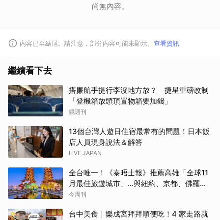
尚無內容。
內容已至結尾。請注意，部分內容可能未顯示。
查看資訊
繼續看下去
搭廉航手提行李沒地方放？ 捷星重磅改制
「登機箱放頭頂置物箱要加錢」
鏡週刊
13個台灣人遊日住宿最常有的問題！日本飯
店人員現身說法＆解答
LIVE JAPAN
全台唯一！《泰晤士報》推薦高雄「全球11
月最佳旅遊城市」…與紐約、京都、佛羅倫
斯共同入榜，理由曝光
今周刊
台中美食｜樂成宮拜拜順便吃！4 家走路就