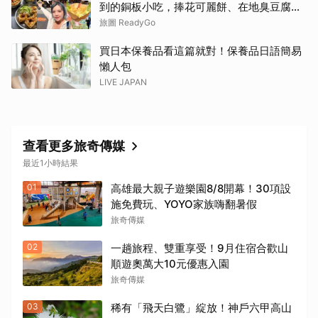
到的銅板小吃，捧花可麗餅、在地臭豆腐、
烤甜甜圈一次收
旅圖 ReadyGo
買日本保養品看這篇就對！保養品日語簡易
懶人包
LIVE JAPAN
查看更多旅奇傳媒
最近1小時結果
01
高雄最大親子遊樂園8/8開幕！30項設
施免費玩、YOYO家族嗨翻暑假
旅奇傳媒
02
一趟旅程、雙重享受！9月住宿合歡山
順遊奧萬大10元優惠入園
旅奇傳媒
03
稀有「飛天白鷺」綻放！神戶六甲高山