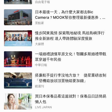
自由電子報
日本最後一天，為什麼大家都去Bic
Camera？MOOK幫你整理最新優惠券，行
前趕快存手機，結帳直接用，最高省10%
景點家
慢步閩東風情 探索戰地秘境 馬祖島嶼淨行
推全新旅程 達人帶路體驗深度慢旅
大媒體
一場婚禮讀懂草原文化！鄂爾多斯婚禮帶觀
眾穿越千年民俗
中華日報
搭廉航手提行李沒地方放？ 捷星重磅改制
「登機箱放頭頂置物箱要加錢」
鏡週刊
買日本保養品看這篇就對！保養品日語簡易
懶人包
LIVE JAPAN