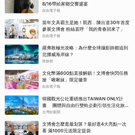
8/16帶給家鄉交響盛宴
自由電子報
當年文具霸主是她！凱西．陳出道30年首度
參展文博會 粉絲直呼「我的青春回來了」
自由電子報
羅弗敦極光攻略：為什麼全球攝影師都追到
北挪威海岸線？
致旅程
文化幣滿600點直接解鎖！文博會快閃任務
搶「啾啾妹」限定徽章
自由電子報
韓國觀光公社重磅推出TAIWAN ONLY計
畫 團體與自由行雙軌企劃引領生活化旅遊
新風潮
台灣好新聞
文博會怎麼逛最划算？最好逛4大亮點一次
看 滿1000元送限定提袋