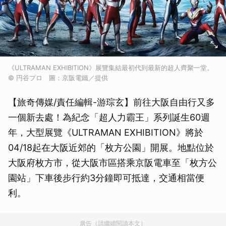
《ULTRAMAN EXHIBITION》展覽集結最初代到最新的超人齊聚一堂。
© 円谷プロ 圖：京阪電鐵／提供
【旅奇傳媒/責任編輯-游琮玄】前往大阪自由行又多
一個新去處！為紀念「超人力霸王」系列誕生60週
年，大型展覽《ULTRAMAN EXHIBITION》將於
04/18起在大阪近郊的「枚方公園」開展。地點位於
大阪府枚方市，從大阪市區搭乘京阪電車至「枚方公
園站」下車後步行約3分鐘即可抵達，交通相當便
利。
廣告（請繼續閱讀本文）