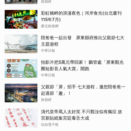
旅遊經
彩虹橋畔的浪漫夜色｜河岸食光(台北畫刊
115年7月)
臺北旅遊網
陪爸爸一起出發 屏東縣府推出父親節七大
主題遊程
中華日報
拍影片把5萬元帶回家！ 鵬管處「屏東觀光
圈短影音人氣大賞」開跑
中華日報
父親節「屏」招手 七大遊程，邀您陪爸爸一
起過節「趣」！
旅遊經
清代皇帝罵人太好笑 不只觀汝似有瘋症 故
宮新貼紙集宮廷毒舌大成
自由電子報