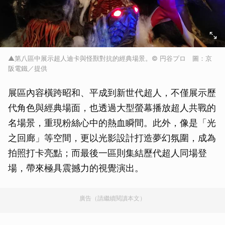
▲第八區中展示超人迪卡與怪獸對抗的經典場景。© 円谷プロ 圖：京
阪電鐵／提供
展區內容橫跨昭和、平成到新世代超人，不僅展示歷
代角色與經典場面，也透過大型螢幕播放超人共戰的
名場景，重現粉絲心中的熱血瞬間。此外，像是「光
之回廊」等空間，更以光影設計打造夢幻氛圍，成為
拍照打卡亮點；而最後一區則集結歷代超人同場登
場，帶來極具震撼力的視覺演出。
廣告（請繼續閱讀本文）