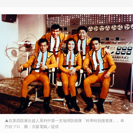
▲在第四區展出超人系列中第一支地球防衛隊「科學特別搜查隊」。©
円谷プロ 圖：京阪電鐵／提供