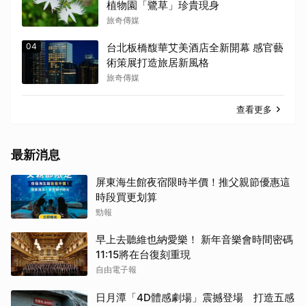
植物園「鷺草」珍貴現身
旅奇傳媒
04
台北板橋馥華艾美酒店全新開幕 感官藝
術策展打造旅居新風格
旅奇傳媒
查看更多
最新消息
屏東海生館夜宿限時半價！推父親節優惠這
時段買更划算
勁報
早上去聽維也納愛樂！ 新年音樂會時間密碼
11:15將在台復刻重現
自由電子報
日月潭「4D體感劇場」震撼登場 打造五感