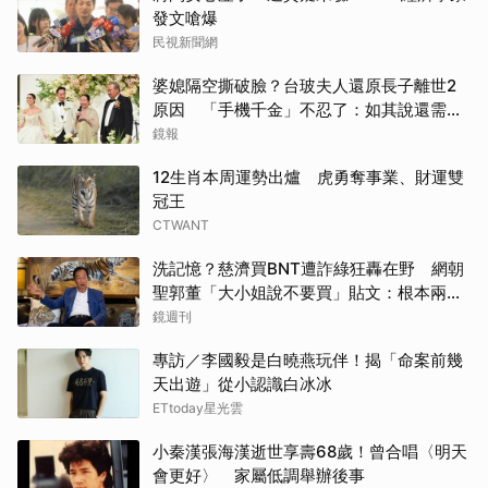
發文嗆爆
民視新聞網
婆媳隔空撕破臉？台玻夫人還原長子離世2
原因 「手機千金」不忍了：如其說還需要
離開嗎？
鏡報
12生肖本周運勢出爐 虎勇奪事業、財運雙
冠王
CTWANT
洗記憶？慈濟買BNT遭詐綠狂轟在野 網朝
聖郭董「大小姐說不要買」貼文：根本兩碼
事
鏡週刊
專訪／李國毅是白曉燕玩伴！揭「命案前幾
天出遊」從小認識白冰冰
取消
ETtoday星光雲
小秦漢張海漢逝世享壽68歲！曾合唱〈明天
會更好〉 家屬低調舉辦後事