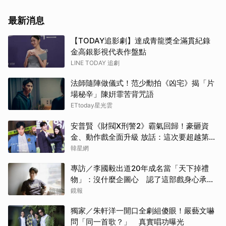
IU
最新消息
其他
【TODAY追影劇】達成青龍獎全滿貫紀錄
金高銀影視代表作盤點
白鹿
LINE TODAY 追劇
蘇志
法師隨陣做儀式！范少勳拍《凶宅》揭「片
場秘辛」陳姸霏苦背咒語
王楚
ETtoday星光雲
安普賢《財閥X刑警2》霸氣回歸！豪砸資
朴恩
金、動作戲全面升級 放話：這次要超越第一
季
韓星網
朴海
專訪／李國毅出道20年成名當「天下掉禮
柳樂
物」：沒什麼企圖心 認了這部戲身心承受
壓力最大
鏡報
金高
獨家／朱軒洋一開口全劇組傻眼！嚴藝文嚇
李星
問「同一首歌？」 真實唱功曝光