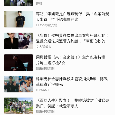
鏡報
千黛
專訪／李國毅是白曉燕玩伴！揭「命案前幾
天出遊」從小認識白冰冰
申惠
ETtoday星光雲
山下
《雀骨》侯明昊多次探出車窗與粉絲互動！
違反交通法規遭警方約談，「車窗心軟的
生田
神」上熱搜
女人我最大
徐仁
周興哲當《來！金來號！》主角也沒特權
片尾曲遭打槍3次
傑瑞
緯來娛樂新聞
韓劇男神金志洙爆校園霸凌消失5年 轉戰
戶田
菲律賓近況曝光
CTWANT
張凌
《百味人生》殺青！ 劉曉憶被封「潑婦專
金宣
業戶」笑認：就愛演壞人
緯來娛樂新聞
田曦