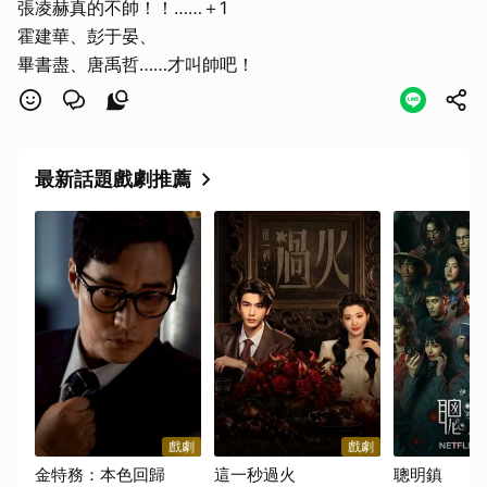
張凌赫真的不帥！！……＋1
霍建華、彭于晏、
畢書盡、唐禹哲……才叫帥吧！
最新話題戲劇推薦
戲劇
戲劇
金特務：本色回歸
這一秒過火
聰明鎮