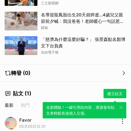
三立新聞網
名導迎龍鳳胎出生20天就猝逝...4歲兒父親
節前夕喊：我沒爸爸！老師暖心一句話惹哭
遺孀
鏡報
「慈濟為什麼這麼好騙？」 張景森點名顏博
文下台負責
自由電子報
轉發 (0)
貼文 (1)
建立貼文
最新
熱門
全新體驗！一鍵引用此內容，透過發布貼
文來輕鬆表達個人立場。
Favor
05月05日12:31