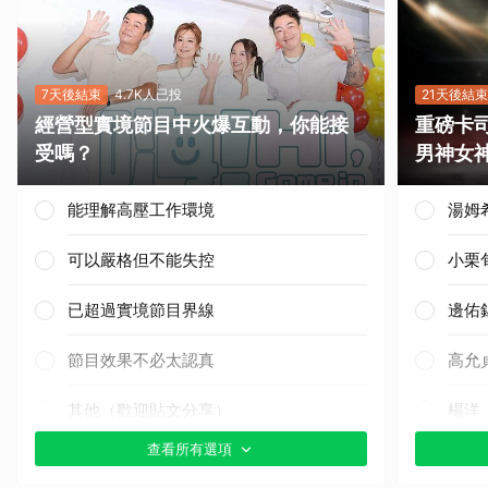
7天後結束
4.7K人已投
21天後結束
經營型實境節目中火爆互動，你能接
重磅卡司
受嗎？
男神女
能理解高壓工作環境
湯姆
可以嚴格但不能失控
小栗
已超過實境節目界線
邊佑
節目效果不必太認真
高允
其他（歡迎貼文分享）
楊洋
查看所有選項
迪麗