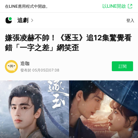
以LINE開啟
在LINE應用程式中開啟。
追劇
登入
嫌張凌赫不帥！《逐玉》追12集驚覺看
錯「一字之差」網笑歪
造咖
訂閱
發布於 05月05日07:38