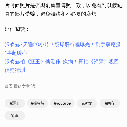
片封面照片是否與劇集宣傳照一致，以免看到以假亂
真的影片受騙，避免觸法和不必要的麻煩。
延伸閱讀：
張凌赫7天睡20小時？疑爆肝行程曝光！劉宇寧應援
1事超暖心
張凌赫拍《逐玉》傳發作1疾病！再拍《歸鸞》親回
傷勢猜測
查看原始文章
#逐玉
#張凌赫
#youtube
#網友
#內容
追劇