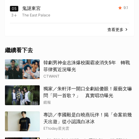
鬼謎東宮
9.1
05
3
The East Palace
查看更多
繼續看下去
韓劇男神金志洙爆校園霸凌消失5年 轉戰
菲律賓近況曝光
CTWANT
獨家／朱軒洋一開口全劇組傻眼！嚴藝文嚇
問「同一首歌？」 真實唱功曝光
鏡報
專訪／李國毅是白曉燕玩伴！揭「命案前幾
天出遊」從小認識白冰冰
ETtoday星光雲