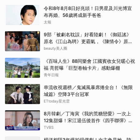
令和8年8月8日好兆頭！日男星及川光博宣
金武
布再婚、56歲將成新手爸爸
太報
林智
9部「被劇名耽誤」好看陸劇！《御廷謠》
原名《江山為聘》更霸氣，《陳情令》原名
Jis
好聽
beauty美人圈
許楠
《百味人生》88同樂會 江國賓收女兒暖心祝
福 亮哲曝「巨型卷軸卡片」感動爆棚
山姆
青年日報
Rai
串流收視週榜／鬼滅風暴席捲全台！《無限
城篇》空降3平台冠軍
ETtoday星光雲
8月韓劇／丁海寅《我的荒糖戀愛》一次上
12集甜爆！宋江退伍後首作《四手聯彈》倒
數
TVBS
楊洋相隔3年爆拍現偶劇！女主角是她 陸