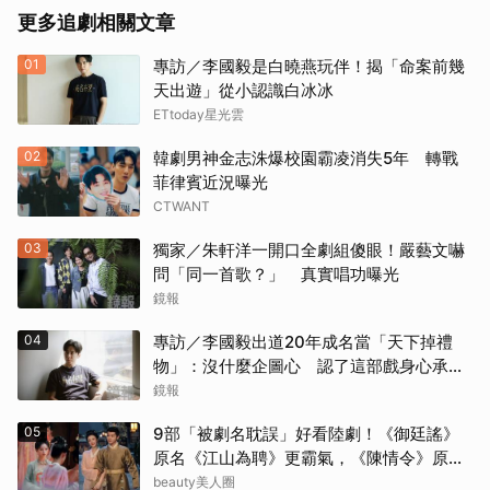
更多追劇相關文章
01
專訪／李國毅是白曉燕玩伴！揭「命案前幾
天出遊」從小認識白冰冰
ETtoday星光雲
02
韓劇男神金志洙爆校園霸凌消失5年 轉戰
菲律賓近況曝光
CTWANT
03
獨家／朱軒洋一開口全劇組傻眼！嚴藝文嚇
問「同一首歌？」 真實唱功曝光
鏡報
04
專訪／李國毅出道20年成名當「天下掉禮
物」：沒什麼企圖心 認了這部戲身心承受
壓力最大
鏡報
05
9部「被劇名耽誤」好看陸劇！《御廷謠》
原名《江山為聘》更霸氣，《陳情令》原名
好聽
beauty美人圈