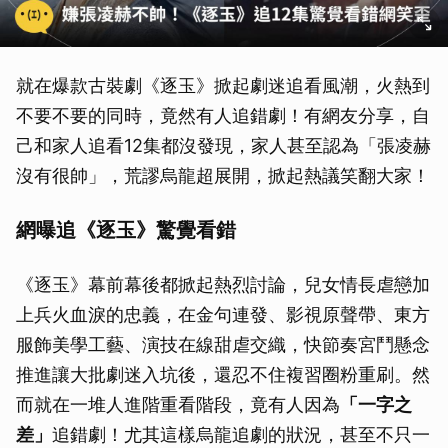
就在爆款古裝劇《逐玉》掀起劇迷追看風潮，火熱到
不要不要的同時，竟然有人追錯劇！有網友分享，自
己和家人追看12集都沒發現，家人甚至認為「張凌赫
沒有很帥」，荒謬烏龍超展開，掀起熱議笑翻大家！
網曝追《逐玉》驚覺看錯
《逐玉》幕前幕後都掀起熱烈討論，兒女情長虐戀加
上兵火血淚的忠義，在金句連發、影視原聲帶、東方
服飾美學工藝、演技在線甜虐交織，快節奏宮鬥懸念
推進讓大批劇迷入坑後，還忍不住複習圈粉重刷。然
而就在一堆人進階重看階段，竟有人因為
「一字之
差」
追錯劇！尤其這樣烏龍追劇的狀況，甚至不只一