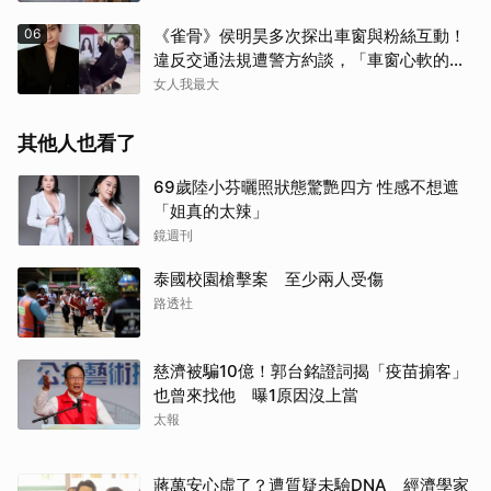
06
《雀骨》侯明昊多次探出車窗與粉絲互動！
違反交通法規遭警方約談，「車窗心軟的
神」上熱搜
女人我最大
其他人也看了
69歲陸小芬曬照狀態驚艷四方 性感不想遮
「姐真的太辣」
鏡週刊
泰國校園槍擊案 至少兩人受傷
路透社
慈濟被騙10億！郭台銘證詞揭「疫苗掮客」
也曾來找他 曝1原因沒上當
太報
蔣萬安心虛了？遭質疑未驗DNA 經濟學家