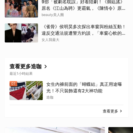
9部「被劇名耽誤」好看陸劇！《御廷謠》
原名《江山為聘》更霸氣，《陳情令》原名
好聽
beauty美人圈
《雀骨》侯明昊多次探出車窗與粉絲互動！
違反交通法規遭警方約談，「車窗心軟的
神」上熱搜
女人我最大
查看更多造咖
最近1小時結果
01
女生內褲前面的「蝴蝶結」真正用途曝
光！不只裝飾還有2大神功能
造咖
查看更多