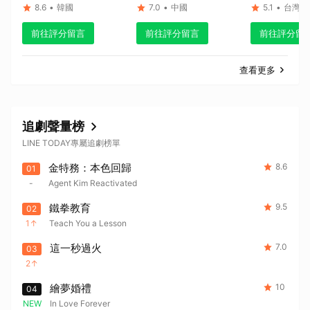
8.6
•
韓國
7.0
•
中國
5.1
•
台灣
前往評分留言
前往評分留言
前往評分留
查看更多
追劇聲量榜
LINE TODAY專屬追劇榜單
金特務：本色回歸
8.6
01
-
Agent Kim Reactivated
鐵拳教育
9.5
02
1
Teach You a Lesson
這一秒過火
7.0
03
2
繪夢婚禮
10
04
NEW
In Love Forever