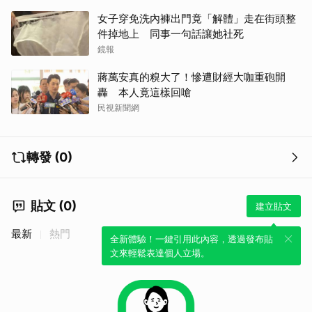
女子穿免洗內褲出門竟「解體」走在街頭整
件掉地上 同事一句話讓她社死
鏡報
蔣萬安真的糗大了！慘遭財經大咖重砲開
轟 本人竟這樣回嗆
民視新聞網
轉發 (0)
貼文 (0)
建立貼文
最新
熱門
全新體驗！一鍵引用此內容，透過發布貼
文來輕鬆表達個人立場。