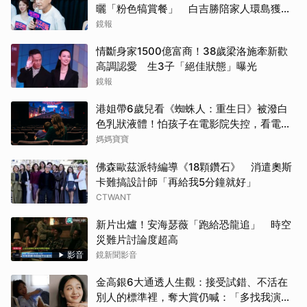
曬「粉色犒賞餐」 白吉勝陪家人環島獲封
「最狂老爸」
鏡報
情斷身家1500億富商！38歲梁洛施牽新歡
高調認愛 生3子「絕佳狀態」曝光
鏡報
港姐帶6歲兒看《蜘蛛人：重生日》被潑白
色乳狀液體！怕孩子在電影院失控，看電影
前爸媽「必做3件事與3評估」
媽媽寶寶
佛森歐茲派特編導《18顆鑽石》 消遣奧斯
卡難搞設計師「再給我5分鐘就好」
CTWANT
新片出爐！安海瑟薇「跑給恐龍追」 時空
災難片討論度超高
影音
鏡新聞影音
金高銀6大通透人生觀：接受試錯、不活在
別人的標準裡，奪大賞仍喊：「多找我演