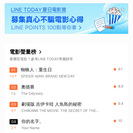
電影聲量榜
看哪部電影？參考LINE TODAY專屬榜單
蜘蛛人：重生日
9.1
01
14
SPIDER-MAN: BRAND NEW DAY
奧德賽
8.9
02
1
The Odyssey
劇場版 吉伊卡哇 人魚島的秘密
9.4
03
9
CHIIKAWA THE MOVIE: THE SECRET OF THE
MERMAID ISLAND
你的名字。
10
04
3
Your Name.