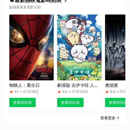
🔥最新熱映電影時刻表
點我看更多電影介紹
蜘蛛人：重生日
劇場版 吉伊卡哇 人魚
奧德賽
島的秘密
9.1
•
07月28日
9.4
•
07月30日
8.9
•
07月1
查看時刻表
查看時刻表
查看時刻表
查看更多