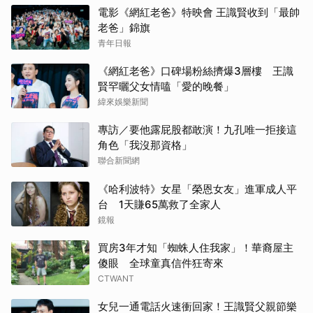
電影《網紅老爸》特映會 王識賢收到「最帥
老爸」錦旗
青年日報
《網紅老爸》口碑場粉絲擠爆3層樓 王識
賢罕曬父女情嗑「愛的晚餐」
緯來娛樂新聞
專訪／要他露屁股都敢演！九孔唯一拒接這
角色「我沒那資格」
聯合新聞網
《哈利波特》女星「榮恩女友」進軍成人平
台 1天賺65萬救了全家人
鏡報
買房3年才知「蜘蛛人住我家」！華裔屋主
傻眼 全球童真信件狂寄來
CTWANT
女兒一通電話火速衝回家！王識賢父親節樂