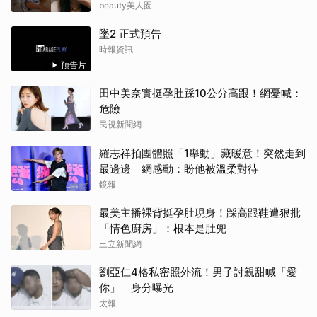
戲！」
beauty美人圈
墜2 正式預告
時報資訊
預告片
田中美奈實挺孕肚踩10公分高跟！網憂喊：
危險
民視新聞網
羅志祥拍團體照「1舉動」藏暖意！突然走到
最邊邊 網感動：盼他被溫柔對待
鏡報
最美主播裸背挺孕肚現身！踩高跟鞋遭狠批
「情色廚房」：根本是肚兜
三立新聞網
劉亞仁4格私密照外流！男子討親甜喊「愛
你」 身分曝光
太報