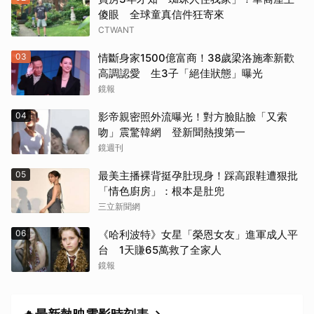
《震盪效應》(2015)
傻眼 全球童真信件狂寄來
CTWANT
《神鬼嚎野人》（2016）
03
情斷身家1500億富商！38歲梁洛施牽新歡
高調認愛 生3子「絕佳狀態」曝光
《網住愛情》（2004）
鏡報
其他（歡迎貼文分享）
04
影帝親密照外流曝光！對方臉貼臉「又索
吻」震驚韓網 登新聞熱搜第一
鏡週刊
05
最美主播裸背挺孕肚現身！踩高跟鞋遭狠批
「情色廚房」：根本是肚兜
三立新聞網
06
《哈利波特》女星「榮恩女友」進軍成人平
台 1天賺65萬救了全家人
鏡報