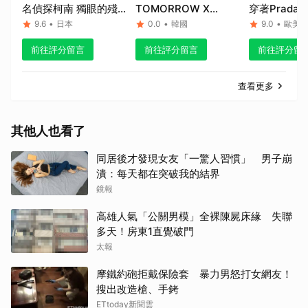
名偵探柯南 獨眼的殘
TOMORROW X
穿著Prada
像
TOGETHER ACT:
9.6
•
日本
0.0
•
韓國
9.0
•
歐美
SWEET MIRAGE in
前往評分留言
前往評分留言
前往評分留
LA
查看更多
其他人也看了
同居後才發現女友「一驚人習慣」 男子崩
潰：每天都在突破我的結界
鏡報
高雄人氣「公關男模」全裸陳屍床緣 失聯
多天！房東1直覺破門
太報
摩鐵約砲拒戴保險套 暴力男怒打女網友！
搜出改造槍、手銬
ETtoday新聞雲