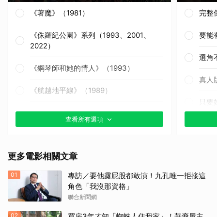
《著魔》（1981）
完整
《侏羅紀公園》系列（1993、2001、
要能
2022）
選角
《鋼琴師和她的情人》（1993）
真人
《航越地平線》（1989）
只要
《獵殺紅色十月》（1990）
查看所有選項
其他
《戰慄黑洞》（1995）
更多電影相關文章
《撕裂地平線》（1997）
01
專訪／要他露屁股都敢演！九孔唯一拒接這
《變人》（1999）
角色「我沒那資格」
聯合新聞網
《鋼鐵墳墓》（2013）
02
買房3年才知「蜘蛛人住我家」！華裔屋主