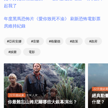
起我了
年度黑馬恐怖片《愛你致死不渝》 刷新恐怖電影票
房維持紀錄
#亞莉安娜
#音樂
#格蘭德
#政策
#政府
#娛樂
電影
22天後結
經典動
22天後結束
11K人次
你最難忘山姆尼爾哪些大銀幕演出？
什麼？