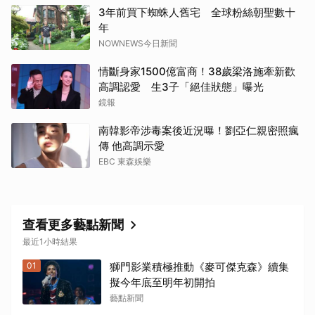
3年前買下蜘蛛人舊宅 全球粉絲朝聖數十
年
NOWNEWS今日新聞
情斷身家1500億富商！38歲梁洛施牽新歡
高調認愛 生3子「絕佳狀態」曝光
鏡報
南韓影帝涉毒案後近況曝！劉亞仁親密照瘋
傳 他高調示愛
EBC 東森娛樂
查看更多藝點新聞
最近1小時結果
01
獅門影業積極推動《麥可傑克森》續集
擬今年底至明年初開拍
藝點新聞