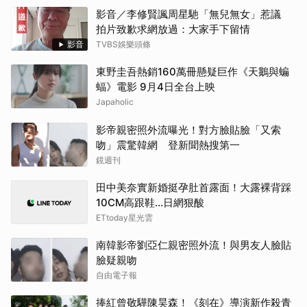
影音／李修賢諷周星馳「無兒無女」惹議
拍片致歉求網放過：大家手下留情
影音
TVBS娛樂頭條
東野圭吾熱銷160萬冊懸疑巨作《天鵝與蝙
蝠》電影 9月4日全台上映
Japaholic
影帝親密照外流曝光！對方臉貼臉「又索
吻」震驚韓網 登新聞熱搜第一
鏡週刊
田中美奈實新婚挺孕肚首露面！大露裸背踩
10CM高跟鞋…日網狠酸
ETtoday星光雲
南韓影帝劉亞仁親密照外流！與男友人臉貼
臉疑親吻
自由電子報
捧紅曾敬驊陳昊森！《刻在》導演新作殺青