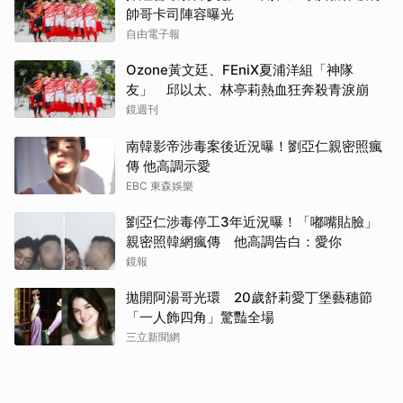
帥哥卡司陣容曝光
自由電子報
Ozone黃文廷、FEniX夏浦洋組「神隊
友」 邱以太、林亭莉熱血狂奔殺青淚崩
鏡週刊
南韓影帝涉毒案後近況曝！劉亞仁親密照瘋
傳 他高調示愛
EBC 東森娛樂
劉亞仁涉毒停工3年近況曝！「嘟嘴貼臉」
親密照韓網瘋傳 他高調告白：愛你
鏡報
拋開阿湯哥光環 20歲舒莉愛丁堡藝穗節
「一人飾四角」驚豔全場
三立新聞網