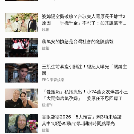
婆媳隔空撕破臉？台玻夫人還原長子離世2
原因 「手機千金」不忍了：如其說還需要
離開嗎？
鏡報
取消
蔣萬安的憤怒是台灣社會的危險信號
鏡報
王凱生前暴瘦引關注！經紀人曝光「關鍵主
因」
EBC 東森娛樂
「愛露奶」私訊流出！小24歲女友爆當小三
「大鬧病房氣孕婦」 姜厚任不忍回應了
鏡週刊
盲眼龍婆2026「5大預言」剩3項未驗證
其中1項恐牽動台灣...關鍵時間點曝光
鏡報