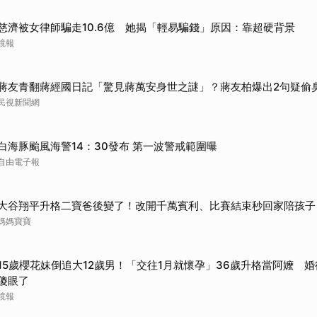
慈濟被女律師騙走10.6億 她揭「輕易騙錢」原因：靠超硬背景
鏡報
蔣友青翻蔣經國日記「驚見蔣萬安身世之謎」？蔣友柏爆出2句疑偷
民視新聞網
白海豚颱風海警14：30發布 第一波警戒範圍曝
自由電子報
大谷翔平升格二寶爸後變了！改開千萬賓利、比賽結束秒回家陪孩子
媽媽寶寶
15歲櫻花妹倒追大12歲男！「交往1月就懷孕」36歲升格當阿嬤 
傻眼了
鏡報