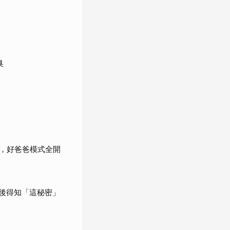
臭
，好爸爸模式全開
婚後得知「這秘密」