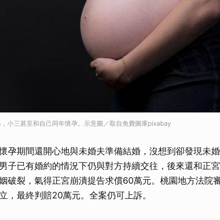
，小三甚至和自己同年懷孕。示意圖／取自免費圖庫pixabay
懷孕期間還開心地與未婚夫準備結婚，沒想到卻發現未婚
男子已有婚約的情況下仍與對方持續交往，後來還和正宮
姻破裂，氣得正宮崩潰提告求償60萬元。桃園地方法院
立，最終判賠20萬元。全案仍可上訴。