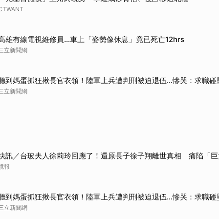
CTWANT
高雄有線電視維修員…車上「姿勢像休息」竟已死亡12hrs
三立新聞網
聽到媽蛋抓狂揪長官衣領！陸軍上兵遭判刑被迫退伍…慘哭：求職碰
三立新聞網
快訊／台玻夫人徐莉玲回應了！還原長子徐子翔離世真相 痛陷「巨
鏡報
聽到媽蛋抓狂揪長官衣領！陸軍上兵遭判刑被迫退伍…慘哭：求職碰
三立新聞網