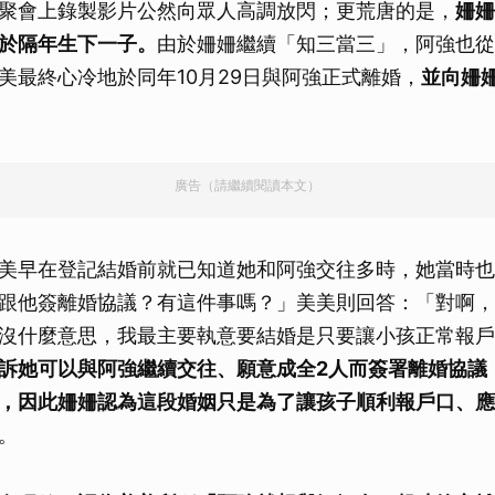
聚會上錄製影片公然向眾人高調放閃；更荒唐的是，
姍姍
於隔年生下一子。
由於姍姍繼續「知三當三」，阿強也從
美最終心冷地於同年10月29日與阿強正式離婚，
並向姍
廣告（請繼續閱讀本文）
美早在登記結婚前就已知道她和阿強交往多時，她當時也
跟他簽離婚協議？有這件事嗎？」美美則回答：「對啊，
沒什麼意思，我最主要執意要結婚是只要讓小孩正常報戶
訴她可以與阿強繼續交往、願意成全2人而簽署離婚協議
，因此姍姍認為這段婚姻只是為了讓孩子順利報戶口、應
。