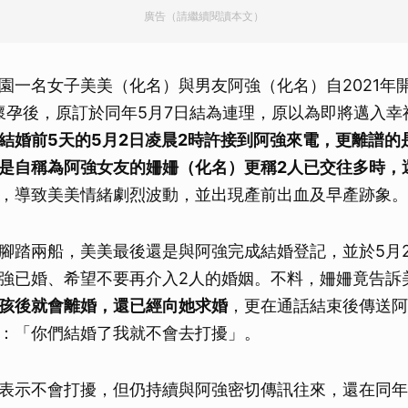
廣告（請繼續閱讀本文）
園一名女子美美（化名）與男友阿強（化名）自2021年
現懷孕後，原訂於同年5月7日結為連理，原以為即將邁入
結婚前5天的5月2日凌晨2時許接到阿強來電，更離譜的
是自稱為阿強女友的姍姍（化名）更稱2人已交往多時，
，導致美美情緒劇烈波動，並出現產前出血及早產跡象。
腳踏兩船，美美最後還是與阿強完成結婚登記，並於5月
強已婚、希望不要再介入2人的婚姻。不料，姍姍竟告訴
孩後就會離婚，還已經向她求婚
，更在通話結束後傳送阿
：「你們結婚了我就不會去打擾」。
表示不會打擾，但仍持續與阿強密切傳訊往來，還在同年