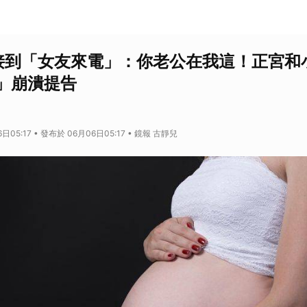
接到「女友來電」：你老公在我這！正宮和
」崩潰提告
日05:17 • 發布於 06月06日05:17 • 鏡報 古靜兒