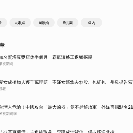
取消
婚
#婚姻
#離婚
#桃園
國內
章
知名蛋塔豆漿店休半個月 霸氣讓移工返鄉探親
華視新聞
愛女成植物人獲千萬理賠 不滿女婿拿去炒股、包紅包 岳母提告索
鏡報
台灣人危險！中國攻台「最大凶器」竟不是解放軍 外媒震撼點名2
民視新聞網
「兆基百億債」主角終現身 李建成涉背信、侵占移送北檢