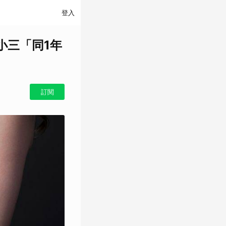
登入
小三「同1年
訂閱