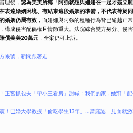
審理後，
認為美美所稱「阿強就想與姍姍在一起才簽立離
在表達婚姻困境、有結束這段婚姻的準備，不代表等於同
的婚姻仍屬有效
，而姍姍與阿強的種種行為皆已逾越正常
，構成侵害配偶權且情節重大。法院綜合雙方身分、侵害
賠償美美20萬元
，全案仍可上訴。
方帳號，新聞跟著走
！正宮抓包夫「帶小三看房」甜喊：我們的家…她辯「配
震！已婚大學教授「偷吃學生13年」…當庭認「見面就