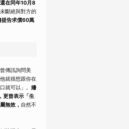
還在同年10月8
未斷絕與對方的
姍提告求償60萬
曾傳訊詢問美
他就很想跟你在
口就可以」。
姍
，更曾表示「生
屬無效，
自然不