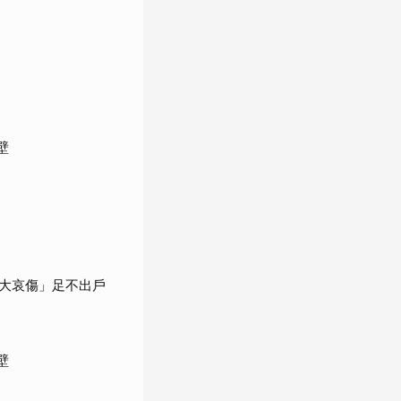
壁
大哀傷」足不出戶
壁