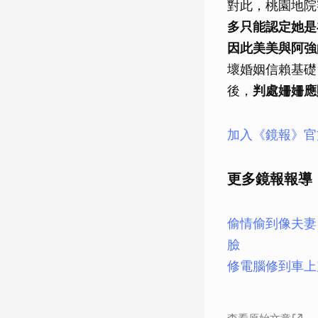
對此，桃園地院
多只能認定她是
因此美美與阿強
壞婚姻信賴基礎
後，
判處姍姍應
加入《鏡報》官
更多鏡報報導
偷情偷到像夫妻
臉
修電腦修到車上