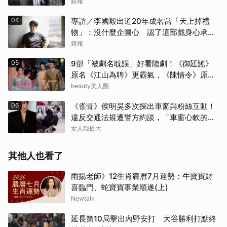
鏡報
04
專訪／李國毅出道20年成名當「天上掉禮
物」：沒什麼企圖心 認了這部戲身心承受
壓力最大
鏡報
05
9部「被劇名耽誤」好看陸劇！《御廷謠》
原名《江山為聘》更霸氣，《陳情令》原名
好聽
beauty美人圈
06
《雀骨》侯明昊多次探出車窗與粉絲互動！
違反交通法規遭警方約談，「車窗心軟的
神」上熱搜
女人我最大
其他人也看了
雨揚老師》12生肖農曆7月運勢：牛寶寶財
喜臨門、蛇寶寶事業順遂(上)
Newtalk
延長第10局擊出內野安打 大谷勝利打點終