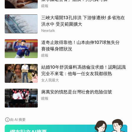
鏡報
三峽大壩開13孔排洪 下游慘遭殃! 多省泡在
洪水中 受災範圍擴大
Newtalk
道奇止敗得靠他！山本由伸107球無失分
賽後曝身體狀況
鏡報
結婚10年舒淇爆料馮德倫沒求婚！認剛認識
完全不來電：他每一任女友我都很熟
女人我最大
蔣萬安的憤怒是台灣社會的危險信號
鏡報
由 AI 摘要