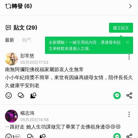
轉發 (6)
貼文 (29)
建立貼文
最新
熱門
全新體驗！一鍵引用此內容，透過發布貼
文來輕鬆表達個人立場。
彭常慈
05月20日17:52
南無阿彌陀佛祝福家屬節哀人生無常
小小年紀得獎不簡單，來世有因緣再續母女情，陪伴長長久
久健康平安到老
取消
楊志鴻
05月20日14:58
ㄧ路好走 她人生功課做完了畢業了去佛祖身邊😢😢😢
1