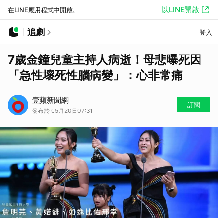
以LINE開啟
在LINE應用程式中開啟。
追劇
登入
7歲金鐘兒童主持人病逝！母悲曝死因
「急性壞死性腦病變」：心非常痛
壹蘋新聞網
訂閱
發布於 05月20日07:31