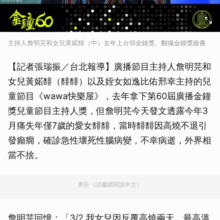
主持人詹明芫和女兒黃婼馡（中）去年上台領金鐘獎。翻攝金鐘獎臉書
【記者張瑞振／台北報導】廣播節目主持人詹明芫和
女兒黃婼馡（馡馡）以及姪女如逸比佑邢幸主持的兒
童節目《wawa快樂屋》，去年拿下第60屆廣播金鐘
獎兒童節目主持人獎，但詹明芫今天發文透露今年3
月痛失年僅7歲的愛女馡馡，當時馡馡因高燒不退引
發癲癇，確診急性壞死性腦病變，不幸病逝，外界相
當不捨。
廣告（請繼續閱讀本文）
詹明芫回憶：「3/2 我女兒因反覆高燒兩天，最高溫