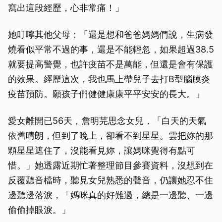
寫出這段經歷，心非常痛！」
她叮嚀其他父母：「還是想和爸爸媽媽們說，生病發
燒看似平常不過的事，還是不能輕忽，如果超過38.5
就要提高警覺，也許疫苗不是萬能，但還是會有保護
的效果。經歷這次，我也馬上帶兒子去打B型腦膜炎
疫苗預防。願孩子們健健康康平平安安的長大。」
愛女離開已56天，詹明芫思念女兒，「白天的天氣
依舊晴朗，但到了晚上，卻看不到星星。雲把妳的那
顆星星遮住了，沒能看見妳，讓媽咪覺得有點可
惜。」她透露近期忙著整理節目參賽資料，沒想到在
反覆聽音檔時，聽見女兒熟悉的聲音，仍讓她忍不住
邊聽邊落淚，「媽咪真的好難過，總是一邊聽、一邊
偷偷掉眼淚。」