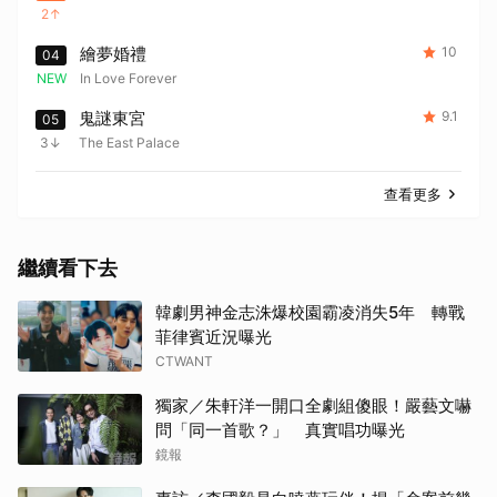
2
繪夢婚禮
10
04
NEW
In Love Forever
鬼謎東宮
9.1
05
3
The East Palace
查看更多
繼續看下去
韓劇男神金志洙爆校園霸凌消失5年 轉戰
菲律賓近況曝光
CTWANT
獨家／朱軒洋一開口全劇組傻眼！嚴藝文嚇
問「同一首歌？」 真實唱功曝光
鏡報