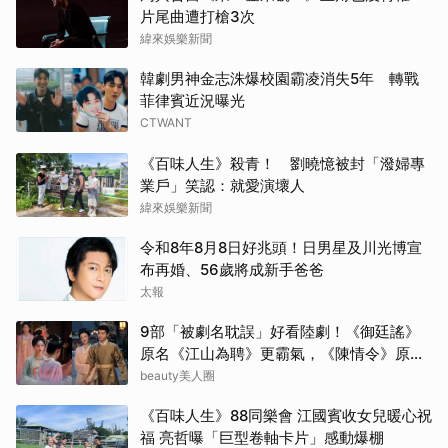
Jis
片尾曲遭打槍3次
緯來娛樂新聞
山姆
韓劇男神金志洙爆校園霸凌消失5年 轉戰
菲律賓近況曝光
其他
CTWANT
朴海
《百味人生》殺青！ 劉曉憶被封「潑婦專
業戶」笑認：就愛演壞人
李星
緯來娛樂新聞
湯姆
令和8年8月8日好兆頭！日男星及川光博宣
布再婚、56歲將成新手爸爸
太報
9部「被劇名耽誤」好看陸劇！《御廷謠》
原名《江山為聘》更霸氣，《陳情令》原名
好聽
beauty美人圈
《百味人生》88同樂會 江國賓收女兒暖心祝
福 亮哲曝「巨型卷軸卡片」感動爆棚