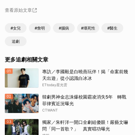
查看原始文章
#女兒
#詹明
#腦病
#壞死性
#醫生
追劇
更多追劇相關文章
01
專訪／李國毅是白曉燕玩伴！揭「命案前幾
天出遊」從小認識白冰冰
ETtoday星光雲
02
韓劇男神金志洙爆校園霸凌消失5年 轉戰
菲律賓近況曝光
CTWANT
03
獨家／朱軒洋一開口全劇組傻眼！嚴藝文嚇
問「同一首歌？」 真實唱功曝光