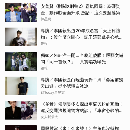
山下
安普賢《財閥X刑警2》霸氣回歸！豪砸資
金、動作戲全面升級 放話：這次要超越第一
高允
季
韓星網
Rai
專訪／李國毅出道20年成名當「天上掉禮
物」：沒什麼企圖心 認了這部戲身心承受
戶田
壓力最大
鏡報
朴恩
獨家／朱軒洋一開口全劇組傻眼！嚴藝文嚇
問「同一首歌？」 真實唱功曝光
田曦
鏡報
專訪／李國毅是白曉燕玩伴！揭「命案前幾
柳樂
天出遊」從小認識白冰冰
ETtoday星光雲
傑瑞
《雀骨》侯明昊多次探出車窗與粉絲互動！
金高
違反交通法規遭警方約談，「車窗心軟的
神」上熱搜
女人我最大
許楠
周興哲當《來！金來號！》主角也沒特權