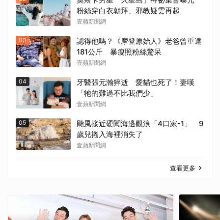
粉絲穿白衣朝拜、邪教疑雲再起
壹蘋新聞網
03
認得他嗎？《摩登原始人》老爸曾重達
181公斤 暴瘦照粉絲驚呆
壹蘋新聞網
04
牙醫張元瀚猝逝 愛貓也死了！妻嘆
「牠的難過不比我們少」
壹蘋新聞網
05
颱風接近硬闖海邊觀浪「4口家-1」 9
歲兒捲入海裡消失了
壹蘋新聞網
查看更多