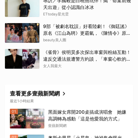
專訪／李國毅是白曉燕玩伴！揭「命案前幾
天出遊」從小認識白冰冰
ETtoday星光雲
9部「被劇名耽誤」好看陸劇！《御廷謠》
原名《江山為聘》更霸氣，《陳情令》原名
好聽
beauty美人圈
《雀骨》侯明昊多次探出車窗與粉絲互動！
違反交通法規遭警方約談，「車窗心軟的
神」上熱搜
女人我最大
查看更多壹蘋新聞網
最近1小時結果
01
黑面嫁女席開200桌搞成演唱會 她嫌
高調轉為感動「這是他愛我的方式」
壹蘋新聞網
02
奧斯卡男星「火星島」神祕集會曝光