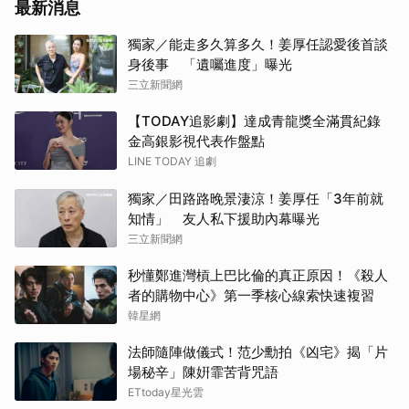
最新消息
蘇志
獨家／能走多久算多久！姜厚任認愛後首談
身後事 「遺囑進度」曝光
小栗
三立新聞網
林智
【TODAY追影劇】達成青龍獎全滿貫紀錄
金高銀影視代表作盤點
生田
LINE TODAY 追劇
獨家／田路路晚景淒涼！姜厚任「3年前就
申惠
知情」 友人私下援助內幕曝光
三立新聞網
白鹿
秒懂鄭進灣槓上巴比倫的真正原因！《殺人
王楚
者的購物中心》第一季核心線索快速複習
韓星網
邊佑
法師隨陣做儀式！范少勳拍《凶宅》揭「片
張凌
場秘辛」陳姸霏苦背咒語
ETtoday星光雲