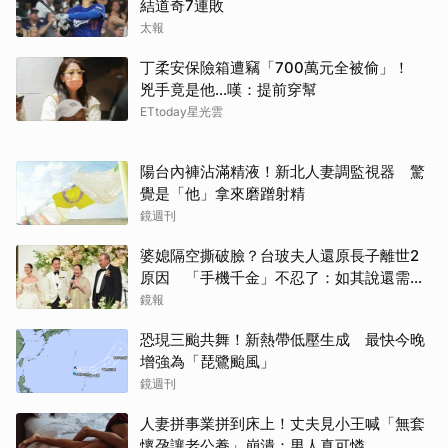
結道奇7連敗
太報
丁柔安保險箱遭竊「700萬元全被偷」！
兇手竟是他...嘆：提前穿幫
ETtoday星光雲
陽台內褲沾滿精液！新北人妻調監視器 驚
覺是「他」拿來磨蹭射精
鏡週刊
婆媳隔空撕破臉？台玻夫人還原長子離世2
原因 「手機千金」不忍了：如其說還需要
離開嗎？
鏡報
恐現三颱共舞！新熱帶低壓生成 最快今晚
增強為「琵鷺颱風」
鏡週刊
人妻拼事業拼到床上！丈夫見小王喊「無套
懷孕讓老公養」崩潰：男人真可憐