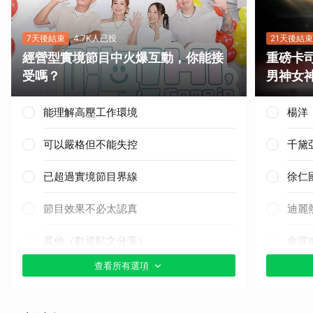
7天後結束
4.7K人已投
21天後結束
經營型實境節目中火爆互動，你能接
重磅卡司
受嗎？
男神女
能理解高壓工作環境
楊洋
可以嚴格但不能失控
千黛
已超過實境節目界線
徐仁
節目效果不必太認真
迪麗
其他（歡迎貼文分享）
金宣
查看所有選項
IU
金武