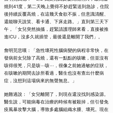
燒到41度，第二天晚上覺得不妙趕緊送到急診，住院
後持續反覆高燒，在這幾天食欲不振，但意識清醒、
還能聊天說笑、看卡通、下床走路。」直到第三天下
午，「女兒突然抽搐，趕緊請護理師來看，直接被推
進ICU，沒多久就插管，最後還是離開了我們」。
詹明芫悲嘆：「急性壞死性腦病變的病程非常快，在
發病前女兒除了高燒，還有一點點的咳嗽，但並沒有
咳得很兇，只是咳⋯咳⋯，很像之前她過敏的症狀，
在咳嗽的期間去診所看過，醫生也沒有查出什麼病
症，沒想到這場病來的無聲無息。」
她難過說：「女兒離開了，到現在還沒找到感染源。
醫生說，可能病毒在治療的時候有被殺掉，但引發免
疫風暴攻擊大腦，導致多處腦組織水腫、壞死。現在