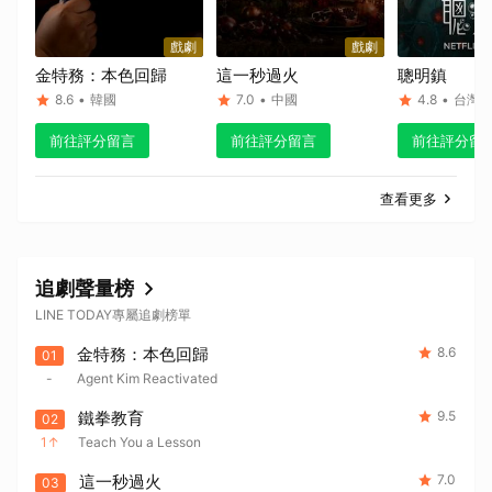
戲劇
戲劇
金特務：本色回歸
這一秒過火
聰明鎮
8.6
•
韓國
7.0
•
中國
4.8
•
台灣
前往評分留言
前往評分留言
前往評分留
查看更多
追劇聲量榜
LINE TODAY專屬追劇榜單
金特務：本色回歸
8.6
01
-
Agent Kim Reactivated
鐵拳教育
9.5
02
1
Teach You a Lesson
這一秒過火
7.0
03