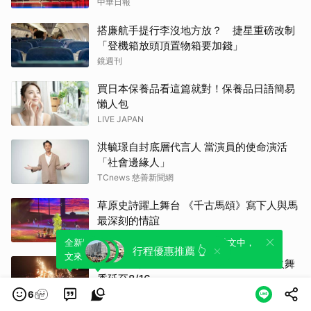
中華日報
搭廉航手提行李沒地方放？ 捷星重磅改制
「登機箱放頭頂置物箱要加錢」
鏡週刊
買日本保養品看這篇就對！保養品日語簡易
懶人包
LIVE JAPAN
洪毓璟自封底層代言人 當演員的使命演活
「社會邊緣人」
TCnews 慈善新聞網
草原史詩躍上舞台 《千古馬頌》寫下人與馬
最深刻的情誼
中華日報
全新體驗！一鍵引用此內容，透過發布貼
可以轉發或引用此內容至自己的貼文中，
行程優惠推薦 👆
文來輕鬆表達個人立場。
來發表您的評論或觀點。
「北海潮與火」本周活動因颱風停辦 火舞
秀延至8/16
旅遊雲
6