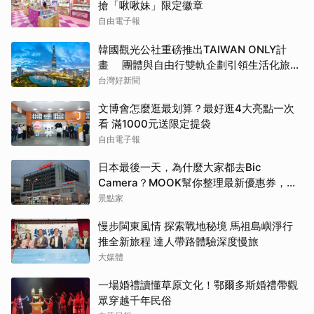
搶「啾啾妹」限定徽章
自由電子報
韓國觀光公社重磅推出TAIWAN ONLY計
畫 團體與自由行雙軌企劃引領生活化旅遊
新風潮
台灣好新聞
文博會怎麼逛最划算？最好逛4大亮點一次
看 滿1000元送限定提袋
自由電子報
日本最後一天，為什麼大家都去Bic
Camera？MOOK幫你整理最新優惠券，行
前趕快存手機，結帳直接用，最高省10%
景點家
慢步閩東風情 探索戰地秘境 馬祖島嶼淨行
推全新旅程 達人帶路體驗深度慢旅
大媒體
一場婚禮讀懂草原文化！鄂爾多斯婚禮帶觀
眾穿越千年民俗