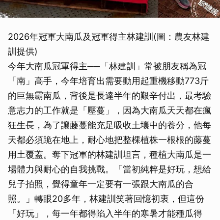
2026年冠軍大南瓜及冠軍得主林建訓(圖：農友林建
訓提供)
今年大南瓜冠軍得主──「林建訓」常被朋友稱為冠
「南」高手，今年培育出需要動用起重機移動773斤
的巨無霸南瓜，背後是長達半年的艱辛付出，最考驗
意志力的工作就是「壓蔓」，因為大南瓜天天都在瘋
狂生長，為了讓藤蔓能充足吸收土壤中的養分，他每
天都必須跪在地上，耐心地把整棵植株一根根的藤蔓
用土覆蓋。奪下冠軍的林建訓坦言，種植大南瓜是一
場體力與耐心的自我挑戰。「當初純粹是好玩，想給
兒子拍照，覺得童年一定要有一張跟大南瓜的合
照。」轉眼20多年，林建訓笑著回憶初衷，但這份
「好玩」，每一年都得陷入半年的寒暑才能種瓜得