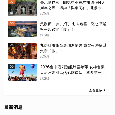
02
臺北動物園一開始並不在木柵 遷園40
周年之際，舉辧「與象同在、迎象未
來」特展！
旅遊經
03
父親節「屏」招手 七大遊程，邀您陪爸
爸一起過節「趣」！
旅遊經
04
九份紅燈籠祭展期進倒數 賞燈夜遊解謎
集章「趣」！
旅遊經
05
2026台中石岡熱氣球嘉年華 女神台東
天后宮媽祖以熱氣球造型、李多慧一起
加持助陣
旅遊經
查看更多
最新消息