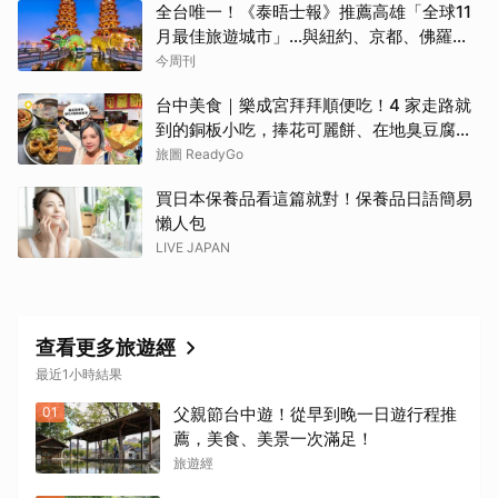
全台唯一！《泰晤士報》推薦高雄「全球11
月最佳旅遊城市」…與紐約、京都、佛羅倫
斯共同入榜，理由曝光
今周刊
台中美食｜樂成宮拜拜順便吃！4 家走路就
到的銅板小吃，捧花可麗餅、在地臭豆腐、
烤甜甜圈一次收
旅圖 ReadyGo
買日本保養品看這篇就對！保養品日語簡易
懶人包
LIVE JAPAN
查看更多旅遊經
最近1小時結果
01
父親節台中遊！從早到晚一日遊行程推
薦，美食、美景一次滿足！
旅遊經