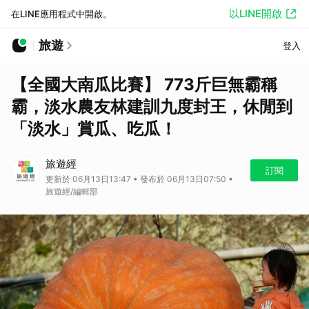
以LINE開啟
在LINE應用程式中開啟。
旅遊
登入
【全國大南瓜比賽】 773斤巨無霸稱
霸，淡水農友林建訓九度封王，休閒到
「淡水」賞瓜、吃瓜！
旅遊經
訂閱
更新於 06月13日13:47 • 發布於 06月13日07:50 •
旅遊經/編輯部