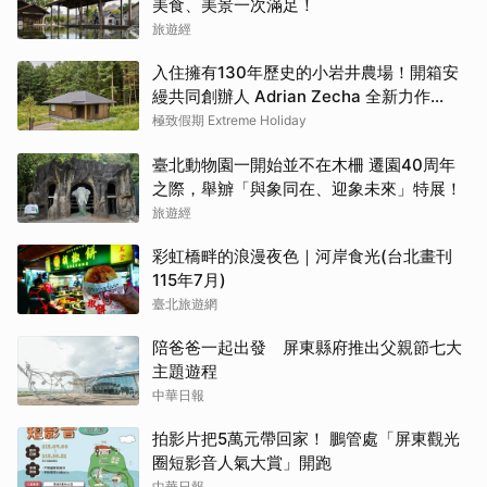
美食、美景一次滿足！
旅遊經
入住擁有130年歷史的小岩井農場！開箱安
縵共同創辦人 Adrian Zecha 全新力作
「AZUMA FARM KOIWAI」體驗最高級的
極致假期 Extreme Holiday
奢華
臺北動物園一開始並不在木柵 遷園40周年
之際，舉辧「與象同在、迎象未來」特展！
旅遊經
彩虹橋畔的浪漫夜色｜河岸食光(台北畫刊
115年7月)
臺北旅遊網
陪爸爸一起出發 屏東縣府推出父親節七大
主題遊程
中華日報
拍影片把5萬元帶回家！ 鵬管處「屏東觀光
圈短影音人氣大賞」開跑
中華日報