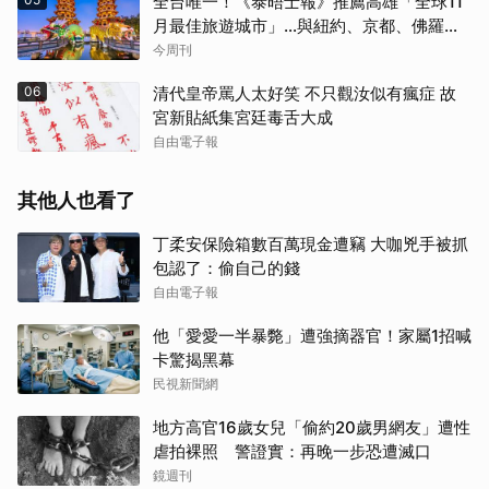
全台唯一！《泰晤士報》推薦高雄「全球11
月最佳旅遊城市」…與紐約、京都、佛羅倫
斯共同入榜，理由曝光
今周刊
06
清代皇帝罵人太好笑 不只觀汝似有瘋症 故
宮新貼紙集宮廷毒舌大成
自由電子報
其他人也看了
丁柔安保險箱數百萬現金遭竊 大咖兇手被抓
包認了：偷自己的錢
自由電子報
他「愛愛一半暴斃」遭強摘器官！家屬1招喊
卡驚揭黑幕
民視新聞網
地方高官16歲女兒「偷約20歲男網友」遭性
虐拍裸照 警證實：再晚一步恐遭滅口
鏡週刊