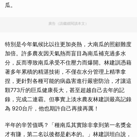
瓜。
廣告（請繼續閱讀本文）
特別是今年氣候比以往更加炎熱，大南瓜的照顧難度
加倍。許多農友因天氣熱而盲目為南瓜補充過多水
分，反而導致南瓜承受不住壓力而爆開。林建訓憑藉
著多年累積的精湛技術，不僅在水分管理上精準拿
捏，更針對各種可能的病蟲害進行嚴密防治，才讓這
顆773斤的巨瓜健康長大，甚至超越自己去年的記
錄，完成二連霸。但事實上淡水農友林建訓最高記錄
為 920台斤，他也期許自己再接再厲！
半年的辛苦值嗎？「種南瓜其實除非拿到第一名獎金
才有賺，第二名以後都是虧本的。」林建訓坦白說，