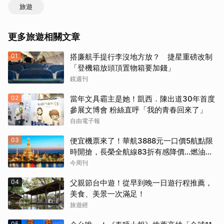
旅遊
更多旅遊相關文章
01
搭廉航手提行李沒地方放？ 捷星重磅改制
「登機箱放頭頂置物箱要加錢」
鏡週刊
02
當年文具霸主是她！凱西．陳出道30年首度
參展文博會 粉絲直呼「我的青春回來了」
自由電子報
03
便宜機票來了！華航3888元一口價5航點限
時開搶，長榮全航線83折有感降價…燃油稅
8/9調漲早買早省
今周刊
04
父親節台中遊！從早到晚一日遊行程推薦，
美食、美景一次滿足！
旅遊經
05