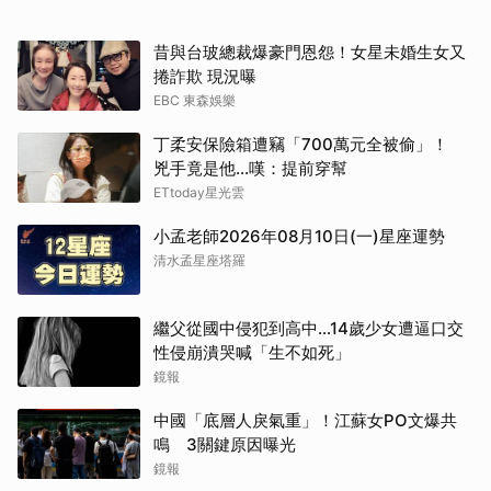
昔與台玻總裁爆豪門恩怨！女星未婚生女又
捲詐欺 現況曝
EBC 東森娛樂
丁柔安保險箱遭竊「700萬元全被偷」！
兇手竟是他...嘆：提前穿幫
ETtoday星光雲
小孟老師2026年08月10日(一)星座運勢
清水孟星座塔羅
繼父從國中侵犯到高中…14歲少女遭逼口交
性侵崩潰哭喊「生不如死」
鏡報
中國「底層人戾氣重」！江蘇女PO文爆共
鳴 3關鍵原因曝光
鏡報