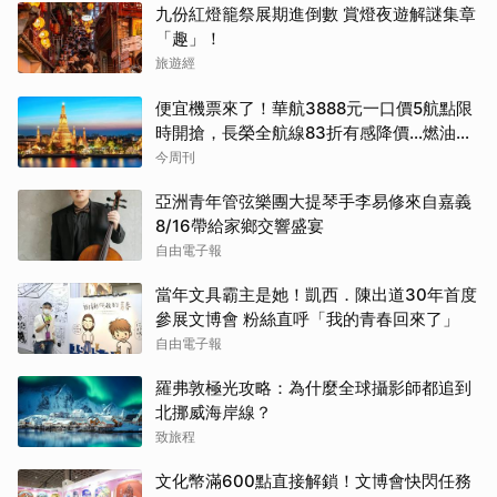
九份紅燈籠祭展期進倒數 賞燈夜遊解謎集章
「趣」！
旅遊經
便宜機票來了！華航3888元一口價5航點限
時開搶，長榮全航線83折有感降價…燃油稅
8/9調漲早買早省
今周刊
亞洲青年管弦樂團大提琴手李易修來自嘉義
8/16帶給家鄉交響盛宴
自由電子報
當年文具霸主是她！凱西．陳出道30年首度
參展文博會 粉絲直呼「我的青春回來了」
自由電子報
羅弗敦極光攻略：為什麼全球攝影師都追到
北挪威海岸線？
致旅程
文化幣滿600點直接解鎖！文博會快閃任務