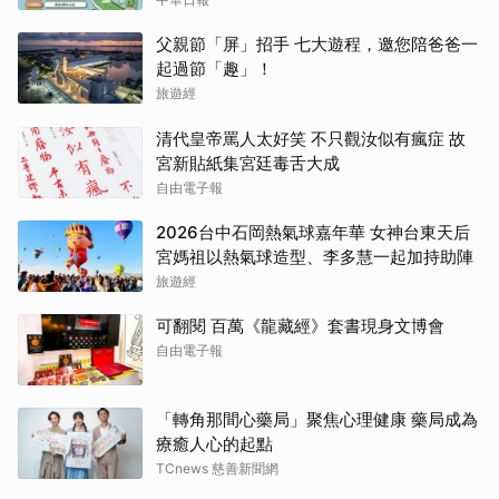
父親節「屏」招手 七大遊程，邀您陪爸爸一
起過節「趣」！
旅遊經
清代皇帝罵人太好笑 不只觀汝似有瘋症 故
宮新貼紙集宮廷毒舌大成
自由電子報
2026台中石岡熱氣球嘉年華 女神台東天后
宮媽祖以熱氣球造型、李多慧一起加持助陣
旅遊經
可翻閱 百萬《龍藏經》套書現身文博會
自由電子報
「轉角那間心藥局」聚焦心理健康 藥局成為
療癒人心的起點
TCnews 慈善新聞網