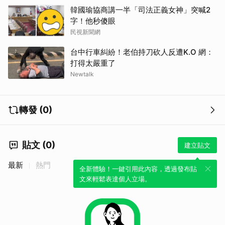
韓國瑜協商講一半「司法正義女神」突喊2
字！他秒傻眼
民視新聞網
台中行車糾紛！老伯持刀砍人反遭K.O 網：
打得太嚴重了
Newtalk
轉發 (0)
貼文 (0)
建立貼文
最新
熱門
全新體驗！一鍵引用此內容，透過發布貼
文來輕鬆表達個人立場。