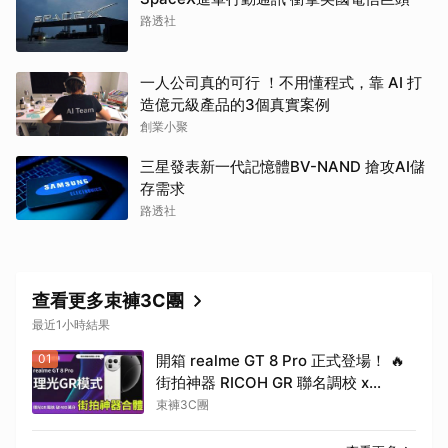
路透社
一人公司真的可行 ！不用懂程式，靠 AI 打
造億元級產品的3個真實案例
創業小聚
三星發表新一代記憶體BV-NAND 搶攻AI儲
存需求
路透社
查看更多束褲3C團
最近1小時結果
01
開箱 realme GT 8 Pro 正式登場！ 🔥
街拍神器 RICOH GR 聯名調校 x
7000mAh 泰坦電池
束褲3C團