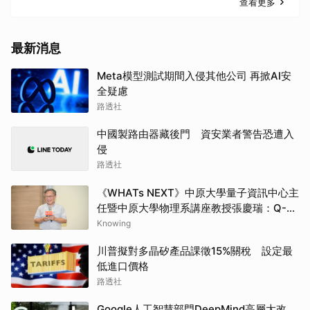
查看更多
最新消息
Meta模型測試期間入侵其他公司 再掀AI安
全疑慮
路透社
中國製路由器藏後門 資安業者警告恐遭入
侵
路透社
《WHATs NEXT》中原大學量子資訊中心主
任暨中原大學物理系講座教授張慶瑞：Q-
day的countdown現在已經開始了
Knowing
川普擬對多晶矽產品課徵15%關稅 設定最
低進口價格
路透社
Google人工智慧部門DeepMind高層大改