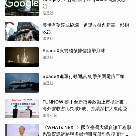
組
路透社
美伊有望達成協議 道瓊收盤創新高、那指
收跌
路透社
SpaceX火箭殘骸據信撞擊月球
路透社
SpaceX進軍行動通訊 衝擊美國電信巨頭
路透社
FUNNOW 攜手台新證券啟動上市櫃計畫，
海外營收占比突破5成、持續深耕大東南亞
市場
創業小聚
《WHATs NEXT》國立臺灣大學資訊工程學
系暨資訊網路與多媒體研究所副教授廖世