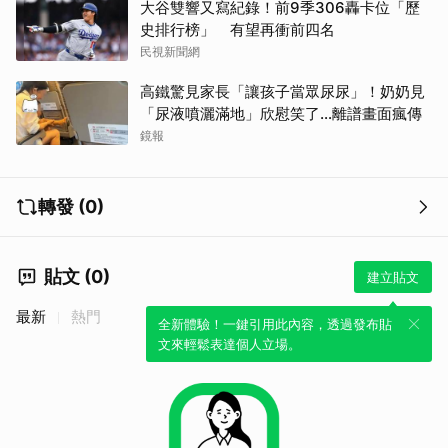
大谷雙響又寫紀錄！前9季306轟卡位「歷
史排行榜」 有望再衝前四名
民視新聞網
高鐵驚見家長「讓孩子當眾尿尿」！奶奶見
「尿液噴灑滿地」欣慰笑了…離譜畫面瘋傳
鏡報
轉發 (0)
取消
貼文 (0)
建立貼文
最新
熱門
全新體驗！一鍵引用此內容，透過發布貼
文來輕鬆表達個人立場。