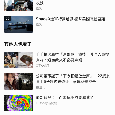
收跌
路透社
06
SpaceX進軍行動通訊 衝擊美國電信巨頭
路透社
其他人也看了
千千拍照總把「這部位」塗掉！護理人員揭
真相：避免惹來不必要麻煩
CTWANT
公司董事認了「下令把錢放金庫」 22歲女
員工5分鐘後被炸死！家屬悲慟擬告
鏡週刊
最新預測！ 白海豚颱風要減速了
ETtoday新聞雲