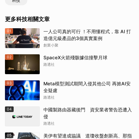
科技
更多科技相關文章
01
一人公司真的可行 ！不用懂程式，靠 AI 打
造億元級產品的3個真實案例
創業小聚
02
SpaceX火箭殘骸據信撞擊月球
路透社
03
Meta模型測試期間入侵其他公司 再掀AI安
全疑慮
路透社
04
中國製路由器藏後門 資安業者警告恐遭入
侵
路透社
05
美伊有望達成協議 道瓊收盤創新高、那指