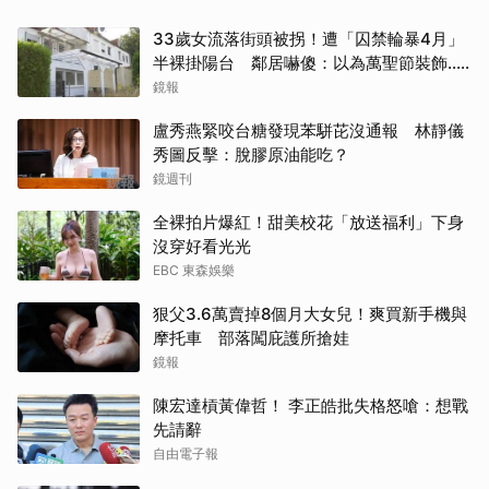
33歲女流落街頭被拐！遭「囚禁輪暴4月」
半裸掛陽台 鄰居嚇傻：以為萬聖節裝飾...
主謀竟與妻小同住
鏡報
盧秀燕緊咬台糖發現苯駢芘沒通報 林靜儀
秀圖反擊：脫膠原油能吃？
鏡週刊
全裸拍片爆紅！甜美校花「放送福利」下身
沒穿好看光光
EBC 東森娛樂
狠父3.6萬賣掉8個月大女兒！爽買新手機與
摩托車 部落闖庇護所搶娃
鏡報
陳宏達槓黃偉哲！ 李正皓批失格怒嗆：想戰
先請辭
自由電子報