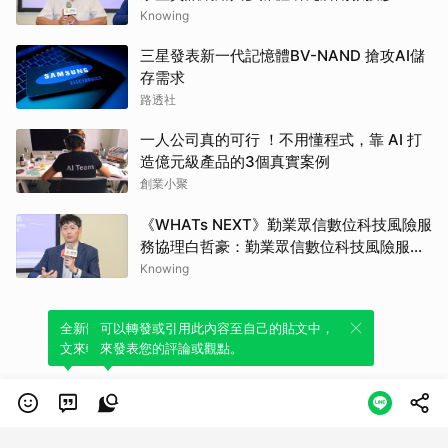
偉：690萬顆比特幣仍用舊地址格式面臨量
Knowing
子風險，去中心化治理考驗升級腳步
三星發表新一代記憶體BV-NAND 搶攻AI儲
存需求
路透社
一人公司真的可行 ！不用懂程式，靠 AI 打
造億元級產品的3個真實案例
創業小聚
《WHATs NEXT》勤業眾信數位科技風險服
務協理白哲豪：勤業眾信數位科技風險服務
協理白哲豪：CBOM資產盤點場景複雜多
Knowing
元，目前無自動化解決方案能百分之百完整
涵蓋
全新體驗！一鍵引用此內容，透過發布貼
可以轉發或引用此內容至自己的貼文中，
文來輕鬆表達個人立場。
來發表您的評論或觀點。
類別