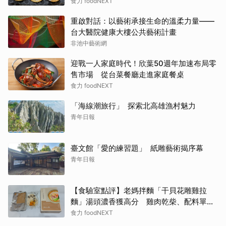
食力 foodNEXT
重啟對話：以藝術承接生命的溫柔力量——
台大醫院健康大樓公共藝術計畫
非池中藝術網
迎戰一人家庭時代！欣葉50週年加速布局零
售市場 從台菜餐廳走進家庭餐桌
食力 foodNEXT
「海線潮旅行」 探索北高雄漁村魅力
青年日報
臺文館「愛的練習題」 紙雕藝術揭序幕
青年日報
【食驗室點評】老媽拌麵「干貝花雕雞拉
麵」湯頭濃香獲高分 雞肉乾柴、配料單調
成扣分點
食力 foodNEXT