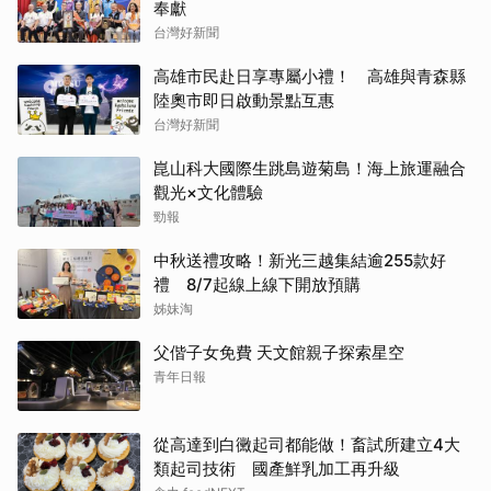
奉獻
台灣好新聞
高雄市民赴日享專屬小禮！ 高雄與青森縣
陸奧市即日啟動景點互惠
台灣好新聞
崑山科大國際生跳島遊菊島！海上旅運融合
觀光×文化體驗
勁報
中秋送禮攻略！新光三越集結逾255款好
禮 8/7起線上線下開放預購
姊妹淘
父偕子女免費 天文館親子探索星空
青年日報
從高達到白黴起司都能做！畜試所建立4大
類起司技術 國產鮮乳加工再升級