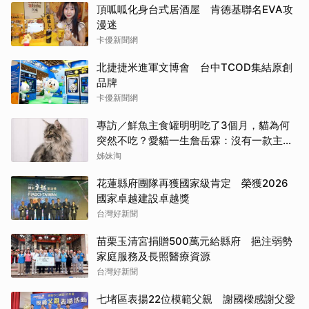
頂呱呱化身台式居酒屋 肯德基聯名EVA攻
漫迷
卡優新聞網
北捷捷米進軍文博會 台中TCOD集結原創
品牌
卡優新聞網
專訪／鮮魚主食罐明明吃了3個月，貓為何
突然不吃？愛貓一生詹岳霖：沒有一款主食
能保證牠永遠喜歡
姊妹淘
花蓮縣府團隊再獲國家級肯定 榮獲2026
國家卓越建設卓越獎
台灣好新聞
苗栗玉清宮捐贈500萬元給縣府 挹注弱勢
家庭服務及長照醫療資源
台灣好新聞
七堵區表揚22位模範父親 謝國樑感謝父愛