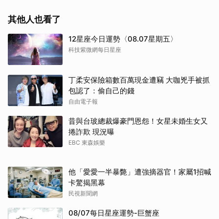
其他人也看了
12星座今日運勢〈08.07星期五〉
科技紫微網每日星座
丁柔安保險箱數百萬現金遭竊 大咖兇手被抓
包認了：偷自己的錢
自由電子報
昔與台玻總裁爆豪門恩怨！女星未婚生女又
捲詐欺 現況曝
EBC 東森娛樂
他「愛愛一半暴斃」遭強摘器官！家屬1招喊
卡驚揭黑幕
民視新聞網
08/07每日星座運勢-巨蟹座