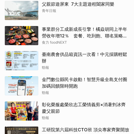
父親節遊屏東 7大主題遊程闔家同樂
青年日報
事業群分工成新成長引擎！橘焱胡同上半年
營收年增12％ 套餐、吃到飽、聯名策略帶
動新客
食力 foodNEXT
臺南農會供品箱資訊一次看！中元採購輕鬆
辦
勁報
金門數位縣民卡啟動！智慧升級全島支付圈
加碼回饋限時開跑
勁報
彰化榮服處榮欣志工榮情義剪×消暑剉冰齊
慶父親節
勁報
工研院第六屆科技CTO班 頂尖專家齊聚開放