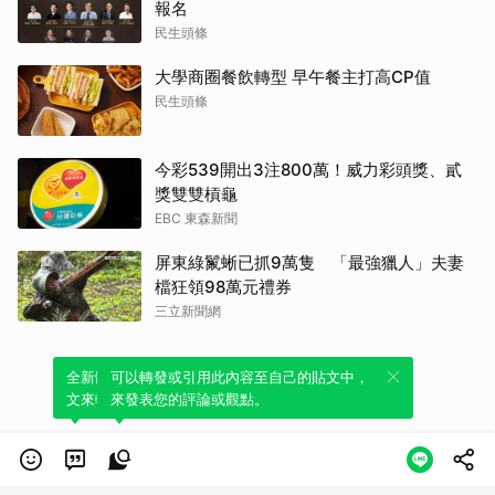
報名
民生頭條
大學商圈餐飲轉型 早午餐主打高CP值
民生頭條
今彩539開出3注800萬！威力彩頭獎、貳
獎雙雙槓龜
EBC 東森新聞
屏東綠鬣蜥已抓9萬隻 「最強獵人」夫妻
檔狂領98萬元禮券
三立新聞網
全新體驗！一鍵引用此內容，透過發布貼
可以轉發或引用此內容至自己的貼文中，
文來輕鬆表達個人立場。
來發表您的評論或觀點。