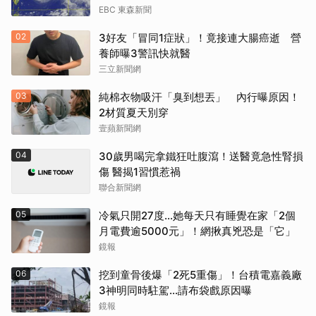
EBC 東森新聞
02
3好友「冒同1症狀」！竟接連大腸癌逝 營
養師曝3警訊快就醫
三立新聞網
03
純棉衣物吸汗「臭到想丟」 內行曝原因！
2材質夏天別穿
壹蘋新聞網
04
30歲男喝完拿鐵狂吐腹瀉！送醫竟急性腎損
傷 醫揭1習慣惹禍
聯合新聞網
05
冷氣只開27度…她每天只有睡覺在家「2個
月電費逾5000元」！網揪真兇恐是「它」
鏡報
06
挖到童骨後爆「2死5重傷」！台積電嘉義廠
3神明同時駐駕...請布袋戲原因曝
鏡報