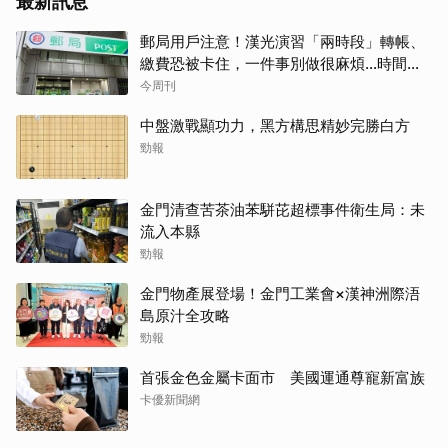
最新訊息
郵局用戶注意！漢光演習「兩時段」轉帳、
繳費恐被卡住，一件事別做很麻煩…時間、
影響、備案一次看
今周刊
中盤激戰顯功力，黑方構思精妙完勝白方
勁報
金門清查苦茶油苯駢芘超標事件衛生局：未
流入本縣
勁報
金門物產展登場！金門工業會×漢神洲際浯
島原汁全攻略
勁報
首張金色金屬卡面市 美國運通尊寵新富族
卡優新聞網