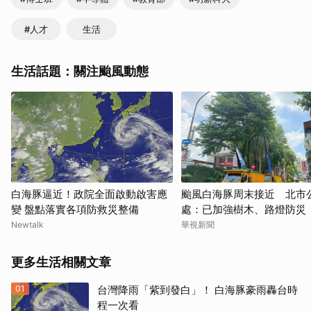
#人才
生活
生活話題：關注颱風動態
白海豚逼近！政院全面啟動啟害應
颱風白海豚周末接近 北市
變 盤點落實各項防救災整備
處：已加強樹木、路燈防災
Newtalk
華視新聞
更多生活相關文章
01
台灣降雨「紫到發白」！ 白海豚豪雨轟台時
程一次看