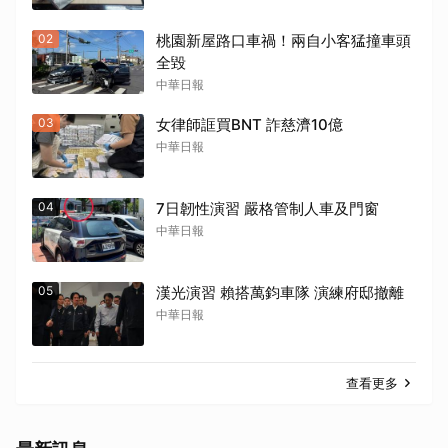
02
桃園新屋路口車禍！兩自小客猛撞車頭
全毀
中華日報
03
女律師誆買BNT 詐慈濟10億
中華日報
04
7日韌性演習 嚴格管制人車及門窗
中華日報
05
漢光演習 賴搭萬鈞車隊 演練府邸撤離
中華日報
查看更多