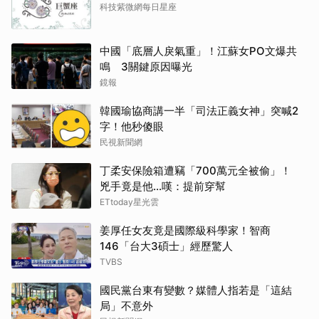
科技紫微網每日星座
中國「底層人戾氣重」！江蘇女PO文爆共
鳴 3關鍵原因曝光
鏡報
韓國瑜協商講一半「司法正義女神」突喊2
字！他秒傻眼
民視新聞網
丁柔安保險箱遭竊「700萬元全被偷」！
兇手竟是他...嘆：提前穿幫
ETtoday星光雲
姜厚任女友竟是國際級科學家！智商
146「台大3碩士」經歷驚人
TVBS
國民黨台東有變數？媒體人指若是「這結
局」不意外