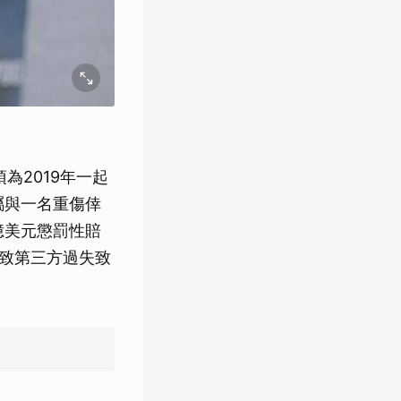
為2019年一起
家屬與一名重傷倖
2億美元懲罰性賠
導致第三方過失致