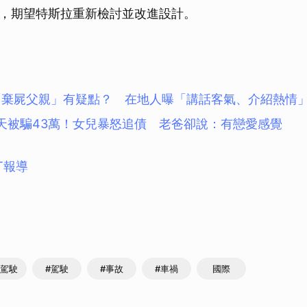
，期望特斯拉重新檢討並改進設計。
「棄屍父親」有疑點？ 在地人曝「講話客氣、介紹熱情
4天被騙43萬！女兒暴怒追債 老爸卻說：有戀愛感覺
T報導
動駕駛
#駕駛
#事故
#車禍
國際