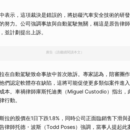
中表示，這項裁決是錯誤的，將妨礙汽車安全技術的研發
的努力。公司強調事故與自動駕駛無關，稱這是原告律師
，並計劃提出上訴。
廣告（請繼續閱讀本文）
拉在自動駕駛致命事故中首次敗訴。專家認為，陪審團作
他們認定軟體存在缺陷，這將可能促使更多類似案件進入
本。車禍律師庫斯托迪奧（Miguel Custodio）指出
律行動。
斯拉的股價在1日下跌1.8%，同時公司正面臨銷售下滑與
告律師托德・波斯（Todd Poses）強調，當事人提起