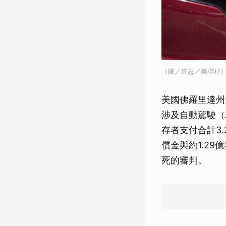
（圖／達志／美聯社
美國佛羅里達州
涉及自動駕駛（
存者支付合計3
償金與約1.2
死的審判。