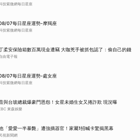
科技紫微網每日星座
08/07每日星座運勢-摩羯座
科技紫微網每日星座
丁柔安保險箱數百萬現金遭竊 大咖兇手被抓包認了：偷自己的錢
自由電子報
08/07每日星座運勢-處女座
科技紫微網每日星座
昔與台玻總裁爆豪門恩怨！女星未婚生女又捲詐欺 現況曝
EBC 東森娛樂
他「愛愛一半暴斃」遭強摘器官！家屬1招喊卡驚揭黑幕
民視新聞網