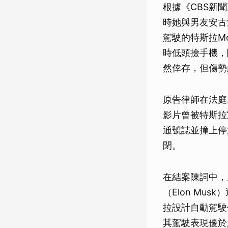
根據《CBS新聞》
時她與男友安古洛
駕駛的特斯拉Mo
時低頭撿手機，
然倖存，但傷勢
原告律師在法庭
影片曾被特斯拉
通號誌並撞上停
閉。
在結案陳詞中，
（Elon M
拉設計自動駕駛
其駕駛表現優於