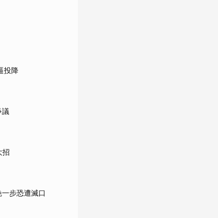
逼投降
爭議
大招
晚一步恐遭滅口