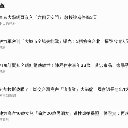
章
取消
東京大學網頁嵌入「六四天安門」 教授被處停職3天
中央通訊社
解放軍密刊「大城市全域失能戰」曝光！3招癱瘓台北 摧毀台灣人
鏡報
71萬訂閱知名網紅驚傳離世！陳屍住家享年36歲 昔涉毒品、家暴
鏡報
宏都拉斯傻眼了！斷交台灣竟害「這產業」大崩盤 國會議長急出1
民視新聞網
地方高官16歲女兒「偷約20歲男網友」遭性虐拍裸照 警證實：再
鏡週刊