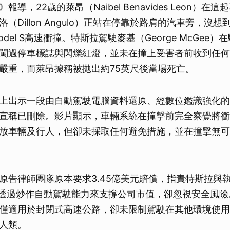
報導，22歲的萊昂（Naibel Benavides Leon）
（Dillon Angulo）正站在停靠於路肩的汽車旁，沒
del S高速衝撞。特斯拉駕駛麥基（George McGee）
闖過停車標誌與閃爍紅燈，並未在撞上受害者前收到任何
嚴重，而萊昂據稱被拋出約75英尺後當場死亡。
上出示一段由自動駕駛電腦資料還原、經數位鑑識強化的
宣稱已刪除。影片顯示，車輛系統在撞擊前完全察覺將衝
放車輛及行人，但卻未採取任何避免措施，並在撞擊無可
原告律師團隊原本要求3.45億美元賠償，指責特斯拉與
usk）透過炒作自動駕駛能力來支撐公司市值，卻忽視安全風
僅適用於封閉式高速公路，卻未限制駕駛在其他環境使用
人類。