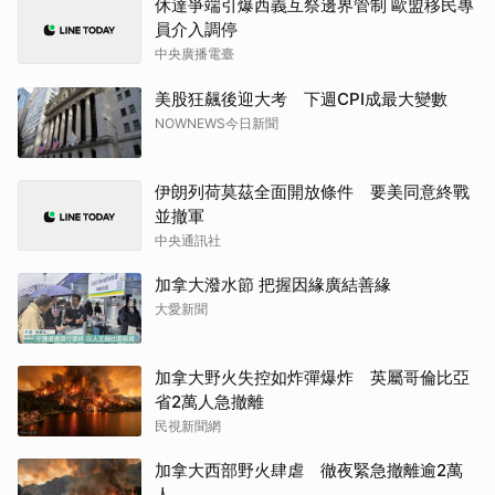
休達爭端引爆西義互祭邊界管制 歐盟移民專
員介入調停
中央廣播電臺
美股狂飆後迎大考 下週CPI成最大變數
NOWNEWS今日新聞
伊朗列荷莫茲全面開放條件 要美同意終戰
並撤軍
中央通訊社
加拿大潑水節 把握因緣廣結善緣
大愛新聞
加拿大野火失控如炸彈爆炸 英屬哥倫比亞
省2萬人急撤離
民視新聞網
加拿大西部野火肆虐 徹夜緊急撤離逾2萬
人