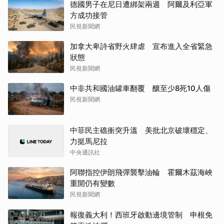
德國男子在尼日遭綁架兩週 阿爾及利亞軍
方成功接管
民視新聞網
加拿大卑詩省野火肆虐 宣布進入全省緊急
狀態
民視新聞網
中非共和國油罐車翻覆 釀至少8死10人傷
民視新聞網
中菲民主礁衝突升溫 美批北京破壞穩定、
力挺馬尼拉
中央通訊社
阿聯指控伊朗飛彈襲擊油輪 霍爾木茲海峽
重開仍有變數
民視新聞網
報復義大利！西班牙啟動邊境管制 申根免