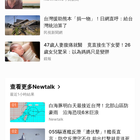
取消
台灣援助熊本「捐一物」！日網直呼：給台
灣統治算了
民視新聞網
47歲人妻腹痛就醫 竟直接生下女嬰！26
歲女兒驚呆：以為媽媽只是變胖
鏡報
查看更多Newtalk
最近1小時結果
01
白海豚明白天最接近台灣！北部山區防
豪雨 沿海恐現6米巨浪
Newtalk
02
055驅逐艦反潛「遭伏擊」! 艦長直
言：防空反潛守不住 前出打擊就是送死