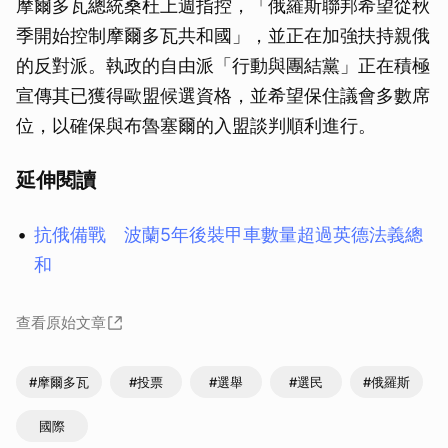
摩爾多瓦總統桑杜上週指控，「俄羅斯聯邦希望從秋
季開始控制摩爾多瓦共和國」，並正在加強扶持親俄
的反對派。執政的自由派「行動與團結黨」正在積極
宣傳其已獲得歐盟候選資格，並希望保住議會多數席
位，以確保與布魯塞爾的入盟談判順利進行。
延伸閱讀
抗俄備戰 波蘭5年後裝甲車數量超過英德法義總
和
查看原始文章
#摩爾多瓦
#投票
#選舉
#選民
#俄羅斯
國際