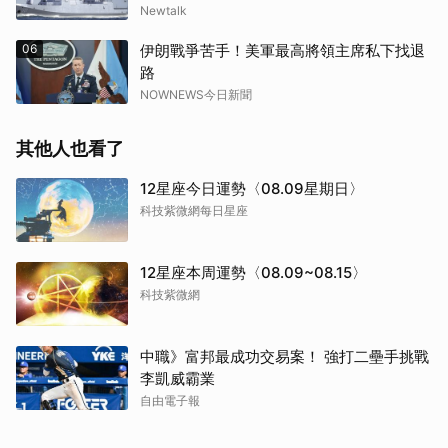
Newtalk
06
伊朗戰爭苦手！美軍最高將領主席私下找退
路
NOWNEWS今日新聞
其他人也看了
12星座今日運勢〈08.09星期日〉
科技紫微網每日星座
12星座本周運勢〈08.09~08.15〉
科技紫微網
中職》富邦最成功交易案！ 強打二壘手挑戰
李凱威霸業
自由電子報