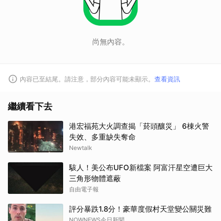
尚無內容。
內容已至結尾。請注意，部分內容可能未顯示。
查看資訊
繼續看下去
港宏福苑大火調查揭「菸頭釀災」 6棟火警
失效、多重缺失奪命
Newtalk
駭人！美公布UFO新檔案 阿富汗星空遭巨大
三角形物體遮蔽
自由電子報
評分暴跌1.8分！豪華度假村天堂變公關災難
NOWNEWS今日新聞