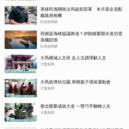
美移民海關執法局超前部署 本月底全員配
戴隨身相機
民視新聞網
荷姆茲海峽協議將成？伊朗稱重開水道仍需
美國賠償
民視新聞網
大馬檳城人文班 走入古蹟理解人文
大愛新聞
大馬慈濟幼兒園 舉辦親子環保運動會
大愛新聞
善念匯聚成就大道 一雙巧手翻轉人生
大愛新聞