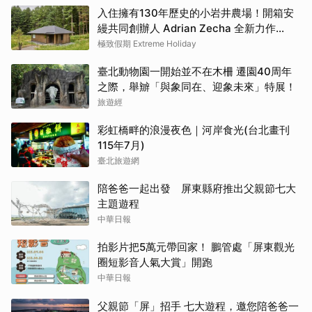
入住擁有130年歷史的小岩井農場！開箱安
縵共同創辦人 Adrian Zecha 全新力作
「AZUMA FARM KOIWAI」體驗最高級的
極致假期 Extreme Holiday
奢華
臺北動物園一開始並不在木柵 遷園40周年
之際，舉辧「與象同在、迎象未來」特展！
旅遊經
彩虹橋畔的浪漫夜色｜河岸食光(台北畫刊
115年7月)
臺北旅遊網
陪爸爸一起出發 屏東縣府推出父親節七大
主題遊程
中華日報
拍影片把5萬元帶回家！ 鵬管處「屏東觀光
圈短影音人氣大賞」開跑
中華日報
父親節「屏」招手 七大遊程，邀您陪爸爸一