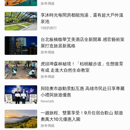
旅奇傳媒
享沐時光每間房都能泡湯，還有超大戶外溫
泉池
V妞的旅行
台北板橋馥華艾美酒店全新開幕 感官藝術策
展打造旅居新風格
旅奇傳媒
虎頭埤森林秘境！「枯樹籬步道」生態復育
有成 走進大自然生命教室
旅奇傳媒
與陸奧市啟動景點互惠 高雄市民赴日享專屬
小禮與旅遊優惠
Newtalk
一趟旅程、雙重享受！9月住宿合歡山 順遊
奧萬大10元優惠入園
旅奇傳媒