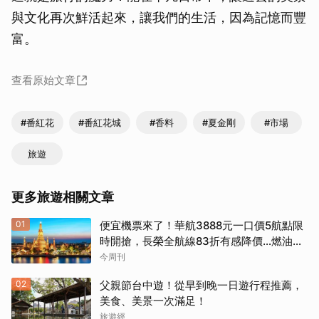
與文化再次鮮活起來，讓我們的生活，因為記憶而豐
富。
查看原始文章
#番紅花
#番紅花城
#香料
#夏金剛
#市場
旅遊
更多旅遊相關文章
01
便宜機票來了！華航3888元一口價5航點限
時開搶，長榮全航線83折有感降價…燃油稅
8/9調漲早買早省
今周刊
02
父親節台中遊！從早到晚一日遊行程推薦，
美食、美景一次滿足！
旅遊經