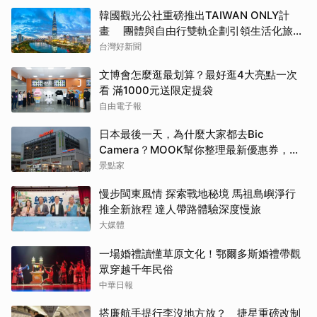
韓國觀光公社重磅推出TAIWAN ONLY計
畫 團體與自由行雙軌企劃引領生活化旅遊
新風潮
台灣好新聞
文博會怎麼逛最划算？最好逛4大亮點一次
看 滿1000元送限定提袋
自由電子報
日本最後一天，為什麼大家都去Bic
Camera？MOOK幫你整理最新優惠券，行
前趕快存手機，結帳直接用，最高省10%
景點家
慢步閩東風情 探索戰地秘境 馬祖島嶼淨行
推全新旅程 達人帶路體驗深度慢旅
大媒體
一場婚禮讀懂草原文化！鄂爾多斯婚禮帶觀
眾穿越千年民俗
中華日報
搭廉航手提行李沒地方放？ 捷星重磅改制