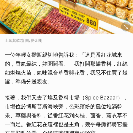
土耳其軟糖 圖/夏金剛
一位年輕女攤販親切地告訴我：「這是番紅花城來
的，香氣最純，妳聞聞看。」我打開那罐香料，紅絲
如燃燒火苗，氣味混合草香與花香，我忍不住買了幾
罐，準備分送親友。
接著，我們又去了埃及香料市場（Spice Bazaar），
市場位於博斯普斯海峽旁，色彩繽紛的攤位堆滿乾
果、草藥與香料，從番紅花到肉桂、茴香、薰衣草不
一而足。番紅花在這裡也是主角，幾乎每攤都將它擺