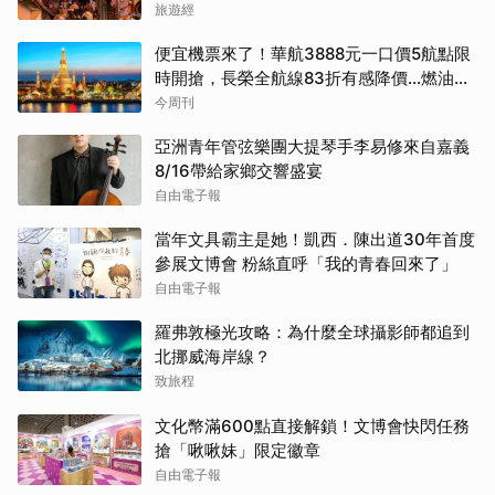
旅遊經
便宜機票來了！華航3888元一口價5航點限
時開搶，長榮全航線83折有感降價…燃油稅
8/9調漲早買早省
今周刊
亞洲青年管弦樂團大提琴手李易修來自嘉義
8/16帶給家鄉交響盛宴
自由電子報
當年文具霸主是她！凱西．陳出道30年首度
參展文博會 粉絲直呼「我的青春回來了」
自由電子報
羅弗敦極光攻略：為什麼全球攝影師都追到
北挪威海岸線？
致旅程
文化幣滿600點直接解鎖！文博會快閃任務
搶「啾啾妹」限定徽章
自由電子報