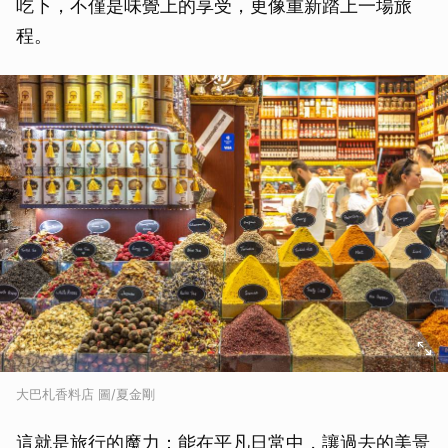
吃下，不僅是味覺上的享受，更像重新踏上一場旅
程。
大巴札香料店 圖/夏金剛
取消
這就是旅行的魔力：能在平凡日常中，讓過去的美景