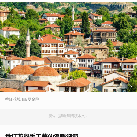
番紅花城 圖/夏金剛
廣告（請繼續閱讀本文）
番紅花與手工藝的溫暖細節