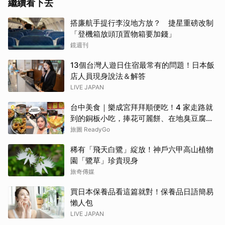
繼續看下去
搭廉航手提行李沒地方放？ 捷星重磅改制
「登機箱放頭頂置物箱要加錢」
鏡週刊
13個台灣人遊日住宿最常有的問題！日本飯
店人員現身說法＆解答
LIVE JAPAN
台中美食｜樂成宮拜拜順便吃！4 家走路就
到的銅板小吃，捧花可麗餅、在地臭豆腐、
烤甜甜圈一次收
旅圖 ReadyGo
稀有「飛天白鷺」綻放！神戶六甲高山植物
園「鷺草」珍貴現身
旅奇傳媒
買日本保養品看這篇就對！保養品日語簡易
懶人包
LIVE JAPAN