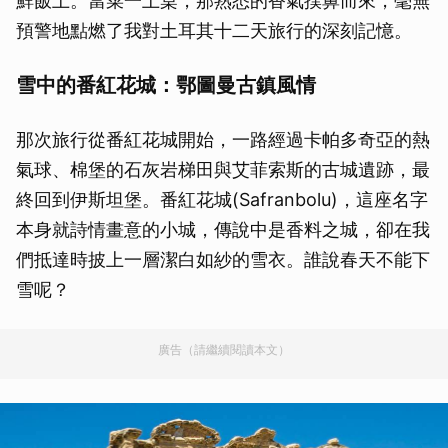
鮮飯上。當菜一上桌，那熟悉的香氣撲鼻而來，毫無
預警地點燃了我對土耳其十二天旅行的深刻記憶。
雪中的番紅花城：鄂圖曼古鎮風情
那次旅行從番紅花城開始，一路經過卡帕多奇亞的熱
氣球、棉堡的石灰岩梯田與艾菲索斯的古城遺跡，最
終回到伊斯坦堡。番紅花城(Safranbolu)，這座名字
本身就詩情畫意的小城，傳說中是香料之城，卻在我
們抵達時披上一層潔白如紗的雪衣。誰說春天不能下
雪呢？
廣告（請繼續閱讀本文）