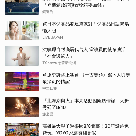
「登機箱放頭頂置物箱要加錢」
鏡週刊
買日本保養品看這篇就對！保養品日語簡易
懶人包
LIVE JAPAN
洪毓璟自封底層代言人 當演員的使命演活
「社會邊緣人」
TCnews 慈善新聞網
草原史詩躍上舞台 《千古馬頌》寫下人與馬
最深刻的情誼
中華日報
「北海潮與火」本周活動因颱風停辦 火舞
秀延至8/16
旅遊雲
高雄最大親子遊樂園8/8開幕！30項設施免
費玩、YOYO家族嗨翻暑假