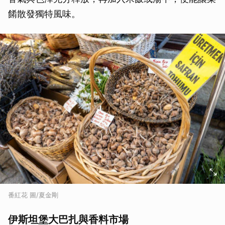
餚散發獨特風味。
番紅花 圖/夏金剛
伊斯坦堡大巴扎與香料市場