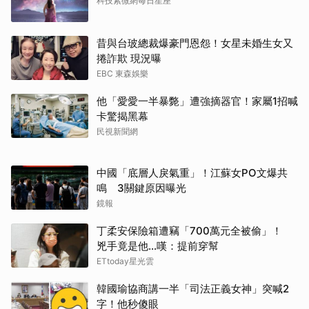
科技紫微網每日星座
昔與台玻總裁爆豪門恩怨！女星未婚生女又
捲詐欺 現況曝
EBC 東森娛樂
他「愛愛一半暴斃」遭強摘器官！家屬1招喊
卡驚揭黑幕
民視新聞網
中國「底層人戾氣重」！江蘇女PO文爆共
鳴 3關鍵原因曝光
鏡報
丁柔安保險箱遭竊「700萬元全被偷」！
兇手竟是他...嘆：提前穿幫
ETtoday星光雲
韓國瑜協商講一半「司法正義女神」突喊2
字！他秒傻眼