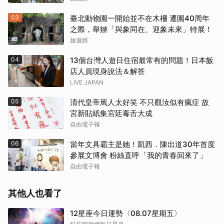
03
臺北動物園一開始並不在木柵 遷園40周年
之際，舉辧「與象同在、迎象未來」特展！
旅遊經
04
13個台灣人遊日住宿最常有的問題！日本飯
店人員現身說法＆解答
LIVE JAPAN
05
清代皇帝罵人太好笑 不只觀汝似有瘋症 故
宮新貼紙集宮廷毒舌大成
自由電子報
06
當年文具霸主是她！凱西．陳出道30年首度
參展文博會 粉絲直呼「我的青春回來了」
自由電子報
其他人也看了
12星座今日運勢〈08.07星期五〉