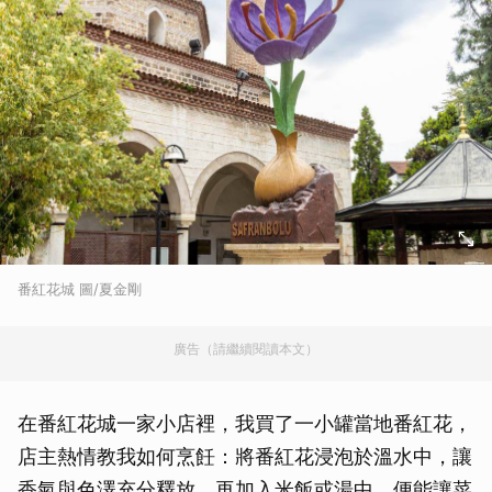
番紅花城 圖/夏金剛
廣告（請繼續閱讀本文）
在番紅花城一家小店裡，我買了一小罐當地番紅花，
店主熱情教我如何烹飪：將番紅花浸泡於溫水中，讓
香氣與色澤充分釋放，再加入米飯或湯中，便能讓菜