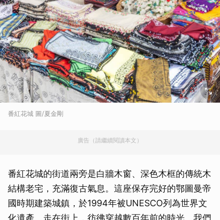
番紅花城 圖/夏金剛
廣告（請繼續閱讀本文）
番紅花城的街道兩旁是白牆木窗、深色木框的傳統木
結構老宅，充滿復古氣息。這座保存完好的鄂圖曼帝
國時期建築城鎮，於1994年被UNESCO列為世界文
化遺產。走在街上，彷彿穿越數百年前的時光。我們