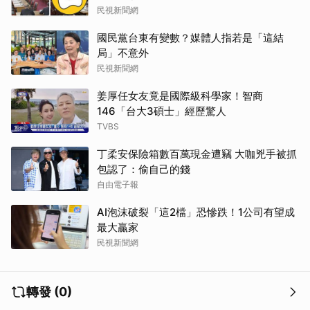
民視新聞網
國民黨台東有變數？媒體人指若是「這結
局」不意外
民視新聞網
姜厚任女友竟是國際級科學家！智商
146「台大3碩士」經歷驚人
TVBS
丁柔安保險箱數百萬現金遭竊 大咖兇手被抓
包認了：偷自己的錢
自由電子報
AI泡沫破裂「這2檔」恐慘跌！1公司有望成
最大贏家
民視新聞網
轉發 (0)