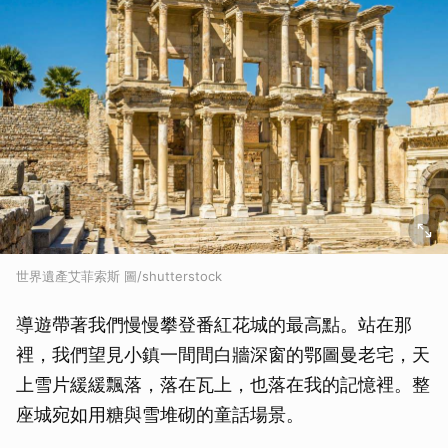
世界遺產艾菲索斯 圖/shutterstock
導遊帶著我們慢慢攀登番紅花城的最高點。站在那
裡，我們望見小鎮一間間白牆深窗的鄂圖曼老宅，天
上雪片緩緩飄落，落在瓦上，也落在我的記憶裡。整
座城宛如用糖與雪堆砌的童話場景。