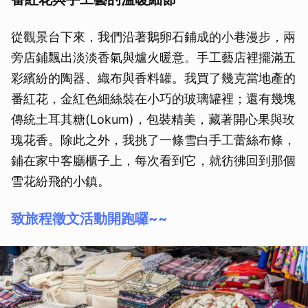
從觀景台下來，我們沿著鵝卵石鋪成的小巷漫步，兩
旁店鋪飄出淡淡香氣與爐火暖意。手工藝店裡擺滿五
彩繽紛的陶器、織布與香料罐。我買了幾克當地產的
番紅花，金紅色細絲裝在小巧的玻璃罐裡；還有幾塊
傳統土耳其糖(Lokum)，包裝精美，藏著開心果與玫
瑰花香。除此之外，我挑了一條雪白手工蕾絲布條，
鋪在家中客廳櫃子上，每次看到它，就彷彿回到那個
雪花紛飛的小鎮。
致旅程徵文活動開跑囉~~