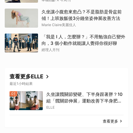
久坐讓小腹愈來愈凸？不是脂肪是骨盆前
傾！上班族飯後3分鐘坐姿伸展改善方法
Marie Claire美麗佳人
「我是 I 人，怎麼辦？」不用勉強自己變外
向，3 個小動作就能讓人覺得你很好聊
經理人月刊
查看更多ELLE
最近1小時結果
01
久坐讓髖關節變硬、下半身跟著胖？10
組「髖關節伸展」運動改善下半身肥胖
與骨盆歪斜 | ELLE
ELLE
查看更多