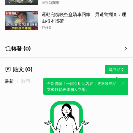
民視新聞網
運動完嘴咬空盒騎車回家 男遭警攔查：理
由根本找碴
TVBS
轉發 (0)
貼文 (0)
建立貼文
最新
熱門
全新體驗！一鍵引用此內容，透過發布貼
文來輕鬆表達個人立場。