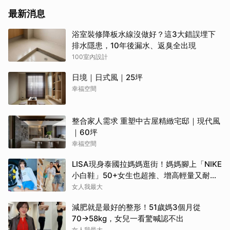
最新消息
浴室裝修降板水線沒做好？這3大錯誤埋下
排水隱患，10年後漏水、返臭全出現
100室內設計
日境｜日式風｜25坪
幸福空間
整合家人需求 重塑中古屋精緻宅邸｜現代風
｜60坪
幸福空間
LISA現身泰國拉媽媽逛街！媽媽腳上「NIKE
小白鞋」50+女生也超推、增高輕量又耐
走！
女人我最大
減肥就是最好的整形！51歲媽3個月從
70→58kg，女兒一看驚喊認不出
女人我最大