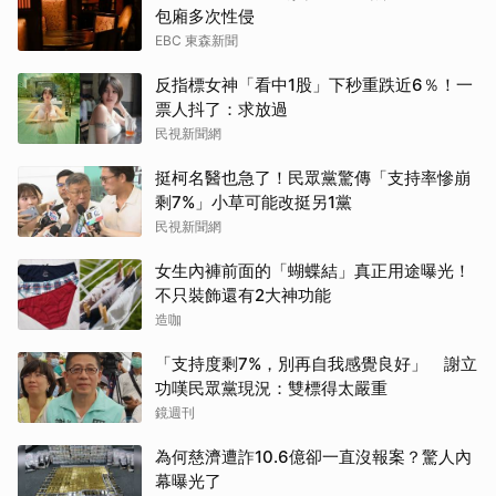
包廂多次性侵
EBC 東森新聞
反指標女神「看中1股」下秒重跌近6％！一
票人抖了：求放過
民視新聞網
挺柯名醫也急了！民眾黨驚傳「支持率慘崩
剩7%」小草可能改挺另1黨
民視新聞網
女生內褲前面的「蝴蝶結」真正用途曝光！
不只裝飾還有2大神功能
造咖
「支持度剩7%，別再自我感覺良好」 謝立
功嘆民眾黨現況：雙標得太嚴重
鏡週刊
為何慈濟遭詐10.6億卻一直沒報案？驚人內
幕曝光了