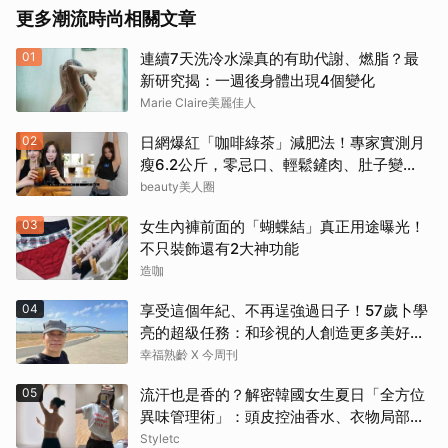
更多潮流時尚相關文章
01
連續7天洗冷水澡真的有助代謝、燃脂？最
新研究揭：一週後身體出現4個變化
Marie Claire美麗佳人
02
日網爆紅「咖啡綠茶」減肥法！專家實測月
瘦6.2公斤，零忌口、輕鬆鏟肉、肚子變
小！
beauty美人圈
03
女生內褲前面的「蝴蝶結」真正用途曝光！
不只裝飾還有2大神功能
造咖
04
享受這個年紀、不再逞強過日子！57歲卜學
亮的超級任務：和珍視的人創造更多美好記
憶
幸福熟齡 X 今周刊
05
流汗也是香的？解密韓國女生夏日「全方位
異味管理術」：頭皮控油香水、衣物局部消
臭，打造自帶母胎偽體香
Styletc