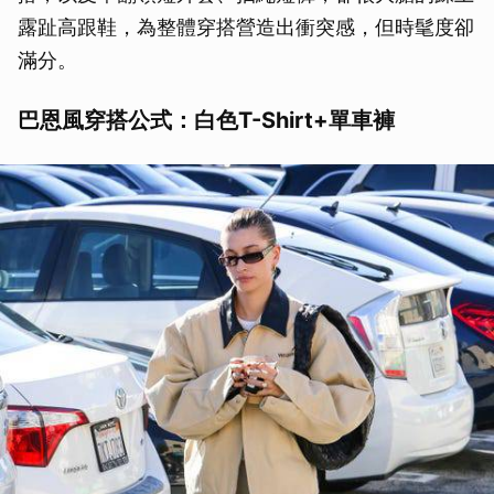
露趾高跟鞋，為整體穿搭營造出衝突感，但時髦度卻
滿分。
巴恩風穿搭公式：白色T-Shirt+單車褲