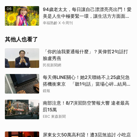
06
94歲老太太，每日讓自己漂漂亮亮出門！愛
美是人生中極要緊一環，讓生活方方面面，
更加豐富有樂趣
幸福熟齡 X 今周刊
其他人也看了
「你的油我要通報什麼」？黃偉哲2句話打
臉盧秀燕
民視新聞網
每天傳LINE關心！她2天聯絡不上25歲兒急
搭機衝東京 「聽1句話」當場心碎...結局看
哭網
鏡報
南部注意！8/7演習防空警報大響 違者最高
罰15萬
EBC 東森新聞
屏東女欠50萬高利貸！遭3惡煞追討 小吃店