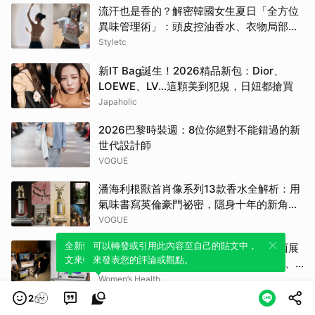
流汗也是香的？解密韓國女生夏日「全方位
異味管理術」：頭皮控油香水、衣物局部消
臭，打造自帶母胎偽體香
Styletc
新IT Bag誕生！2026精品新包：Dior、
LOEWE、LV…這顆美到犯規，日妞都搶買
Japaholic
2026巴黎時裝週：8位你絕對不能錯過的新
世代設計師
VOGUE
潘海利根獸首肖像系列13款香水全解析：用
氣味書寫英倫豪門祕密，隱身十年的新角色
終於現身
VOGUE
全新體驗！一鍵引用此內容，透過發布貼
可以轉發或引用此內容至自己的貼文中，
獻給質感老爸的暑假提案！誠品生活南西展
文來輕鬆表達個人立場。
來發表您的評論或觀點。
邀4大設計品牌，從療癒手作到日本家具、
AI好禮寵愛全家 | Women's Health
Women’s Health
2
想多稱讚員工，卻想不到可以講什麼？我在