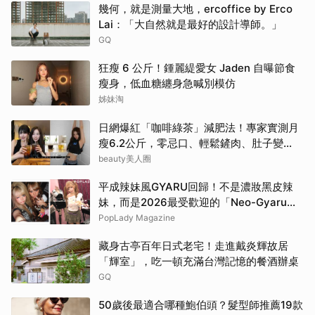
幾何，就是測量大地，ercoffice by Erco
Lai：「大自然就是最好的設計導師。」
GQ
狂瘦 6 公斤！鍾麗緹愛女 Jaden 自曝節食
瘦身，低血糖纏身急喊別模仿
姊妹淘
日網爆紅「咖啡綠茶」減肥法！專家實測月
瘦6.2公斤，零忌口、輕鬆鏟肉、肚子變
小！
beauty美人圈
平成辣妹風GYARU回歸！不是濃妝黑皮辣
妹，而是2026最受歡迎的「Neo-Gyaru」
穿搭，把平成DNA穿進日常
PopLady Magazine
藏身古亭百年日式老宅！走進戴炎輝故居
「輝室」，吃一頓充滿台灣記憶的餐酒辦桌
GQ
50歲後最適合哪種鮑伯頭？髮型師推薦19款