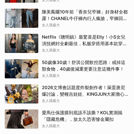
陳美鳳曬10年前「香奈兒窄褲」好身材全都
露！CHANEL牛仔褲內行人瘋搶，窄褲回歸
必看這幾條
女人我最大
Netflix《聰明鎮》最驚喜是Elly！小S女兒
演技網封全劇最佳，私服穿搭用基本款穿出
高級感
女人我最大
50歲像30歲！舒淇公開飲控思路：戒掉這
類食物，40歲後減重更要注意這幾件事！
女人我最大
2026文博會話題度炸裂創作者！屎蛋唐尼
爆討論，變種吉娃娃、KINGJUN大家擔心買
不到
女人我最大
愛馬仕保護膜到底該不該撕？KOL實測揭
「隱藏危機」，放太久恐害慘金屬扣
女人我最大