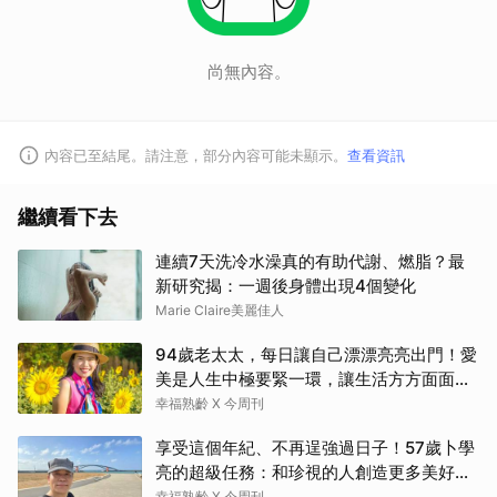
尚無內容。
內容已至結尾。請注意，部分內容可能未顯示。
查看資訊
繼續看下去
連續7天洗冷水澡真的有助代謝、燃脂？最
新研究揭：一週後身體出現4個變化
Marie Claire美麗佳人
94歲老太太，每日讓自己漂漂亮亮出門！愛
美是人生中極要緊一環，讓生活方方面面，
更加豐富有樂趣
幸福熟齡 X 今周刊
享受這個年紀、不再逞強過日子！57歲卜學
亮的超級任務：和珍視的人創造更多美好記
憶
幸福熟齡 X 今周刊