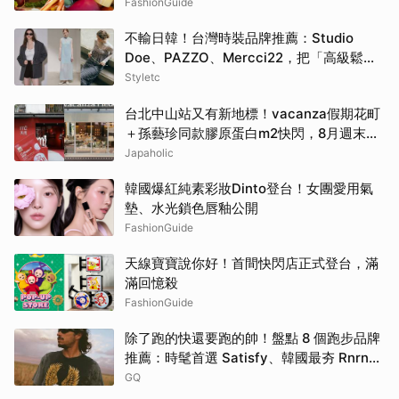
FashionGuide
不輸日韓！台灣時裝品牌推薦：Studio
Doe、PAZZO、Mercci22，把「高級鬆弛
感」穿成日常
Styletc
台北中山站又有新地標！vacanza假期花町
＋孫藝珍同款膠原蛋白m2快閃，8月週末必
逛這2大爆款景點
Japaholic
韓國爆紅純素彩妝Dinto登台！女團愛用氣
墊、水光鎖色唇釉公開
FashionGuide
天線寶寶說你好！首間快閃店正式登台，滿
滿回憶殺
FashionGuide
除了跑的快還要跑的帥！盤點 8 個跑步品牌
推薦：時髦首選 Satisfy、韓國最夯 Rnrn
全都要擁有！
GQ