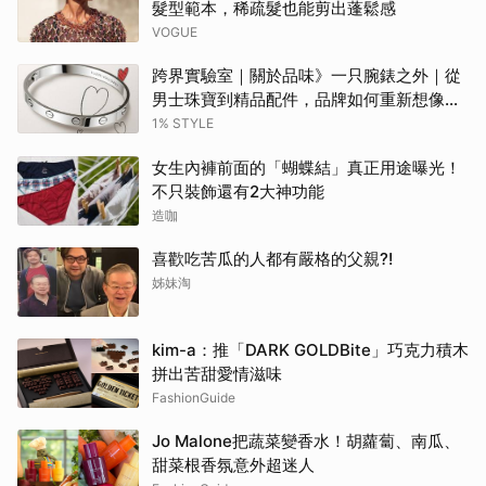
髮型範本，稀疏髮也能剪出蓬鬆感
VOGUE
跨界實驗室｜關於品味》一只腕錶之外｜從
男士珠寶到精品配件，品牌如何重新想像當
代男性？
1% STYLE
女生內褲前面的「蝴蝶結」真正用途曝光！
不只裝飾還有2大神功能
造咖
喜歡吃苦瓜的人都有嚴格的父親?!
姊妹淘
kim-a：推「DARK GOLDBite」巧克力積木
拼出苦甜愛情滋味
FashionGuide
Jo Malone把蔬菜變香水！胡蘿蔔、南瓜、
甜菜根香氛意外超迷人