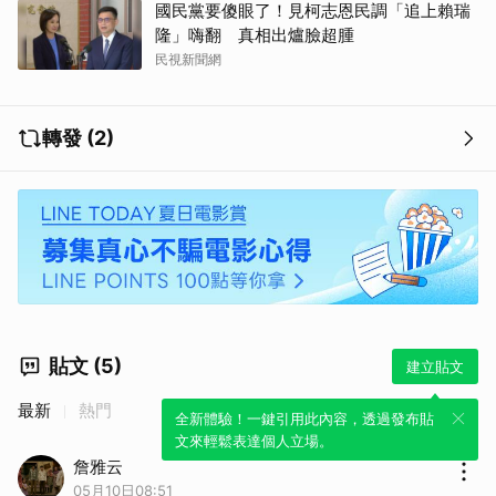
國民黨要傻眼了！見柯志恩民調「追上賴瑞
隆」嗨翻 真相出爐臉超腫
民視新聞網
轉發 (2)
貼文 (5)
建立貼文
最新
熱門
全新體驗！一鍵引用此內容，透過發布貼
文來輕鬆表達個人立場。
詹雅云
05月10日08:51