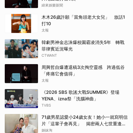
緯來娛樂新聞
木木26歲許願「當角頭老大女兒」 放話1
打10
太報
韓劇男神金志洙爆校園霸凌消失5年 轉戰
菲律賓近況曝光
CTWANT
周興哲自爆遭退稿3次掏空靈感 跨過低谷
「疼痛它會值得」
太報
《2026 SBS 歌謠大戰SUMMER》登場
YENA、izna祭「洗腦神曲」
TVBS
71歲男星認愛小24歲女友！她小一就寫明信
片「這輩子會再見」 揭密兩人七世重逢奇
緣
姊妹淘