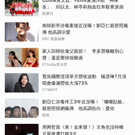
Ozone黃文廷、FEniX夏浦洋組「神隊
友」 邱以太、林亭莉熱血狂奔殺青淚崩
鏡週刊
南韓影帝涉毒案後近況曝！劉亞仁親密照瘋
傳 他高調示愛
EBC 東森娛樂
家人回韓恰逢父親節！ 李多慧曝離別心
聲：還是覺得很難過
ETtoday星光雲
寬魚國際澄清單月營收波動 楊丞琳7月演
唱會爆滿營收大漲73%
CTWANT
劉亞仁涉毒停工3年近況曝！「嘟嘴貼臉」
親密照韓網瘋傳 他高調告白：愛你
鏡報
周興哲當《來！金來號！》主角也沒特權
片尾曲遭打槍3次