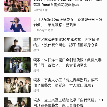
落幕 Rosé自備鮮花蛋糕救場
自由電子報
五月天冠佑20歲正妹愛女「疑遭製作AI不雅
影像」！罕見動怒：已截圖
ETtoday星光雲
專訪／李國毅出道20年成名當「天下掉禮
物」：沒什麼企圖心 認了這部戲身心承受
壓力最大
鏡報
獨家／朱軒洋一開口全劇組傻眼！嚴藝文嚇
問「同一首歌？」 真實唱功曝光
鏡報
獨家／宇宙人小玉「情史轟轟烈烈」藏不
住？嚴藝文一眼看穿 本人鬆口回應了
鏡報
獨家／金曲樂團主唱陷低潮「自我懷疑」！1
句話逼哭嚴藝文 親吐真實心聲