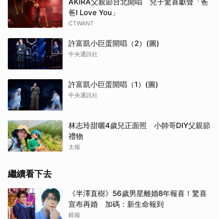
AKIRA父親節台北開唱 兒子驚喜獻聲「爸
爸I Love You」
CTWANT
許富凱小巨蛋開唱（2）(圖)
中央通訊社
許富凱小巨蛋開唱（1）(圖)
中央通訊社
林志玲甜曬4歲兒正面照 小帥哥DIY父親節
禮物
太報
繼續看下去
《半澤直樹》56歲男星離婚8年報喜！驚喜
宣布再婚 加碼：新生命報到
鏡報