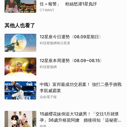
住＋報警」 粉絲怒灌1星負評
CTWANT
其他人也看了
12星座今日運勢〈08.09星期日〉
科技紫微網每日星座
12星座本周運勢〈08.09~08.15〉
科技紫微網
中職》富邦最成功交易案！ 強打二壘手挑戰
李凱威霸業
自由電子報
15歲櫻花妹倒追大12歲男！「交往1月就懷
孕」36歲升格當阿嬤 婚後得知「這秘密」
傻眼了
鏡報