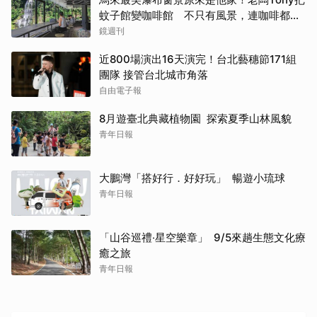
蚊子館變咖啡館 不只有風景，連咖啡都好
喝到讓人想再來
鏡週刊
近800場演出16天演完！台北藝穗節171組
團隊 接管台北城市角落
自由電子報
8月遊臺北典藏植物園 探索夏季山林風貌
青年日報
大鵬灣「搭好行．好好玩」 暢遊小琉球
青年日報
「山谷巡禮‧星空樂章」 9/5來趟生態文化療
癒之旅
青年日報