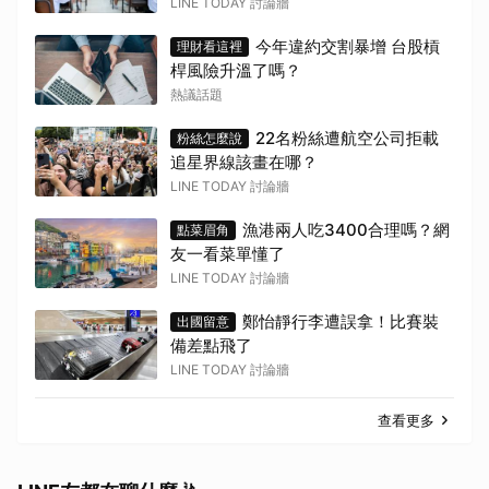
LINE TODAY 討論牆
今年違約交割暴增 台股槓
理財看這裡
桿風險升溫了嗎？
熱議話題
22名粉絲遭航空公司拒載
粉絲怎麼說
追星界線該畫在哪？
LINE TODAY 討論牆
漁港兩人吃3400合理嗎？網
點菜眉角
友一看菜單懂了
LINE TODAY 討論牆
鄭怡靜行李遭誤拿！比賽裝
出國留意
備差點飛了
LINE TODAY 討論牆
查看更多