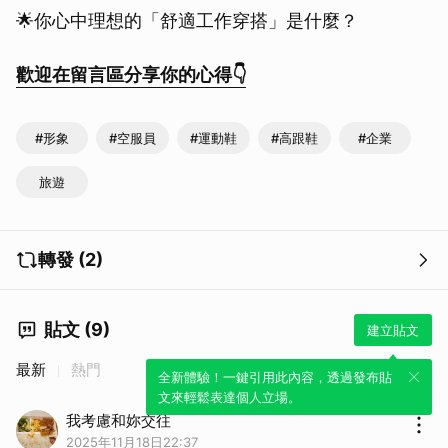
🌟你心中理想的「舒適工作穿搭」是什麼？
歡迎在留言區分享你的心得👇
#形象
#空服員
#運動鞋
#高跟鞋
#企業
旅遊
轉發 (2)
貼文 (9)
建立貼文
最新
熱門
全新體驗！一鍵引用此內容，透過發布貼
文來輕鬆表達個人立場。
我考慮和妳交往
2025年11月18日22:37