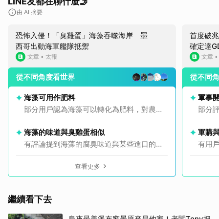
LINE友都在聊什麼🤳
由 AI 摘要
恐怖入侵！「臭雞蛋」海藻吞噬海岸 墨
首度破兆
西哥出動海軍艦隊抵禦
確定達G
文章
•
太報
文章
從不同角度看世界
從不同
取消
海藻可用作肥料
軍事
部分用戶認為海藻可以轉化為肥料，對農業
部分
有潛在好處。
善民
設。
海藻的味道與臭雞蛋相似
軍購
有評論提到海藻的腐臭味道與某些進口的臭
有用
雞蛋相似，引發討論。
擔心
費。
查看更多
繼續看下去
烏來最美瀑布窗景原來是他家！老闆Tony把