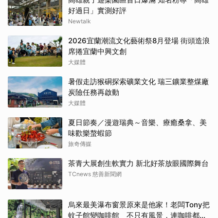
好過日」實測好評
Newtalk
2026宜蘭潮流文化藝術祭8月登場 街頭造浪
席捲宜蘭中興文創
大媒體
暑假走訪猴硐探索礦業文化 瑞三鑛業整煤廠
炭險任務再啟動
大媒體
夏日節奏／漫遊瑞典～音樂、療癒桑拿、美
味歡樂螯蝦節
旅奇傳媒
茶青大展創生軟實力 新北好茶放眼國際舞台
TCnews 慈善新聞網
烏來最美瀑布窗景原來是他家！老闆Tony把
蚊子館變咖啡館 不只有風景，連咖啡都好