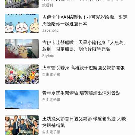
喝到讓人想再來
鏡週刊
吉伊卡哇×ANA聯名！小可愛彩繪機、限定
周邊陪你一起遨遊日本
Japaholic
吉伊卡哇登船啦！天星小輪化身「人魚島」
啟航 限定船票、明信片限時登場
Styletc
火車醫院變身 高雄親子遊樂園父親節開張
自由電子報
青年夏夜生態體驗 瑞芳蝙蝠出洞列景點
自由電子報
王功漁火節首日遇父親節 帶爸爸出遊 大啖
烤蚵補精氣
自由電子報