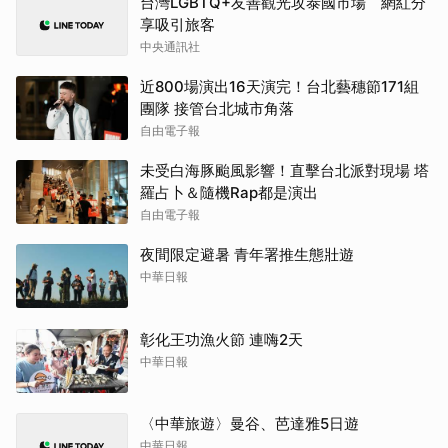
台灣LGBTQ+友善觀光攻泰國市場 網紅分
享吸引旅客
中央通訊社
近800場演出16天演完！台北藝穗節171組
團隊 接管台北城市角落
自由電子報
未受白海豚颱風影響！直擊台北派對現場 塔
羅占卜＆隨機Rap都是演出
自由電子報
夜間限定避暑 青年署推生態壯遊
中華日報
彰化王功漁火節 連嗨2天
中華日報
〈中華旅遊〉曼谷、芭達雅5日遊
中華日報