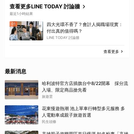
查看更多LINE TODAY 討論牆
最近1小時結果
01
四大光環不香了？會計人揭職場現實：
付出真的值得嗎？
LINE TODAY 討論牆
查看更多
最新消息
哈利波特官方店插旗台中8/22開幕 採分流
入場、限定商品搶先看
旅遊雲
花東慢遊熱潮 池上單車行轉型多元服務 多
人電動車成親子旅遊首選
民生頭條
高雄親子遊樂園區首日爆滿 知名粉專「高雄