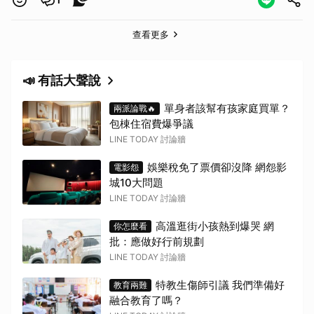
1
查看更多
📣 有話大聲說
單身者該幫有孩家庭買單？
兩派論戰🔥
包棟住宿費爆爭議
LINE TODAY 討論牆
娛樂稅免了票價卻沒降 網怨影
電影怨
城10大問題
LINE TODAY 討論牆
高溫逛街小孩熱到爆哭 網
你怎麼看
批：應做好行前規劃
LINE TODAY 討論牆
特教生傷師引議 我們準備好
教育兩難
融合教育了嗎？