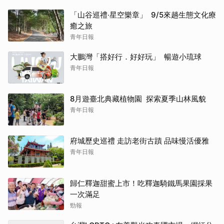
「山谷巡禮‧星空樂章」 9/5來趟生態文化療
癒之旅
青年日報
大鵬灣「搭好行．好好玩」 暢遊小琉球
青年日報
8月遊臺北典藏植物園 探索夏季山林風貌
青年日報
府城歷史巡禮 走訪老街古蹟 品味慢活優雅
青年日報
歸仁釋迦甜蜜上市！吃釋迦騎鐵馬果園採果
一次滿足
勁報