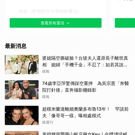
其他（歡迎貼文分享你的看法）
查看所有選項
最新消息
婆媳隔空撕破臉？台玻夫人還原長子離世真
相 媳婦「手機千金」不忍了：如若其說，
他還需要離開嗎
鏡報
74歲李亞萍驚傳踩空重摔 為吳宗憲「奔醫
院打針後」直奔攝影棚錄影
鏡報
超模米蘭達離婚奧蘭多布魯13年！ 罕談前
夫「像哥哥一樣」曝相處模式
鏡週刊
黃鐙輝突襲圓山飯店飆女Key！合體淺堤喊