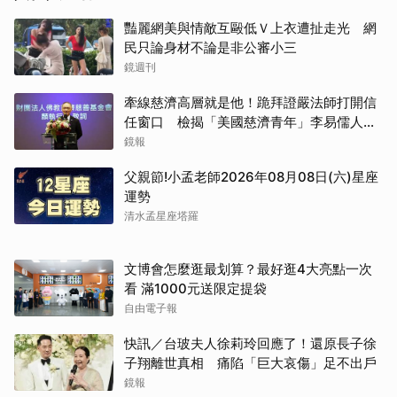
豔麗網美與情敵互毆低Ｖ上衣遭扯走光 網
民只論身材不論是非公審小三
鏡週刊
牽線慈濟高層就是他！跪拜證嚴法師打開信
任窗口 檢揭「美國慈濟青年」李易儒人脈
網絡
鏡報
父親節!小孟老師2026年08月08日(六)星座
運勢
清水孟星座塔羅
文博會怎麼逛最划算？最好逛4大亮點一次
看 滿1000元送限定提袋
自由電子報
快訊／台玻夫人徐莉玲回應了！還原長子徐
子翔離世真相 痛陷「巨大哀傷」足不出戶
鏡報