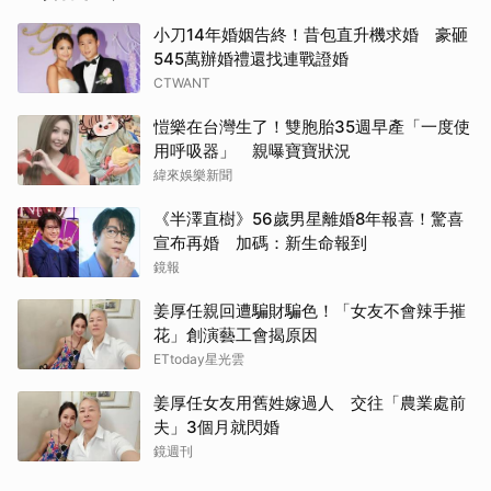
小刀14年婚姻告終！昔包直升機求婚 豪砸
545萬辦婚禮還找連戰證婚
CTWANT
愷樂在台灣生了！雙胞胎35週早產「一度使
用呼吸器」 親曝寶寶狀況
緯來娛樂新聞
《半澤直樹》56歲男星離婚8年報喜！驚喜
宣布再婚 加碼：新生命報到
鏡報
姜厚任親回遭騙財騙色！「女友不會辣手摧
花」創演藝工會揭原因
ETtoday星光雲
姜厚任女友用舊姓嫁過人 交往「農業處前
夫」3個月就閃婚
鏡週刊