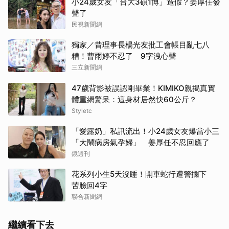
小24歲女友「台大3碩1博」造假？姜厚任發
聲了
民視新聞網
獨家／昔理事長楊光友批工會帳目亂七八
糟！曹雨婷不忍了 9字洩心聲
三立新聞網
47歲背影被誤認剛畢業！KIMIKO親揭真實
體重網驚呆：這身材居然快60公斤？
Styletc
「愛露奶」私訊流出！小24歲女友爆當小三
「大鬧病房氣孕婦」 姜厚任不忍回應了
鏡週刊
花系列小生5天沒睡！開車蛇行遭警攔下
苦臉回4字
聯合新聞網
繼續看下去