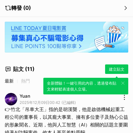
轉發 (0)
貼文 (11)
建立貼文
最新
熱門
全新體驗！一鍵引用此內容，透過發布貼
文來輕鬆表達個人立場。
Yuan
2025年12月09日00:42 (已編輯)
👉竹北「吊車大王」指的是胡漢龑，他是啟德機械起重工
程公司的董事長，以其龐大事業、擁有多位妻子及熱心公益
的形象聞名。近期，他與人工智慧（AI）相關的話題主要圍
繞著AI詐騙案件，他本人甚至差點受騙。