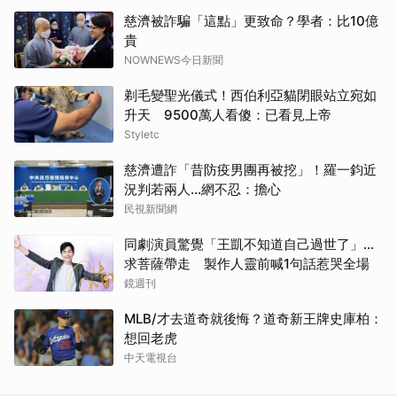
慈濟被詐騙「這點」更致命？學者：比10億
貴
NOWNEWS今日新聞
剃毛變聖光儀式！西伯利亞貓閉眼站立宛如
升天 9500萬人看傻：已看見上帝
Styletc
慈濟遭詐「昔防疫男團再被挖」！羅一鈞近
況判若兩人…網不忍：擔心
民視新聞網
同劇演員驚覺「王凱不知道自己過世了」...
求菩薩帶走 製作人靈前喊1句話惹哭全場
鏡週刊
MLB/才去道奇就後悔？道奇新王牌史庫柏：
想回老虎
中天電視台