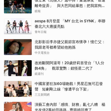
張立東《玩很大》逃不掉！重選隊友「命運
離奇捉弄」 與大芭同組暴怒：把我當狗使
喚嗎
鏡報
aespa 8月登蛋 「MY 台北 in SYNK」串聯
臺北六大應援亮點
青年日報
北影影后李亦捷父親節宣布懷孕！憶亡父：
我跟老哥都希望給他抱孫
中天電視台
改姓斷開阿湯哥！20歲舒莉首登台「1人分
飾4角」 觀眾驚艷：錯怪星二代了
鏡週刊
中國富婆狂加60場吻戲！男星忍無可忍發
聲 短劇剛上線「慘遭平台下架」
三立新聞網
演藝工會內部「感情、財務」亂七八糟 楊
光友借2萬給田路路…曹雨婷回應了