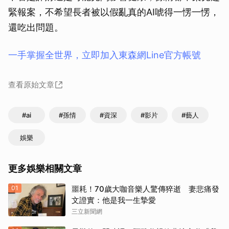
緊報案，不希望長者被以假亂真的AI唬得一愣一愣，
還吃出問題。
一手掌握全世界，立即加入東森網Line官方帳號
查看原始文章
#ai
#孫情
#資深
#影片
#藝人
娛樂
更多娛樂相關文章
01
噩耗！70歲大咖音樂人驚傳猝逝 妻悲痛發
文證實：他是我一生摯愛
三立新聞網