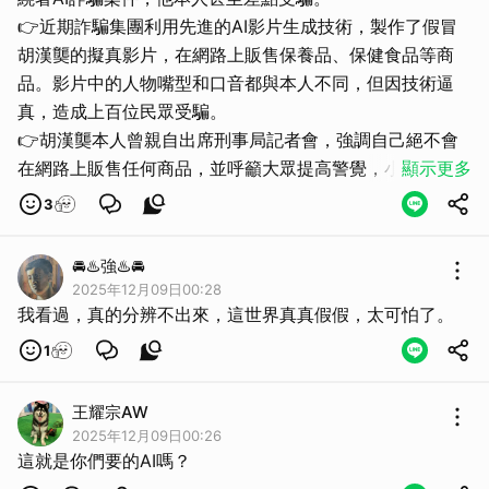
👉近期詐騙集團利用先進的AI影片生成技術，製作了假冒
胡漢龑的擬真影片，在網路上販售保養品、保健食品等商
品。影片中的人物嘴型和口音都與本人不同，但因技術逼
真，造成上百位民眾受騙。
👉胡漢龑本人曾親自出席刑事局記者會，強調自己絕不會
在網路上販售任何商品，並呼籲大眾提高警覺，小心查證，
顯示更多
連他自己都差點上當。 👈👀🤔🙄
3
🚘♨️強♨️🚘
2025年12月09日00:28
我看過，真的分辨不出來，這世界真真假假，太可怕了。
1
王耀宗AW
2025年12月09日00:26
這就是你們要的AI嗎？