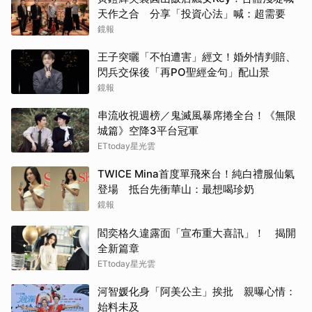
天作之合 分享「投資心法」喊：超需要
鏡報
王子突曬「不怕遭害」經文！婚外情判賠、
閃兵交保後「再PO聖經金句」配山景
鏡報
串流收視週榜／鬼滅風暴席捲全台！《無限
城篇》空降3平台冠軍
ETtoday星光雲
TWICE Mina首度單飛來台！純白禮服仙氣
登場 抵台先衝華山：最想喝珍奶
鏡報
閻奕格久違露面「宣布重大喜訊」！ 揭開
全新篇章
ETtoday星光雲
河智媛化身「阿美公主」挨批 親曝心情：
始料未及