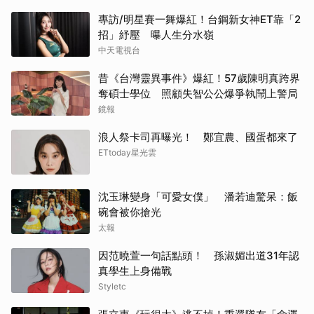
專訪/明星賽一舞爆紅！台鋼新女神ET靠「2
招」紓壓 曝人生分水嶺
中天電視台
昔《台灣靈異事件》爆紅！57歲陳明真跨界
奪碩士學位 照顧失智公公爆爭執鬧上警局
鏡報
浪人祭卡司再曝光！ 鄭宜農、國蛋都來了
ETtoday星光雲
沈玉琳變身「可愛女僕」 潘若迪驚呆：飯
碗會被你搶光
太報
因范曉萱一句話點頭！ 孫淑媚出道31年認
真學生上身備戰
Styletc