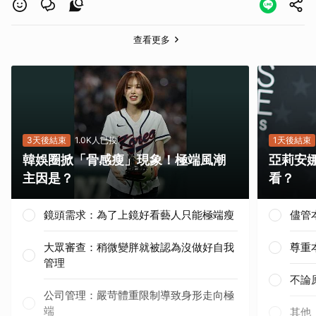
查看更多
3天後結束
1.0K人已投
1天後結束
韓娛圈掀「骨感瘦」現象！極端風潮
亞莉安
主因是？
看？
鏡頭需求：為了上鏡好看藝人只能極端瘦
儘管
大眾審查：稍微變胖就被認為沒做好自我
尊重
管理
取消
不論
公司管理：嚴苛體重限制導致身形走向極
端
其他