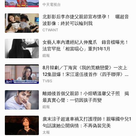
中天電視台
北影影后李亦捷父親節宣布懷孕！ 曬超音
波影像：終於可以輪到我
CTWANT
女藝人車內遭經紀人伸魔爪 錄音檔曝光！
法官罕批「相當噁心」重判1年1月
鏡報
8月韓劇／丁海寅《我的荒糖戀愛》一次上
12集甜爆！宋江退伍後首作《四手聯彈》倒
數
TVBS
離婚後首個父親節！小煜晒溫馨父子照 揭
最真實心聲：一切因孩子而變
鏡報
廣末涼子超速車禍又打護理師！親曝國中兒1
句話讓她公開病情：不再偽裝完美
太報