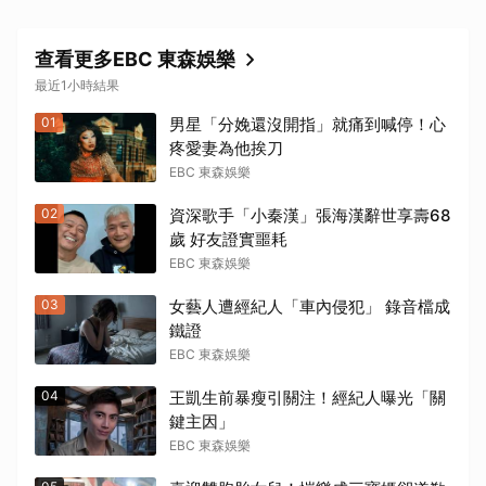
查看更多EBC 東森娛樂
最近1小時結果
01
男星「分娩還沒開指」就痛到喊停！心
疼愛妻為他挨刀
EBC 東森娛樂
02
資深歌手「小秦漢」張海漢辭世享壽68
歲 好友證實噩耗
EBC 東森娛樂
03
女藝人遭經紀人「車內侵犯」 錄音檔成
鐵證
EBC 東森娛樂
04
王凱生前暴瘦引關注！經紀人曝光「關
鍵主因」
EBC 東森娛樂