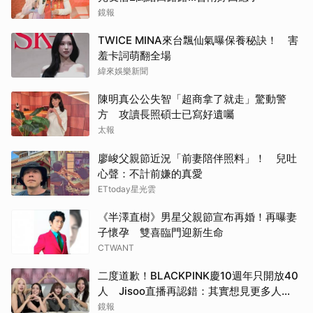
鏡報
TWICE MINA來台飄仙氣曝保養秘訣！ 害
羞卡詞萌翻全場
緯來娛樂新聞
陳明真公公失智「超商拿了就走」驚動警
方 攻讀長照碩士已寫好遺囑
太報
廖峻父親節近況「前妻陪伴照料」！ 兒吐
心聲：不計前嫌的真愛
ETtoday星光雲
《半澤直樹》男星父親節宣布再婚！再曝妻
子懷孕 雙喜臨門迎新生命
CTWANT
二度道歉！BLACKPINK慶10週年只開放40
人 Jisoo直播再認錯：其實想見更多人…
鏡報