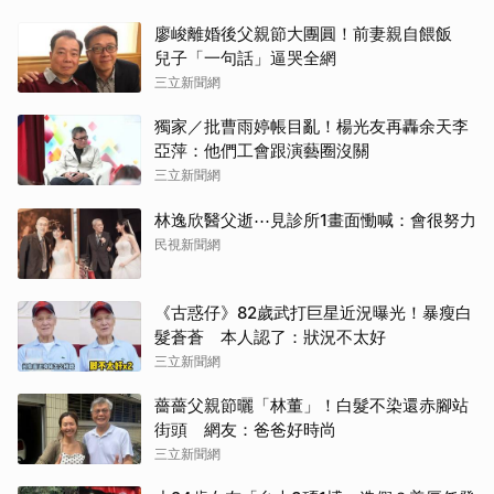
廖峻離婚後父親節大團圓！前妻親自餵飯
兒子「一句話」逼哭全網
三立新聞網
獨家／批曹雨婷帳目亂！楊光友再轟余天李
亞萍：他們工會跟演藝圈沒關
三立新聞網
林逸欣醫父逝⋯見診所1畫面慟喊：會很努力
民視新聞網
《古惑仔》82歲武打巨星近況曝光！暴瘦白
髮蒼蒼 本人認了：狀況不太好
三立新聞網
薔薔父親節曬「林董」！白髮不染還赤腳站
街頭 網友：爸爸好時尚
三立新聞網