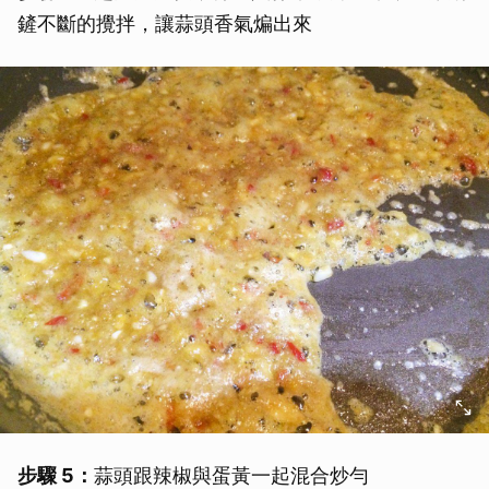
鏟不斷的攪拌，讓蒜頭香氣煸出來
步驟 5：
蒜頭跟辣椒與蛋黃一起混合炒勻