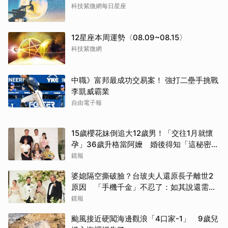
科技紫微網每日星座
12星座本周運勢〈08.09~08.15〉
科技紫微網
中職》富邦最成功交易案！ 強打二壘手挑戰
李凱威霸業
自由電子報
15歲櫻花妹倒追大12歲男！「交往1月就懷
孕」36歲升格當阿嬤 婚後得知「這秘密」
傻眼了
鏡報
婆媳隔空撕破臉？台玻夫人還原長子離世2
原因 「手機千金」不忍了：如其說還需要
離開嗎？
鏡報
颱風接近硬闖海邊觀浪「4口家-1」 9歲兒