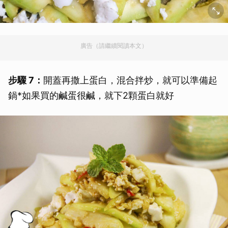
廣告（請繼續閱讀本文）
步驟 7：
開蓋再撒上蛋白，混合拌炒，就可以準備起
鍋*如果買的鹹蛋很鹹，就下2顆蛋白就好
取消