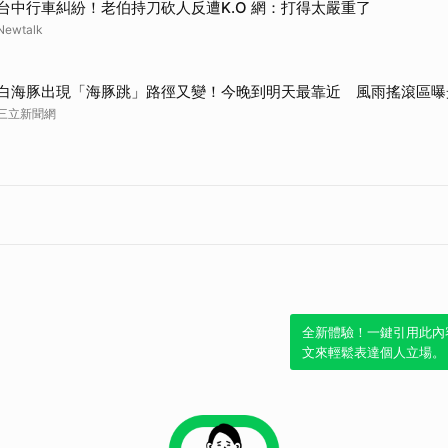
台中行車糾紛！老伯持刀砍人反遭K.O 網：打得太嚴重了
Newtalk
白海豚出現「海豚跳」路徑又變！今晚到明天最靠近 風雨搖滾區曝
三立新聞網
全新體驗！一鍵引用此內
文來輕鬆表達個人立場。