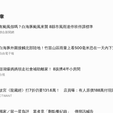
章
有颱風假嗎？白海豚颱風來襲 8縣市風雨達停班停課標準
聯合新聞網
白海豚外圍接觸北部陸地！竹苗山區雨量上看500毫米恐在一天內下
自由電子報
澎湖爆媽媽領走社會補助離家！ 8孩擠4坪小房間
台視
故宮《龍藏經》打7折仍要131.6萬！ 店員曝：有人原價188萬付現
CTWANT
獨家／留一星負評 業者竟「翻點餐紀錄」 傳簡訊喊告