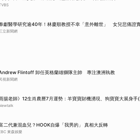
TVBS
取消
奉獻醫學研究逾40年！林慶順教授不幸「意外離世」 女兒悲痛證
三立新聞網
Andrew Flintoff 卸任英格蘭雄獅隊主帥 專注澳洲執教
民視新聞網
雨揚老師》12生肖農曆7月運勢：羊寶寶財機湧現、狗寶寶大展身手(
Newtalk
富二代兼混血兒？HOOK自爆「我男的」 真相大反轉
EBC 東森娛樂