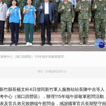
測考中心（湖口四營區）115年端午節敬軍慰問。
廣告（請繼續閱讀本文）
新竹縣長楊文科4日偕同新竹軍人服務站站長陳中吉等人
考中心（湖口四營區），辦理115年端午節敬軍慰問活動
代表及官兵弟兄致贈端午慰問金，感謝國軍官兵長期堅守