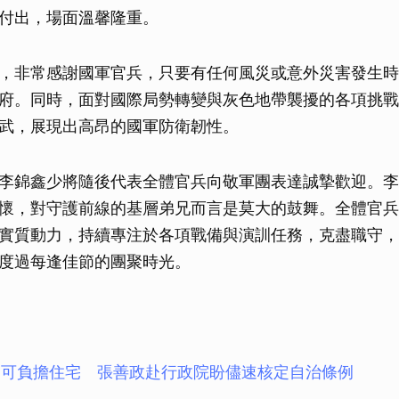
付出，場面溫馨隆重。
，非常感謝國軍官兵，只要有任何風災或意外災害發生時
府。同時，面對國際局勢轉變與灰色地帶襲擾的各項挑戰
武，展現出高昂的國軍防衛韌性。
李錦鑫少將隨後代表全體官兵向敬軍團表達誠摯歡迎。李
懷，對守護前線的基層弟兄而言是莫大的鼓舞。全體官兵
實質動力，持續專注於各項戰備與演訓任務，克盡職守，
度過每逢佳節的團聚時光。
動可負擔住宅 張善政赴行政院盼儘速核定自治條例