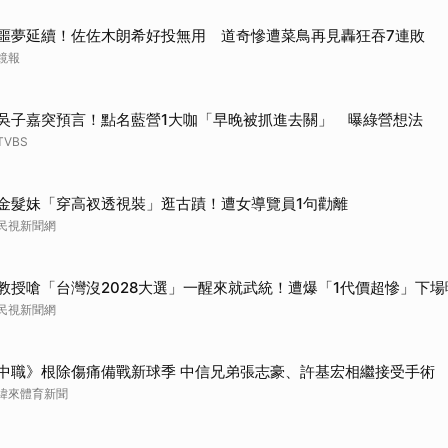
噩夢延續！佐佐木朗希好投無用 道奇慘遭菜鳥再見轟狂吞7連敗
鏡報
吳子嘉突預言！點名藍營1大咖「早晚被抓進去關」 曝綠營想法
TVBS
金髮妹「穿高衩透視裝」逛古蹟！遭女導覽員1句勸離
民視新聞網
教授嗆「台灣沒2028大選」一醒來就武統！遭爆「1代價超慘」下場
民視新聞網
中職》根除傷痛備戰新球季 中信兄弟張志豪、許基宏相繼接受手術
緯來體育新聞