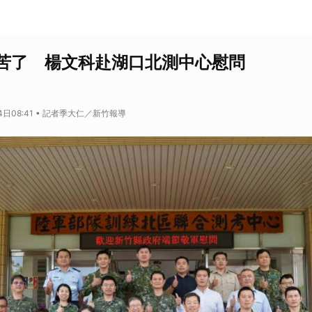
苦了 楊文科赴湖口北測中心慰問
4日08:41 • 記者季大仁／新竹報導