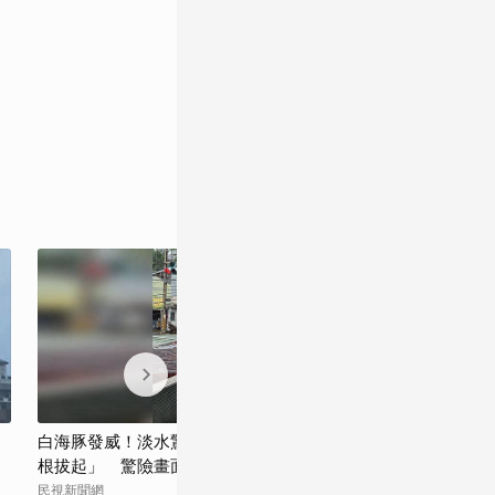
白海豚發威！淡水驚見龍捲風「路樹遭連
白海豚釀災！北
根拔起」 驚險畫面曝
塌 1路人受傷
民視新聞網
民視新聞網