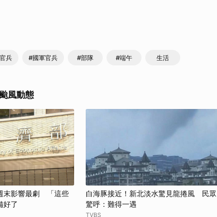
體官兵
#國軍官兵
#部隊
#端午
生活
颱風動態
週末影響最劇 「這些
白海豚接近！新北淡水驚見龍捲風 民眾
備好了
驚呼：難得一遇
TVBS