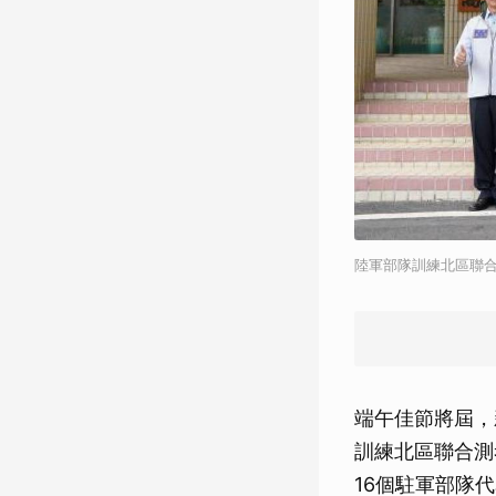
陸軍部隊訓練北區聯合
端午佳節將屆，
訓練北區聯合測
16個駐軍部隊