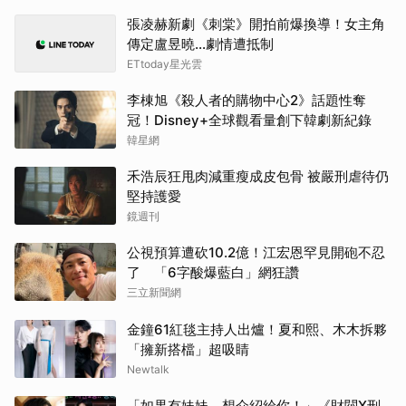
IU
張凌赫新劇《刺棠》開拍前爆換導！女主角
傳定盧昱曉…劇情遭抵制
ETtoday星光雲
李棟旭《殺人者的購物中心2》話題性奪
冠！Disney+全球觀看量創下韓劇新紀錄
韓星網
禾浩辰狂甩肉減重瘦成皮包骨 被嚴刑虐待仍
堅持護愛
鏡週刊
公視預算遭砍10.2億！江宏恩罕見開砲不忍
了 「6字酸爆藍白」網狂讚
三立新聞網
金鐘61紅毯主持人出爐！夏和熙、木木拆夥
「擁新搭檔」超吸睛
Newtalk
「如果有妹妹，想介紹給你！」《財閥X刑