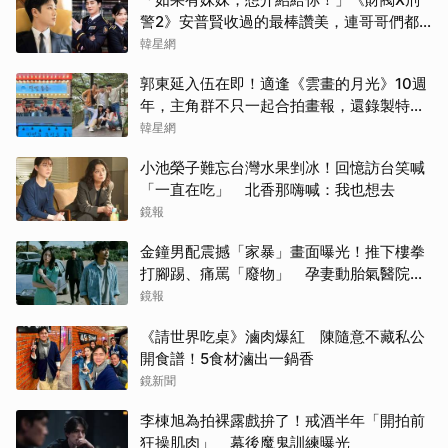
警2》安普賢收過的最棒讚美，連哥哥們都
認證的好品格～
韓星網
郭東延入伍在即！適逢《雲畫的月光》10週
年，主角群不只一起合拍畫報，還錄製特別
節目
韓星網
小池榮子難忘台灣水果剉冰！回憶訪台笑喊
「一直在吃」 北香那嗨喊：我也想去
鏡報
金鐘男配震撼「家暴」畫面曝光！推下樓拳
打腳踢、痛罵「廢物」 孕妻動胎氣醫院爆
激烈衝突
鏡報
《請世界吃桌》滷肉爆紅 陳隨意不藏私公
開食譜！5食材滷出一鍋香
鏡新聞
李棟旭為拍裸露戲拚了！戒酒半年「開拍前
狂操肌肉」 幕後魔鬼訓練曝光