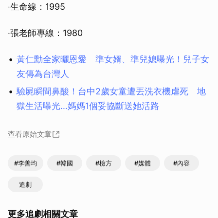
‧生命線：1995
‧張老師專線：1980
黃仁勳全家曬恩愛 準女婿、準兒媳曝光！兒子女
友傳為台灣人
驗屍瞬間鼻酸！台中2歲女童遭丟洗衣機虐死 地
獄生活曝光…媽媽1個妥協斷送她活路
查看原始文章
#李善均
#韓國
#檢方
#媒體
#內容
追劇
更多追劇相關文章