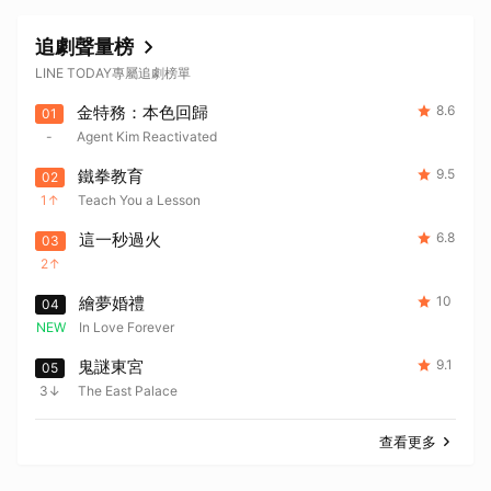
追劇聲量榜
LINE TODAY專屬追劇榜單
金特務：本色回歸
8.6
01
-
Agent Kim Reactivated
鐵拳教育
9.5
02
1
Teach You a Lesson
這一秒過火
6.8
03
2
繪夢婚禮
10
04
NEW
In Love Forever
取消
鬼謎東宮
9.1
05
3
The East Palace
查看更多