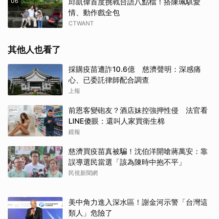
06
邱凱偉首度挑戰台語八點檔！搭陳珮騏愛
情、動作戲全包
CTWANT
其他人也看了
採購疫苗遭詐10.6億 慈濟聲明：深感痛
心、已委託律師配合調查
上報
前恩客變砲友？酒店妹控強押性侵 法官看
LINE傻眼：還叫人家買衛生棉
鏡報
慈濟買疫苗真被騙！沈伯洋開嗆蔣萬安：靠
誤導選民當選「該為陳時中抱不平」
民視新聞網
美中角力進入深水區！謝金河示警「台灣這
類人」危險了