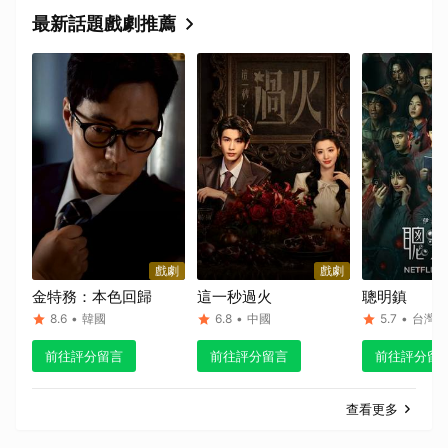
最新話題戲劇推薦
戲劇
戲劇
金特務：本色回歸
這一秒過火
聰明鎮
8.6
•
韓國
6.8
•
中國
5.7
•
台灣
前往評分留言
前往評分留言
前往評分留
查看更多