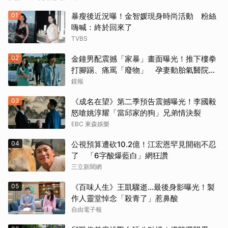
01
暴瘦後近況曝！金智媛現身時尚活動 粉絲
嗨喊：終於回來了
TVBS
02
金鐘男配震撼「家暴」畫面曝光！推下樓拳
打腳踢、痛罵「廢物」 孕妻動胎氣醫院爆
激烈衝突
鏡報
03
《成名在望》第二季預告震撼曝光！李國毅
怒嗆姚淳耀「當邱家的狗」兄弟情決裂
EBC 東森娛樂
04
公視預算遭砍10.2億！江宏恩罕見開砲不忍
了 「6字酸爆藍白」網狂讚
三立新聞網
05
《百味人生》王凱驟逝…最後身影曝光！製
作人靈堂悼念「殺青了」惹鼻酸
自由電子報