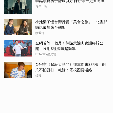
李銘順挑房子舒服就好 陳姸霏一定要通風
青年日報
小池榮子憶台灣行變「美食之旅」 北香那
喊話最想來台朝聖
鏡週刊
全網苦等一個月！陳隨意滷肉食譜終於公
開 只用3種調味超簡單
ETtoday星光雲
吳宗憲《超級大熱門》揮軍周末8點檔！胡
瓜不怕對打 喊話：電視圈要活絡
鏡報