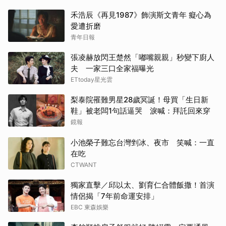
禾浩辰《再見1987》飾演斯文青年 癡心為
愛遭折磨
青年日報
張凌赫放閃王楚然「嘟嘴親親」秒變下廚人
夫 一家三口全家福曝光
ETtoday星光雲
梨泰院罹難男星28歲冥誕！母買「生日新
鞋」被老闆1句話逼哭 淚喊：拜託回來穿
鏡報
小池榮子難忘台灣剉冰、夜市 笑喊：一直
在吃
CTWANT
獨家直擊／邱以太、劉育仁合體飯撒！首演
情侶揭「7年前命運安排」
EBC 東森娛樂