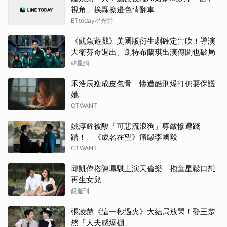
視角」挨轟擦邊色情翻車
ETtoday星光雲
林智
《魷魚遊戲》美國版衍生劇確定告吹！導演
戶田
大衛芬奇退出、凱特布蘭琪出演傳聞也破局
韓星網
楊洋
禾浩辰瘦成皮包骨 慘遭酷刑爆打仍要保護
湯姆
她
CTWANT
山下
姚淳耀被酸「可悲流浪狗」尊嚴慘遭踐
踏！ 《成名在望》痛毆李國毅
傑瑞
CTWANT
李星
邱凱偉搭陳珮騏上演天倫樂 抱童星鬆口想
再生女兒
Jis
鏡週刊
千黛
張凌赫《這一秒過火》大結局放閃！娶王楚
然「人夫感爆棚」