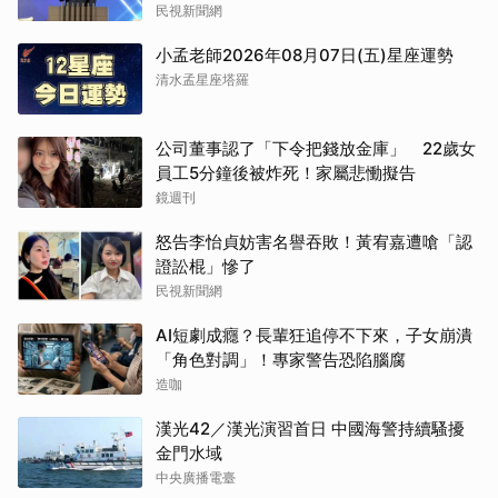
民視新聞網
小孟老師2026年08月07日(五)星座運勢
清水孟星座塔羅
公司董事認了「下令把錢放金庫」 22歲女
員工5分鐘後被炸死！家屬悲慟擬告
鏡週刊
怒告李怡貞妨害名譽吞敗！黃宥嘉遭嗆「認
證訟棍」慘了
民視新聞網
AI短劇成癮？長輩狂追停不下來，子女崩潰
「角色對調」！專家警告恐陷腦腐
造咖
漢光42／漢光演習首日 中國海警持續騷擾
金門水域
中央廣播電臺