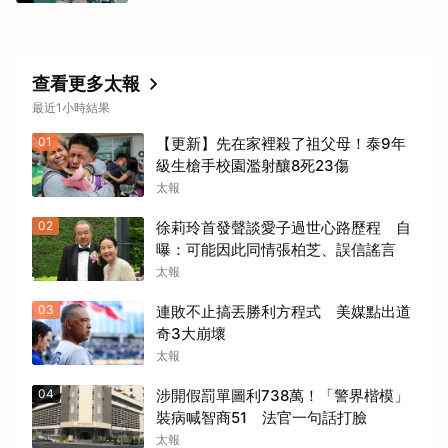
查看更多太報
最近1小時結果
01
【更新】先在家裡殺了祖父母！泰9年
級生槍手校園濫射釀8死23傷
太報
02
徐莉玲首發聲談愛子過世心路歷程 自
曝：可能因此同情張柏芝、誤信謠言
太報
03
連敗不止搞丟勝利方程式 美媒點出道
奇3大崩壞
太報
04
涉開假罰單圖利738萬！「警界楷模」
裝病喊智商51 法官一句話打臉
太報