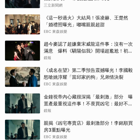
三立新聞網
《這一秒過火》大結局！張凌赫、王楚然
「婚禮照曝光」嘟嘴親親超甜
EBC 東森娛樂
趙今麥認了超嫌棄宋威龍這件事：沒有一次
滿意 爆料《驕陽似我》開場超尷尬！初見
面就上演親密戲
鏡報
《成名在望》第二季預告震撼曝光！李國毅
怒嗆姚淳耀「當邱家的狗」兄弟情決裂
EBC 東森娛樂
金鐘視帝內心藏很深揭「最刺激」部分 曝
置產最重視這件事！不畏買凶宅：最好不要
知道
鏡報
親揭《凶宅專賣店》最刺激部分！李銘順買
房3重點曝光
EBC 東森娛樂