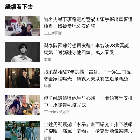
繼續看下去
知名男星下班路寵粉惹禍！頭手探出車窗遭
檢舉 慘被當地公安約談
三立新聞網
梨泰院罹難前想買皮鞋！李智漢28歲冥誕…
媽媽「送新鞋等他回家」萬人看哭
太報
張凌赫相隔7年震撼「當爸」！一家三口溫
馨全家福曝光 轉戰人夫系賽道迷暈粉絲嗨
喊：直接結婚
鏡報
傅子純遺孀曝他生前心願 「開始著手安排
中」承諾帶毛孩完成
ETtoday星光雲
金鐘男配震撼「家暴」畫面曝光！推下樓拳
打腳踢、痛罵「廢物」 孕妻動胎氣醫院爆
激烈衝突
鏡報