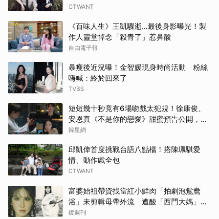
高允
CTWANT
《百味人生》王凱驟逝…最後身影曝光！製
生田
作人靈堂悼念「殺青了」惹鼻酸
自由電子報
迪麗
暴瘦後近況曝！金智媛現身時尚活動 粉絲
白鹿
嗨喊：終於回來了
TVBS
田曦
短短幾十秒竟有6場吻戲太犯規！徐康俊、
小栗
安恩真《不是你的戀愛》甜蜜預告公開，網
友直呼：太期待了！
韓星網
張凌
邱凱偉首度挑戰台語八點檔！搭陳珮騏愛
情、動作戲全包
其他
CTWANT
蘇志
富婆始祖帶資找當紅小鮮肉「拍劇泡鴛鴦
浴」未剪輯母帶外流 遭酸「西門大媽」真
王楚
實年齡曝
鏡週刊