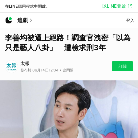
以LINE開啟
在LINE應用程式中開啟。
追劇
登入
李善均被逼上絕路！調查官洩密「以為
只是藝人八卦」 遭檢求刑3年
太報
訂閱
發布於 06月14日12:04 • 曹岡陽