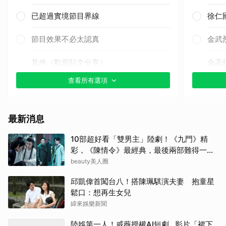
已超過實境節目界線
徐仁
節目效果不必太認真
金武
其他（歡迎貼文分享）
金高
查看所有選項
朴海
許楠
最新消息
申惠
10部超好看「雙男主」陸劇！《九門》精
彩，《陳情令》最經典，最後兩部難得一面
山姆
倒好評
beauty美人圈
Rai
邱凱偉首闖台八！搭陳珮騏演夫妻 抱童星
鬆口：想再生女兒
金宣
緯來娛樂新聞
陸娛第一人！戚薇授權AI短劇…影片「裙下
柳樂