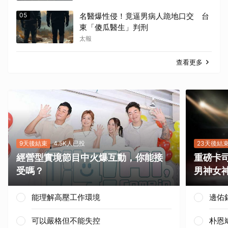
05
名醫爆性侵！竟逼男病人跪地口交 台
東「傻瓜醫生」判刑
太報
查看更多
9天後結束
4.5K人已投
23天後結
經營型實境節目中火爆互動，你能接
重磅卡司
受嗎？
男神女
能理解高壓工作環境
邊佑
可以嚴格但不能失控
朴恩