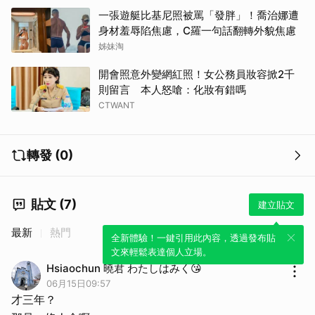
一張遊艇比基尼照被罵「發胖」！喬治娜遭
身材羞辱陷焦慮，C羅一句話翻轉外貌焦慮
姊妹淘
開會照意外變網紅照！女公務員妝容掀2千
則留言 本人怒嗆：化妝有錯嗎
CTWANT
轉發 (0)
貼文 (7)
建立貼文
最新
熱門
全新體驗！一鍵引用此內容，透過發布貼
文來輕鬆表達個人立場。
Hsiaochun 曉君 わたしはみく😘
06月15日09:57
才三年？