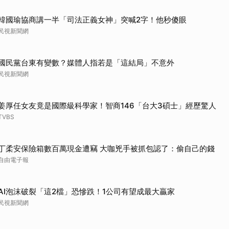
韓國瑜協商講一半「司法正義女神」突喊2字！他秒傻眼
民視新聞網
國民黨台東有變數？媒體人指若是「這結局」不意外
民視新聞網
姜厚任女友竟是國際級科學家！智商146「台大3碩士」經歷驚人
TVBS
丁柔安保險箱數百萬現金遭竊 大咖兇手被抓包認了：偷自己的錢
自由電子報
AI泡沫破裂「這2檔」恐慘跌！1公司有望成最大贏家
民視新聞網