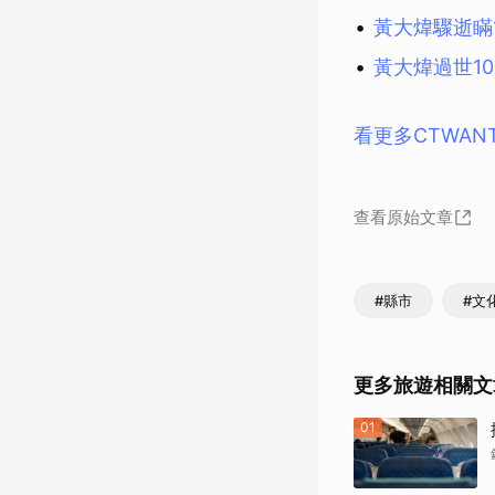
黃大煒驟逝瞞
黃大煒過世1
看更多CTWAN
查看原始文章
#縣市
#文
更多旅遊相關文
01