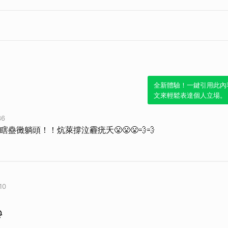
全新體驗！一鍵引用此內
文來輕鬆表達個人立場。
36
蠱黴躺頭！！炕萊撐泣霾疣夭😤😤😤💨💨
10