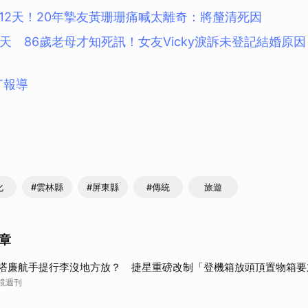
12天！20年摯友黃珊珊痛喊太離奇：將釐清死因
0天 86歲老母才知死訊！女友Vicky淚訴未登記結婚原因
T報導
化
#雲林縣
#屏東縣
#傳統
旅遊
章
搭廉航手提行李沒地方放？ 捷星重磅改制「登機箱放頭頂置物箱要
鏡週刊