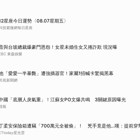
取消
12星座今日運勢〈08.07星期五〉
科技紫微網每日星座
昔與台玻總裁爆豪門恩怨！女星未婚生女又捲詐欺 現況曝
EBC 東森娛樂
他「愛愛一半暴斃」遭強摘器官！家屬1招喊卡驚揭黑幕
民視新聞網
中國「底層人戾氣重」！江蘇女PO文爆共鳴 3關鍵原因曝光
鏡報
丁柔安保險箱遭竊「700萬元全被偷」！ 兇手竟是他...嘆：提前穿
ETtoday星光雲