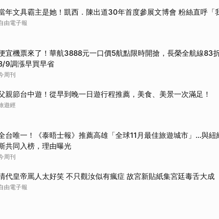
當年文具霸主是她！凱西．陳出道30年首度參展文博會 粉絲直呼「
自由電子報
便宜機票來了！華航3888元一口價5航點限時開搶，長榮全航線83
8/9調漲早買早省
今周刊
父親節台中遊！從早到晚一日遊行程推薦，美食、美景一次滿足！
旅遊經
全台唯一！《泰晤士報》推薦高雄「全球11月最佳旅遊城市」…與紐
斯共同入榜，理由曝光
今周刊
清代皇帝罵人太好笑 不只觀汝似有瘋症 故宮新貼紙集宮廷毒舌大成
自由電子報