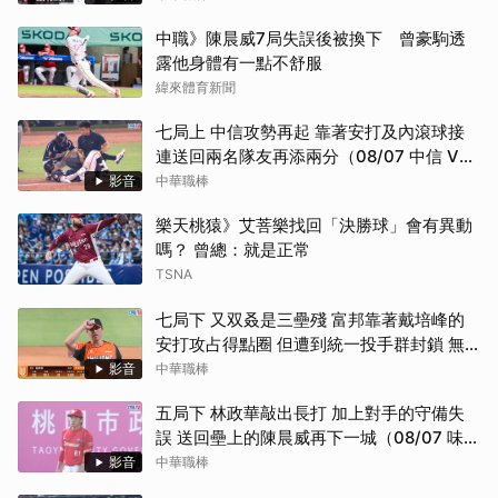
中職》陳晨威7局失誤後被換下 曾豪駒透
露他身體有一點不舒服
緯來體育新聞
七局上 中信攻勢再起 靠著安打及內滾球接
連送回兩名隊友再添兩分（08/07 中信 VS
台鋼）
影音
中華職棒
樂天桃猿》艾菩樂找回「決勝球」會有異動
嗎？ 曾總：就是正常
TSNA
七局下 又双叒是三壘殘 富邦靠著戴培峰的
安打攻占得點圈 但遭到統一投手群封鎖 無
法攻下分數（08/07 統一 VS 富邦）
影音
中華職棒
五局下 林政華敲出長打 加上對手的守備失
誤 送回壘上的陳晨威再下一城（08/07 味全
VS 樂天）
影音
中華職棒