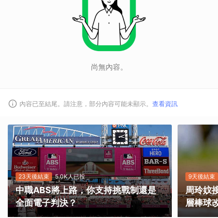
尚無內容。
內容已至結尾。請注意，部分內容可能未顯示。
查看資訊
23天後結束
5.0K人已投
9天後結束
中職ABS將上路，你支持挑戰制還是
周玲妏
全面電子判決？
層棒球