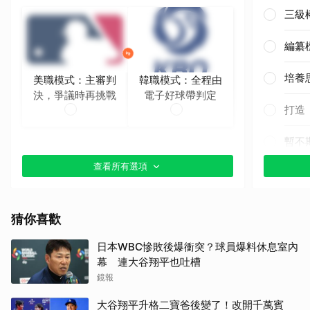
三級
編纂
培養
美職模式：主審判
韓職模式：全程由
決，爭議時再挑戰
電子好球帶判定
打造
暫不
查看所有選項
猜你喜歡
日本WBC慘敗後爆衝突？球員爆料休息室內
幕 連大谷翔平也吐槽
鏡報
大谷翔平升格二寶爸後變了！改開千萬賓