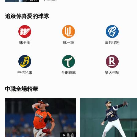
追蹤你喜愛的球隊
味全龍
統一獅
富邦悍將
中信兄弟
台鋼雄鷹
樂天桃猿
中職全場精華
影音