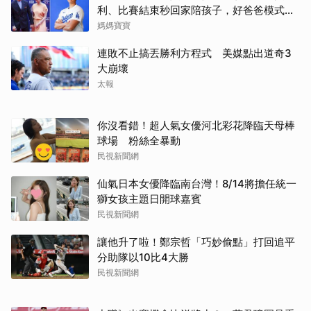
利、比賽結束秒回家陪孩子，好爸爸模式全
開
媽媽寶寶
連敗不止搞丟勝利方程式 美媒點出道奇3
大崩壞
太報
你沒看錯！超人氣女優河北彩花降臨天母棒
球場 粉絲全暴動
民視新聞網
仙氣日本女優降臨南台灣！8/14將擔任統一
獅女孩主題日開球嘉賓
民視新聞網
讓他升了啦！鄭宗哲「巧妙偷點」打回追平
分助隊以10比4大勝
民視新聞網