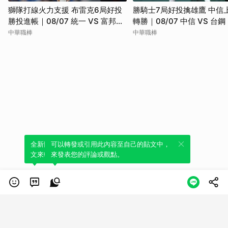
獅隊打線火力支援 布雷克6局好投
勝騎士7局好投擒雄鷹 中信
勝投進帳｜08/07 統一 VS 富邦｜
轉勝｜08/07 中信 VS 台
全場精華
精華
中華職棒
中華職棒
全新體驗！一鍵引用此內容，透過發布貼
可以轉發或引用此內容至自己的貼文中，
文來輕鬆表達個人立場。
來發表您的評論或觀點。
類別
服務條款
隱私權政策
服務聲明