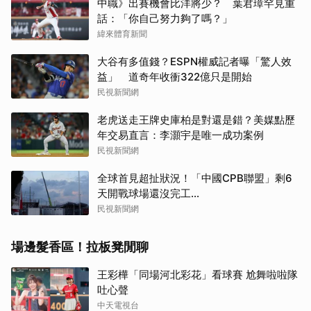
中職》出賽機會比洋將少？ 葉君璋罕見重
話：「你自己努力夠了嗎？」
緯來體育新聞
大谷有多值錢？ESPN權威記者曝「驚人效
益」 道奇年收衝322億只是開始
民視新聞網
老虎送走王牌史庫柏是對還是錯？美媒點歷
年交易直言：李灝宇是唯一成功案例
民視新聞網
全球首見超扯狀況！「中國CPB聯盟」剩6
天開戰球場還沒完工...
民視新聞網
場邊髮香區！拉板凳閒聊
王彩樺「同場河北彩花」看球賽 尬舞啦啦隊
吐心聲
中天電視台