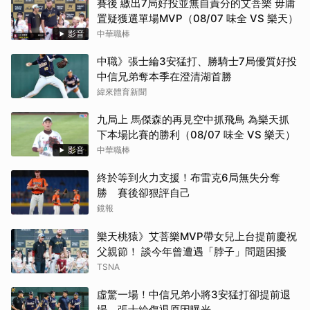
賽後 繳出7局好投並無自責分的艾菩樂 毋庸
置疑獲選單場MVP（08/07 味全 VS 樂天）
影音
中華職棒
中職》張士綸3安猛打、勝騎士7局優質好投
中信兄弟奪本季在澄清湖首勝
緯來體育新聞
九局上 馬傑森的再見空中抓飛鳥 為樂天抓
下本場比賽的勝利（08/07 味全 VS 樂天）
影音
中華職棒
終於等到火力支援！布雷克6局無失分奪
勝 賽後卻狠評自己
鏡報
樂天桃猿》艾菩樂MVP帶女兒上台提前慶祝
父親節！ 談今年曾遭遇「脖子」問題困擾
TSNA
虛驚一場！中信兄弟小將3安猛打卻提前退
場 張士綸傷退原因曝光