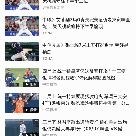
天桃猿守住下半季王位
緯來體育新聞
中職》艾菩樂7局0責失完美復仇老東家味全
龍！ 樂天桃猿維持下半季龍頭
TSNA
中信兄弟》張士綸7局上安打卻退場 幸好是
抽筋
TSNA
四局上 統一雖靠著保送及安打攻占一三壘
但悍將發動雙殺守備化解得點圈危機
（08/07 統一 VS 富邦）
影音
中華職棒
二局上 統一持續展現猛攻砲火 單局三支安
打再進帳兩分 張皓崴進帳職棒生涯第一分打
點（08/07 統一 VS 富邦）
影音
中華職棒
三局下 林智平敲出適時安打 雖在壘間出局
但仍為樂天再添1分（08/07 味全 VS 樂
天）
影音
中華職棒