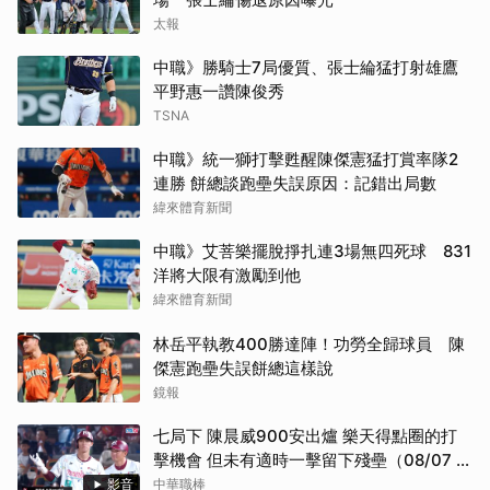
太報
中職》勝騎士7局優質、張士綸猛打射雄鷹
平野惠一讚陳俊秀
TSNA
中職》統一獅打擊甦醒陳傑憲猛打賞率隊2
連勝 餅總談跑壘失誤原因：記錯出局數
緯來體育新聞
中職》艾菩樂擺脫掙扎連3場無四死球 831
洋將大限有激勵到他
緯來體育新聞
林岳平執教400勝達陣！功勞全歸球員 陳
傑憲跑壘失誤餅總這樣說
鏡報
七局下 陳晨威900安出爐 樂天得點圈的打
擊機會 但未有適時一擊留下殘壘（08/07 味
全 VS 樂天）
影音
中華職棒