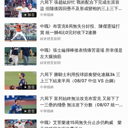
六局下 張趙紘好忙 戰術配合下完成生涯首
盜 但隨後因回壘不及形成變相的三上三下
（08/07 味全 VS 樂天）
影音
中華職棒
中職》布雷克6局無失分好投、陳傑憲猛打
賞 統一獅4比0完封收下2連勝
緯來體育新聞
中職》張士綸揮棒後表情痛苦退場 所幸僅是
左大腿抽筋
緯來體育新聞
六局下 勝騎士利用投球節奏變化連飆3k 三
上三下結束半局（08/07 中信 VS 台鋼）
影音
中華職棒
六局下 富邦始終無法攻克布雷克 又留下了
一三壘的殘壘 無法攻下分數（08/07 統一
VS 富邦）
影音
中華職棒
中職》艾菩樂連15局無失分止步仍夠威 樂