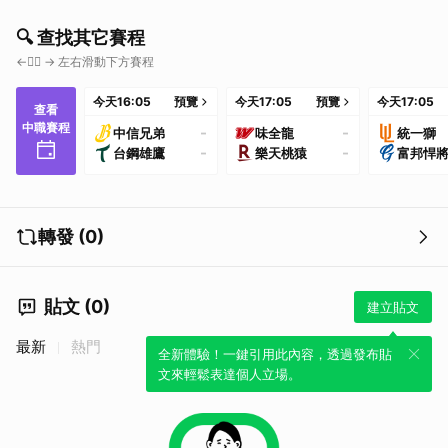
🔍 查找其它賽程
←👇🏼 → 左右滑動下方賽程
今天
16:05
預覽
今天
17:05
預覽
今天
17:05
查看
中職賽程
-
-
中信兄弟
味全龍
統一獅
-
-
台鋼雄鷹
樂天桃猿
富邦悍
轉發 (0)
貼文 (0)
建立貼文
最新
熱門
全新體驗！一鍵引用此內容，透過發布貼
文來輕鬆表達個人立場。