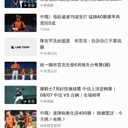
數（08/07 統一 VS 富邦）
影音
中華職棒
中職》張皓崴連15場安打 猛獅40勝勝率再
度回5成
TSNA
隊友罕見給援護 布雷克：告訴自己不要搞
砸
中央通訊社
統一獅布雷克先發6局無失分奪勝(圖)
中央通訊社
勝騎士7局好投擒雄鷹 中信上演逆轉勝｜
08/07 中信 VS 台鋼｜全場精華
影音
中華職棒
中職》達陣執教生涯400勝！ 餅總驚訝：今
天嗎？有嗎？
緯來體育新聞