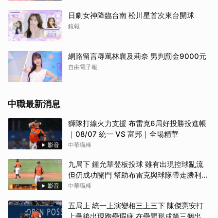
日劇女神降臨台南 松川星首次來台開球
鏡報
網路留言辱罵林襄及莉奈 男判罰金9000元
自由電子報
取消
中職最新消息
獅隊打線火力支援 布雷克6局好投勝投進帳
｜08/07 統一 VS 富邦｜全場精華
影音
中華職棒
九局下 鍾允華登板投球 雖有出現控球亂流
但仍成功關門 幫助布雷克與球隊帶走勝利
（08/07 統一 VS 富邦）
影音
中華職棒
五局上 統一上演變相三上三下 陳傑憲安打
上壘後出現跑壘瑕疵 在壘間形成第三個出局