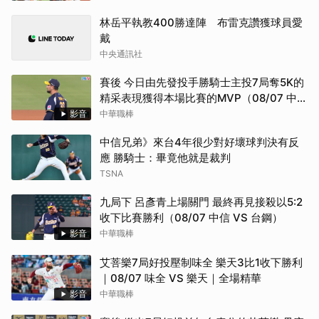
林岳平執教400勝達陣 布雷克讚獲球員愛
戴
中央通訊社
賽後 今日由先發投手勝騎士主投7局奪5K的
精采表現獲得本場比賽的MVP（08/07 中信
VS 台鋼）
影音
中華職棒
中信兄弟》來台4年很少對好壞球判決有反
應 勝騎士：畢竟他就是裁判
TSNA
九局下 呂彥青上場關門 最終再見接殺以5:2
收下比賽勝利（08/07 中信 VS 台鋼）
影音
中華職棒
艾菩樂7局好投壓制味全 樂天3比1收下勝利
｜08/07 味全 VS 樂天｜全場精華
影音
中華職棒